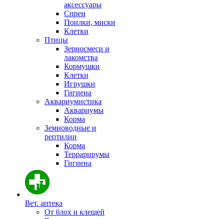
аксессуары
Спреи
Поилки, миски
Клетки
Птицы
Зерносмеси и
лакомства
Кормушки
Клетки
Игрушки
Гигиена
Аквариумистика
Аквариумы
Корма
Земноводные и
рептилии
Корма
Террарирумы
Гигиена
Вет. аптека
От блох и клещей