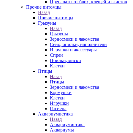
Препараты от блох, клещей и глистов
Прочие питомцы
Назад
Прочие питомцы
Грызуны
Назад
Грызуны
Зерносмеси и лакомства
Сено, опилки, наполнители
Игрушки и аксессуары
Спреи
Поилки, миски
Клетки
Птицы
Назад
Птицы
Зерносмеси и лакомства
Кормушки
Клетки
Игрушки
Гигиена
Аквариумистика
Назад
Аквариумистика
Аквариумы