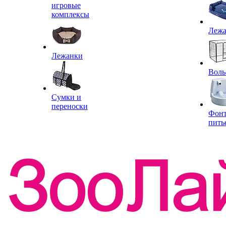
игровые
комплексы
Леж
Лежанки
Воль
Сумки и
переноски
Фон
пить