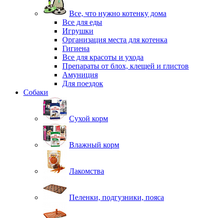
Все, что нужно котенку дома
Все для еды
Игрушки
Организация места для котенка
Гигиена
Все для красоты и ухода
Препараты от блох, клещей и глистов
Амуниция
Для поездок
Собаки
Сухой корм
Влажный корм
Лакомства
Пеленки, подгузники, пояса