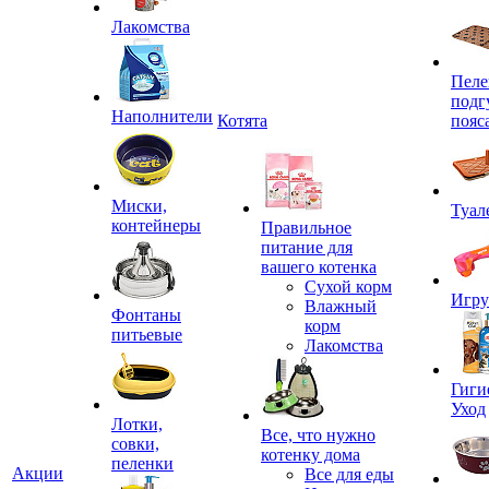
Лакомства
Пеле
подг
Наполнители
Котята
пояс
Миски,
Туал
контейнеры
Правильное
питание для
вашего котенка
Сухой корм
Игр
Влажный
Фонтаны
корм
питьевые
Лакомства
Гиги
Уход
Лотки,
Все, что нужно
совки,
котенку дома
пеленки
Акции
Все для еды