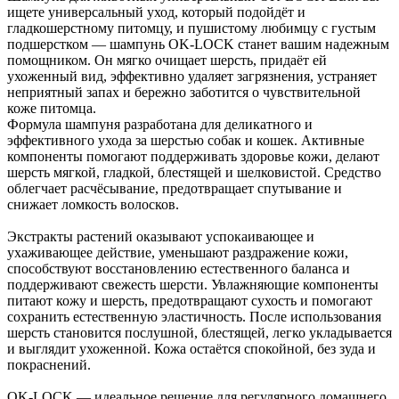
ищете универсальный уход, который подойдёт и
гладкошерстному питомцу, и пушистому любимцу с густым
подшерстком — шампунь OK-LOCK станет вашим надежным
помощником. Он мягко очищает шерсть, придаёт ей
ухоженный вид, эффективно удаляет загрязнения, устраняет
неприятный запах и бережно заботится о чувствительной
коже питомца.
Формула шампуня разработана для деликатного и
эффективного ухода за шерстью собак и кошек. Активные
компоненты помогают поддерживать здоровье кожи, делают
шерсть мягкой, гладкой, блестящей и шелковистой. Средство
облегчает расчёсывание, предотвращает спутывание и
снижает ломкость волосков.
Экстракты растений оказывают успокаивающее и
ухаживающее действие, уменьшают раздражение кожи,
способствуют восстановлению естественного баланса и
поддерживают свежесть шерсти. Увлажняющие компоненты
питают кожу и шерсть, предотвращают сухость и помогают
сохранить естественную эластичность. После использования
шерсть становится послушной, блестящей, легко укладывается
и выглядит ухоженной. Кожа остаётся спокойной, без зуда и
покраснений.
OK-LOCK — идеальное решение для регулярного домашнего