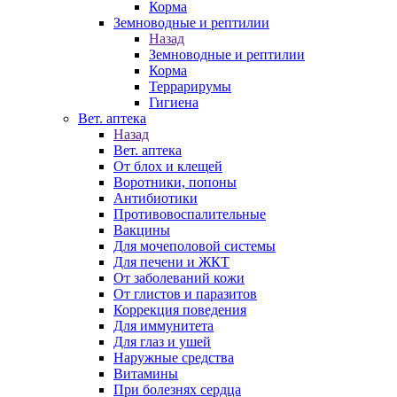
Корма
Земноводные и рептилии
Назад
Земноводные и рептилии
Корма
Террарирумы
Гигиена
Вет. аптека
Назад
Вет. аптека
От блох и клещей
Воротники, попоны
Антибиотики
Противовоспалительные
Вакцины
Для мочеполовой системы
Для печени и ЖКТ
От заболеваний кожи
От глистов и паразитов
Коррекция поведения
Для иммунитета
Для глаз и ушей
Наружные средства
Витамины
При болезнях сердца