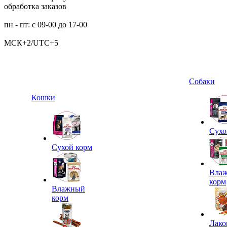
обработка заказов
пн - пт: с 09-00 до 17-00
МСК+2/UTC+5
Собаки
Кошки
Сухо
Сухой корм
Вла
корм
Влажный
корм
Лако