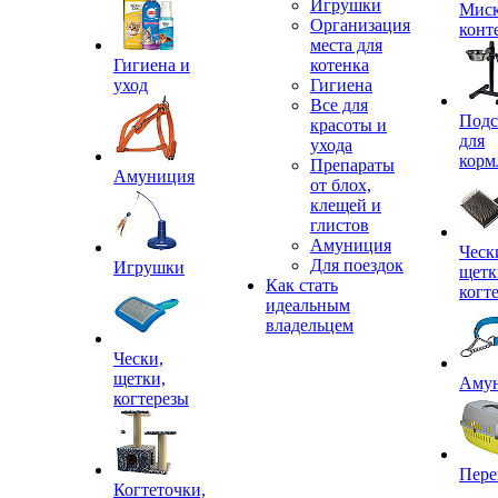
Игрушки
Миск
Организация
конт
места для
Гигиена и
котенка
уход
Гигиена
Все для
Подс
красоты и
для
ухода
корм
Препараты
Амуниция
от блох,
клещей и
глистов
Амуниция
Ческ
Для поездок
Игрушки
щетк
Как стать
когт
идеальным
владельцем
Чески,
щетки,
Аму
когтерезы
Пере
Когтеточки,