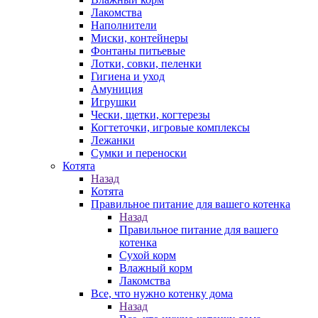
Лакомства
Наполнители
Миски, контейнеры
Фонтаны питьевые
Лотки, совки, пеленки
Гигиена и уход
Амуниция
Игрушки
Чески, щетки, когтерезы
Когтеточки, игровые комплексы
Лежанки
Сумки и переноски
Котята
Назад
Котята
Правильное питание для вашего котенка
Назад
Правильное питание для вашего
котенка
Сухой корм
Влажный корм
Лакомства
Все, что нужно котенку дома
Назад