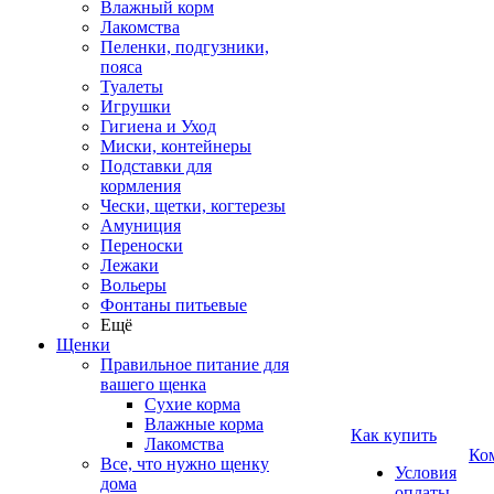
Влажный корм
Лакомства
Пеленки, подгузники,
пояса
Туалеты
Игрушки
Гигиена и Уход
Миски, контейнеры
Подставки для
кормления
Чески, щетки, когтерезы
Амуниция
Переноски
Лежаки
Вольеры
Фонтаны питьевые
Ещё
Щенки
Правильное питание для
вашего щенка
Сухие корма
Влажные корма
Как купить
Лакомства
Ко
Все, что нужно щенку
Условия
дома
оплаты