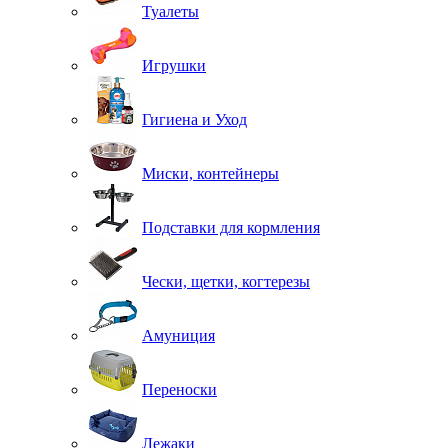
Туалеты
Игрушки
Гигиена и Уход
Миски, контейнеры
Подставки для кормления
Чески, щетки, когтерезы
Амуниция
Переноски
Лежаки