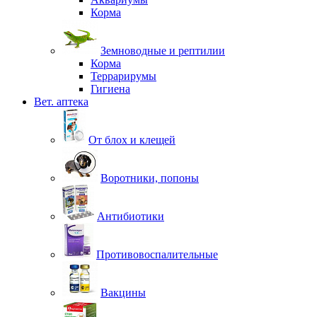
Корма
Земноводные и рептилии
Корма
Террарирумы
Гигиена
Вет. аптека
От блох и клещей
Воротники, попоны
Антибиотики
Противовоспалительные
Вакцины