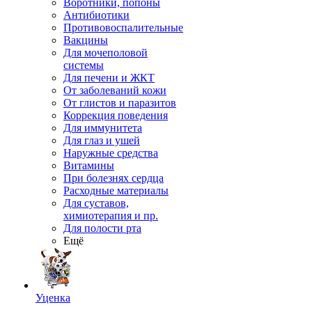
Воротники, попоны
Антибиотики
Противовоспалительные
Вакцины
Для мочеполовой
системы
Для печени и ЖКТ
От заболеваний кожи
От глистов и паразитов
Коррекция поведения
Для иммунитета
Для глаз и ушей
Наружные средства
Витамины
При болезнях сердца
Расходные материалы
Для суставов,
химиотерапия и пр.
Для полости рта
Ещё
Уценка