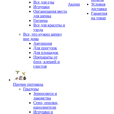
Все для еды
Акции
Условия
Игрушки
доставки
Организация места
Гарантия
для щенка
на товар
Гигиена
Все для красоты и
ухода
Все, что нужно щенку
вне дома
Амуниция
Для прогулок
Для площадок
Препараты от
блох, клещей и
глистов
Прочие питомцы
Грызуны
Зерносмеси и
лакомства
Сено, опилки,
наполнители
Игрушки и