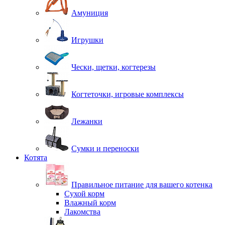
Амуниция
Игрушки
Чески, щетки, когтерезы
Когтеточки, игровые комплексы
Лежанки
Сумки и переноски
Котята
Правильное питание для вашего котенка
Сухой корм
Влажный корм
Лакомства