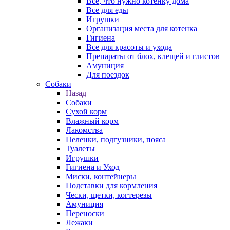
Все, что нужно котенку дома
Все для еды
Игрушки
Организация места для котенка
Гигиена
Все для красоты и ухода
Препараты от блох, клещей и глистов
Амуниция
Для поездок
Собаки
Назад
Собаки
Сухой корм
Влажный корм
Лакомства
Пеленки, подгузники, пояса
Туалеты
Игрушки
Гигиена и Уход
Миски, контейнеры
Подставки для кормления
Чески, щетки, когтерезы
Амуниция
Переноски
Лежаки