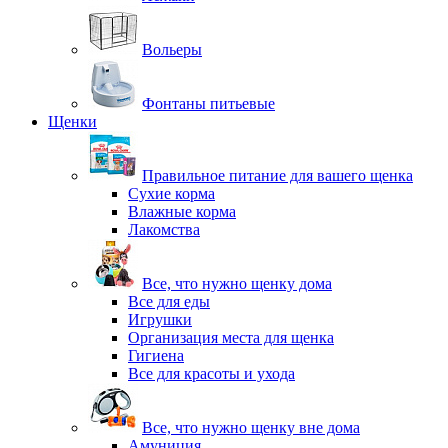
Вольеры
Фонтаны питьевые
Щенки
Правильное питание для вашего щенка
Сухие корма
Влажные корма
Лакомства
Все, что нужно щенку дома
Все для еды
Игрушки
Организация места для щенка
Гигиена
Все для красоты и ухода
Все, что нужно щенку вне дома
Амуниция