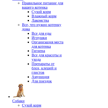
Правильное питание для
вашего котенка
Сухой корм
Влажный корм
Лакомства
Все, что нужно котенку
дома
Все для еды
Игрушки
Организация места
для котенка
Гигиена
Все для красоты и
ухода
Препараты от
блох, клещей и
глистов
Амуниция
Для поездок
Собаки
Сухой корм