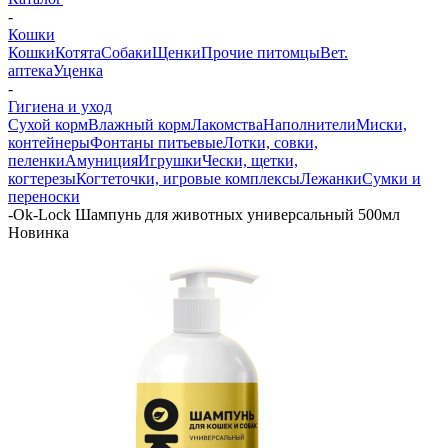
-
Кошки
Кошки
Котята
Собаки
Щенки
Прочие питомцы
Вет.
аптека
Уценка
-
Гигиена и уход
Сухой корм
Влажный корм
Лакомства
Наполнители
Миски,
контейнеры
Фонтаны питьевые
Лотки, совки,
пеленки
Амуниция
Игрушки
Чески, щетки,
когтерезы
Когтеточки, игровые комплексы
Лежанки
Сумки и
переноски
-
Ok-Lock Шампунь для животных универсальный 500мл
Новинка