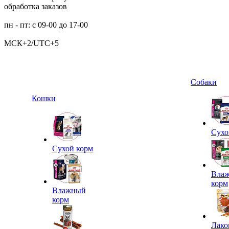
обработка заказов
пн - пт: с 09-00 до 17-00
МСК+2/UTC+5
Собаки
Кошки
Сухо
Сухой корм
Вла
корм
Влажный
корм
Лако