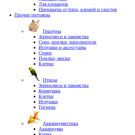
Для площадок
Препараты от блох, клещей и глистов
Прочие питомцы
Грызуны
Зерносмеси и лакомства
Сено, опилки, наполнители
Игрушки и аксессуары
Спреи
Поилки, миски
Клетки
Птицы
Зерносмеси и лакомства
Кормушки
Клетки
Игрушки
Гигиена
Аквариумистика
Аквариумы
Корма