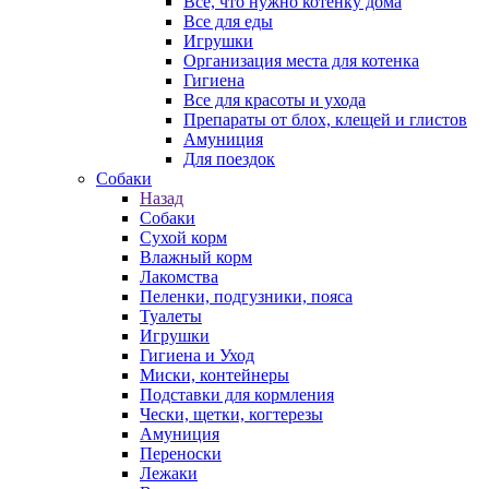
Все, что нужно котенку дома
Все для еды
Игрушки
Организация места для котенка
Гигиена
Все для красоты и ухода
Препараты от блох, клещей и глистов
Амуниция
Для поездок
Собаки
Назад
Собаки
Сухой корм
Влажный корм
Лакомства
Пеленки, подгузники, пояса
Туалеты
Игрушки
Гигиена и Уход
Миски, контейнеры
Подставки для кормления
Чески, щетки, когтерезы
Амуниция
Переноски
Лежаки