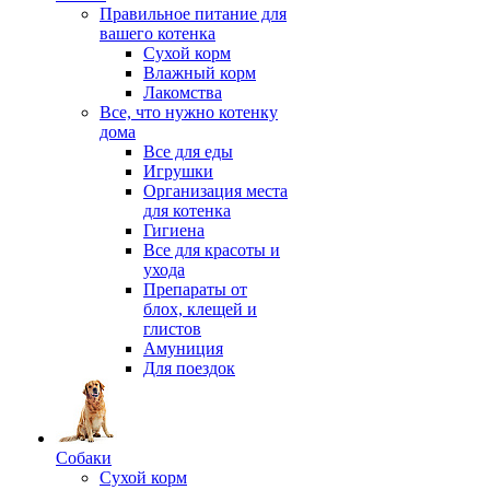
Правильное питание для
вашего котенка
Сухой корм
Влажный корм
Лакомства
Все, что нужно котенку
дома
Все для еды
Игрушки
Организация места
для котенка
Гигиена
Все для красоты и
ухода
Препараты от
блох, клещей и
глистов
Амуниция
Для поездок
Собаки
Сухой корм