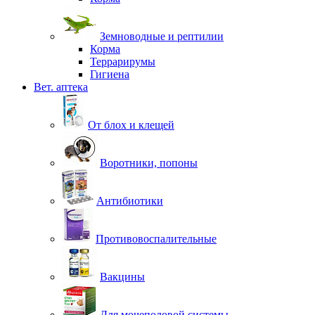
Земноводные и рептилии
Корма
Террарирумы
Гигиена
Вет. аптека
От блох и клещей
Воротники, попоны
Антибиотики
Противовоспалительные
Вакцины
Для мочеполовой системы