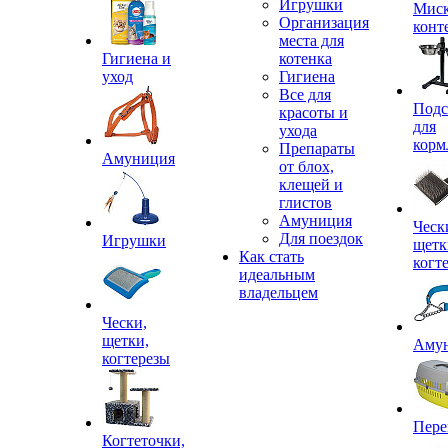
Игрушки
Миск
Организация
конт
места для
Гигиена и
котенка
уход
Гигиена
Все для
Подс
красоты и
для
ухода
корм
Препараты
Амуниция
от блох,
клещей и
глистов
Амуниция
Ческ
Для поездок
Игрушки
щетк
Как стать
когт
идеальным
владельцем
Чески,
щетки,
Аму
когтерезы
Пере
Когтеточки,