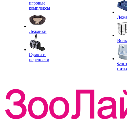
игровые
комплексы
Леж
Лежанки
Воль
Сумки и
переноски
Фон
пить