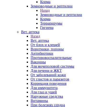
Корма
Земноводные и рептилии
Назад
Земноводные и рептилии
Корма
Террарирумы
Гигиена
Вет. аптека
Назад
Вет. аптека
От блох и клещей
Воротники, попоны
Антибиотики
Противовоспалительные
Вакцины
Для мочеполовой системы
Для печени и ЖКТ
От заболеваний кожи
От глистов и паразитов
Коррекция поведения
Для иммунитета
Для глаз и ушей
Наружные средства
Витамины
При болезнях сердца