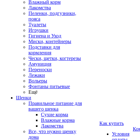
Влажный корм
Лакомства
Пеленки, подгузники,
пояса
Туалеты
Игрушки
Гигиена и Уход
Миски, контейнеры
Подставки для
кормления
Чески, щетки, когтерезы
Амуниция
Переноски
Лежаки
Вольеры
Фонтаны питьевые
Ещё
Щенки
Правильное питание для
вашего щенка
Сухие корма
Влажные корма
Как купить
Лакомства
Ко
Все, что нужно щенку
Условия
дома
оплаты