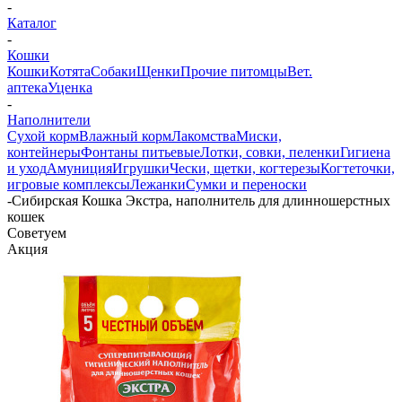
-
Каталог
-
Кошки
Кошки
Котята
Собаки
Щенки
Прочие питомцы
Вет.
аптека
Уценка
-
Наполнители
Сухой корм
Влажный корм
Лакомства
Миски,
контейнеры
Фонтаны питьевые
Лотки, совки, пеленки
Гигиена
и уход
Амуниция
Игрушки
Чески, щетки, когтерезы
Когтеточки,
игровые комплексы
Лежанки
Сумки и переноски
-
Сибирская Кошка Экстра, наполнитель для длинношерстных
кошек
Советуем
Акция