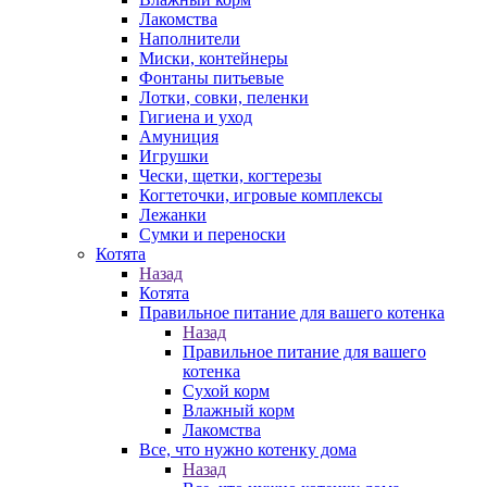
Лакомства
Наполнители
Миски, контейнеры
Фонтаны питьевые
Лотки, совки, пеленки
Гигиена и уход
Амуниция
Игрушки
Чески, щетки, когтерезы
Когтеточки, игровые комплексы
Лежанки
Сумки и переноски
Котята
Назад
Котята
Правильное питание для вашего котенка
Назад
Правильное питание для вашего
котенка
Сухой корм
Влажный корм
Лакомства
Все, что нужно котенку дома
Назад