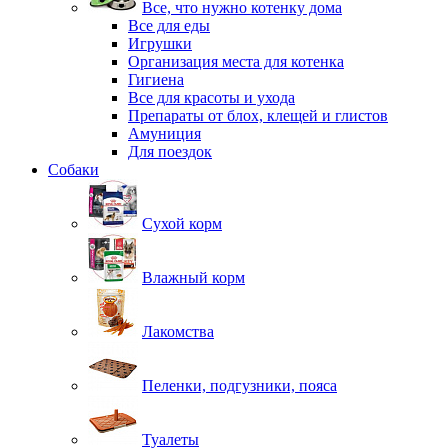
Все, что нужно котенку дома
Все для еды
Игрушки
Организация места для котенка
Гигиена
Все для красоты и ухода
Препараты от блох, клещей и глистов
Амуниция
Для поездок
Собаки
Сухой корм
Влажный корм
Лакомства
Пеленки, подгузники, пояса
Туалеты