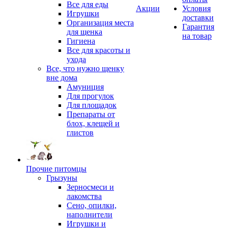
Все для еды
Акции
Условия
Игрушки
доставки
Организация места
Гарантия
для щенка
на товар
Гигиена
Все для красоты и
ухода
Все, что нужно щенку
вне дома
Амуниция
Для прогулок
Для площадок
Препараты от
блох, клещей и
глистов
Прочие питомцы
Грызуны
Зерносмеси и
лакомства
Сено, опилки,
наполнители
Игрушки и