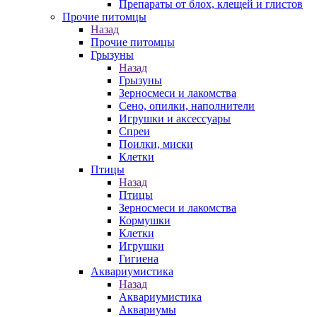
Препараты от блох, клещей и глистов
Прочие питомцы
Назад
Прочие питомцы
Грызуны
Назад
Грызуны
Зерносмеси и лакомства
Сено, опилки, наполнители
Игрушки и аксессуары
Спреи
Поилки, миски
Клетки
Птицы
Назад
Птицы
Зерносмеси и лакомства
Кормушки
Клетки
Игрушки
Гигиена
Аквариумистика
Назад
Аквариумистика
Аквариумы