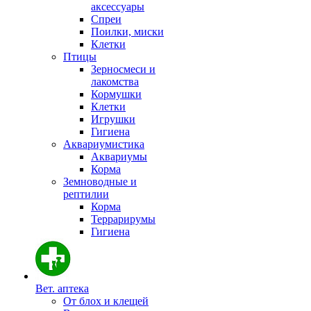
аксессуары
Спреи
Поилки, миски
Клетки
Птицы
Зерносмеси и
лакомства
Кормушки
Клетки
Игрушки
Гигиена
Аквариумистика
Аквариумы
Корма
Земноводные и
рептилии
Корма
Террарирумы
Гигиена
Вет. аптека
От блох и клещей