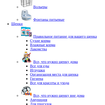
Вольеры
Фонтаны питьевые
Щенки
Правильное питание для вашего щенка
Сухие корма
Влажные корма
Лакомства
Все, что нужно щенку дома
Все для еды
Игрушки
Организация места для щенка
Гигиена
Все для красоты и ухода
Все, что нужно щенку вне дома
Амуниция
Для прогулок