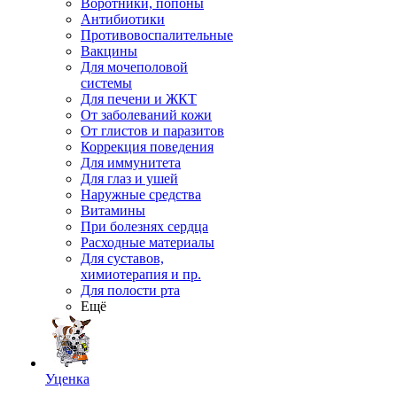
Воротники, попоны
Антибиотики
Противовоспалительные
Вакцины
Для мочеполовой
системы
Для печени и ЖКТ
От заболеваний кожи
От глистов и паразитов
Коррекция поведения
Для иммунитета
Для глаз и ушей
Наружные средства
Витамины
При болезнях сердца
Расходные материалы
Для суставов,
химиотерапия и пр.
Для полости рта
Ещё
Уценка