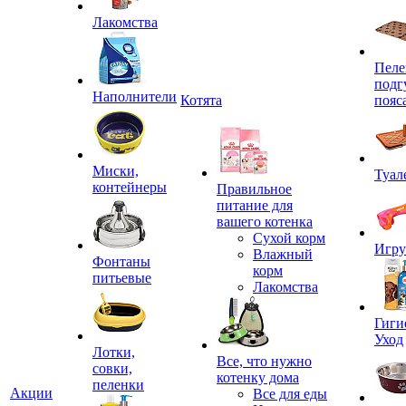
Лакомства
Пеле
подг
Наполнители
Котята
пояс
Миски,
Туал
контейнеры
Правильное
питание для
вашего котенка
Сухой корм
Игр
Влажный
Фонтаны
корм
питьевые
Лакомства
Гиги
Уход
Лотки,
Все, что нужно
совки,
котенку дома
пеленки
Акции
Все для еды