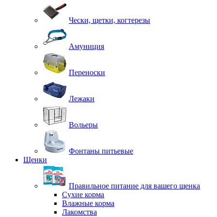
Чески, щетки, когтерезы
Амуниция
Переноски
Лежаки
Вольеры
Фонтаны питьевые
Щенки
Правильное питание для вашего щенка
Сухие корма
Влажные корма
Лакомства