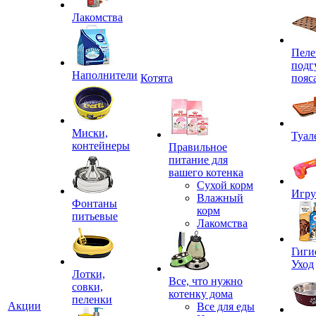
Лакомства
Пеле
подг
Наполнители
Котята
пояс
Миски,
Туал
контейнеры
Правильное
питание для
вашего котенка
Сухой корм
Игр
Влажный
Фонтаны
корм
питьевые
Лакомства
Гиги
Уход
Лотки,
Все, что нужно
совки,
котенку дома
пеленки
Акции
Все для еды