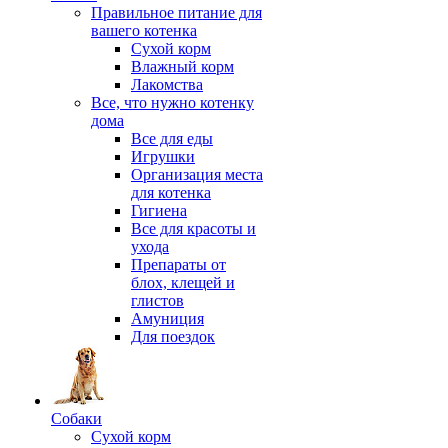
Правильное питание для
вашего котенка
Сухой корм
Влажный корм
Лакомства
Все, что нужно котенку
дома
Все для еды
Игрушки
Организация места
для котенка
Гигиена
Все для красоты и
ухода
Препараты от
блох, клещей и
глистов
Амуниция
Для поездок
Собаки
Сухой корм