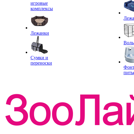
игровые
комплексы
Леж
Лежанки
Воль
Сумки и
переноски
Фон
пить