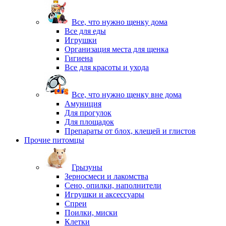
Все, что нужно щенку дома
Все для еды
Игрушки
Организация места для щенка
Гигиена
Все для красоты и ухода
Все, что нужно щенку вне дома
Амуниция
Для прогулок
Для площадок
Препараты от блох, клещей и глистов
Прочие питомцы
Грызуны
Зерносмеси и лакомства
Сено, опилки, наполнители
Игрушки и аксессуары
Спреи
Поилки, миски
Клетки