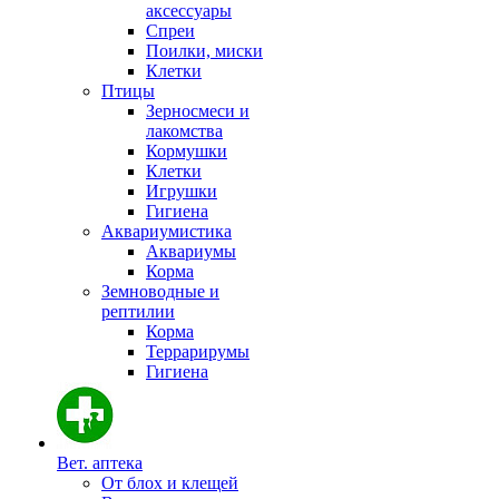
аксессуары
Спреи
Поилки, миски
Клетки
Птицы
Зерносмеси и
лакомства
Кормушки
Клетки
Игрушки
Гигиена
Аквариумистика
Аквариумы
Корма
Земноводные и
рептилии
Корма
Террарирумы
Гигиена
Вет. аптека
От блох и клещей