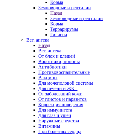
Корма
Земноводные и рептилии
Назад
Земноводные и рептилии
Корма
Террарирумы
Гигиена
Вет. аптека
Назад
Вет. аптека
От блох и клещей
Воротники, попоны
Антибиотики
Противовоспалительные
Вакцины
Для мочеполовой системы
Для печени и ЖКТ
От заболеваний кожи
От глистов и паразитов
Коррекция поведения
Для иммунитета
Для глаз и ушей
Наружные средства
Витамины
При болезнях сердца