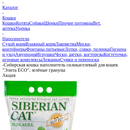
-
Каталог
-
Кошки
Кошки
Котята
Собаки
Щенки
Прочие питомцы
Вет.
аптека
Уценка
-
Наполнители
Сухой корм
Влажный корм
Лакомства
Миски,
контейнеры
Фонтаны питьевые
Лотки, совки, пеленки
Гигиена
и уход
Амуниция
Игрушки
Чески, щетки, когтерезы
Когтеточки,
игровые комплексы
Лежанки
Сумки и переноски
-
Сибирская кошка наполнитель силикагелевый для кошек
"Элита ECO", зелёные гранулы
Акция