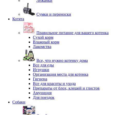
Лежанки
Сумки и переноски
Котята
Правильное питание для вашего котенка
Сухой корм
Влажный корм
Лакомства
Все, что нужно котенку дома
Все для еды
Игрушки
Организация места для котенка
Гигиена
Все для красоты и ухода
Препараты от блох, клещей и глистов
Амуниция
Для поездок
Собаки