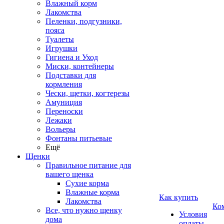
Влажный корм
Лакомства
Пеленки, подгузники,
пояса
Туалеты
Игрушки
Гигиена и Уход
Миски, контейнеры
Подставки для
кормления
Чески, щетки, когтерезы
Амуниция
Переноски
Лежаки
Вольеры
Фонтаны питьевые
Ещё
Щенки
Правильное питание для
вашего щенка
Сухие корма
Влажные корма
Как купить
Лакомства
Ко
Все, что нужно щенку
Условия
дома
оплаты