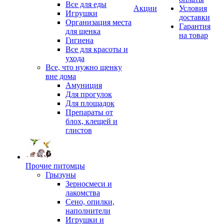
Все для еды
Акции
Условия
Игрушки
доставки
Организация места
Гарантия
для щенка
на товар
Гигиена
Все для красоты и
ухода
Все, что нужно щенку
вне дома
Амуниция
Для прогулок
Для площадок
Препараты от
блох, клещей и
глистов
Прочие питомцы
Грызуны
Зерносмеси и
лакомства
Сено, опилки,
наполнители
Игрушки и