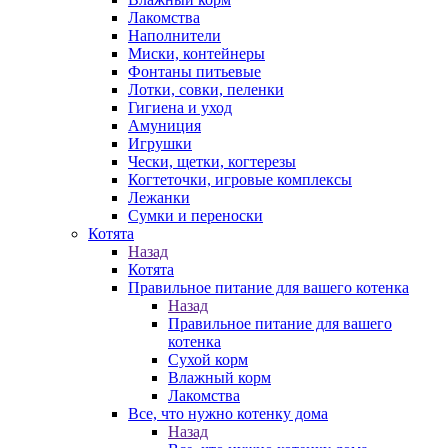
Лакомства
Наполнители
Миски, контейнеры
Фонтаны питьевые
Лотки, совки, пеленки
Гигиена и уход
Амуниция
Игрушки
Чески, щетки, когтерезы
Когтеточки, игровые комплексы
Лежанки
Сумки и переноски
Котята
Назад
Котята
Правильное питание для вашего котенка
Назад
Правильное питание для вашего
котенка
Сухой корм
Влажный корм
Лакомства
Все, что нужно котенку дома
Назад