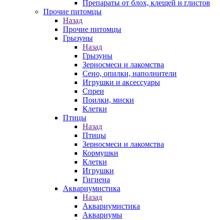
Препараты от блох, клещей и глистов
Прочие питомцы
Назад
Прочие питомцы
Грызуны
Назад
Грызуны
Зерносмеси и лакомства
Сено, опилки, наполнители
Игрушки и аксессуары
Спреи
Поилки, миски
Клетки
Птицы
Назад
Птицы
Зерносмеси и лакомства
Кормушки
Клетки
Игрушки
Гигиена
Аквариумистика
Назад
Аквариумистика
Аквариумы