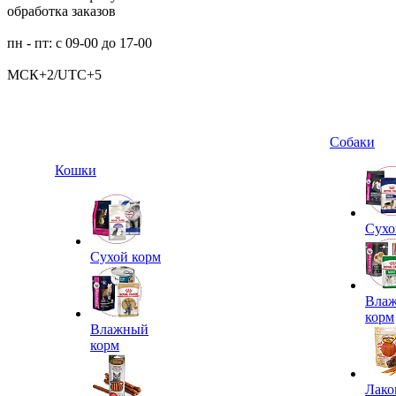
обработка заказов
пн - пт: с 09-00 до 17-00
МСК+2/UTC+5
Собаки
Кошки
Сухо
Сухой корм
Вла
корм
Влажный
корм
Лако