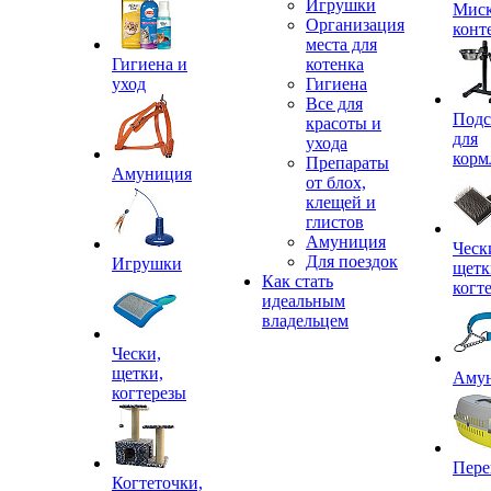
Игрушки
Миск
Организация
конт
места для
Гигиена и
котенка
уход
Гигиена
Все для
Подс
красоты и
для
ухода
корм
Препараты
Амуниция
от блох,
клещей и
глистов
Амуниция
Ческ
Для поездок
Игрушки
щетк
Как стать
когт
идеальным
владельцем
Чески,
щетки,
Аму
когтерезы
Пере
Когтеточки,