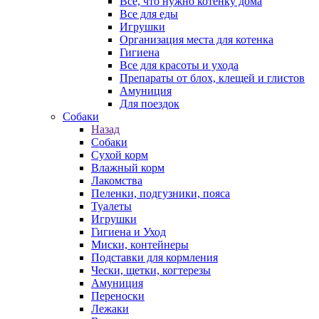
Все, что нужно котенку дома
Все для еды
Игрушки
Организация места для котенка
Гигиена
Все для красоты и ухода
Препараты от блох, клещей и глистов
Амуниция
Для поездок
Собаки
Назад
Собаки
Сухой корм
Влажный корм
Лакомства
Пеленки, подгузники, пояса
Туалеты
Игрушки
Гигиена и Уход
Миски, контейнеры
Подставки для кормления
Чески, щетки, когтерезы
Амуниция
Переноски
Лежаки