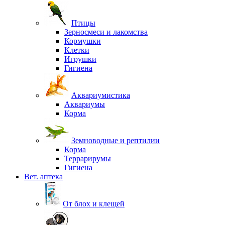
Птицы
Зерносмеси и лакомства
Кормушки
Клетки
Игрушки
Гигиена
Аквариумистика
Аквариумы
Корма
Земноводные и рептилии
Корма
Террарирумы
Гигиена
Вет. аптека
От блох и клещей