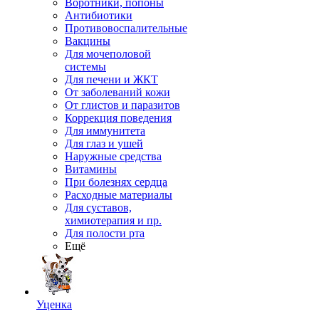
Воротники, попоны
Антибиотики
Противовоспалительные
Вакцины
Для мочеполовой
системы
Для печени и ЖКТ
От заболеваний кожи
От глистов и паразитов
Коррекция поведения
Для иммунитета
Для глаз и ушей
Наружные средства
Витамины
При болезнях сердца
Расходные материалы
Для суставов,
химиотерапия и пр.
Для полости рта
Ещё
Уценка