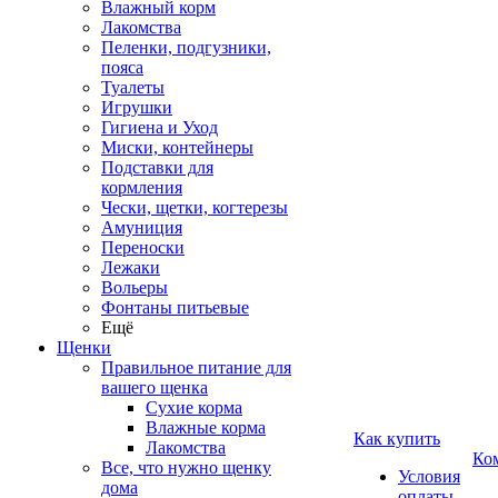
Влажный корм
Лакомства
Пеленки, подгузники,
пояса
Туалеты
Игрушки
Гигиена и Уход
Миски, контейнеры
Подставки для
кормления
Чески, щетки, когтерезы
Амуниция
Переноски
Лежаки
Вольеры
Фонтаны питьевые
Ещё
Щенки
Правильное питание для
вашего щенка
Сухие корма
Влажные корма
Как купить
Лакомства
Ко
Все, что нужно щенку
Условия
дома
оплаты