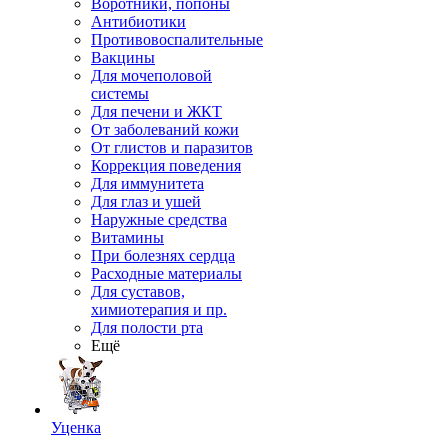
Воротники, попоны
Антибиотики
Противовоспалительные
Вакцины
Для мочеполовой
системы
Для печени и ЖКТ
От заболеваний кожи
От глистов и паразитов
Коррекция поведения
Для иммунитета
Для глаз и ушей
Наружные средства
Витамины
При болезнях сердца
Расходные материалы
Для суставов,
химиотерапия и пр.
Для полости рта
Ещё
Уценка