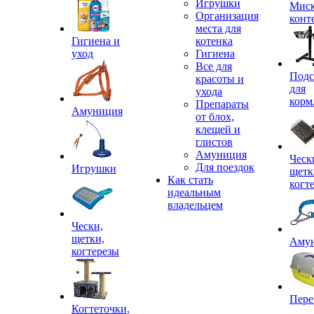
Игрушки
Миск
Организация
конт
места для
Гигиена и
котенка
уход
Гигиена
Все для
Подс
красоты и
для
ухода
корм
Препараты
Амуниция
от блох,
клещей и
глистов
Амуниция
Ческ
Для поездок
Игрушки
щетк
Как стать
когт
идеальным
владельцем
Чески,
щетки,
Аму
когтерезы
Пере
Когтеточки,