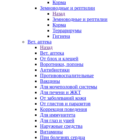
Корма
Земноводные и рептилии
Назад
Земноводные и рептилии
Корма
Террарирумы
Гигиена
Вет. аптека
Назад
Вет. аптека
От блох и клещей
Воротники, попоны
Антибиотики
Противовоспалительные
Вакцины
Для мочеполовой системы
Для печени и ЖКТ
От заболеваний кожи
От глистов и паразитов
Коррекция поведения
Для иммунитета
Для глаз и ушей
Наружные средства
Витамины
При болезнях сердца