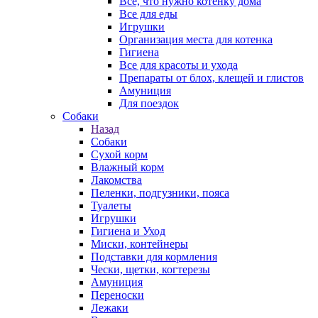
Все, что нужно котенку дома
Все для еды
Игрушки
Организация места для котенка
Гигиена
Все для красоты и ухода
Препараты от блох, клещей и глистов
Амуниция
Для поездок
Собаки
Назад
Собаки
Сухой корм
Влажный корм
Лакомства
Пеленки, подгузники, пояса
Туалеты
Игрушки
Гигиена и Уход
Миски, контейнеры
Подставки для кормления
Чески, щетки, когтерезы
Амуниция
Переноски
Лежаки