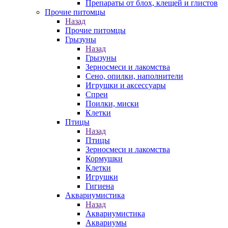
Препараты от блох, клещей и глистов
Прочие питомцы
Назад
Прочие питомцы
Грызуны
Назад
Грызуны
Зерносмеси и лакомства
Сено, опилки, наполнители
Игрушки и аксессуары
Спреи
Поилки, миски
Клетки
Птицы
Назад
Птицы
Зерносмеси и лакомства
Кормушки
Клетки
Игрушки
Гигиена
Аквариумистика
Назад
Аквариумистика
Аквариумы