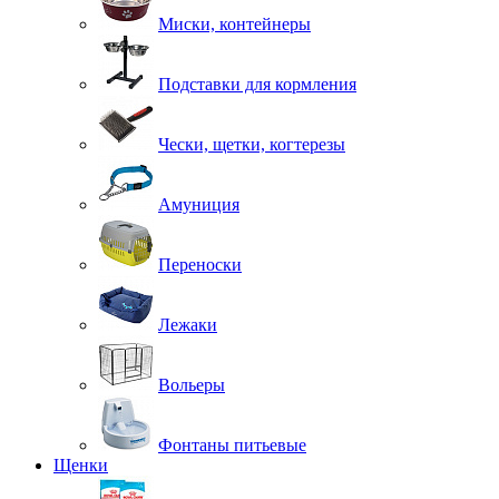
Миски, контейнеры
Подставки для кормления
Чески, щетки, когтерезы
Амуниция
Переноски
Лежаки
Вольеры
Фонтаны питьевые
Щенки