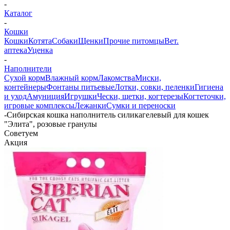
-
Каталог
-
Кошки
Кошки
Котята
Собаки
Щенки
Прочие питомцы
Вет.
аптека
Уценка
-
Наполнители
Сухой корм
Влажный корм
Лакомства
Миски,
контейнеры
Фонтаны питьевые
Лотки, совки, пеленки
Гигиена
и уход
Амуниция
Игрушки
Чески, щетки, когтерезы
Когтеточки,
игровые комплексы
Лежанки
Сумки и переноски
-
Сибирская кошка наполнитель силикагелевый для кошек
"Элита", розовые гранулы
Советуем
Акция