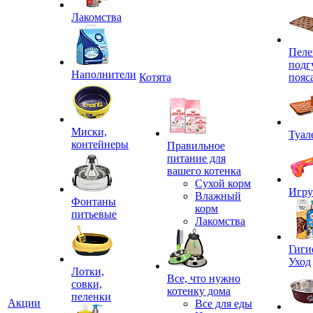
Лакомства
Пеле
подг
Наполнители
Котята
пояс
Миски,
Туал
контейнеры
Правильное
питание для
вашего котенка
Сухой корм
Игр
Влажный
Фонтаны
корм
питьевые
Лакомства
Гиги
Уход
Лотки,
Все, что нужно
совки,
котенку дома
пеленки
Акции
Все для еды