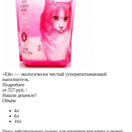
«Elit» — экологически чистый супервпитывающий
наполнитель.
Подробнее
от
557 руб.
/
Нашли дешевле?
Объём
4л
8л
16л
Цена действительна только для интернет-магазина и может