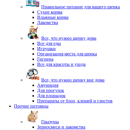
Правильное питание для вашего щенка
Сухие корма
Влажные корма
Лакомства
Все, что нужно щенку дома
Все для еды
Игрушки
Организация места для щенка
Гигиена
Все для красоты и ухода
Все, что нужно щенку вне дома
Амуниция
Для прогулок
Для площадок
Препараты от блох, клещей и глистов
Прочие питомцы
Грызуны
Зерносмеси и лакомства