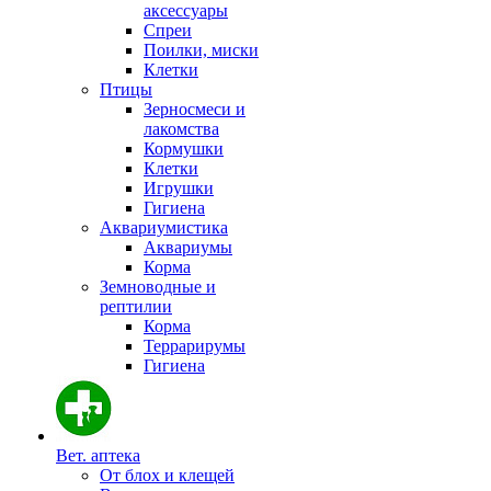
аксессуары
Спреи
Поилки, миски
Клетки
Птицы
Зерносмеси и
лакомства
Кормушки
Клетки
Игрушки
Гигиена
Аквариумистика
Аквариумы
Корма
Земноводные и
рептилии
Корма
Террарирумы
Гигиена
Вет. аптека
От блох и клещей