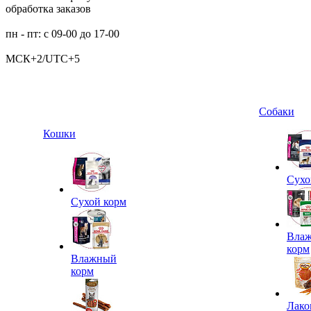
обработка заказов
пн - пт: с 09-00 до 17-00
МСК+2/UTC+5
Собаки
Кошки
Сухо
Сухой корм
Вла
корм
Влажный
корм
Лако