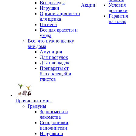
Все для еды
Акции
Условия
Игрушки
доставки
Организация места
Гарантия
для щенка
на товар
Гигиена
Все для красоты и
ухода
Все, что нужно щенку
вне дома
Амуниция
Для прогулок
Для площадок
Препараты от
блох, клещей и
глистов
Прочие питомцы
Грызуны
Зерносмеси и
лакомства
Сено, опилки,
наполнители
Игрушки и