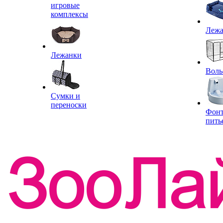
игровые
комплексы
Леж
Лежанки
Воль
Сумки и
переноски
Фон
пить