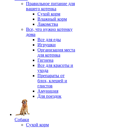
Правильное питание для
вашего котенка
Сухой корм
Влажный корм
Лакомства
Все, что нужно котенку
дома
Все для еды
Игрушки
Организация места
для котенка
Гигиена
Все для красоты и
ухода
Препараты от
блох, клещей и
глистов
Амуниция
Для поездок
Собаки
Сухой корм