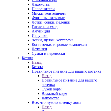
Лакомства
Наполнители
Миски, контейнеры
Фонтаны питьевые
Лотки, совки, пеленки
Гигиена и уход
Амуниция
Игрушки
Чески, щетки, когтерезы
Когтеточки, игровые комплексы
Лежанки
Сумки и переноски
Котята
Назад
Котята
Правильное питание для вашего котенка
Назад
Правильное питание для вашего
котенка
Сухой корм
Влажный корм
Лакомства
Все, что нужно котенку дома
Назад