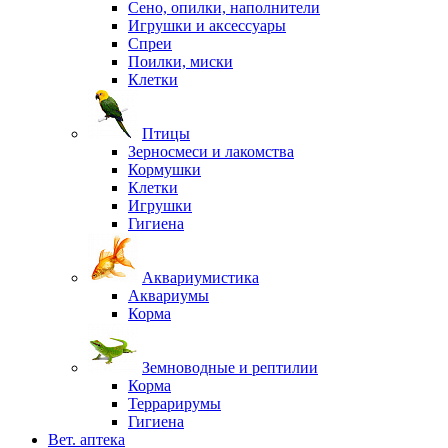
Сено, опилки, наполнители
Игрушки и аксессуары
Спреи
Поилки, миски
Клетки
Птицы
Зерносмеси и лакомства
Кормушки
Клетки
Игрушки
Гигиена
Аквариумистика
Аквариумы
Корма
Земноводные и рептилии
Корма
Террарирумы
Гигиена
Вет. аптека