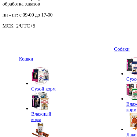
обработка заказов
пн - пт: с 09-00 до 17-00
МСК+2/UTC+5
Собаки
Кошки
Сухо
Сухой корм
Вла
корм
Влажный
корм
Лако