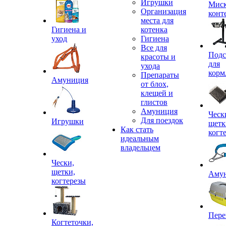
Игрушки
Миск
Организация
конт
места для
Гигиена и
котенка
уход
Гигиена
Все для
Подс
красоты и
для
ухода
корм
Препараты
Амуниция
от блох,
клещей и
глистов
Амуниция
Ческ
Для поездок
Игрушки
щетк
Как стать
когт
идеальным
владельцем
Чески,
щетки,
Аму
когтерезы
Пере
Когтеточки,