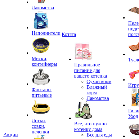
Лакомства
Пеле
подг
Наполнители
Котята
пояс
Миски,
Туал
контейнеры
Правильное
питание для
вашего котенка
Сухой корм
Игр
Влажный
Фонтаны
корм
питьевые
Лакомства
Гиги
Уход
Лотки,
Все, что нужно
совки,
котенку дома
пеленки
Акции
Все для еды