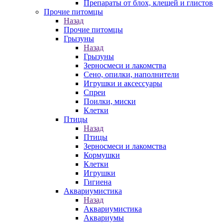
Препараты от блох, клещей и глистов
Прочие питомцы
Назад
Прочие питомцы
Грызуны
Назад
Грызуны
Зерносмеси и лакомства
Сено, опилки, наполнители
Игрушки и аксессуары
Спреи
Поилки, миски
Клетки
Птицы
Назад
Птицы
Зерносмеси и лакомства
Кормушки
Клетки
Игрушки
Гигиена
Аквариумистика
Назад
Аквариумистика
Аквариумы