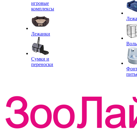
игровые
комплексы
Леж
Лежанки
Воль
Сумки и
переноски
Фон
пить