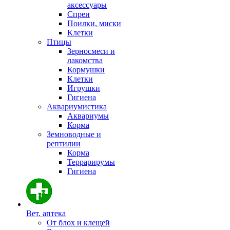
аксессуары
Спреи
Поилки, миски
Клетки
Птицы
Зерносмеси и
лакомства
Кормушки
Клетки
Игрушки
Гигиена
Аквариумистика
Аквариумы
Корма
Земноводные и
рептилии
Корма
Террарирумы
Гигиена
Вет. аптека
От блох и клещей