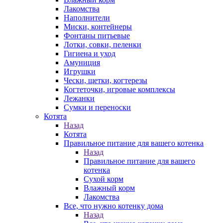
Лакомства
Наполнители
Миски, контейнеры
Фонтаны питьевые
Лотки, совки, пеленки
Гигиена и уход
Амуниция
Игрушки
Чески, щетки, когтерезы
Когтеточки, игровые комплексы
Лежанки
Сумки и переноски
Котята
Назад
Котята
Правильное питание для вашего котенка
Назад
Правильное питание для вашего
котенка
Сухой корм
Влажный корм
Лакомства
Все, что нужно котенку дома
Назад