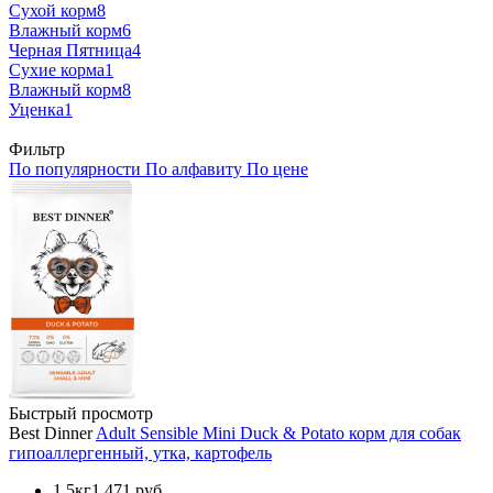
Сухой корм
8
Влажный корм
6
Черная Пятница
4
Сухие корма
1
Влажный корм
8
Уценка
1
Фильтр
По популярности
По алфавиту
По цене
Быстрый просмотр
Best Dinner
Adult Sensible Mini Duck & Potato корм для собак
гипоаллергенный, утка, картофель
1.5кг
1 471 руб.