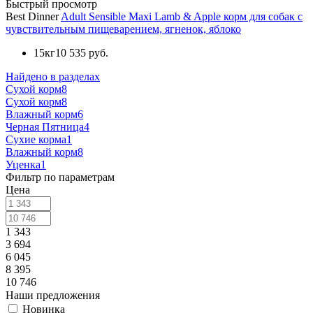
Быстрый просмотр
Best Dinner
Adult Sensible Maxi Lamb & Apple корм для собак с
чувствительным пищеварением, ягненок, яблоко
15кг
10 535 руб.
Найдено в разделах
Сухой корм
8
Сухой корм
8
Влажный корм
6
Черная Пятница
4
Сухие корма
1
Влажный корм
8
Уценка
1
Фильтр по параметрам
Цена
1 343
3 694
6 045
8 395
10 746
Наши предложения
Новинка