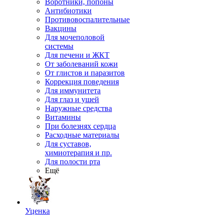
Воротники, попоны
Антибиотики
Противовоспалительные
Вакцины
Для мочеполовой
системы
Для печени и ЖКТ
От заболеваний кожи
От глистов и паразитов
Коррекция поведения
Для иммунитета
Для глаз и ушей
Наружные средства
Витамины
При болезнях сердца
Расходные материалы
Для суставов,
химиотерапия и пр.
Для полости рта
Ещё
Уценка