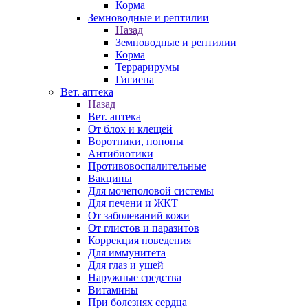
Корма
Земноводные и рептилии
Назад
Земноводные и рептилии
Корма
Террарирумы
Гигиена
Вет. аптека
Назад
Вет. аптека
От блох и клещей
Воротники, попоны
Антибиотики
Противовоспалительные
Вакцины
Для мочеполовой системы
Для печени и ЖКТ
От заболеваний кожи
От глистов и паразитов
Коррекция поведения
Для иммунитета
Для глаз и ушей
Наружные средства
Витамины
При болезнях сердца