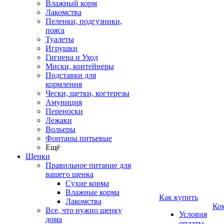
Влажный корм
Лакомства
Пеленки, подгузники,
пояса
Туалеты
Игрушки
Гигиена и Уход
Миски, контейнеры
Подставки для
кормления
Чески, щетки, когтерезы
Амуниция
Переноски
Лежаки
Вольеры
Фонтаны питьевые
Ещё
Щенки
Правильное питание для
вашего щенка
Сухие корма
Влажные корма
Как купить
Лакомства
Ко
Все, что нужно щенку
Условия
дома
оплаты