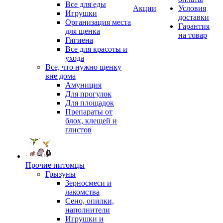
Все для еды
Акции
Условия
Игрушки
доставки
Организация места
Гарантия
для щенка
на товар
Гигиена
Все для красоты и
ухода
Все, что нужно щенку
вне дома
Амуниция
Для прогулок
Для площадок
Препараты от
блох, клещей и
глистов
Прочие питомцы
Грызуны
Зерносмеси и
лакомства
Сено, опилки,
наполнители
Игрушки и