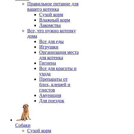
Правильное питание для
вашего котенка
Сухой корм
Влажный корм
Лакомства
Все, что нужно котенку
дома
Все для еды
Игрушки
Организация места
для котенка
Гигиена
Все для красоты и
ухода
Препараты от
блох, клещей и
глистов
Амуниция
Для поездок
Собаки
Сухой корм