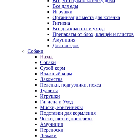
Все, что нужно котенку дома
Все для еды
Игрушки
Организация места для котенка
Гигиена
Все для красоты и ухода
Препараты от блох, клещей и глистов
Амуниция
Для поездок
Собаки
Назад
Собаки
Сухой корм
Влажный корм
Лакомства
Пеленки, подгузники, пояса
Туалеты
Игрушки
Гигиена и Уход
Миски, контейнеры
Подставки для кормления
Чески, щетки, когтерезы
Амуниция
Переноски
Лежаки