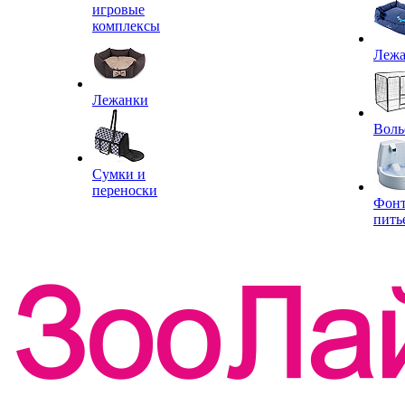
игровые
комплексы
Леж
Лежанки
Воль
Сумки и
переноски
Фон
пить