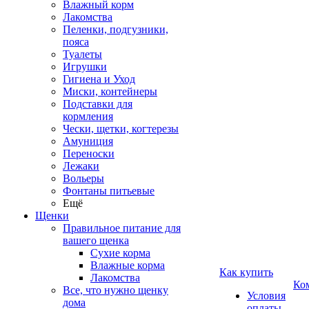
Влажный корм
Лакомства
Пеленки, подгузники,
пояса
Туалеты
Игрушки
Гигиена и Уход
Миски, контейнеры
Подставки для
кормления
Чески, щетки, когтерезы
Амуниция
Переноски
Лежаки
Вольеры
Фонтаны питьевые
Ещё
Щенки
Правильное питание для
вашего щенка
Сухие корма
Влажные корма
Как купить
Лакомства
Ко
Все, что нужно щенку
Условия
дома
оплаты