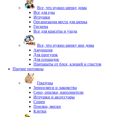
Все, что нужно щенку дома
Все для еды
Игрушки
Организация места для щенка
Гигиена
Все для красоты и ухода
Все, что нужно щенку вне дома
Амуниция
Для прогулок
Для площадок
Препараты от блох, клещей и глистов
Прочие питомцы
Грызуны
Зерносмеси и лакомства
Сено, опилки, наполнители
Игрушки и аксессуары
Спреи
Поилки, миски
Клетки