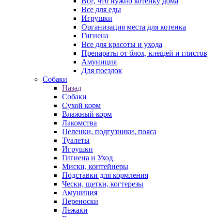
Все, что нужно котенку дома
Все для еды
Игрушки
Организация места для котенка
Гигиена
Все для красоты и ухода
Препараты от блох, клещей и глистов
Амуниция
Для поездок
Собаки
Назад
Собаки
Сухой корм
Влажный корм
Лакомства
Пеленки, подгузники, пояса
Туалеты
Игрушки
Гигиена и Уход
Миски, контейнеры
Подставки для кормления
Чески, щетки, когтерезы
Амуниция
Переноски
Лежаки