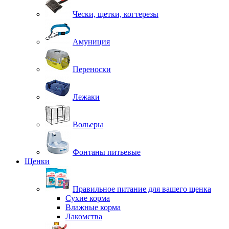
Чески, щетки, когтерезы
Амуниция
Переноски
Лежаки
Вольеры
Фонтаны питьевые
Щенки
Правильное питание для вашего щенка
Сухие корма
Влажные корма
Лакомства