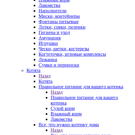
Лакомства
Наполнители
Миски, контейнеры
Фонтаны питьевые
Лотки, совки, пеленки
Гигиена и уход
Амуниция
Игрушки
Чески, щетки, когтерезы
Когтеточки, игровые комплексы
Лежанки
Сумки и переноски
Котята
Назад
Котята
Правильное питание для вашего котенка
Назад
Правильное питание для вашего
котенка
Сухой корм
Влажный корм
Лакомства
Все, что нужно котенку дома
Назад