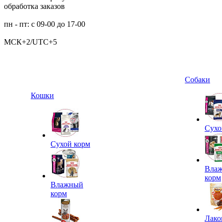
обработка заказов
пн - пт: с 09-00 до 17-00
МСК+2/UTC+5
Собаки
Кошки
Сухо
Сухой корм
Вла
корм
Влажный
корм
Лако