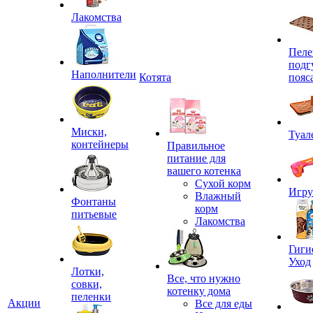
Лакомства
Пеле
подг
Наполнители
Котята
пояс
Миски,
Туал
контейнеры
Правильное
питание для
вашего котенка
Сухой корм
Игр
Влажный
Фонтаны
корм
питьевые
Лакомства
Гиги
Уход
Лотки,
Все, что нужно
совки,
котенку дома
пеленки
Акции
Все для еды