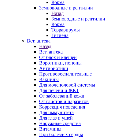
Корма
Земноводные и рептилии
Назад
Земноводные и рептилии
Корма
Террарирумы
Гигиена
Вет. аптека
Назад
Вет. аптека
От блох и клещей
Воротники, попоны
Антибиотики
Противовоспалительные
Вакцины
Для мочеполовой системы
Для печени и ЖКТ
От заболеваний кожи
От глистов и паразитов
Коррекция поведения
Для иммунитета
Для глаз и ушей
Наружные средства
Витамины
При болезнях сердца