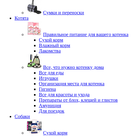
Сумки и переноски
Котята
Правильное питание для вашего котенка
Сухой корм
Влажный корм
Лакомства
Все, что нужно котенку дома
Все для еды
Игрушки
Организация места для котенка
Гигиена
Все для красоты и ухода
Препараты от блох, клещей и глистов
Амуниция
Для поездок
Собаки
Сухой корм