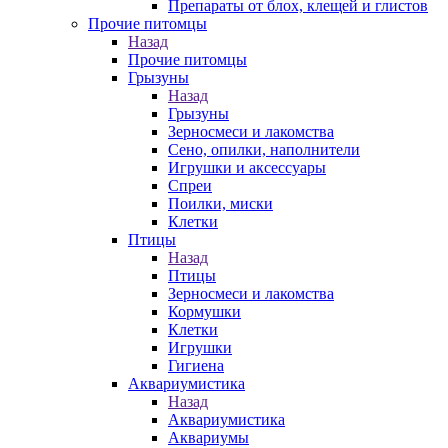
Препараты от блох, клещей и глистов
Прочие питомцы
Назад
Прочие питомцы
Грызуны
Назад
Грызуны
Зерносмеси и лакомства
Сено, опилки, наполнители
Игрушки и аксессуары
Спреи
Поилки, миски
Клетки
Птицы
Назад
Птицы
Зерносмеси и лакомства
Кормушки
Клетки
Игрушки
Гигиена
Аквариумистика
Назад
Аквариумистика
Аквариумы