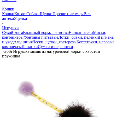
-
Кошки
Кошки
Котята
Собаки
Щенки
Прочие питомцы
Вет.
аптека
Уценка
-
Игрушки
Сухой корм
Влажный корм
Лакомства
Наполнители
Миски,
контейнеры
Фонтаны питьевые
Лотки, совки, пеленки
Гигиена
и уход
Амуниция
Чески, щетки, когтерезы
Когтеточки, игровые
комплексы
Лежанки
Сумки и переноски
-
GoSi Игрушка мышь из натуральной норки с хвостом
пружинка