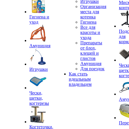
Игрушки
Миск
Организация
конт
места для
Гигиена и
котенка
уход
Гигиена
Все для
Подс
красоты и
для
ухода
корм
Препараты
Амуниция
от блох,
клещей и
глистов
Амуниция
Ческ
Для поездок
Игрушки
щетк
Как стать
когт
идеальным
владельцем
Чески,
щетки,
Аму
когтерезы
Пере
Когтеточки,