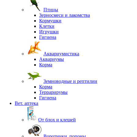
Птицы
Зерносмеси и лакомства
Кормушки
Клетки
Игрушки
Гигиена
Аквариумистика
Аквариумы
Корма
Земноводные и рептилии
Корма
Террарирумы
Гигиена
Вет. аптека
От блох и клещей
Воротники, попоны