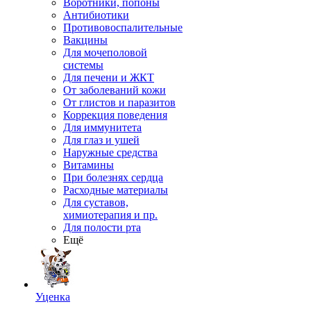
Воротники, попоны
Антибиотики
Противовоспалительные
Вакцины
Для мочеполовой
системы
Для печени и ЖКТ
От заболеваний кожи
От глистов и паразитов
Коррекция поведения
Для иммунитета
Для глаз и ушей
Наружные средства
Витамины
При болезнях сердца
Расходные материалы
Для суставов,
химиотерапия и пр.
Для полости рта
Ещё
Уценка