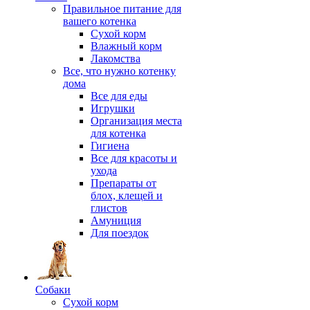
Правильное питание для
вашего котенка
Сухой корм
Влажный корм
Лакомства
Все, что нужно котенку
дома
Все для еды
Игрушки
Организация места
для котенка
Гигиена
Все для красоты и
ухода
Препараты от
блох, клещей и
глистов
Амуниция
Для поездок
Собаки
Сухой корм