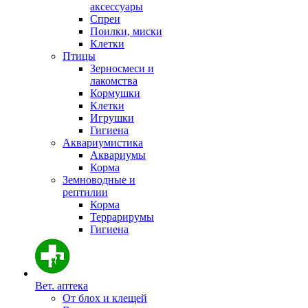
аксессуары
Спреи
Поилки, миски
Клетки
Птицы
Зерносмеси и
лакомства
Кормушки
Клетки
Игрушки
Гигиена
Аквариумистика
Аквариумы
Корма
Земноводные и
рептилии
Корма
Террарирумы
Гигиена
Вет. аптека
От блох и клещей