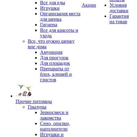
Все для еды
Акции
Условия
Игрушки
доставки
Организация места
Гарантия
для щенка
на товар
Гигиена
Все для красоты и
ухода
Все, что нужно щенку
вне дома
Амуниция
Для прогулок
Для площадок
Препараты от
блох, клещей и
глистов
Прочие питомцы
Грызуны
Зерносмеси и
лакомства
Сено, опилки,
наполнители
Игрушки и