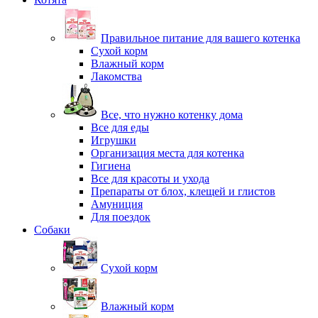
Правильное питание для вашего котенка
Сухой корм
Влажный корм
Лакомства
Все, что нужно котенку дома
Все для еды
Игрушки
Организация места для котенка
Гигиена
Все для красоты и ухода
Препараты от блох, клещей и глистов
Амуниция
Для поездок
Собаки
Сухой корм
Влажный корм