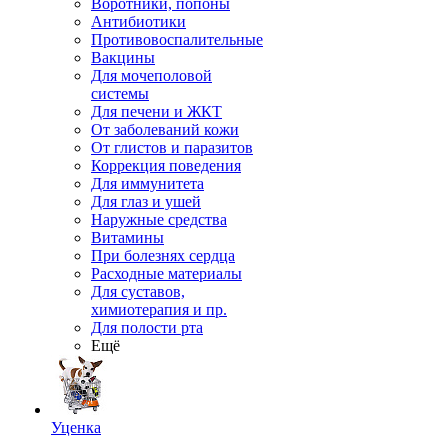
Воротники, попоны
Антибиотики
Противовоспалительные
Вакцины
Для мочеполовой
системы
Для печени и ЖКТ
От заболеваний кожи
От глистов и паразитов
Коррекция поведения
Для иммунитета
Для глаз и ушей
Наружные средства
Витамины
При болезнях сердца
Расходные материалы
Для суставов,
химиотерапия и пр.
Для полости рта
Ещё
Уценка