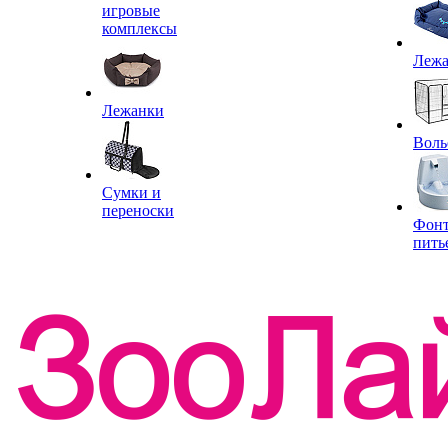
игровые
комплексы
Леж
Лежанки
Воль
Сумки и
переноски
Фон
пить