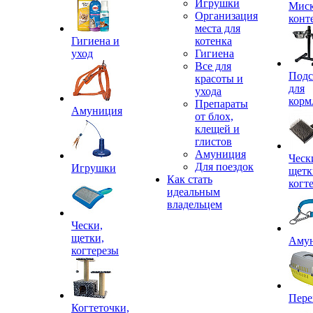
Игрушки
Миск
Организация
конт
места для
Гигиена и
котенка
уход
Гигиена
Все для
Подс
красоты и
для
ухода
корм
Препараты
Амуниция
от блох,
клещей и
глистов
Амуниция
Ческ
Для поездок
Игрушки
щетк
Как стать
когт
идеальным
владельцем
Чески,
щетки,
Аму
когтерезы
Пере
Когтеточки,