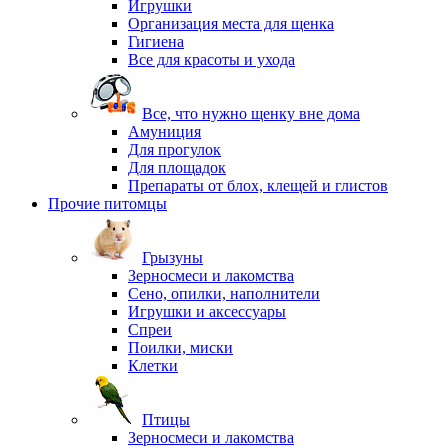
Игрушки
Организация места для щенка
Гигиена
Все для красоты и ухода
Все, что нужно щенку вне дома
Амуниция
Для прогулок
Для площадок
Препараты от блох, клещей и глистов
Прочие питомцы
Грызуны
Зерносмеси и лакомства
Сено, опилки, наполнители
Игрушки и аксессуары
Спреи
Поилки, миски
Клетки
Птицы
Зерносмеси и лакомства