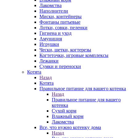
Лакомства
Наполнители
Миски, контейнеры
Фонтаны питьевые
Лотки, совки, пеленки
Гигиена и уход
Амуниция
Игрушки
Чески, щетки, когтерезы
Когтеточки, игровые комплексы
Лежанки
Сумки и переноски
Котята
Назад
Котята
Правильное питание для вашего котенка
Назад
Правильное питание для вашего
котенка
Сухой корм
Влажный корм
Лакомства
Все, что нужно котенку дома
Назад