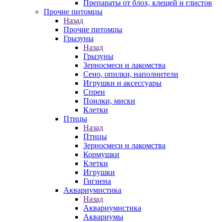
Препараты от блох, клещей и глистов
Прочие питомцы
Назад
Прочие питомцы
Грызуны
Назад
Грызуны
Зерносмеси и лакомства
Сено, опилки, наполнители
Игрушки и аксессуары
Спреи
Поилки, миски
Клетки
Птицы
Назад
Птицы
Зерносмеси и лакомства
Кормушки
Клетки
Игрушки
Гигиена
Аквариумистика
Назад
Аквариумистика
Аквариумы