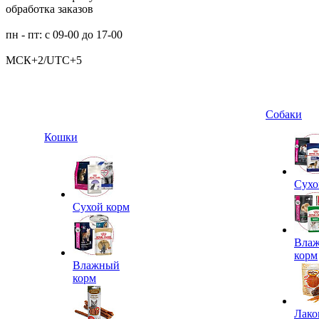
обработка заказов
пн - пт: с 09-00 до 17-00
МСК+2/UTC+5
Собаки
Кошки
Сухо
Сухой корм
Вла
корм
Влажный
корм
Лако