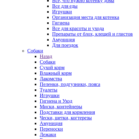
Все, что нужно котенку дома
Все для еды
Игрушки
Организация места для котенка
Гигиена
Все для красоты и ухода
Препараты от блох, клещей и глистов
Амуниция
Для поездок
Собаки
Назад
Собаки
Сухой корм
Влажный корм
Лакомства
Пеленки, подгузники, пояса
Туалеты
Игрушки
Гигиена и Уход
Миски, контейнеры
Подставки для кормления
Чески, щетки, когтерезы
Амуниция
Переноски
Лежаки