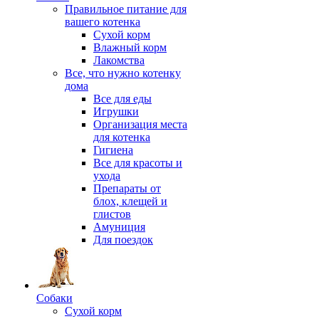
Правильное питание для
вашего котенка
Сухой корм
Влажный корм
Лакомства
Все, что нужно котенку
дома
Все для еды
Игрушки
Организация места
для котенка
Гигиена
Все для красоты и
ухода
Препараты от
блох, клещей и
глистов
Амуниция
Для поездок
Собаки
Сухой корм