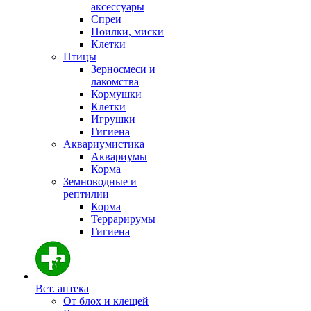
аксессуары
Спреи
Поилки, миски
Клетки
Птицы
Зерносмеси и
лакомства
Кормушки
Клетки
Игрушки
Гигиена
Аквариумистика
Аквариумы
Корма
Земноводные и
рептилии
Корма
Террарирумы
Гигиена
Вет. аптека
От блох и клещей