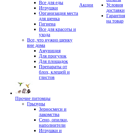
Все для еды
Акции
Условия
Игрушки
доставки
Организация места
Гарантия
для щенка
на товар
Гигиена
Все для красоты и
ухода
Все, что нужно щенку
вне дома
Амуниция
Для прогулок
Для площадок
Препараты от
блох, клещей и
глистов
Прочие питомцы
Грызуны
Зерносмеси и
лакомства
Сено, опилки,
наполнители
Игрушки и