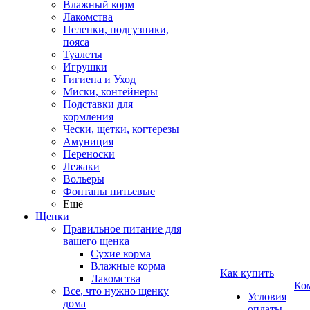
Влажный корм
Лакомства
Пеленки, подгузники,
пояса
Туалеты
Игрушки
Гигиена и Уход
Миски, контейнеры
Подставки для
кормления
Чески, щетки, когтерезы
Амуниция
Переноски
Лежаки
Вольеры
Фонтаны питьевые
Ещё
Щенки
Правильное питание для
вашего щенка
Сухие корма
Влажные корма
Как купить
Лакомства
Ко
Все, что нужно щенку
Условия
дома
оплаты