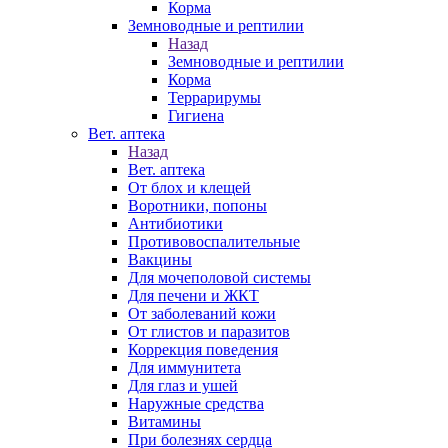
Корма
Земноводные и рептилии
Назад
Земноводные и рептилии
Корма
Террарирумы
Гигиена
Вет. аптека
Назад
Вет. аптека
От блох и клещей
Воротники, попоны
Антибиотики
Противовоспалительные
Вакцины
Для мочеполовой системы
Для печени и ЖКТ
От заболеваний кожи
От глистов и паразитов
Коррекция поведения
Для иммунитета
Для глаз и ушей
Наружные средства
Витамины
При болезнях сердца