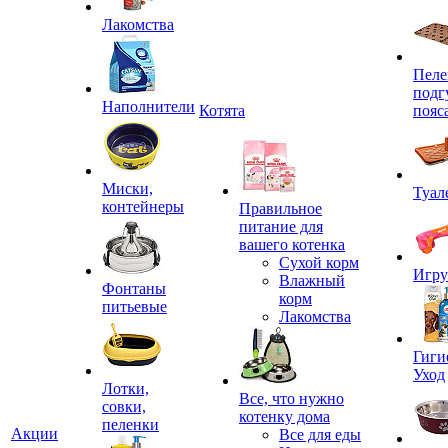
Лакомства
Пеле
подг
Наполнители
Котята
пояс
Миски,
Туал
контейнеры
Правильное
питание для
вашего котенка
Сухой корм
Игр
Влажный
Фонтаны
корм
питьевые
Лакомства
Гиги
Уход
Лотки,
Все, что нужно
совки,
котенку дома
пеленки
Акции
Все для еды