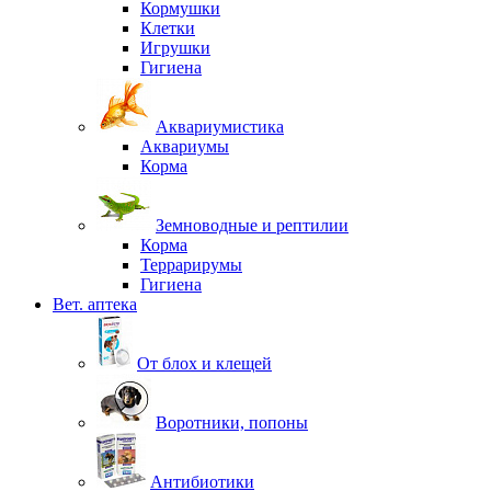
Кормушки
Клетки
Игрушки
Гигиена
Аквариумистика
Аквариумы
Корма
Земноводные и рептилии
Корма
Террарирумы
Гигиена
Вет. аптека
От блох и клещей
Воротники, попоны
Антибиотики