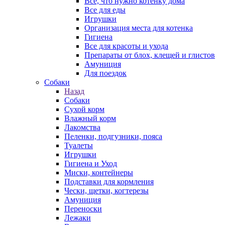
Все, что нужно котенку дома
Все для еды
Игрушки
Организация места для котенка
Гигиена
Все для красоты и ухода
Препараты от блох, клещей и глистов
Амуниция
Для поездок
Собаки
Назад
Собаки
Сухой корм
Влажный корм
Лакомства
Пеленки, подгузники, пояса
Туалеты
Игрушки
Гигиена и Уход
Миски, контейнеры
Подставки для кормления
Чески, щетки, когтерезы
Амуниция
Переноски
Лежаки