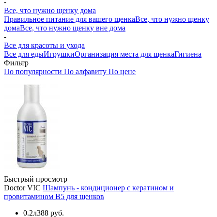
-
Все, что нужно щенку дома
Правильное питание для вашего щенка
Все, что нужно щенку
дома
Все, что нужно щенку вне дома
-
Все для красоты и ухода
Все для еды
Игрушки
Организация места для щенка
Гигиена
Фильтр
По популярности
По алфавиту
По цене
Быстрый просмотр
Doctor VIC
Шампунь - кондиционер с кератином и
провитамином B5 для щенков
0.2л
388 руб.