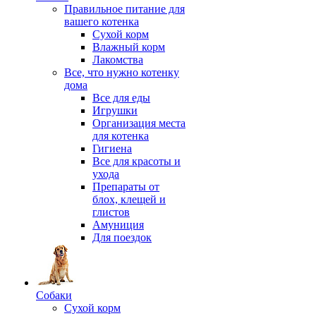
Правильное питание для
вашего котенка
Сухой корм
Влажный корм
Лакомства
Все, что нужно котенку
дома
Все для еды
Игрушки
Организация места
для котенка
Гигиена
Все для красоты и
ухода
Препараты от
блох, клещей и
глистов
Амуниция
Для поездок
Собаки
Сухой корм