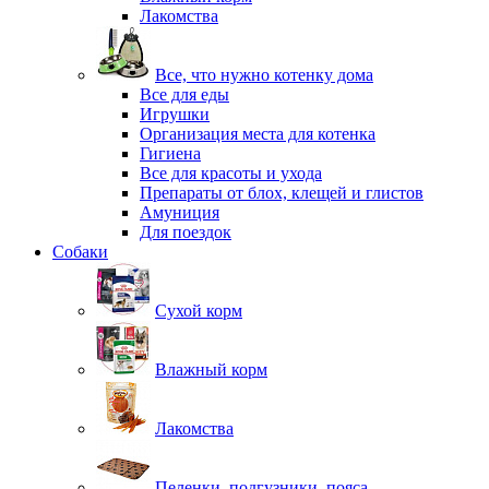
Лакомства
Все, что нужно котенку дома
Все для еды
Игрушки
Организация места для котенка
Гигиена
Все для красоты и ухода
Препараты от блох, клещей и глистов
Амуниция
Для поездок
Собаки
Сухой корм
Влажный корм
Лакомства
Пеленки, подгузники, пояса