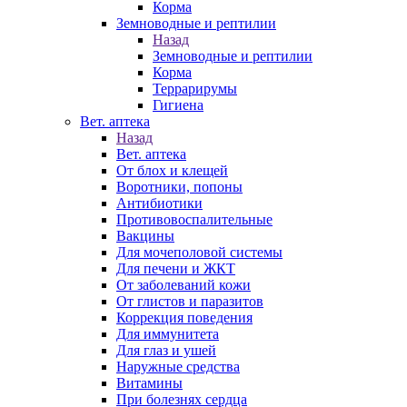
Корма
Земноводные и рептилии
Назад
Земноводные и рептилии
Корма
Террарирумы
Гигиена
Вет. аптека
Назад
Вет. аптека
От блох и клещей
Воротники, попоны
Антибиотики
Противовоспалительные
Вакцины
Для мочеполовой системы
Для печени и ЖКТ
От заболеваний кожи
От глистов и паразитов
Коррекция поведения
Для иммунитета
Для глаз и ушей
Наружные средства
Витамины
При болезнях сердца