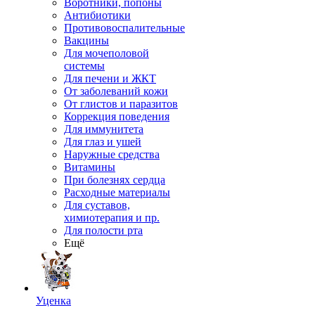
Воротники, попоны
Антибиотики
Противовоспалительные
Вакцины
Для мочеполовой
системы
Для печени и ЖКТ
От заболеваний кожи
От глистов и паразитов
Коррекция поведения
Для иммунитета
Для глаз и ушей
Наружные средства
Витамины
При болезнях сердца
Расходные материалы
Для суставов,
химиотерапия и пр.
Для полости рта
Ещё
Уценка