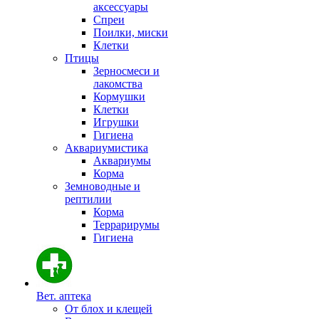
аксессуары
Спреи
Поилки, миски
Клетки
Птицы
Зерносмеси и
лакомства
Кормушки
Клетки
Игрушки
Гигиена
Аквариумистика
Аквариумы
Корма
Земноводные и
рептилии
Корма
Террарирумы
Гигиена
Вет. аптека
От блох и клещей