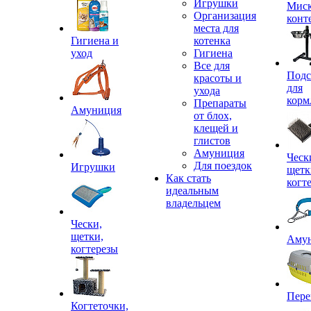
Игрушки
Миск
Организация
конт
места для
Гигиена и
котенка
уход
Гигиена
Все для
Подс
красоты и
для
ухода
корм
Препараты
Амуниция
от блох,
клещей и
глистов
Амуниция
Ческ
Для поездок
Игрушки
щетк
Как стать
когт
идеальным
владельцем
Чески,
щетки,
Аму
когтерезы
Пере
Когтеточки,