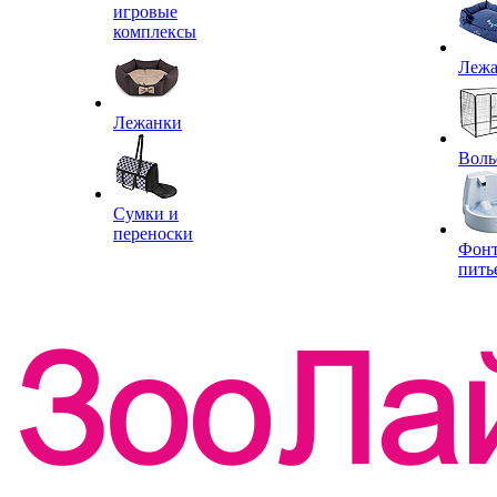
игровые
комплексы
Леж
Лежанки
Воль
Сумки и
переноски
Фон
пить