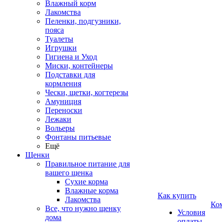
Влажный корм
Лакомства
Пеленки, подгузники,
пояса
Туалеты
Игрушки
Гигиена и Уход
Миски, контейнеры
Подставки для
кормления
Чески, щетки, когтерезы
Амуниция
Переноски
Лежаки
Вольеры
Фонтаны питьевые
Ещё
Щенки
Правильное питание для
вашего щенка
Сухие корма
Влажные корма
Как купить
Лакомства
Ко
Все, что нужно щенку
Условия
дома
оплаты