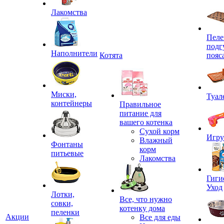
Лакомства
Пеле
подг
Наполнители
Котята
пояс
Миски,
Туал
контейнеры
Правильное
питание для
вашего котенка
Сухой корм
Игр
Влажный
Фонтаны
корм
питьевые
Лакомства
Гиги
Уход
Лотки,
Все, что нужно
совки,
котенку дома
пеленки
Акции
Все для еды