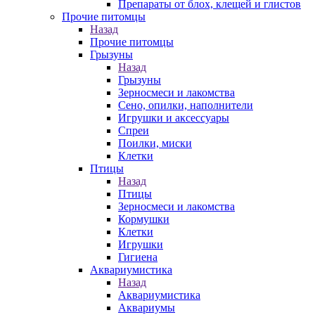
Препараты от блох, клещей и глистов
Прочие питомцы
Назад
Прочие питомцы
Грызуны
Назад
Грызуны
Зерносмеси и лакомства
Сено, опилки, наполнители
Игрушки и аксессуары
Спреи
Поилки, миски
Клетки
Птицы
Назад
Птицы
Зерносмеси и лакомства
Кормушки
Клетки
Игрушки
Гигиена
Аквариумистика
Назад
Аквариумистика
Аквариумы