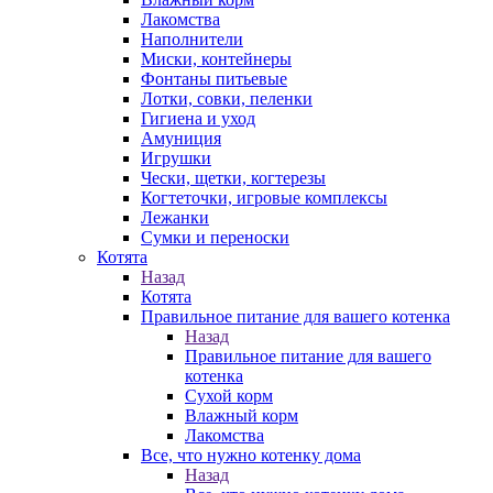
Лакомства
Наполнители
Миски, контейнеры
Фонтаны питьевые
Лотки, совки, пеленки
Гигиена и уход
Амуниция
Игрушки
Чески, щетки, когтерезы
Когтеточки, игровые комплексы
Лежанки
Сумки и переноски
Котята
Назад
Котята
Правильное питание для вашего котенка
Назад
Правильное питание для вашего
котенка
Сухой корм
Влажный корм
Лакомства
Все, что нужно котенку дома
Назад