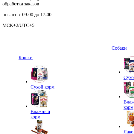
обработка заказов
пн - пт: с 09-00 до 17-00
МСК+2/UTC+5
Собаки
Кошки
Сухо
Сухой корм
Вла
корм
Влажный
корм
Лако