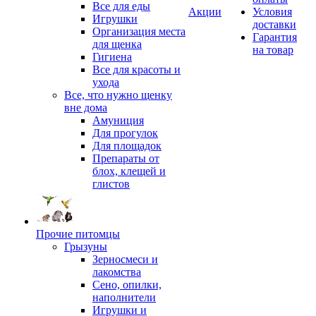
Все для еды
Акции
Условия
Игрушки
доставки
Организация места
Гарантия
для щенка
на товар
Гигиена
Все для красоты и
ухода
Все, что нужно щенку
вне дома
Амуниция
Для прогулок
Для площадок
Препараты от
блох, клещей и
глистов
Прочие питомцы
Грызуны
Зерносмеси и
лакомства
Сено, опилки,
наполнители
Игрушки и