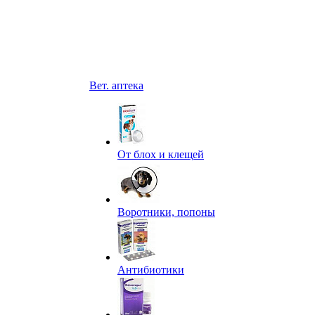
Вет. аптека
От блох и клещей
Воротники, попоны
Антибиотики