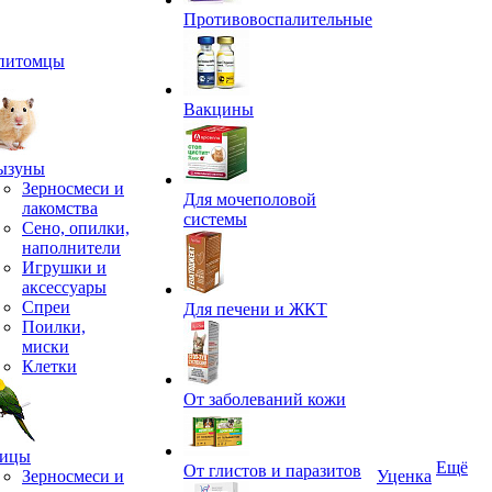
Противовоспалительные
питомцы
Вакцины
ызуны
Зерносмеси и
Для мочеполовой
лакомства
системы
Сено, опилки,
наполнители
Игрушки и
аксессуары
Спреи
Для печени и ЖКТ
Поилки,
миски
Клетки
От заболеваний кожи
ицы
Ещё
От глистов и паразитов
Зерносмеси и
Уценка