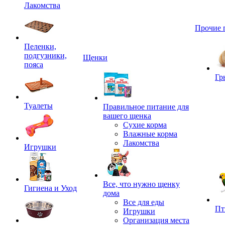
Лакомства
Прочие 
Пеленки,
подгузники,
Щенки
пояса
Гр
Туалеты
Правильное питание для
вашего щенка
Сухие корма
Влажные корма
Лакомства
Игрушки
Все, что нужно щенку
Гигиена и Уход
дома
Все для еды
Пт
Игрушки
Организация места