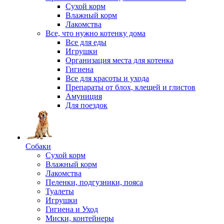
Сухой корм
Влажный корм
Лакомства
Все, что нужно котенку дома
Все для еды
Игрушки
Организация места для котенка
Гигиена
Все для красоты и ухода
Препараты от блох, клещей и глистов
Амуниция
Для поездок
Собаки
Сухой корм
Влажный корм
Лакомства
Пеленки, подгузники, пояса
Туалеты
Игрушки
Гигиена и Уход
Миски, контейнеры