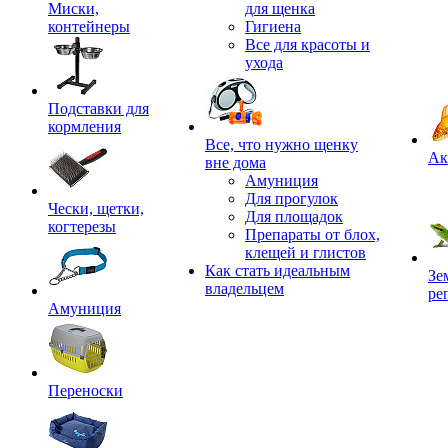
Миски,
для щенка
контейнеры
Гигиена
Все для красоты и
ухода
Подставки для
кормления
,
Все, что нужно щенку
Ак
вне дома
Амуниция
Для прогулок
Чески, щетки,
Для площадок
когтерезы
Препараты от блох,
клещей и глистов
Как стать идеальным
Зе
владельцем
ре
Амуниция
Переноски