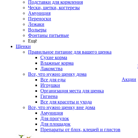
Подставки для кормления
Чески, щетки, когтерезы
Амуниция
Переноски
Лежаки
Вольеры
Фонтаны питьевые
Ещё
Щенки
Правильное питание для вашего щенка
Сухие корма
Влажные корма
Лакомства
Все, что нужно щенку дома
Акции
Все для еды
Игрушки
Организация места для щенка
Гигиена
Все для красоты и ухода
Все, что нужно щенку вне дома
Амуниция
Для прогулок
Для площадок
Препараты от блох, клещей и глистов