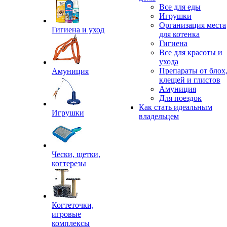
Все для еды
Игрушки
Организация места
Гигиена и уход
для котенка
Гигиена
Все для красоты и
ухода
Препараты от блох
Амуниция
клещей и глистов
Амуниция
Для поездок
Как стать идеальным
Игрушки
владельцем
Чески, щетки,
когтерезы
Когтеточки,
игровые
комплексы