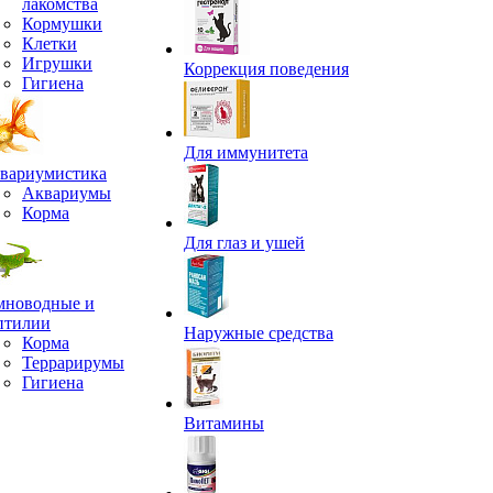
лакомства
Кормушки
Клетки
Игрушки
Коррекция поведения
Гигиена
Для иммунитета
вариумистика
Аквариумы
Корма
Для глаз и ушей
мноводные и
птилии
Наружные средства
Корма
Террарирумы
Гигиена
Витамины