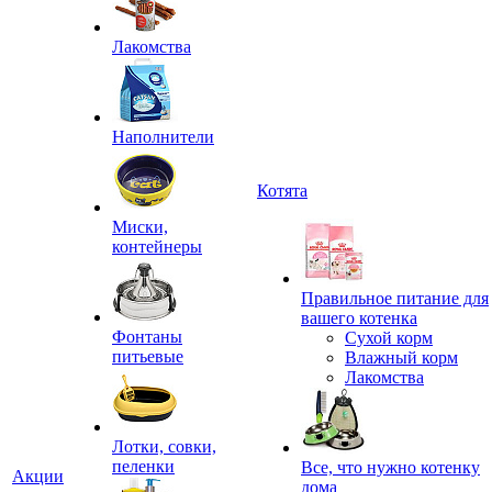
Лакомства
Наполнители
Котята
Миски,
контейнеры
Правильное питание для
вашего котенка
Фонтаны
Сухой корм
питьевые
Влажный корм
Лакомства
Лотки, совки,
пеленки
Все, что нужно котенку
Акции
дома