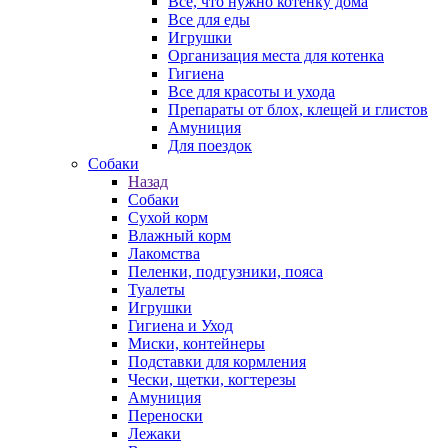
Все, что нужно котенку дома
Все для еды
Игрушки
Организация места для котенка
Гигиена
Все для красоты и ухода
Препараты от блох, клещей и глистов
Амуниция
Для поездок
Собаки
Назад
Собаки
Сухой корм
Влажный корм
Лакомства
Пеленки, подгузники, пояса
Туалеты
Игрушки
Гигиена и Уход
Миски, контейнеры
Подставки для кормления
Чески, щетки, когтерезы
Амуниция
Переноски
Лежаки