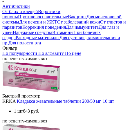
-
Антибиотики
От блох и клещей
Воротники,
попоны
Противовоспалительные
Вакцины
Для мочеполовой
системы
Для печени и ЖКТ
От заболеваний кожи
От глистов и
паразитов
Коррекция поведения
Для иммунитета
Для глаз и
ушей
Наружные средства
Витамины
При болезнях
сердца
Расходные материалы
Для суставов, химиотерапия и
пр.
Для полости рта
Фильтр
По популярности
По алфавиту
По цене
по рецепту-самовывоз
Быстрый просмотр
KRKA
Кладакса жевательные таблетки 200/50 мг, 10 шт
1 шт
643 руб.
по рецепту-самовывоз