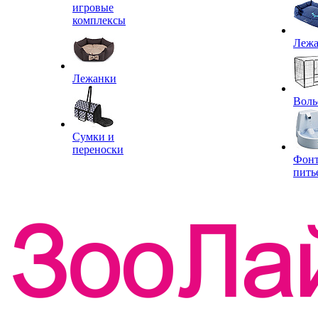
игровые
комплексы
Леж
Лежанки
Воль
Сумки и
переноски
Фон
пить