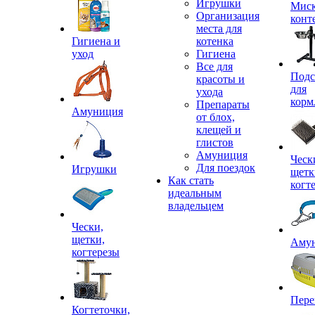
Игрушки
Миск
Организация
конт
места для
Гигиена и
котенка
уход
Гигиена
Все для
Подс
красоты и
для
ухода
корм
Препараты
Амуниция
от блох,
клещей и
глистов
Амуниция
Ческ
Для поездок
Игрушки
щетк
Как стать
когт
идеальным
владельцем
Чески,
щетки,
Аму
когтерезы
Пере
Когтеточки,