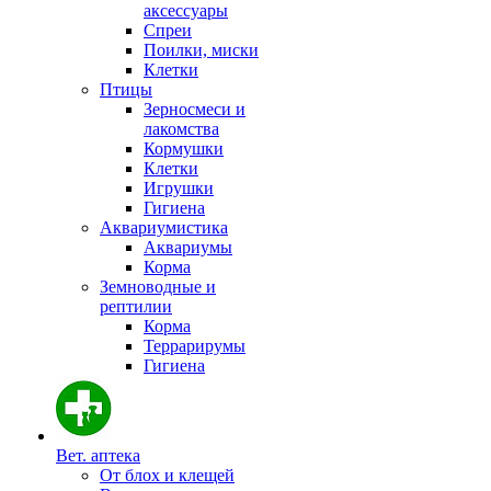
аксессуары
Спреи
Поилки, миски
Клетки
Птицы
Зерносмеси и
лакомства
Кормушки
Клетки
Игрушки
Гигиена
Аквариумистика
Аквариумы
Корма
Земноводные и
рептилии
Корма
Террарирумы
Гигиена
Вет. аптека
От блох и клещей