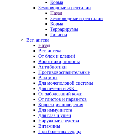
Корма
Земноводные и рептилии
Назад
Земноводные и рептилии
Корма
Террарирумы
Гигиена
Вет. аптека
Назад
Вет. аптека
От блох и клещей
Воротники, попоны
Антибиотики
Противовоспалительные
Вакцины
Для мочеполовой системы
Для печени и ЖКТ
От заболеваний кожи
От глистов и паразитов
Коррекция поведения
Для иммунитета
Для глаз и ушей
Наружные средства
Витамины
При болезнях сердца