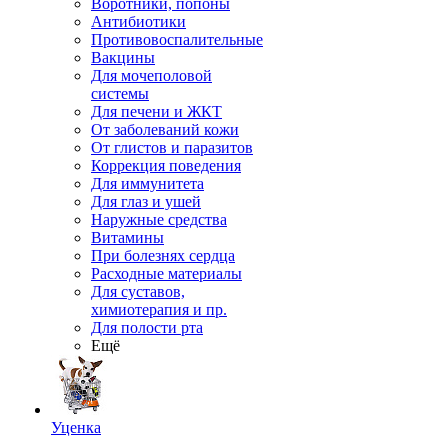
Воротники, попоны
Антибиотики
Противовоспалительные
Вакцины
Для мочеполовой
системы
Для печени и ЖКТ
От заболеваний кожи
От глистов и паразитов
Коррекция поведения
Для иммунитета
Для глаз и ушей
Наружные средства
Витамины
При болезнях сердца
Расходные материалы
Для суставов,
химиотерапия и пр.
Для полости рта
Ещё
Уценка