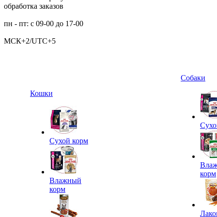
обработка заказов
пн - пт: с 09-00 до 17-00
МСК+2/UTC+5
Собаки
Кошки
Сухо
Сухой корм
Вла
корм
Влажный
корм
Лако