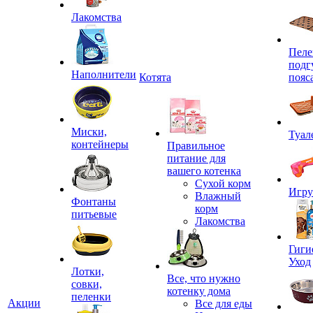
Лакомства
Пеле
подг
Наполнители
Котята
пояс
Миски,
Туал
контейнеры
Правильное
питание для
вашего котенка
Сухой корм
Игр
Влажный
Фонтаны
корм
питьевые
Лакомства
Гиги
Уход
Лотки,
Все, что нужно
совки,
котенку дома
пеленки
Акции
Все для еды