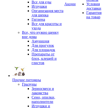
Все для еды
Акции
Условия
Игрушки
доставки
Организация места
Гарантия
для щенка
на товар
Гигиена
Все для красоты и
ухода
Все, что нужно щенку
вне дома
Амуниция
Для прогулок
Для площадок
Препараты от
блох, клещей и
глистов
Прочие питомцы
Грызуны
Зерносмеси и
лакомства
Сено, опилки,
наполнители
Игрушки и