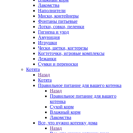
Лакомства
Наполнители
Миски, контейнеры
Фонтаны питьевые
Лотки, совки, пеленки
Гигиена и уход
Амуниция
Игрушки
Чески, щетки, когтерезы
Когтеточки, игровые комплексы
Лежанки
Сумки и переноски
Котята
Назад
Котята
Правильное питание для вашего котенка
Назад
Правильное питание для вашего
котенка
Сухой корм
Влажный корм
Лакомства
Все, что нужно котенку дома
Назад