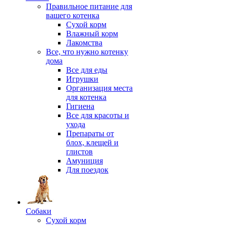
Правильное питание для
вашего котенка
Сухой корм
Влажный корм
Лакомства
Все, что нужно котенку
дома
Все для еды
Игрушки
Организация места
для котенка
Гигиена
Все для красоты и
ухода
Препараты от
блох, клещей и
глистов
Амуниция
Для поездок
Собаки
Сухой корм