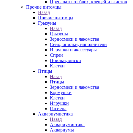
Препараты от блох, клещей и глистов
Прочие питомцы
Назад
Прочие питомцы
Грызуны
Назад
Грызуны
Зерносмеси и лакомства
Сено, опилки, наполнители
Игрушки и аксессуары
Спреи
Поилки, миски
Клетки
Птицы
Назад
Птицы
Зерносмеси и лакомства
Кормушки
Клетки
Игрушки
Гигиена
Аквариумистика
Назад
Аквариумистика
Аквариумы