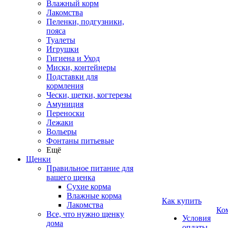
Влажный корм
Лакомства
Пеленки, подгузники,
пояса
Туалеты
Игрушки
Гигиена и Уход
Миски, контейнеры
Подставки для
кормления
Чески, щетки, когтерезы
Амуниция
Переноски
Лежаки
Вольеры
Фонтаны питьевые
Ещё
Щенки
Правильное питание для
вашего щенка
Сухие корма
Влажные корма
Как купить
Лакомства
Ко
Все, что нужно щенку
Условия
дома
оплаты