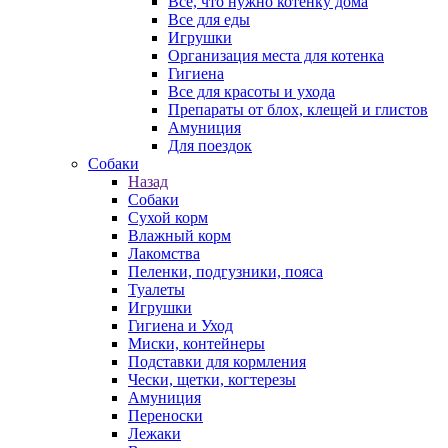
Все, что нужно котенку дома
Все для еды
Игрушки
Организация места для котенка
Гигиена
Все для красоты и ухода
Препараты от блох, клещей и глистов
Амуниция
Для поездок
Собаки
Назад
Собаки
Сухой корм
Влажный корм
Лакомства
Пеленки, подгузники, пояса
Туалеты
Игрушки
Гигиена и Уход
Миски, контейнеры
Подставки для кормления
Чески, щетки, когтерезы
Амуниция
Переноски
Лежаки