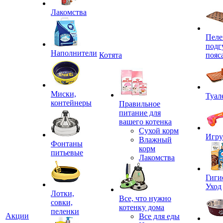
Лакомства
Пеле
подг
Наполнители
Котята
пояс
Миски,
Туал
контейнеры
Правильное
питание для
вашего котенка
Сухой корм
Игр
Влажный
Фонтаны
корм
питьевые
Лакомства
Гиги
Уход
Лотки,
Все, что нужно
совки,
котенку дома
пеленки
Акции
Все для еды