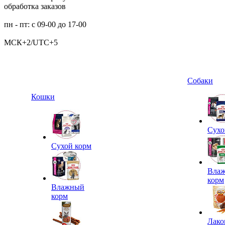
обработка заказов
пн - пт: с 09-00 до 17-00
МСК+2/UTC+5
Собаки
Кошки
Сухо
Сухой корм
Вла
корм
Влажный
корм
Лако