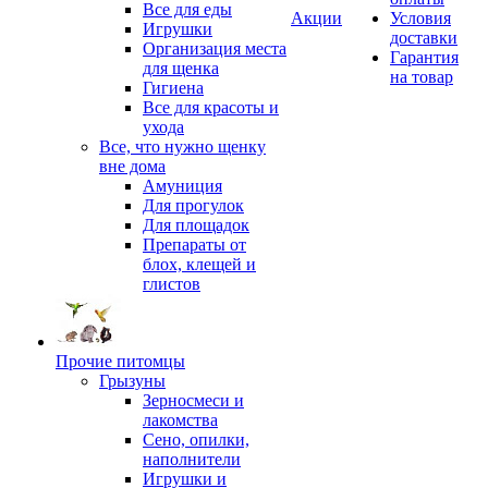
Все для еды
Акции
Условия
Игрушки
доставки
Организация места
Гарантия
для щенка
на товар
Гигиена
Все для красоты и
ухода
Все, что нужно щенку
вне дома
Амуниция
Для прогулок
Для площадок
Препараты от
блох, клещей и
глистов
Прочие питомцы
Грызуны
Зерносмеси и
лакомства
Сено, опилки,
наполнители
Игрушки и