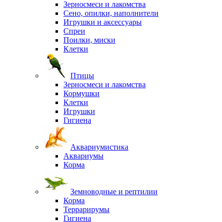
Зерносмеси и лакомства
Сено, опилки, наполнители
Игрушки и аксессуары
Спреи
Поилки, миски
Клетки
Птицы
Зерносмеси и лакомства
Кормушки
Клетки
Игрушки
Гигиена
Аквариумистика
Аквариумы
Корма
Земноводные и рептилии
Корма
Террарирумы
Гигиена