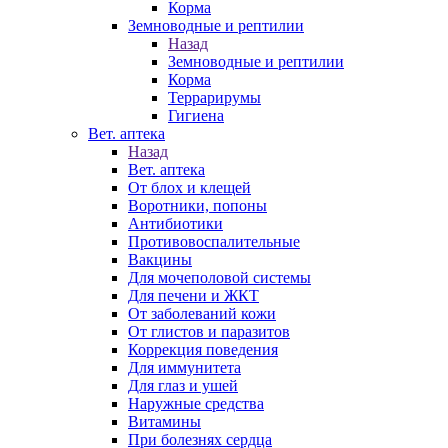
Корма
Земноводные и рептилии
Назад
Земноводные и рептилии
Корма
Террарирумы
Гигиена
Вет. аптека
Назад
Вет. аптека
От блох и клещей
Воротники, попоны
Антибиотики
Противовоспалительные
Вакцины
Для мочеполовой системы
Для печени и ЖКТ
От заболеваний кожи
От глистов и паразитов
Коррекция поведения
Для иммунитета
Для глаз и ушей
Наружные средства
Витамины
При болезнях сердца