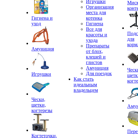
Игрушки
Миск
Организация
конт
места для
Гигиена и
котенка
уход
Гигиена
Все для
Подс
красоты и
для
ухода
корм
Препараты
Амуниция
от блох,
клещей и
глистов
Амуниция
Ческ
Для поездок
Игрушки
щетк
Как стать
когт
идеальным
владельцем
Чески,
щетки,
Аму
когтерезы
Пере
Когтеточки,