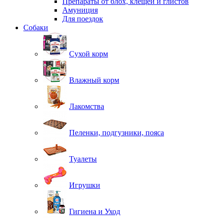
Препараты от блох, клещей и глистов
Амуниция
Для поездок
Собаки
Сухой корм
Влажный корм
Лакомства
Пеленки, подгузники, пояса
Туалеты
Игрушки
Гигиена и Уход