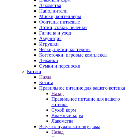
Лакомства
Наполнители
Миски, контейнеры
Фонтаны питьевые
Лотки, совки, пеленки
Гигиена и уход
Амуниция
Игрушки
Чески, щетки, когтерезы
Когтеточки, игровые комплексы
Лежанки
Сумки и переноски
Котята
Назад
Котята
Правильное питание для вашего котенка
Назад
Правильное питание для вашего
котенка
Сухой корм
Влажный корм
Лакомства
Все, что нужно котенку дома
Назад