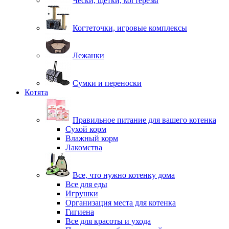
Чески, щетки, когтерезы
Когтеточки, игровые комплексы
Лежанки
Сумки и переноски
Котята
Правильное питание для вашего котенка
Сухой корм
Влажный корм
Лакомства
Все, что нужно котенку дома
Все для еды
Игрушки
Организация места для котенка
Гигиена
Все для красоты и ухода