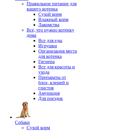
Правильное питание для
вашего котенка
Сухой корм
Влажный корм
Лакомства
Все, что нужно котенку
дома
Все для еды
Игрушки
Организация места
для котенка
Гигиена
Все для красоты и
ухода
Препараты от
блох, клещей и
глистов
Амуниция
Для поездок
Собаки
Сухой корм