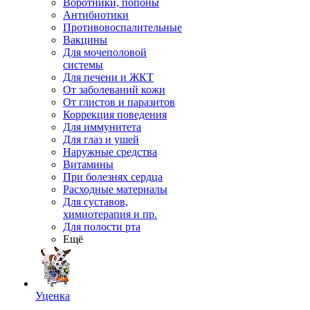
Воротники, попоны
Антибиотики
Противовоспалительные
Вакцины
Для мочеполовой
системы
Для печени и ЖКТ
От заболеваний кожи
От глистов и паразитов
Коррекция поведения
Для иммунитета
Для глаз и ушей
Наружные средства
Витамины
При болезнях сердца
Расходные материалы
Для суставов,
химиотерапия и пр.
Для полости рта
Ещё
Уценка