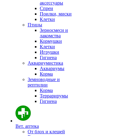
аксессуары
Спреи
Поилки, миски
Клетки
Птицы
Зерносмеси и
лакомства
Кормушки
Клетки
Игрушки
Гигиена
Аквариумистика
Аквариумы
Корма
Земноводные и
рептилии
Корма
Террарирумы
Гигиена
Вет. аптека
От блох и клещей