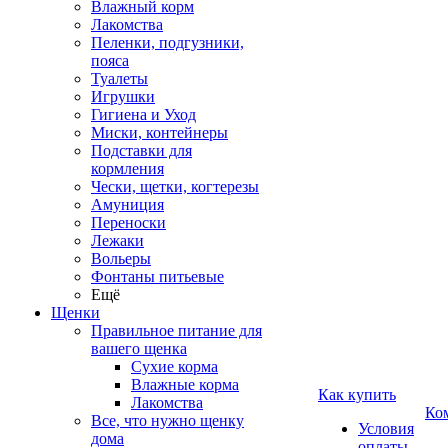
Влажный корм
Лакомства
Пеленки, подгузники,
пояса
Туалеты
Игрушки
Гигиена и Уход
Миски, контейнеры
Подставки для
кормления
Чески, щетки, когтерезы
Амуниция
Переноски
Лежаки
Вольеры
Фонтаны питьевые
Ещё
Щенки
Правильное питание для
вашего щенка
Сухие корма
Влажные корма
Как купить
Лакомства
Ко
Все, что нужно щенку
Условия
дома
оплаты