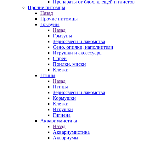
Препараты от блох, клещей и глистов
Прочие питомцы
Назад
Прочие питомцы
Грызуны
Назад
Грызуны
Зерносмеси и лакомства
Сено, опилки, наполнители
Игрушки и аксессуары
Спреи
Поилки, миски
Клетки
Птицы
Назад
Птицы
Зерносмеси и лакомства
Кормушки
Клетки
Игрушки
Гигиена
Аквариумистика
Назад
Аквариумистика
Аквариумы