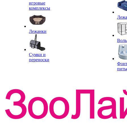
игровые
комплексы
Леж
Лежанки
Воль
Сумки и
переноски
Фон
пить