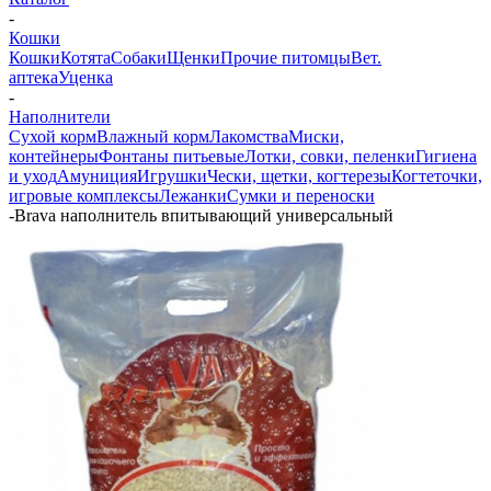
-
Кошки
Кошки
Котята
Собаки
Щенки
Прочие питомцы
Вет.
аптека
Уценка
-
Наполнители
Сухой корм
Влажный корм
Лакомства
Миски,
контейнеры
Фонтаны питьевые
Лотки, совки, пеленки
Гигиена
и уход
Амуниция
Игрушки
Чески, щетки, когтерезы
Когтеточки,
игровые комплексы
Лежанки
Сумки и переноски
-
Brava наполнитель впитывающий универсальный