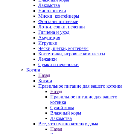
Лакомства
Наполнители
Миски, контейнеры
Фонтаны питьевые
Лотки, совки, пеленки
Гигиена и уход
Амуниция
Игрушки
Чески, щетки, когтерезы
Когтеточки, игровые комплексы
Лежанки
Сумки и переноски
Котята
Назад
Котята
Правильное питание для вашего котенка
Назад
Правильное питание для вашего
котенка
Сухой корм
Влажный корм
Лакомства
Все, что нужно котенку дома
Назад