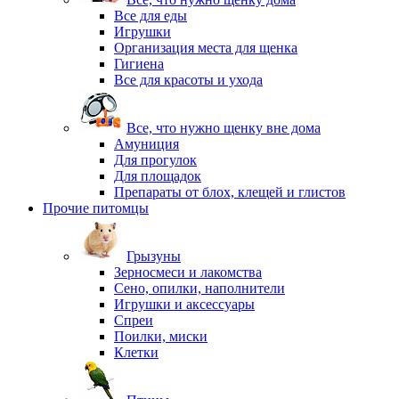
Все для еды
Игрушки
Организация места для щенка
Гигиена
Все для красоты и ухода
Все, что нужно щенку вне дома
Амуниция
Для прогулок
Для площадок
Препараты от блох, клещей и глистов
Прочие питомцы
Грызуны
Зерносмеси и лакомства
Сено, опилки, наполнители
Игрушки и аксессуары
Спреи
Поилки, миски
Клетки