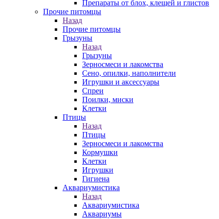
Препараты от блох, клещей и глистов
Прочие питомцы
Назад
Прочие питомцы
Грызуны
Назад
Грызуны
Зерносмеси и лакомства
Сено, опилки, наполнители
Игрушки и аксессуары
Спреи
Поилки, миски
Клетки
Птицы
Назад
Птицы
Зерносмеси и лакомства
Кормушки
Клетки
Игрушки
Гигиена
Аквариумистика
Назад
Аквариумистика
Аквариумы