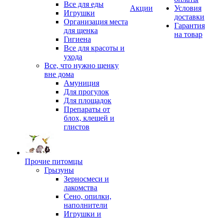
Все для еды
Акции
Условия
Игрушки
доставки
Организация места
Гарантия
для щенка
на товар
Гигиена
Все для красоты и
ухода
Все, что нужно щенку
вне дома
Амуниция
Для прогулок
Для площадок
Препараты от
блох, клещей и
глистов
Прочие питомцы
Грызуны
Зерносмеси и
лакомства
Сено, опилки,
наполнители
Игрушки и