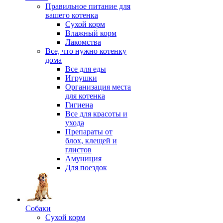
Правильное питание для
вашего котенка
Сухой корм
Влажный корм
Лакомства
Все, что нужно котенку
дома
Все для еды
Игрушки
Организация места
для котенка
Гигиена
Все для красоты и
ухода
Препараты от
блох, клещей и
глистов
Амуниция
Для поездок
Собаки
Сухой корм