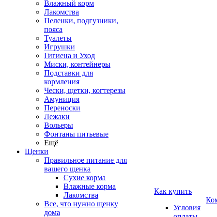
Влажный корм
Лакомства
Пеленки, подгузники,
пояса
Туалеты
Игрушки
Гигиена и Уход
Миски, контейнеры
Подставки для
кормления
Чески, щетки, когтерезы
Амуниция
Переноски
Лежаки
Вольеры
Фонтаны питьевые
Ещё
Щенки
Правильное питание для
вашего щенка
Сухие корма
Влажные корма
Как купить
Лакомства
Ко
Все, что нужно щенку
Условия
дома
оплаты