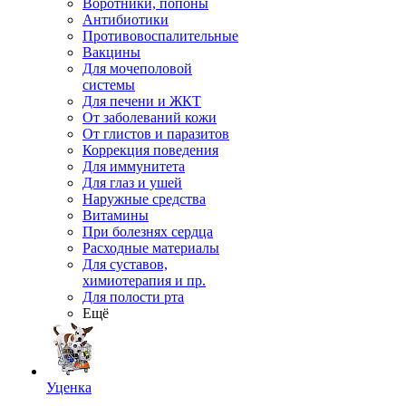
Воротники, попоны
Антибиотики
Противовоспалительные
Вакцины
Для мочеполовой
системы
Для печени и ЖКТ
От заболеваний кожи
От глистов и паразитов
Коррекция поведения
Для иммунитета
Для глаз и ушей
Наружные средства
Витамины
При болезнях сердца
Расходные материалы
Для суставов,
химиотерапия и пр.
Для полости рта
Ещё
Уценка