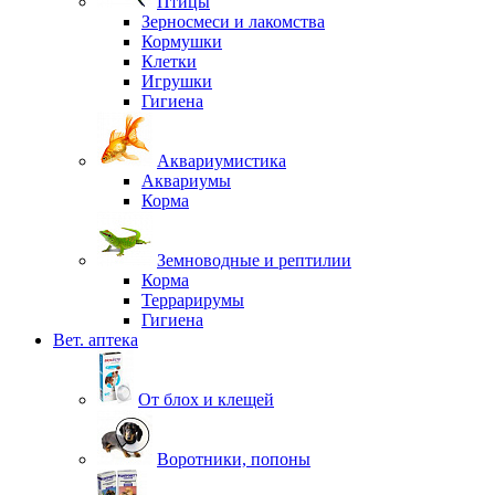
Птицы
Зерносмеси и лакомства
Кормушки
Клетки
Игрушки
Гигиена
Аквариумистика
Аквариумы
Корма
Земноводные и рептилии
Корма
Террарирумы
Гигиена
Вет. аптека
От блох и клещей
Воротники, попоны