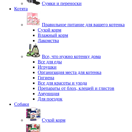
Сумки и переноски
Котята
Правильное питание для вашего котенка
Сухой корм
Влажный корм
Лакомства
Все, что нужно котенку дома
Все для еды
Игрушки
Организация места для котенка
Гигиена
Все для красоты и ухода
Препараты от блох, клещей и глистов
Амуниция
Для поездок
Собаки
Сухой корм