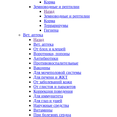
Корма
Земноводные и рептилии
Назад
Земноводные и рептилии
Корма
Террарирумы
Гигиена
Вет. аптека
Назад
Вет. аптека
От блох и клещей
Воротники, попоны
Антибиотики
Противовоспалительные
Вакцины
Для мочеполовой системы
Для печени и ЖКТ
От заболеваний кожи
От глистов и паразитов
Коррекция поведения
Для иммунитета
Для глаз и ушей
Наружные средства
Витамины
При болезнях сердца