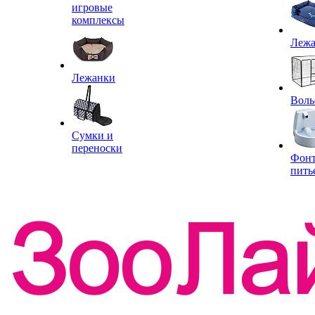
игровые
комплексы
Леж
Лежанки
Воль
Сумки и
переноски
Фон
пить