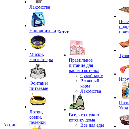
Лакомства
Пеле
подг
Наполнители
Котята
пояс
Миски,
Туал
контейнеры
Правильное
питание для
вашего котенка
Сухой корм
Игр
Влажный
Фонтаны
корм
питьевые
Лакомства
Гиги
Уход
Лотки,
Все, что нужно
совки,
котенку дома
пеленки
Акции
Все для еды