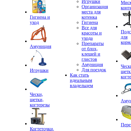
Игрушки
Миск
Организация
конт
места для
Гигиена и
котенка
уход
Гигиена
Все для
Подс
красоты и
для
ухода
корм
Препараты
Амуниция
от блох,
клещей и
глистов
Амуниция
Ческ
Для поездок
Игрушки
щетк
Как стать
когт
идеальным
владельцем
Чески,
щетки,
Аму
когтерезы
Пере
Когтеточки,