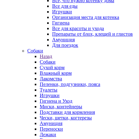
Все, что нужно котенку дома
Все для еды
Игрушки
Организация места для котенка
Гигиена
Все для красоты и ухода
Препараты от блох, клещей и глистов
Амуниция
Для поездок
Собаки
Назад
Собаки
Сухой корм
Влажный корм
Лакомства
Пеленки, подгузники, пояса
Туалеты
Игрушки
Гигиена и Уход
Миски, контейнеры
Подставки для кормления
Чески, щетки, когтерезы
Амуниция
Переноски
Лежаки