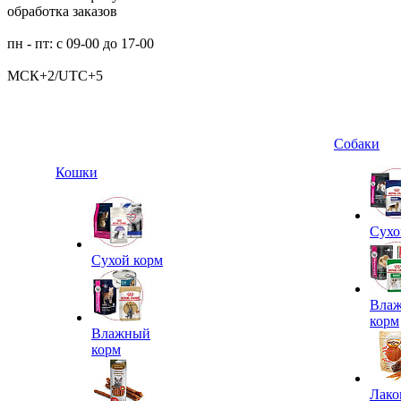
обработка заказов
пн - пт: с 09-00 до 17-00
МСК+2/UTC+5
Собаки
Кошки
Сухо
Сухой корм
Вла
корм
Влажный
корм
Лако