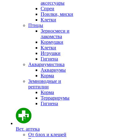
аксессуары
Спреи
Поилки, миски
Клетки
Птицы
Зерносмеси и
лакомства
Кормушки
Клетки
Игрушки
Гигиена
Аквариумистика
Аквариумы
Корма
Земноводные и
рептилии
Корма
Террарирумы
Гигиена
Вет. аптека
От блох и клещей