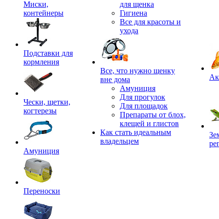
Миски,
для щенка
контейнеры
Гигиена
Все для красоты и
ухода
Подставки для
кормления
,
Все, что нужно щенку
Ак
вне дома
Амуниция
Для прогулок
Чески, щетки,
Для площадок
когтерезы
Препараты от блох,
клещей и глистов
Как стать идеальным
Зе
владельцем
ре
Амуниция
Переноски