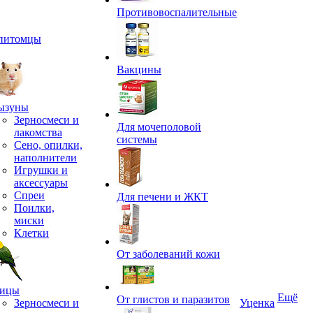
Противовоспалительные
питомцы
Вакцины
ызуны
Зерносмеси и
Для мочеполовой
лакомства
системы
Сено, опилки,
наполнители
Игрушки и
аксессуары
Спреи
Для печени и ЖКТ
Поилки,
миски
Клетки
От заболеваний кожи
ицы
Ещё
От глистов и паразитов
Зерносмеси и
Уценка