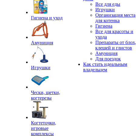
Все для еды
Игрушки
Организация места
Гигиена и уход
для котенка
Гигиена
Все для красоты и
ухода
Препараты от блох
Амуниция
клещей и глистов
Амуниция
Для поездок
Как стать идеальным
Игрушки
владельцем
Чески, щетки,
когтерезы
Когтеточки,
игровые
комплексы