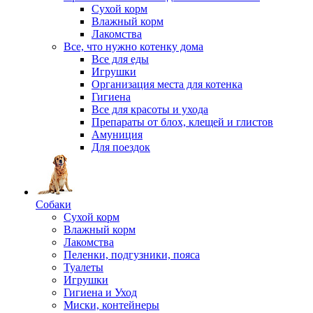
Сухой корм
Влажный корм
Лакомства
Все, что нужно котенку дома
Все для еды
Игрушки
Организация места для котенка
Гигиена
Все для красоты и ухода
Препараты от блох, клещей и глистов
Амуниция
Для поездок
Собаки
Сухой корм
Влажный корм
Лакомства
Пеленки, подгузники, пояса
Туалеты
Игрушки
Гигиена и Уход
Миски, контейнеры