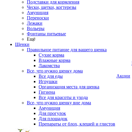
Подставки для кормления
Чески, щетки, когтерезы
Амуниция
Переноски
Лежаки
Вольеры
Фонтаны питьевые
Ещё
Щенки
Правильное питание для вашего щенка
Сухие корма
Влажные корма
Лакомства
Все, что нужно щенку дома
Акции
Все для еды
Игрушки
Организация места для щенка
Гигиена
Все для красоты и ухода
Все, что нужно щенку вне дома
Амуниция
Для прогулок
Для площадок
Препараты от блох, клещей и глистов