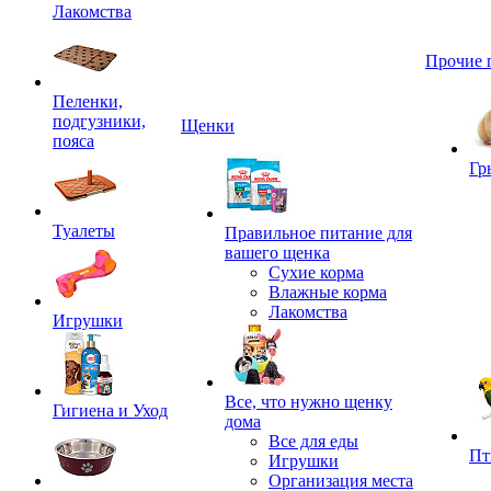
Лакомства
Прочие 
Пеленки,
подгузники,
Щенки
пояса
Гр
Туалеты
Правильное питание для
вашего щенка
Сухие корма
Влажные корма
Лакомства
Игрушки
Все, что нужно щенку
Гигиена и Уход
дома
Все для еды
Пт
Игрушки
Организация места