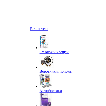
Вет. аптека
От блох и клещей
Воротники, попоны
Антибиотики