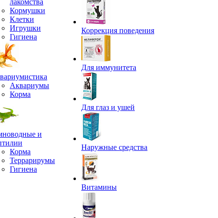
лакомства
Кормушки
Клетки
Игрушки
Коррекция поведения
Гигиена
Для иммунитета
вариумистика
Аквариумы
Корма
Для глаз и ушей
мноводные и
птилии
Наружные средства
Корма
Террарирумы
Гигиена
Витамины