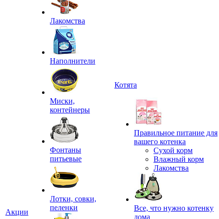
Лакомства
Наполнители
Котята
Миски,
контейнеры
Правильное питание для
вашего котенка
Фонтаны
Сухой корм
питьевые
Влажный корм
Лакомства
Лотки, совки,
пеленки
Все, что нужно котенку
Акции
дома