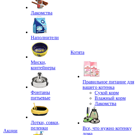
Лакомства
Наполнители
Котята
Миски,
контейнеры
Правильное питание для
вашего котенка
Фонтаны
Сухой корм
питьевые
Влажный корм
Лакомства
Лотки, совки,
пеленки
Все, что нужно котенку
Акции
дома