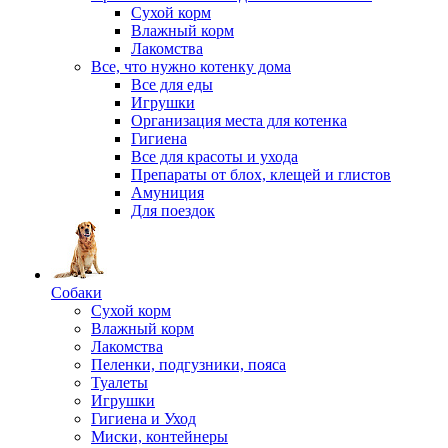
Сухой корм
Влажный корм
Лакомства
Все, что нужно котенку дома
Все для еды
Игрушки
Организация места для котенка
Гигиена
Все для красоты и ухода
Препараты от блох, клещей и глистов
Амуниция
Для поездок
Собаки
Сухой корм
Влажный корм
Лакомства
Пеленки, подгузники, пояса
Туалеты
Игрушки
Гигиена и Уход
Миски, контейнеры