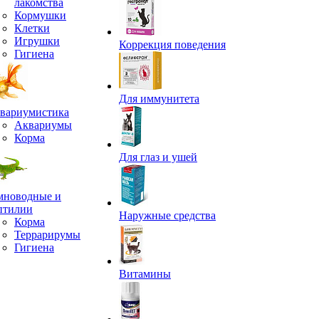
лакомства
Кормушки
Клетки
Игрушки
Коррекция поведения
Гигиена
Для иммунитета
вариумистика
Аквариумы
Корма
Для глаз и ушей
мноводные и
птилии
Наружные средства
Корма
Террарирумы
Гигиена
Витамины