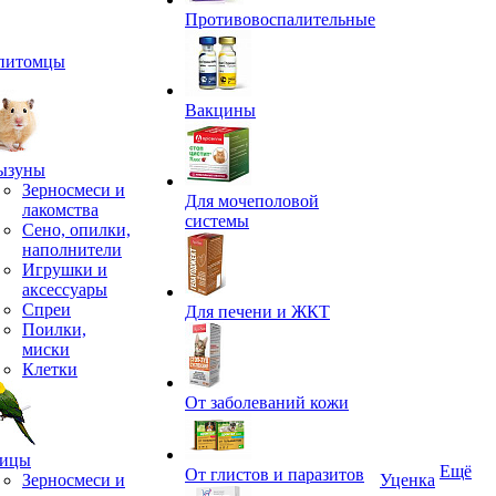
Противовоспалительные
питомцы
Вакцины
ызуны
Зерносмеси и
Для мочеполовой
лакомства
системы
Сено, опилки,
наполнители
Игрушки и
аксессуары
Спреи
Для печени и ЖКТ
Поилки,
миски
Клетки
От заболеваний кожи
ицы
Ещё
От глистов и паразитов
Зерносмеси и
Уценка