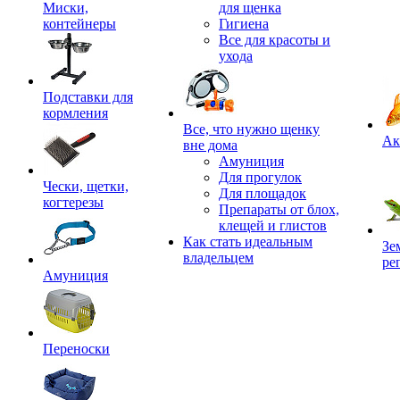
Миски,
для щенка
контейнеры
Гигиена
Все для красоты и
ухода
Подставки для
кормления
,
Все, что нужно щенку
Ак
вне дома
Амуниция
Для прогулок
Чески, щетки,
Для площадок
когтерезы
Препараты от блох,
клещей и глистов
Как стать идеальным
Зе
владельцем
ре
Амуниция
Переноски