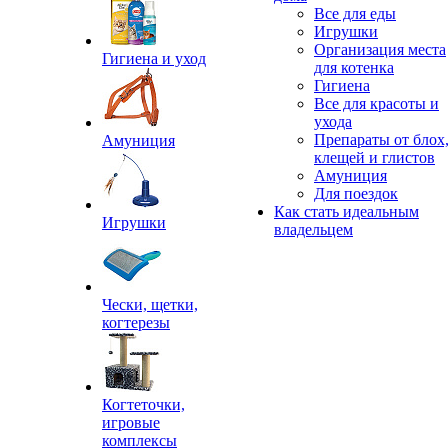
Все для еды
Игрушки
Организация места
Гигиена и уход
для котенка
Гигиена
Все для красоты и
ухода
Препараты от блох
Амуниция
клещей и глистов
Амуниция
Для поездок
Как стать идеальным
Игрушки
владельцем
Чески, щетки,
когтерезы
Когтеточки,
игровые
комплексы