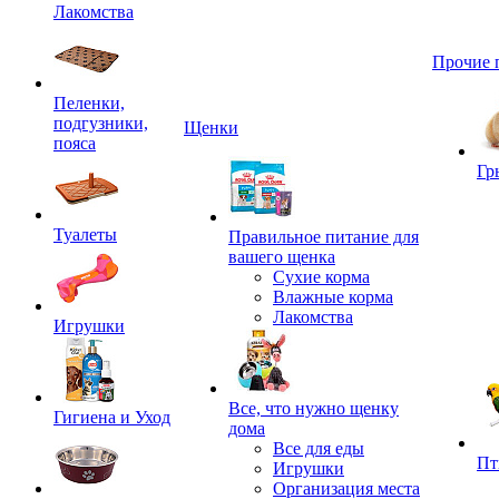
Лакомства
Прочие 
Пеленки,
подгузники,
Щенки
пояса
Гр
Туалеты
Правильное питание для
вашего щенка
Сухие корма
Влажные корма
Лакомства
Игрушки
Все, что нужно щенку
Гигиена и Уход
дома
Все для еды
Пт
Игрушки
Организация места