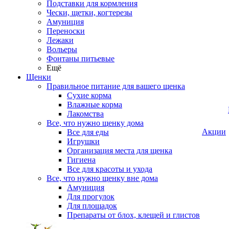
Подставки для кормления
Чески, щетки, когтерезы
Амуниция
Переноски
Лежаки
Вольеры
Фонтаны питьевые
Ещё
Щенки
Правильное питание для вашего щенка
Сухие корма
Влажные корма
Лакомства
Все, что нужно щенку дома
Акции
Все для еды
Игрушки
Организация места для щенка
Гигиена
Все для красоты и ухода
Все, что нужно щенку вне дома
Амуниция
Для прогулок
Для площадок
Препараты от блох, клещей и глистов