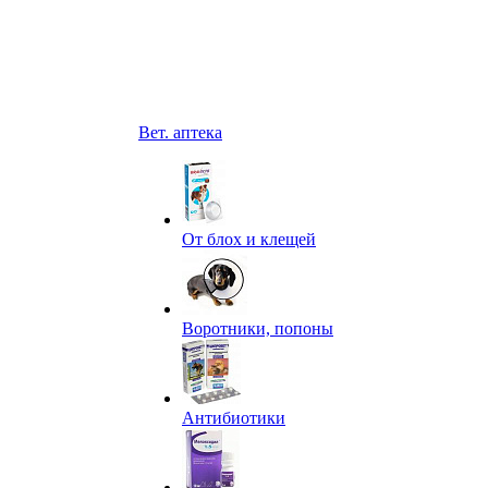
Вет. аптека
От блох и клещей
Воротники, попоны
Антибиотики