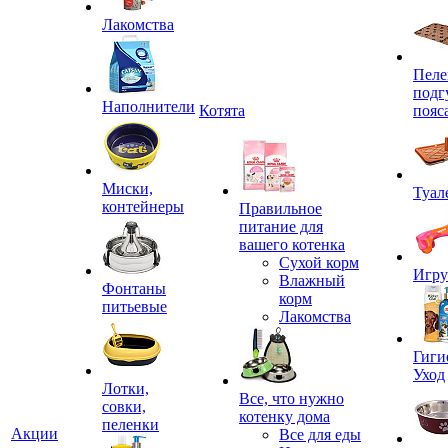
Лакомства
Пеле
подг
Наполнители
Котята
пояс
Миски,
Туал
контейнеры
Правильное
питание для
вашего котенка
Сухой корм
Игр
Влажный
Фонтаны
корм
питьевые
Лакомства
Гиги
Уход
Лотки,
Все, что нужно
совки,
котенку дома
пеленки
Акции
Все для еды