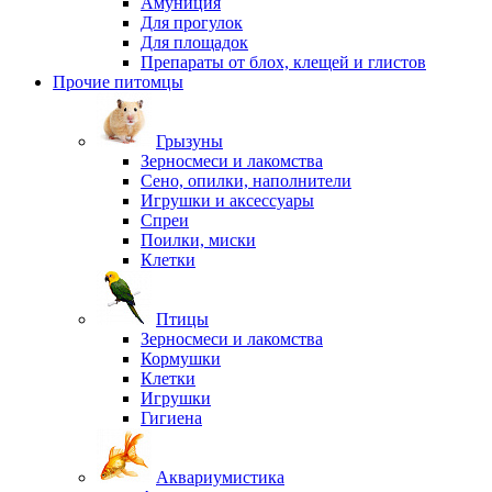
Амуниция
Для прогулок
Для площадок
Препараты от блох, клещей и глистов
Прочие питомцы
Грызуны
Зерносмеси и лакомства
Сено, опилки, наполнители
Игрушки и аксессуары
Спреи
Поилки, миски
Клетки
Птицы
Зерносмеси и лакомства
Кормушки
Клетки
Игрушки
Гигиена
Аквариумистика