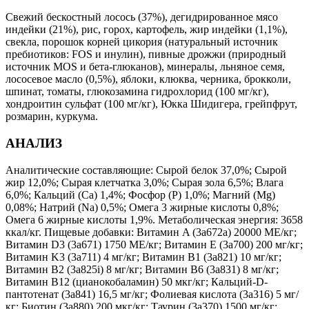
Свежий бескостный лосось (37%), дегидрированное мясо
индейки (21%), рис, горох, картофель, жир индейки (1,1%),
свекла, порошок корней цикория (натуральный источник
пребиотиков: FOS и инулин), пивные дрожжи (природный
источник MOS и бета-глюканов), минералы, льняное семя,
лососевое масло (0,5%), яблоки, клюква, черника, брокколи,
шпинат, томаты, глюкозамина гидрохлорид (100 мг/кг),
хондроитин сульфат (100 мг/кг), Юкка Шидигера, грейпфрут,
розмарин, куркума.
АНАЛИЗ
Аналитические составляющие: Сырой белок 37,0%; Сырой
жир 12,0%; Сырая клетчатка 3,0%; Сырая зола 6,5%; Влага
6,0%; Кальций (Са) 1,4%; Фосфор (P) 1,0%; Магний (Mg)
0,08%; Натрий (Na) 0,5%; Омега 3 жирные кислоты 0,8%;
Омега 6 жирные кислоты 1,9%. Метаболическая энергия: 3658
ккал/кг. Пищевые добавки: Витамин A (3a672a) 20000 МЕ/кг;
Витамин D3 (3a671) 1750 МЕ/кг; Витамин Е (3a700) 200 мг/кг;
Витамин K3 (3a711) 4 мг/кг; Витамин B1 (3a821) 10 мг/кг;
Витамин B2 (3a825i) 8 мг/кг; Витамин B6 (3a831) 8 мг/кг;
Витамин B12 (цианокобаламин) 50 мкг/кг; Кальций-D-
пантотенат (3a841) 16,5 мг/кг; Фолиевая кислота (3a316) 5 мг/
кг; Биотин (3a880) 200 мкг/кг; Таурин (3a370) 1500 мг/кг;