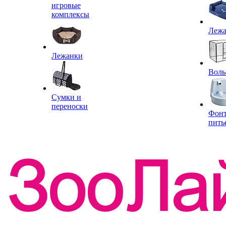
игровые
комплексы
Леж
Лежанки
Воль
Сумки и
переноски
Фон
пить