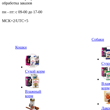
обработка заказов
пн - пт: с 09-00 до 17-00
МСК+2/UTC+5
Собаки
Кошки
Сухо
Сухой корм
Вла
корм
Влажный
корм
Лако