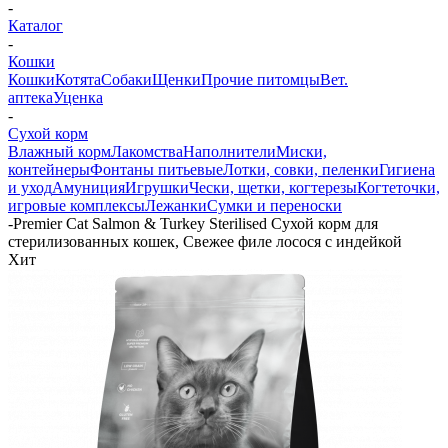
-
Каталог
-
Кошки
Кошки
Котята
Собаки
Щенки
Прочие питомцы
Вет.
аптека
Уценка
-
Сухой корм
Влажный корм
Лакомства
Наполнители
Миски,
контейнеры
Фонтаны питьевые
Лотки, совки, пеленки
Гигиена
и уход
Амуниция
Игрушки
Чески, щетки, когтерезы
Когтеточки,
игровые комплексы
Лежанки
Сумки и переноски
-
Premier Cat Salmon & Turkey Sterilised Сухой корм для
стерилизованных кошек, Свежее филе лосося с индейкой
Хит