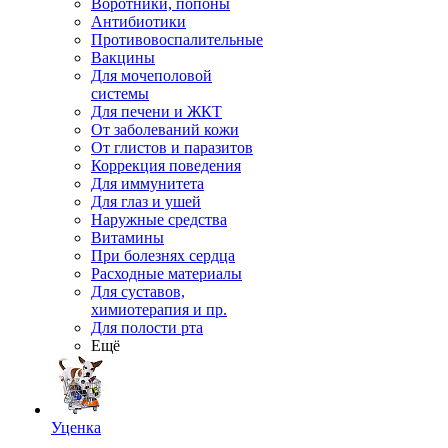
Воротники, попоны
Антибиотики
Противовоспалительные
Вакцины
Для мочеполовой
системы
Для печени и ЖКТ
От заболеваний кожи
От глистов и паразитов
Коррекция поведения
Для иммунитета
Для глаз и ушей
Наружные средства
Витамины
При болезнях сердца
Расходные материалы
Для суставов,
химиотерапия и пр.
Для полости рта
Ещё
Уценка