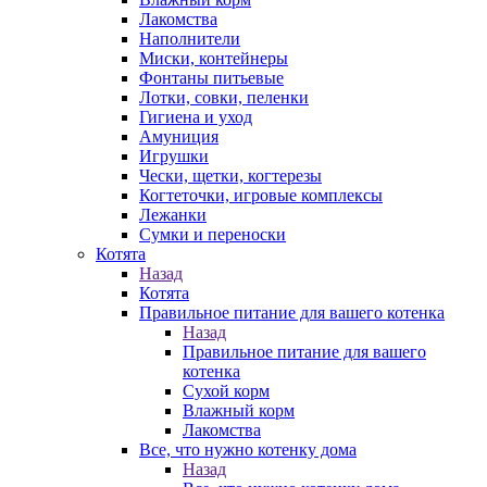
Лакомства
Наполнители
Миски, контейнеры
Фонтаны питьевые
Лотки, совки, пеленки
Гигиена и уход
Амуниция
Игрушки
Чески, щетки, когтерезы
Когтеточки, игровые комплексы
Лежанки
Сумки и переноски
Котята
Назад
Котята
Правильное питание для вашего котенка
Назад
Правильное питание для вашего
котенка
Сухой корм
Влажный корм
Лакомства
Все, что нужно котенку дома
Назад