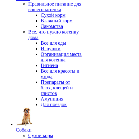
Правильное питание для
вашего котенка
Сухой корм
Влажный корм
Лакомства
Все, что нужно котенку
дома
Все для еды
Игрушки
Организация места
для котенка
Гигиена
Все для красоты и
ухода
Препараты от
блох, клещей и
глистов
Амуниция
Для поездок
Собаки
Сухой корм