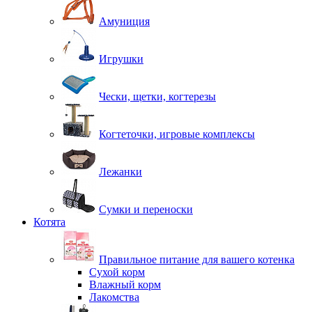
Амуниция
Игрушки
Чески, щетки, когтерезы
Когтеточки, игровые комплексы
Лежанки
Сумки и переноски
Котята
Правильное питание для вашего котенка
Сухой корм
Влажный корм
Лакомства