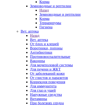
Корма
Земноводные и рептилии
Назад
Земноводные и рептилии
Корма
Террарирумы
Гигиена
Вет. аптека
Назад
Вет. аптека
От блох и клещей
Воротники, попоны
Антибиотики
Противовоспалительные
Вакцины
Для мочеполовой системы
Для печени и ЖКТ
От заболеваний кожи
От глистов и паразитов
Коррекция поведения
Для иммунитета
Для глаз и ушей
Наружные средства
Витамины
При болезнях сердца