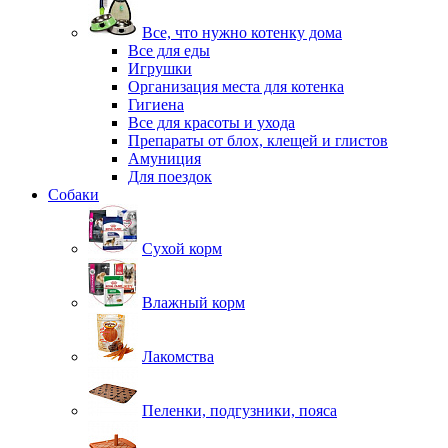
Все, что нужно котенку дома
Все для еды
Игрушки
Организация места для котенка
Гигиена
Все для красоты и ухода
Препараты от блох, клещей и глистов
Амуниция
Для поездок
Собаки
Сухой корм
Влажный корм
Лакомства
Пеленки, подгузники, пояса