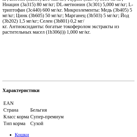
Ниацин (3a315) 80 мг/кг; DL-метионин (3c301) 5,000 мг/кг; L-
триптофан (3c440) 600 мг/кг. Микроэлементы: Медь (3b405) 5
мг/кг; Цинк (3b605) 50 мг/кг; Марганец (3b503) 5 мг/кг; Йод
(3b202) 1,5 мг/кг; Селен (3b801) 0,2 мг/
кг. Антиоксиданты: богатые токоферолом экстракты из
растительных масел (1b306(i)) 1,000 мг/кг.
Характеристики
EAN
Страна
Бельгия
Класс корма
Супер-премиум
Тип корма
Сухой
Кошки