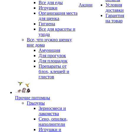
Все для еды
Акции
Условия
Игрушки
доставки
Организация места
Гарантия
для щенка
на товар
Гигиена
Все для красоты и
ухода
Все, что нужно щенку
вне дома
Амуниция
Для прогулок
Для площадок
Препараты от
блох, клещей и
глистов
Прочие питомцы
Грызуны
Зерносмеси и
лакомства
Сено, опилки,
наполнители
Игрушки и