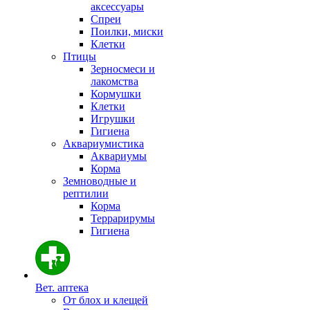
аксессуары
Спреи
Поилки, миски
Клетки
Птицы
Зерносмеси и
лакомства
Кормушки
Клетки
Игрушки
Гигиена
Аквариумистика
Аквариумы
Корма
Земноводные и
рептилии
Корма
Террарирумы
Гигиена
Вет. аптека
От блох и клещей