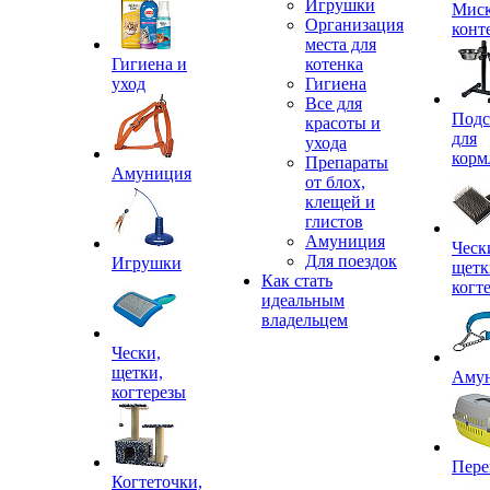
Игрушки
Миск
Организация
конт
места для
Гигиена и
котенка
уход
Гигиена
Все для
Подс
красоты и
для
ухода
корм
Препараты
Амуниция
от блох,
клещей и
глистов
Амуниция
Ческ
Для поездок
Игрушки
щетк
Как стать
когт
идеальным
владельцем
Чески,
щетки,
Аму
когтерезы
Пере
Когтеточки,