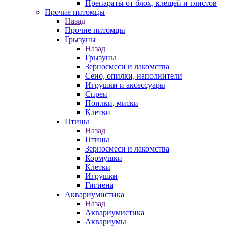
Препараты от блох, клещей и глистов
Прочие питомцы
Назад
Прочие питомцы
Грызуны
Назад
Грызуны
Зерносмеси и лакомства
Сено, опилки, наполнители
Игрушки и аксессуары
Спреи
Поилки, миски
Клетки
Птицы
Назад
Птицы
Зерносмеси и лакомства
Кормушки
Клетки
Игрушки
Гигиена
Аквариумистика
Назад
Аквариумистика
Аквариумы