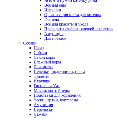
Все, что нужно котенку дома
Все для еды
Игрушки
Организация места для котенка
Гигиена
Все для красоты и ухода
Препараты от блох, клещей и глистов
Амуниция
Для поездок
Собаки
Назад
Собаки
Сухой корм
Влажный корм
Лакомства
Пеленки, подгузники, пояса
Туалеты
Игрушки
Гигиена и Уход
Миски, контейнеры
Подставки для кормления
Чески, щетки, когтерезы
Амуниция
Переноски
Лежаки