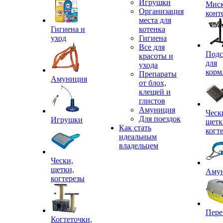
Игрушки
Миск
Организация
конт
места для
Гигиена и
котенка
уход
Гигиена
Все для
Подс
красоты и
для
ухода
корм
Препараты
Амуниция
от блох,
клещей и
глистов
Амуниция
Ческ
Для поездок
Игрушки
щетк
Как стать
когт
идеальным
владельцем
Чески,
щетки,
Аму
когтерезы
Пере
Когтеточки,