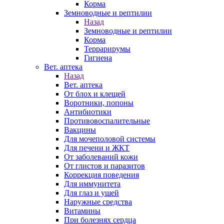
Корма
Земноводные и рептилии
Назад
Земноводные и рептилии
Корма
Террарирумы
Гигиена
Вет. аптека
Назад
Вет. аптека
От блох и клещей
Воротники, попоны
Антибиотики
Противовоспалительные
Вакцины
Для мочеполовой системы
Для печени и ЖКТ
От заболеваний кожи
От глистов и паразитов
Коррекция поведения
Для иммунитета
Для глаз и ушей
Наружные средства
Витамины
При болезнях сердца