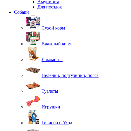
Амуниция
Для поездок
Собаки
Сухой корм
Влажный корм
Лакомства
Пеленки, подгузники, пояса
Туалеты
Игрушки
Гигиена и Уход