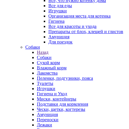
Все, что нужно котенку дома
Все для еды
Игрушки
Организация места для котенка
Гигиена
Все для красоты и ухода
Препараты от блох, клещей и глистов
Амуниция
Для поездок
Собаки
Назад
Собаки
Сухой корм
Влажный корм
Лакомства
Пеленки, подгузники, пояса
Туалеты
Игрушки
Гигиена и Уход
Миски, контейнеры
Подставки для кормления
Чески, щетки, когтерезы
Амуниция
Переноски
Лежаки