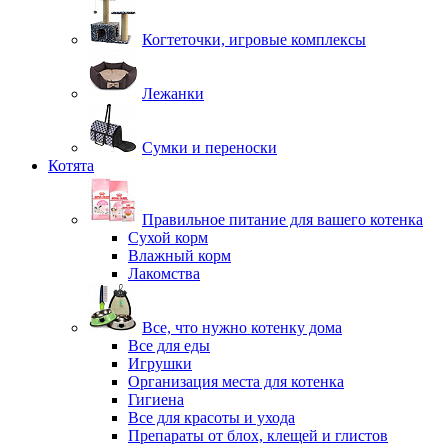
Когтеточки, игровые комплексы
Лежанки
Сумки и переноски
Котята
Правильное питание для вашего котенка
Сухой корм
Влажный корм
Лакомства
Все, что нужно котенку дома
Все для еды
Игрушки
Организация места для котенка
Гигиена
Все для красоты и ухода
Препараты от блох, клещей и глистов