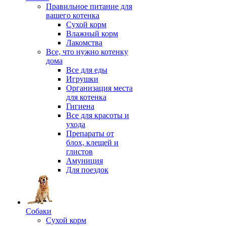
Правильное питание для
вашего котенка
Сухой корм
Влажный корм
Лакомства
Все, что нужно котенку
дома
Все для еды
Игрушки
Организация места
для котенка
Гигиена
Все для красоты и
ухода
Препараты от
блох, клещей и
глистов
Амуниция
Для поездок
Собаки
Сухой корм