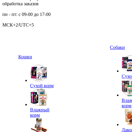
обработка заказов
пн - пт: с 09-00 до 17-00
МСК+2/UTC+5
Собаки
Кошки
Сухо
Сухой корм
Вла
корм
Влажный
корм
Лако