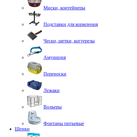
Миски, контейнеры
Подставки для кормления
Чески, щетки, когтерезы
Амуниция
Переноски
Лежаки
Вольеры
Фонтаны питьевые
Щенки