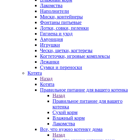
Лакомства
Наполнители
Миски, контейнеры
Фонтаны питьевые
Лотки, совки, пеленки
Гигиена и уход
Амуниция
Игрушки
Чески, щетки, когтерезы
Когтеточки, игровые комплексы
Лежанки
Сумки и переноски
Котята
Назад
Котята
Правильное питание для вашего котенка
Назад
Правильное питание для вашего
котенка
Сухой корм
Влажный корм
Лакомства
Все, что нужно котенку дома
Назад