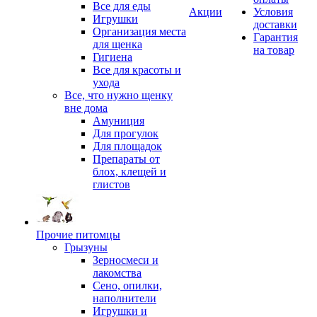
Все для еды
Акции
Условия
Игрушки
доставки
Организация места
Гарантия
для щенка
на товар
Гигиена
Все для красоты и
ухода
Все, что нужно щенку
вне дома
Амуниция
Для прогулок
Для площадок
Препараты от
блох, клещей и
глистов
Прочие питомцы
Грызуны
Зерносмеси и
лакомства
Сено, опилки,
наполнители
Игрушки и