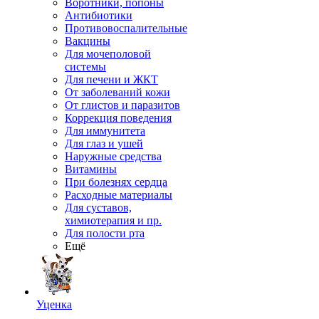
Воротники, попоны
Антибиотики
Противовоспалительные
Вакцины
Для мочеполовой
системы
Для печени и ЖКТ
От заболеваний кожи
От глистов и паразитов
Коррекция поведения
Для иммунитета
Для глаз и ушей
Наружные средства
Витамины
При болезнях сердца
Расходные материалы
Для суставов,
химиотерапия и пр.
Для полости рта
Ещё
Уценка