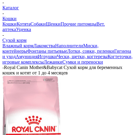
-
Каталог
-
Кошки
Кошки
Котята
Собаки
Щенки
Прочие питомцы
Вет.
аптека
Уценка
-
Сухой корм
Влажный корм
Лакомства
Наполнители
Миски,
контейнеры
Фонтаны питьевые
Лотки, совки, пеленки
Гигиена
и уход
Амуниция
Игрушки
Чески, щетки, когтерезы
Когтеточки,
игровые комплексы
Лежанки
Сумки и переноски
-
Royal Canin Mother&Babycat Сухой корм для беременных
кошек и котят от 1 до 4 месяцев