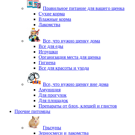
Правильное питание для вашего щенка
Сухие корма
Влажные корма
Лакомства
Все, что нужно щенку дома
Все для еды
Игрушки
Организация места для щенка
Гигиена
Все для красоты и ухода
Все, что нужно щенку вне дома
Амуниция
Для прогулок
Для площадок
Препараты от блох, клещей и глистов
Прочие питомцы
Грызуны
Зерносмеси и лакомства