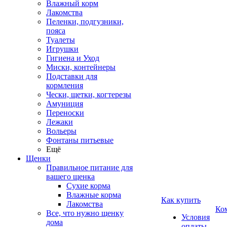
Влажный корм
Лакомства
Пеленки, подгузники,
пояса
Туалеты
Игрушки
Гигиена и Уход
Миски, контейнеры
Подставки для
кормления
Чески, щетки, когтерезы
Амуниция
Переноски
Лежаки
Вольеры
Фонтаны питьевые
Ещё
Щенки
Правильное питание для
вашего щенка
Сухие корма
Влажные корма
Как купить
Лакомства
Ко
Все, что нужно щенку
Условия
дома
оплаты