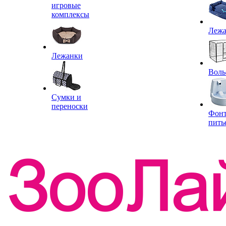
игровые
комплексы
Леж
Лежанки
Воль
Сумки и
переноски
Фон
пить