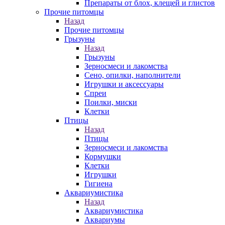
Препараты от блох, клещей и глистов
Прочие питомцы
Назад
Прочие питомцы
Грызуны
Назад
Грызуны
Зерносмеси и лакомства
Сено, опилки, наполнители
Игрушки и аксессуары
Спреи
Поилки, миски
Клетки
Птицы
Назад
Птицы
Зерносмеси и лакомства
Кормушки
Клетки
Игрушки
Гигиена
Аквариумистика
Назад
Аквариумистика
Аквариумы