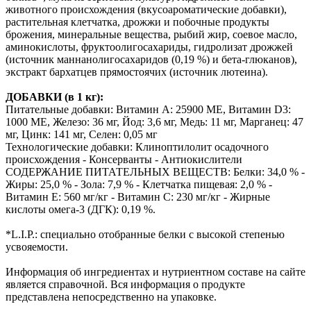
животного происхождения (вкусоароматические добавки),
растительная клетчатка, дрожжи и побочные продукты
брожения, минеральные вещества, рыбий жир, соевое масло,
аминокислоты, фруктоолигосахариды, гидролизат дрожжей
(источник маннанолигосахаридов (0,19 %) и бета-глюканов),
экстракт бархатцев прямостоячих (источник лютеина).
ДОБАВКИ (в 1 кг):
Питательные добавки: Витамин A: 25900 ME, Витамин D3:
1000 ME, Железо: 36 мг, Йод: 3,6 мг, Медь: 11 мг, Марганец: 47
мг, Цинк: 141 мг, Ceлeн: 0,05 мг
Технологические добавки: Клиноптилолит осадочного
происхождения - Консерванты - Антиокислители
СОДЕРЖАНИЕ ПИТАТЕЛЬНЫХ ВЕЩЕСТВ: Белки: 34,0 % -
Жиры: 25,0 % - Зола: 7,9 % - Клетчатка пищевая: 2,0 % -
Витамин E: 560 мг/кг - Витамин C: 230 мг/кг - Жирные
кислоты oмега-3 (ДГК): 0,19 %.
*L.I.P.: специально отобранные белки с высокой степенью
усвояемости.
Информация об ингредиентах и нутриентном составе на сайте
является справочной. Вся информация о продукте
представлена непосредственно на упаковке.