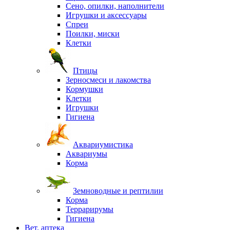
Сено, опилки, наполнители
Игрушки и аксессуары
Спреи
Поилки, миски
Клетки
Птицы
Зерносмеси и лакомства
Кормушки
Клетки
Игрушки
Гигиена
Аквариумистика
Аквариумы
Корма
Земноводные и рептилии
Корма
Террарирумы
Гигиена
Вет. аптека