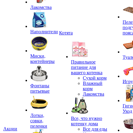
Лакомства
Пеле
подг
Наполнители
Котята
пояс
Миски,
Туал
контейнеры
Правильное
питание для
вашего котенка
Сухой корм
Игр
Влажный
Фонтаны
корм
питьевые
Лакомства
Гиги
Уход
Лотки,
Все, что нужно
совки,
котенку дома
пеленки
Акции
Все для еды