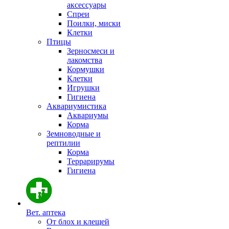
аксессуары
Спреи
Поилки, миски
Клетки
Птицы
Зерносмеси и
лакомства
Кормушки
Клетки
Игрушки
Гигиена
Аквариумистика
Аквариумы
Корма
Земноводные и
рептилии
Корма
Террарирумы
Гигиена
Вет. аптека
От блох и клещей