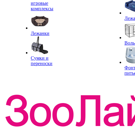
игровые
комплексы
Леж
Лежанки
Воль
Сумки и
переноски
Фон
пить