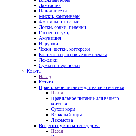
Лакомства
Наполнители
Миски, контейнеры
Фонтаны питьевые
Лотки, совки, пеленки
Гигиена и уход
Амуниция
Игрушки
Чески, щетки, когтерезы
Когтеточки, игровые комплексы
Лежанки
Сумки и переноски
Котята
Назад
Котята
Правильное питание для вашего котенка
Назад
Правильное питание для вашего
котенка
Сухой корм
Влажный корм
Лакомства
Все, что нужно котенку дома
Назад