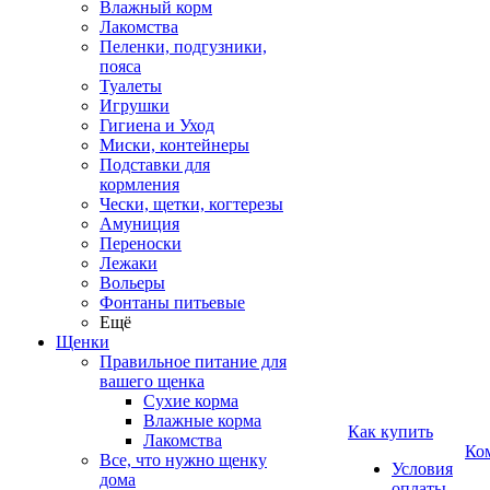
Влажный корм
Лакомства
Пеленки, подгузники,
пояса
Туалеты
Игрушки
Гигиена и Уход
Миски, контейнеры
Подставки для
кормления
Чески, щетки, когтерезы
Амуниция
Переноски
Лежаки
Вольеры
Фонтаны питьевые
Ещё
Щенки
Правильное питание для
вашего щенка
Сухие корма
Влажные корма
Как купить
Лакомства
Ко
Все, что нужно щенку
Условия
дома
оплаты