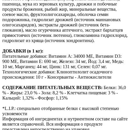
пшеница, мука из зерновых культур, дрожжи и побочные
продукты брожения, рыбий жир, минеральные вещества,
соевое масло, фруктоолигосахариды, оболочка семян
подорожника, гидролизат дрожжей (источник мaннановых
олигосахаридов), экстракты дрожжей (источник бета-
глюканов), масло огуречника аптечного, экстракт бархатцев
прямостоячих (источник лютеина), глюкозамина гидрохлорид,
гидролизат из хряща (источник хондроитина).
ДОБАВКИ (в 1 кг):
Питательные добавки: Витамин A: 34000 ME, Витамин D3:
900 ME, Витамин Е: 690 мг, Железо: 34 мг, Йод: 3,4 мг, Медь:
10 мг, Марганец: 44 мг, Цинк: 131 мг, Ceлeн: 0,07 мг.
Технологические добавки: Клиноптилолит осадочного
происхождения: 10 г - Консерванты - Антиокислители
СОДЕРЖАНИЕ ПИТАТЕЛЬНЫХ ВЕЩЕСТВ:
Белки: 36,0
% - Жиры: 23,0 % - Зола: 8,2 % - Клетчатка пищевая: 3 % -
Кальций: 1,32% - Фосфор: 1,15%
*L.I.P.: специально отобранные белки с высокой степенью
усвояемости
Информация об ингредиентах и нутриентном составе на сайте
является справочной. Вся информация о продукте
представлена непосредственно на упаковке.