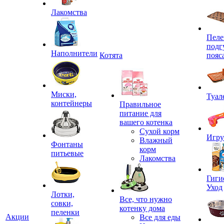
Лакомства
Пеле
подг
Наполнители
Котята
пояс
Миски,
Туал
контейнеры
Правильное
питание для
вашего котенка
Сухой корм
Игр
Влажный
Фонтаны
корм
питьевые
Лакомства
Гиги
Уход
Лотки,
Все, что нужно
совки,
котенку дома
пеленки
Акции
Все для еды