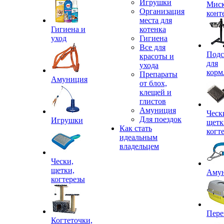
Игрушки
Миск
Организация
конт
места для
Гигиена и
котенка
уход
Гигиена
Все для
Подс
красоты и
для
ухода
корм
Препараты
Амуниция
от блох,
клещей и
глистов
Амуниция
Ческ
Для поездок
Игрушки
щетк
Как стать
когт
идеальным
владельцем
Чески,
щетки,
Аму
когтерезы
Пере
Когтеточки,