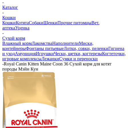
-
Каталог
-
Кошки
Кошки
Котята
Собаки
Щенки
Прочие питомцы
Вет.
аптека
Уценка
-
Сухой корм
Влажный корм
Лакомства
Наполнители
Миски,
контейнеры
Фонтаны питьевые
Лотки, совки, пеленки
Гигиена
и уход
Амуниция
Игрушки
Чески, щетки, когтерезы
Когтеточки,
игровые комплексы
Лежанки
Сумки и переноски
-
Royal Canin Kitten Maine Coon 36 Сухой корм для котят
породы Мэйн Кун