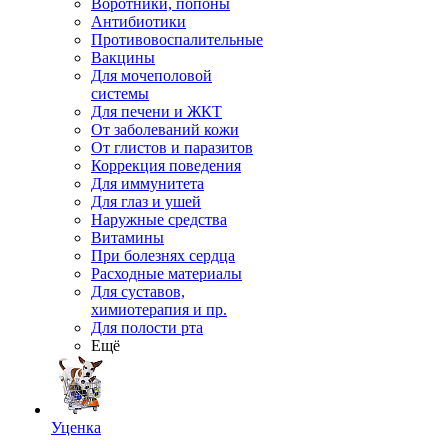
Воротники, попоны
Антибиотики
Противовоспалительные
Вакцины
Для мочеполовой
системы
Для печени и ЖКТ
От заболеваний кожи
От глистов и паразитов
Коррекция поведения
Для иммунитета
Для глаз и ушей
Наружные средства
Витамины
При болезнях сердца
Расходные материалы
Для суставов,
химиотерапия и пр.
Для полости рта
Ещё
Уценка