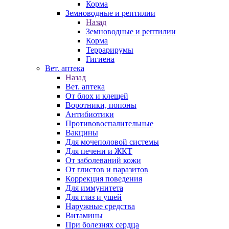
Корма
Земноводные и рептилии
Назад
Земноводные и рептилии
Корма
Террарирумы
Гигиена
Вет. аптека
Назад
Вет. аптека
От блох и клещей
Воротники, попоны
Антибиотики
Противовоспалительные
Вакцины
Для мочеполовой системы
Для печени и ЖКТ
От заболеваний кожи
От глистов и паразитов
Коррекция поведения
Для иммунитета
Для глаз и ушей
Наружные средства
Витамины
При болезнях сердца