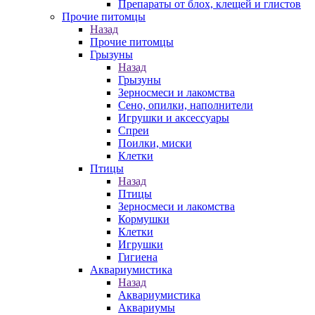
Препараты от блох, клещей и глистов
Прочие питомцы
Назад
Прочие питомцы
Грызуны
Назад
Грызуны
Зерносмеси и лакомства
Сено, опилки, наполнители
Игрушки и аксессуары
Спреи
Поилки, миски
Клетки
Птицы
Назад
Птицы
Зерносмеси и лакомства
Кормушки
Клетки
Игрушки
Гигиена
Аквариумистика
Назад
Аквариумистика
Аквариумы