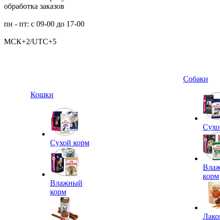
обработка заказов
пн - пт: с 09-00 до 17-00
МСК+2/UTC+5
Собаки
Кошки
Сухо
Сухой корм
Вла
корм
Влажный
корм
Лако