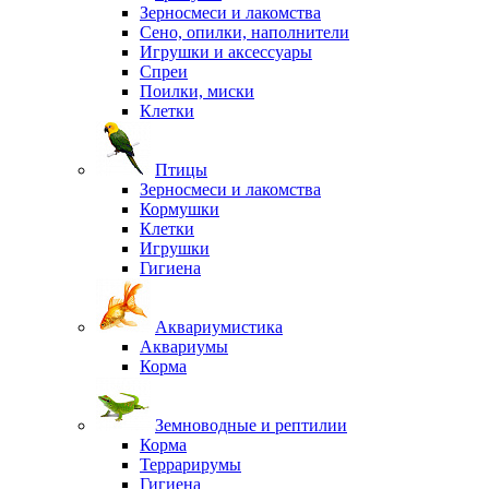
Зерносмеси и лакомства
Сено, опилки, наполнители
Игрушки и аксессуары
Спреи
Поилки, миски
Клетки
Птицы
Зерносмеси и лакомства
Кормушки
Клетки
Игрушки
Гигиена
Аквариумистика
Аквариумы
Корма
Земноводные и рептилии
Корма
Террарирумы
Гигиена