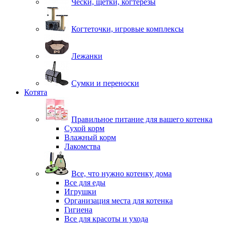
Чески, щетки, когтерезы
Когтеточки, игровые комплексы
Лежанки
Сумки и переноски
Котята
Правильное питание для вашего котенка
Сухой корм
Влажный корм
Лакомства
Все, что нужно котенку дома
Все для еды
Игрушки
Организация места для котенка
Гигиена
Все для красоты и ухода