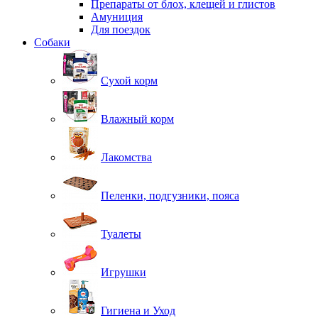
Препараты от блох, клещей и глистов
Амуниция
Для поездок
Собаки
Сухой корм
Влажный корм
Лакомства
Пеленки, подгузники, пояса
Туалеты
Игрушки
Гигиена и Уход