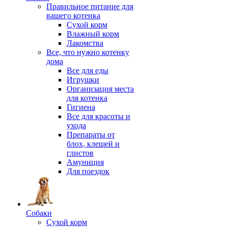
Правильное питание для
вашего котенка
Сухой корм
Влажный корм
Лакомства
Все, что нужно котенку
дома
Все для еды
Игрушки
Организация места
для котенка
Гигиена
Все для красоты и
ухода
Препараты от
блох, клещей и
глистов
Амуниция
Для поездок
Собаки
Сухой корм