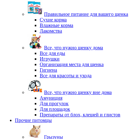
Правильное питание для вашего щенка
Сухие корма
Влажные корма
Лакомства
Все, что нужно щенку дома
Все для еды
Игрушки
Организация места для щенка
Гигиена
Все для красоты и ухода
Все, что нужно щенку вне дома
Амуниция
Для прогулок
Для площадок
Препараты от блох, клещей и глистов
Прочие питомцы
Грызуны