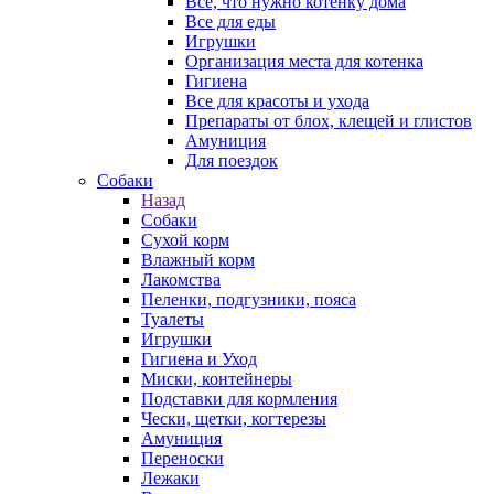
Все, что нужно котенку дома
Все для еды
Игрушки
Организация места для котенка
Гигиена
Все для красоты и ухода
Препараты от блох, клещей и глистов
Амуниция
Для поездок
Собаки
Назад
Собаки
Сухой корм
Влажный корм
Лакомства
Пеленки, подгузники, пояса
Туалеты
Игрушки
Гигиена и Уход
Миски, контейнеры
Подставки для кормления
Чески, щетки, когтерезы
Амуниция
Переноски
Лежаки