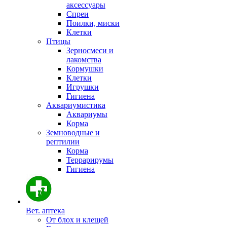
аксессуары
Спреи
Поилки, миски
Клетки
Птицы
Зерносмеси и
лакомства
Кормушки
Клетки
Игрушки
Гигиена
Аквариумистика
Аквариумы
Корма
Земноводные и
рептилии
Корма
Террарирумы
Гигиена
Вет. аптека
От блох и клещей