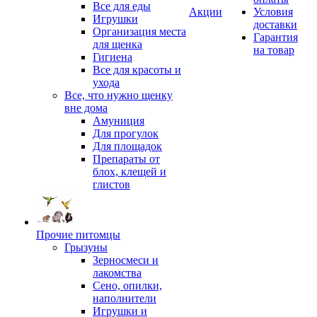
Все для еды
Акции
Условия
Игрушки
доставки
Организация места
Гарантия
для щенка
на товар
Гигиена
Все для красоты и
ухода
Все, что нужно щенку
вне дома
Амуниция
Для прогулок
Для площадок
Препараты от
блох, клещей и
глистов
Прочие питомцы
Грызуны
Зерносмеси и
лакомства
Сено, опилки,
наполнители
Игрушки и