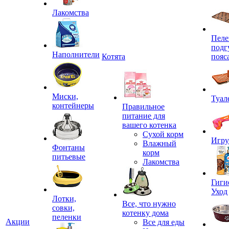
Лакомства
Пеле
подг
Наполнители
Котята
пояс
Миски,
Туал
контейнеры
Правильное
питание для
вашего котенка
Сухой корм
Игр
Влажный
Фонтаны
корм
питьевые
Лакомства
Гиги
Уход
Лотки,
Все, что нужно
совки,
котенку дома
пеленки
Акции
Все для еды