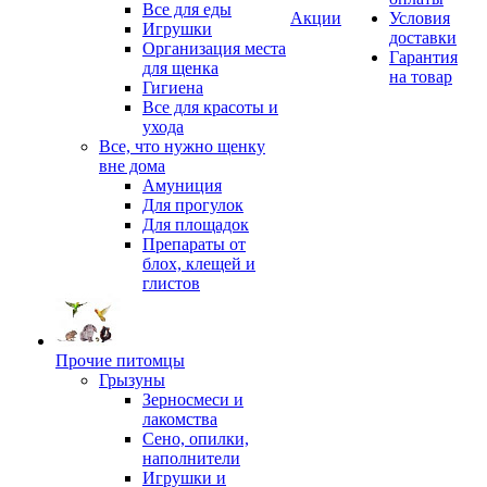
Все для еды
Акции
Условия
Игрушки
доставки
Организация места
Гарантия
для щенка
на товар
Гигиена
Все для красоты и
ухода
Все, что нужно щенку
вне дома
Амуниция
Для прогулок
Для площадок
Препараты от
блох, клещей и
глистов
Прочие питомцы
Грызуны
Зерносмеси и
лакомства
Сено, опилки,
наполнители
Игрушки и