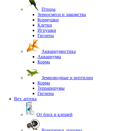
Птицы
Зерносмеси и лакомства
Кормушки
Клетки
Игрушки
Гигиена
Аквариумистика
Аквариумы
Корма
Земноводные и рептилии
Корма
Террарирумы
Гигиена
Вет. аптека
От блох и клещей
Воротники, попоны