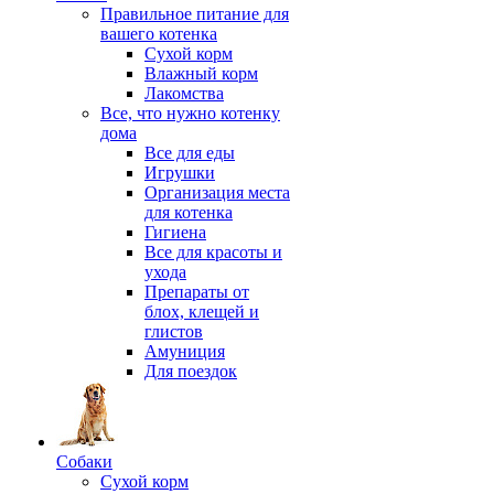
Правильное питание для
вашего котенка
Сухой корм
Влажный корм
Лакомства
Все, что нужно котенку
дома
Все для еды
Игрушки
Организация места
для котенка
Гигиена
Все для красоты и
ухода
Препараты от
блох, клещей и
глистов
Амуниция
Для поездок
Собаки
Сухой корм