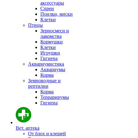
аксессуары
Спреи
Поилки, миски
Клетки
Птицы
Зерносмеси и
лакомства
Кормушки
Клетки
Игрушки
Гигиена
Аквариумистика
Аквариумы
Корма
Земноводные и
рептилии
Корма
Террарирумы
Гигиена
Вет. аптека
От блох и клещей