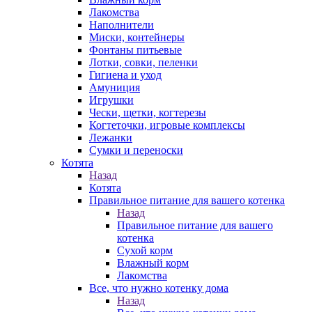
Лакомства
Наполнители
Миски, контейнеры
Фонтаны питьевые
Лотки, совки, пеленки
Гигиена и уход
Амуниция
Игрушки
Чески, щетки, когтерезы
Когтеточки, игровые комплексы
Лежанки
Сумки и переноски
Котята
Назад
Котята
Правильное питание для вашего котенка
Назад
Правильное питание для вашего
котенка
Сухой корм
Влажный корм
Лакомства
Все, что нужно котенку дома
Назад