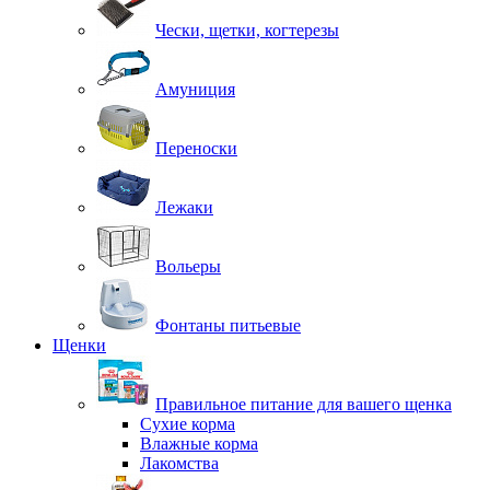
Чески, щетки, когтерезы
Амуниция
Переноски
Лежаки
Вольеры
Фонтаны питьевые
Щенки
Правильное питание для вашего щенка
Сухие корма
Влажные корма
Лакомства