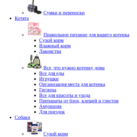
Сумки и переноски
Котята
Правильное питание для вашего котенка
Сухой корм
Влажный корм
Лакомства
Все, что нужно котенку дома
Все для еды
Игрушки
Организация места для котенка
Гигиена
Все для красоты и ухода
Препараты от блох, клещей и глистов
Амуниция
Для поездок
Собаки
Сухой корм