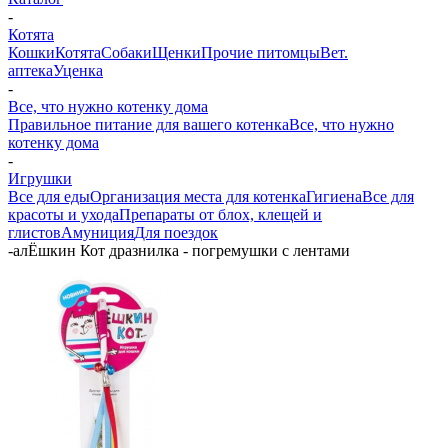
-
Котята
Кошки
Котята
Собаки
Щенки
Прочие питомцы
Вет.
аптека
Уценка
-
Все, что нужно котенку дома
Правильное питание для вашего котенка
Все, что нужно
котенку дома
-
Игрушки
Все для еды
Организация места для котенка
Гигиена
Все для
красоты и ухода
Препараты от блох, клещей и
глистов
Амуниция
Для поездок
-
алЁшкин Кот дразнилка - погремушки с лентами