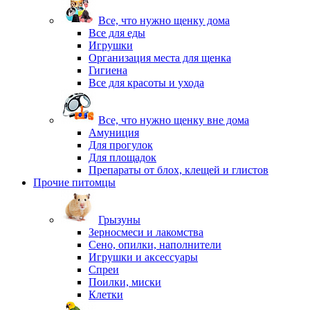
Все, что нужно щенку дома
Все для еды
Игрушки
Организация места для щенка
Гигиена
Все для красоты и ухода
Все, что нужно щенку вне дома
Амуниция
Для прогулок
Для площадок
Препараты от блох, клещей и глистов
Прочие питомцы
Грызуны
Зерносмеси и лакомства
Сено, опилки, наполнители
Игрушки и аксессуары
Спреи
Поилки, миски
Клетки