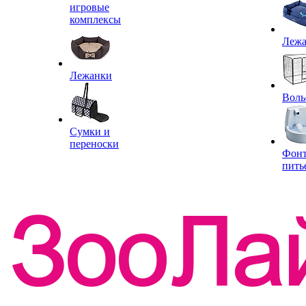
игровые
комплексы
Леж
Лежанки
Воль
Сумки и
переноски
Фон
пить