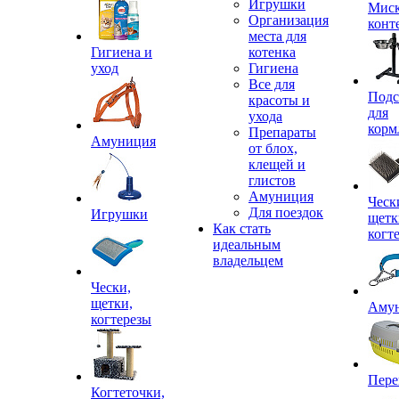
Игрушки
Миск
Организация
конт
места для
Гигиена и
котенка
уход
Гигиена
Все для
Подс
красоты и
для
ухода
корм
Препараты
Амуниция
от блох,
клещей и
глистов
Амуниция
Ческ
Для поездок
Игрушки
щетк
Как стать
когт
идеальным
владельцем
Чески,
щетки,
Аму
когтерезы
Пере
Когтеточки,