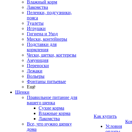
Влажный корм
Лакомства
Пеленки, подгузники,
пояса
Туалеты
Игрушки
Гигиена и Уход
Миски, контейнеры
Подставки для
кормления
Чески, щетки, когтерезы
Амуниция
Переноски
Лежаки
Вольеры
Фонтаны питьевые
Ещё
Щенки
Правильное питание для
вашего щенка
Сухие корма
Влажные корма
Как купить
Лакомства
Ко
Все, что нужно щенку
Условия
дома
оплаты