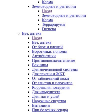
Корма
Земноводные и рептилии
Назад
Земноводные и рептилии
Корма
Террарирумы
Гигиена
Вет. аптека
Назад
Вет. аптека
От блох и клещей
Воротники, попоны
Антибиотики
Противовоспалительные
Вакцины
Для мочеполовой системы
Для печени и ЖКТ
От заболеваний кожи
От глистов и паразитов
Коррекция поведения
Для иммунитета
Для глаз и ушей
Наружные средства
Витамины
При болезнях сердца