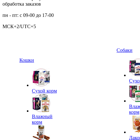
обработка заказов
пн - пт: с 09-00 до 17-00
МСК+2/UTC+5
Собаки
Кошки
Сухо
Сухой корм
Вла
корм
Влажный
корм
Лако