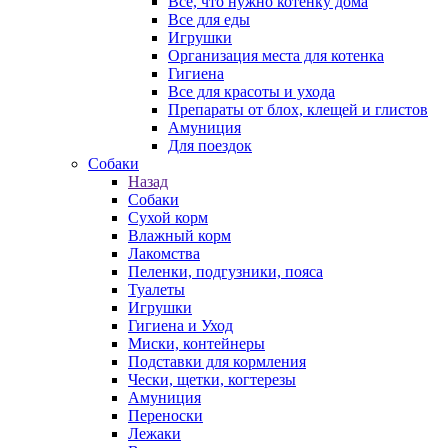
Все, что нужно котенку дома
Все для еды
Игрушки
Организация места для котенка
Гигиена
Все для красоты и ухода
Препараты от блох, клещей и глистов
Амуниция
Для поездок
Собаки
Назад
Собаки
Сухой корм
Влажный корм
Лакомства
Пеленки, подгузники, пояса
Туалеты
Игрушки
Гигиена и Уход
Миски, контейнеры
Подставки для кормления
Чески, щетки, когтерезы
Амуниция
Переноски
Лежаки