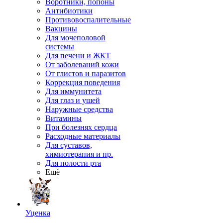
Воротники, попоны
Антибиотики
Противовоспалительные
Вакцины
Для мочеполовой
системы
Для печени и ЖКТ
От заболеваний кожи
От глистов и паразитов
Коррекция поведения
Для иммунитета
Для глаз и ушей
Наружные средства
Витамины
При болезнях сердца
Расходные материалы
Для суставов,
химиотерапия и пр.
Для полости рта
Ещё
Уценка