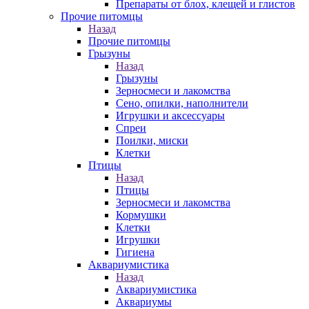
Препараты от блох, клещей и глистов
Прочие питомцы
Назад
Прочие питомцы
Грызуны
Назад
Грызуны
Зерносмеси и лакомства
Сено, опилки, наполнители
Игрушки и аксессуары
Спреи
Поилки, миски
Клетки
Птицы
Назад
Птицы
Зерносмеси и лакомства
Кормушки
Клетки
Игрушки
Гигиена
Аквариумистика
Назад
Аквариумистика
Аквариумы