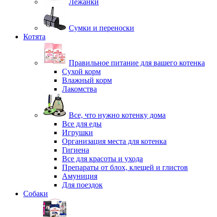
Лежанки
Сумки и переноски
Котята
Правильное питание для вашего котенка
Сухой корм
Влажный корм
Лакомства
Все, что нужно котенку дома
Все для еды
Игрушки
Организация места для котенка
Гигиена
Все для красоты и ухода
Препараты от блох, клещей и глистов
Амуниция
Для поездок
Собаки