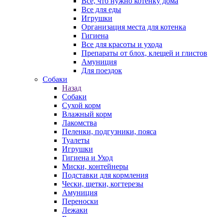
Все, что нужно котенку дома
Все для еды
Игрушки
Организация места для котенка
Гигиена
Все для красоты и ухода
Препараты от блох, клещей и глистов
Амуниция
Для поездок
Собаки
Назад
Собаки
Сухой корм
Влажный корм
Лакомства
Пеленки, подгузники, пояса
Туалеты
Игрушки
Гигиена и Уход
Миски, контейнеры
Подставки для кормления
Чески, щетки, когтерезы
Амуниция
Переноски
Лежаки