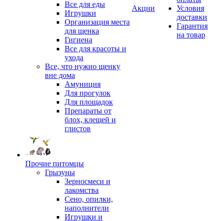
Все для еды
Акции
Условия
Игрушки
доставки
Организация места
Гарантия
для щенка
на товар
Гигиена
Все для красоты и
ухода
Все, что нужно щенку
вне дома
Амуниция
Для прогулок
Для площадок
Препараты от
блох, клещей и
глистов
Прочие питомцы
Грызуны
Зерносмеси и
лакомства
Сено, опилки,
наполнители
Игрушки и