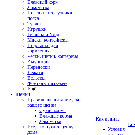
Влажный корм
Лакомства
Пеленки, подгузники,
пояса
Туалеты
Игрушки
Гигиена и Уход
Миски, контейнеры
Подставки для
кормления
Чески, щетки, когтерезы
Амуниция
Переноски
Лежаки
Вольеры
Фонтаны питьевые
Ещё
Щенки
Правильное питание для
вашего щенка
Сухие корма
Влажные корма
Как купить
Лакомства
Ко
Все, что нужно щенку
Условия
дома
оплаты