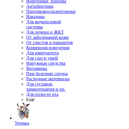
Воротники, попоны
Антибиотики
Противовоспалительные
Вакцины
Для мочеполовой
системы
Для печени и ЖКТ
От заболеваний кожи
От глистов и паразитов
Коррекция поведения
Для иммунитета
Для глаз и ушей
Наружные средства
Витамины
При болезнях сердца
Расходные материалы
Для суставов,
химиотерапия и пр.
Для полости рта
Ещё
Уценка