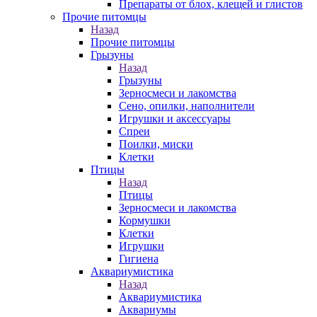
Препараты от блох, клещей и глистов
Прочие питомцы
Назад
Прочие питомцы
Грызуны
Назад
Грызуны
Зерносмеси и лакомства
Сено, опилки, наполнители
Игрушки и аксессуары
Спреи
Поилки, миски
Клетки
Птицы
Назад
Птицы
Зерносмеси и лакомства
Кормушки
Клетки
Игрушки
Гигиена
Аквариумистика
Назад
Аквариумистика
Аквариумы