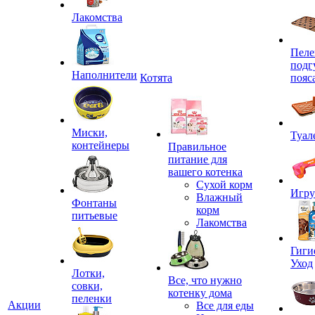
Лакомства
Пеле
подг
Наполнители
Котята
пояс
Миски,
Туал
контейнеры
Правильное
питание для
вашего котенка
Сухой корм
Игр
Влажный
Фонтаны
корм
питьевые
Лакомства
Гиги
Уход
Лотки,
Все, что нужно
совки,
котенку дома
пеленки
Акции
Все для еды