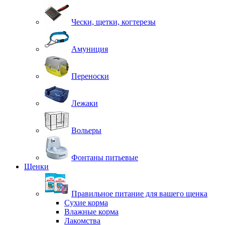
Чески, щетки, когтерезы
Амуниция
Переноски
Лежаки
Вольеры
Фонтаны питьевые
Щенки
Правильное питание для вашего щенка
Сухие корма
Влажные корма
Лакомства