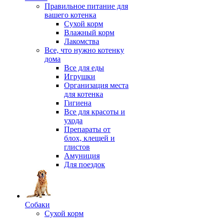
Правильное питание для
вашего котенка
Сухой корм
Влажный корм
Лакомства
Все, что нужно котенку
дома
Все для еды
Игрушки
Организация места
для котенка
Гигиена
Все для красоты и
ухода
Препараты от
блох, клещей и
глистов
Амуниция
Для поездок
Собаки
Сухой корм