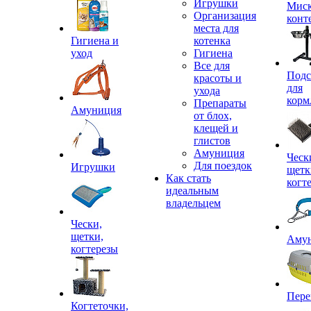
Игрушки
Миск
Организация
конт
места для
Гигиена и
котенка
уход
Гигиена
Все для
Подс
красоты и
для
ухода
корм
Препараты
Амуниция
от блох,
клещей и
глистов
Амуниция
Ческ
Для поездок
Игрушки
щетк
Как стать
когт
идеальным
владельцем
Чески,
щетки,
Аму
когтерезы
Пере
Когтеточки,