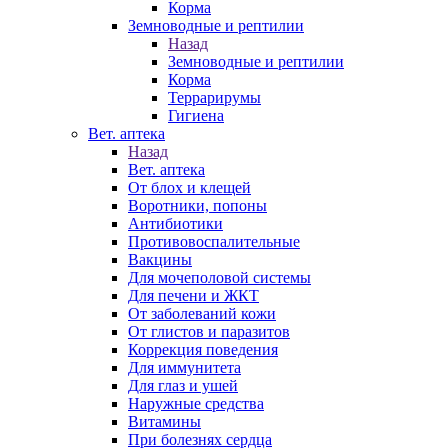
Корма
Земноводные и рептилии
Назад
Земноводные и рептилии
Корма
Террарирумы
Гигиена
Вет. аптека
Назад
Вет. аптека
От блох и клещей
Воротники, попоны
Антибиотики
Противовоспалительные
Вакцины
Для мочеполовой системы
Для печени и ЖКТ
От заболеваний кожи
От глистов и паразитов
Коррекция поведения
Для иммунитета
Для глаз и ушей
Наружные средства
Витамины
При болезнях сердца