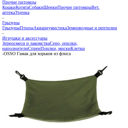
Прочие питомцы
Кошки
Котята
Собаки
Щенки
Прочие питомцы
Вет.
аптека
Уценка
-
Грызуны
Грызуны
Птицы
Аквариумистика
Земноводные и рептилии
-
Игрушки и аксессуары
Зерносмеси и лакомства
Сено, опилки,
наполнители
Спреи
Поилки, миски
Клетки
-
OSSO Гамак для хорьков из флиса