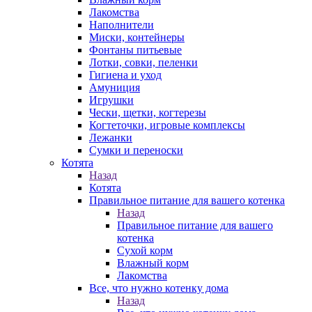
Лакомства
Наполнители
Миски, контейнеры
Фонтаны питьевые
Лотки, совки, пеленки
Гигиена и уход
Амуниция
Игрушки
Чески, щетки, когтерезы
Когтеточки, игровые комплексы
Лежанки
Сумки и переноски
Котята
Назад
Котята
Правильное питание для вашего котенка
Назад
Правильное питание для вашего
котенка
Сухой корм
Влажный корм
Лакомства
Все, что нужно котенку дома
Назад