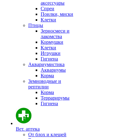
аксессуары
Спреи
Поилки, миски
Клетки
Птицы
Зерносмеси и
лакомства
Кормушки
Клетки
Игрушки
Гигиена
Аквариумистика
Аквариумы
Корма
Земноводные и
рептилии
Корма
Террарирумы
Гигиена
Вет. аптека
От блох и клещей