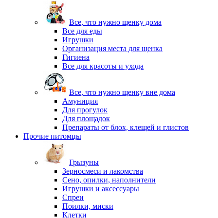
Все, что нужно щенку дома
Все для еды
Игрушки
Организация места для щенка
Гигиена
Все для красоты и ухода
Все, что нужно щенку вне дома
Амуниция
Для прогулок
Для площадок
Препараты от блох, клещей и глистов
Прочие питомцы
Грызуны
Зерносмеси и лакомства
Сено, опилки, наполнители
Игрушки и аксессуары
Спреи
Поилки, миски
Клетки