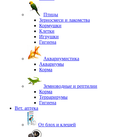
Птицы
Зерносмеси и лакомства
Кормушки
Клетки
Игрушки
Гигиена
Аквариумистика
Аквариумы
Корма
Земноводные и рептилии
Корма
Террарирумы
Гигиена
Вет. аптека
От блох и клещей