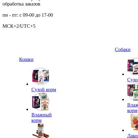
обработка заказов
пн - пт: с 09-00 до 17-00
МСК+2/UTC+5
Собаки
Кошки
Сухо
Сухой корм
Вла
корм
Влажный
корм
Лако