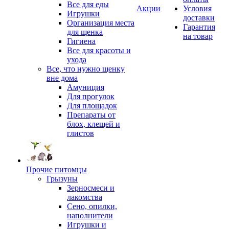
Все для еды
Акции
Условия
Игрушки
доставки
Организация места
Гарантия
для щенка
на товар
Гигиена
Все для красоты и
ухода
Все, что нужно щенку
вне дома
Амуниция
Для прогулок
Для площадок
Препараты от
блох, клещей и
глистов
Прочие питомцы
Грызуны
Зерносмеси и
лакомства
Сено, опилки,
наполнители
Игрушки и