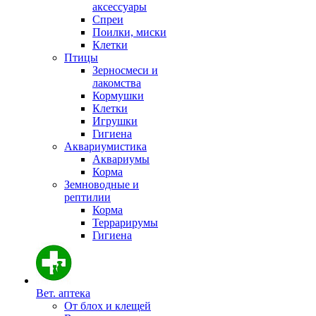
аксессуары
Спреи
Поилки, миски
Клетки
Птицы
Зерносмеси и
лакомства
Кормушки
Клетки
Игрушки
Гигиена
Аквариумистика
Аквариумы
Корма
Земноводные и
рептилии
Корма
Террарирумы
Гигиена
Вет. аптека
От блох и клещей