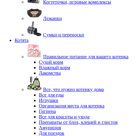
Когтеточки, игровые комплексы
Лежанки
Сумки и переноски
Котята
Правильное питание для вашего котенка
Сухой корм
Влажный корм
Лакомства
Все, что нужно котенку дома
Все для еды
Игрушки
Организация места для котенка
Гигиена
Все для красоты и ухода
Препараты от блох, клещей и глистов
Амуниция
Для поездок