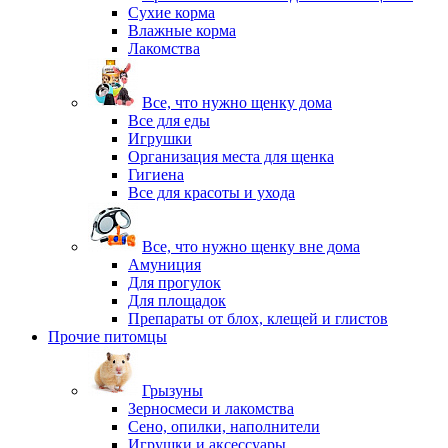
Сухие корма
Влажные корма
Лакомства
Все, что нужно щенку дома
Все для еды
Игрушки
Организация места для щенка
Гигиена
Все для красоты и ухода
Все, что нужно щенку вне дома
Амуниция
Для прогулок
Для площадок
Препараты от блох, клещей и глистов
Прочие питомцы
Грызуны
Зерносмеси и лакомства
Сено, опилки, наполнители
Игрушки и аксессуары