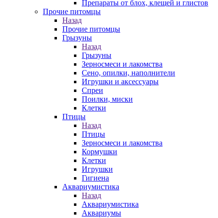
Препараты от блох, клещей и глистов
Прочие питомцы
Назад
Прочие питомцы
Грызуны
Назад
Грызуны
Зерносмеси и лакомства
Сено, опилки, наполнители
Игрушки и аксессуары
Спреи
Поилки, миски
Клетки
Птицы
Назад
Птицы
Зерносмеси и лакомства
Кормушки
Клетки
Игрушки
Гигиена
Аквариумистика
Назад
Аквариумистика
Аквариумы