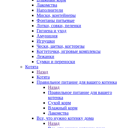
Лакомства
Наполнители
Миски, контейнеры
Фонтаны питьевые
Лотки, совки, пеленки
Гигиена и уход
Амуниция
Игрушки
Чески, щетки, когтерезы
Когтеточки, игровые комплексы
Лежанки
Сумки и переноски
Котята
Назад
Котята
Правильное питание для вашего котенка
Назад
Правильное питание для вашего
котенка
Сухой корм
Влажный корм
Лакомства
Все, что нужно котенку дома
Назад