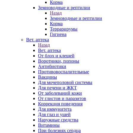
Корма
Земноводные и рептилии
Назад
Земноводные и рептилии
Корма
Террарирумы
Гигиена
Вет. аптека
Назад
Вет. аптека
От блох и клещей
Воротники, попоны
Антибиотики
Противовоспалительные
Вакцины
Для мочеполовой системы
Для печени и ЖКТ
От заболеваний кожи
От глистов и паразитов
Коррекция поведения
Для иммунитета
Для глаз и ушей
Наружные средства
Витамины
При болезнях сердца