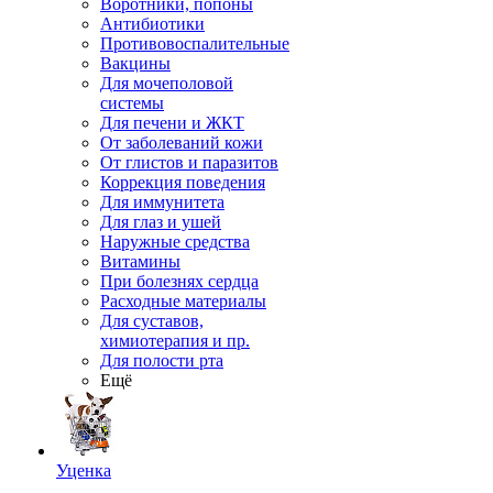
Воротники, попоны
Антибиотики
Противовоспалительные
Вакцины
Для мочеполовой
системы
Для печени и ЖКТ
От заболеваний кожи
От глистов и паразитов
Коррекция поведения
Для иммунитета
Для глаз и ушей
Наружные средства
Витамины
При болезнях сердца
Расходные материалы
Для суставов,
химиотерапия и пр.
Для полости рта
Ещё
Уценка