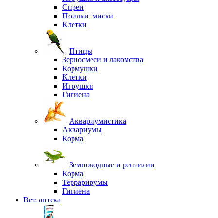
Спреи
Поилки, миски
Клетки
Птицы
Зерносмеси и лакомства
Кормушки
Клетки
Игрушки
Гигиена
Аквариумистика
Аквариумы
Корма
Земноводные и рептилии
Корма
Террарирумы
Гигиена
Вет. аптека