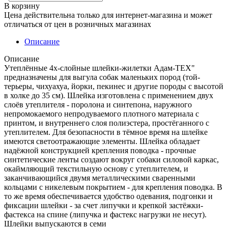
В корзину
Цена действительна только для интернет-магазина и может
отличаться от цен в розничных магазинах
Описание
Описание
Утеплённые 4х-слойные шлейки-жилетки Адам-TEX"
предназначены для выгула собак маленьких пород (той-
терьеры, чихуахуа, йорки, пекинес и другие породы с высотой
в холке до 35 см). Шлейка изготовлена с применением двух
слоёв утеплителя - поролона и синтепона, наружного
непромокаемого непродуваемого плотного материала с
принтом, и внутреннего слоя полиэстера, простёганного с
утеплителем. Для безопасности в тёмное время на шлейке
имеются светоотражающие элементы. Шлейка обладает
надёжной конструкцией крепления поводка - прочные
синтетические ленты создают вокруг собаки силовой каркас,
окаймляющий текстильную основу с утеплителем, и
заканчивающийся двумя металлическими сваренными
кольцами с никелевым покрытием - для крепления поводка. В
то же время обеспечивается удобство одевания, подгонки и
фиксации шлейки - за счет липучки и крепкой застёжки-
фастекса на спине (липучка и фастекс нагрузки не несут).
Шлейки выпускаются в семи