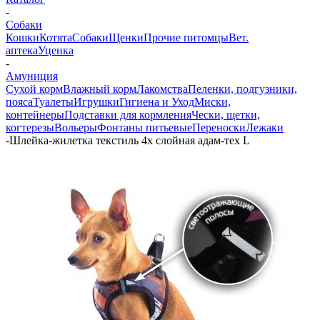
-
Собаки
Кошки
Котята
Собаки
Щенки
Прочие питомцы
Вет.
аптека
Уценка
-
Амуниция
Сухой корм
Влажный корм
Лакомства
Пеленки, подгузники,
пояса
Туалеты
Игрушки
Гигиена и Уход
Миски,
контейнеры
Подставки для кормления
Чески, щетки,
когтерезы
Вольеры
Фонтаны питьевые
Переноски
Лежаки
-
Шлейка-жилетка текстиль 4х слойная адам-тех L