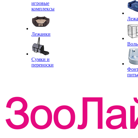
игровые
комплексы
Леж
Лежанки
Воль
Сумки и
переноски
Фон
пить