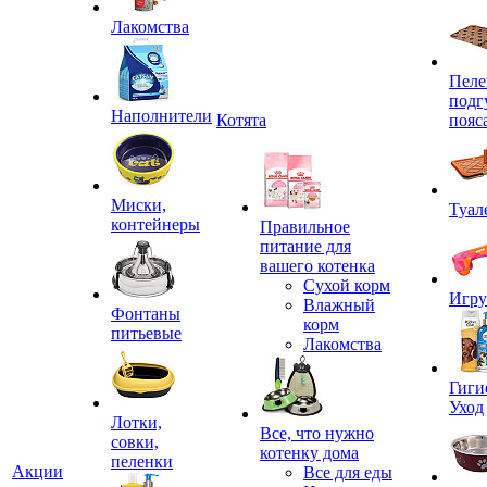
Лакомства
Пеле
подг
Наполнители
Котята
пояс
Миски,
Туал
контейнеры
Правильное
питание для
вашего котенка
Сухой корм
Игр
Влажный
Фонтаны
корм
питьевые
Лакомства
Гиги
Уход
Лотки,
Все, что нужно
совки,
котенку дома
пеленки
Акции
Все для еды