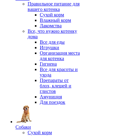
Правильное питание для
вашего котенка
Сухой корм
Влажный корм
Лакомства
Все, что нужно котенку
дома
Все для еды
Игрушки
Организация места
для котенка
Гигиена
Все для красоты и
ухода
Препараты от
блох, клещей и
глистов
Амуниция
Для поездок
Собаки
Сухой корм