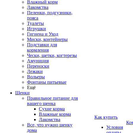
Влажный корм
Лакомства
Пеленки, подгузники,
пояса
Туалеты
Игрушки
Гигиена и Уход
Миски, контейнеры
Подставки для
кормления
Чески, щетки, когтерезы
Амуниция
Переноски
Лежаки
Вольеры
Фонтаны питьевые
Ещё
Щенки
Правильное питание для
вашего щенка
Сухие корма
Влажные корма
Как купить
Лакомства
Ко
Все, что нужно щенку
Условия
дома
оплаты