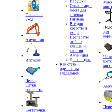
Игрушки
Миск
Организация
конт
места для
Гигиена и
котенка
уход
Гигиена
Все для
Подс
красоты и
для
ухода
корм
Препараты
Амуниция
от блох,
клещей и
глистов
Амуниция
Ческ
Для поездок
Игрушки
щетк
Как стать
когт
идеальным
владельцем
Чески,
щетки,
Аму
когтерезы
Пере
Когтеточки,