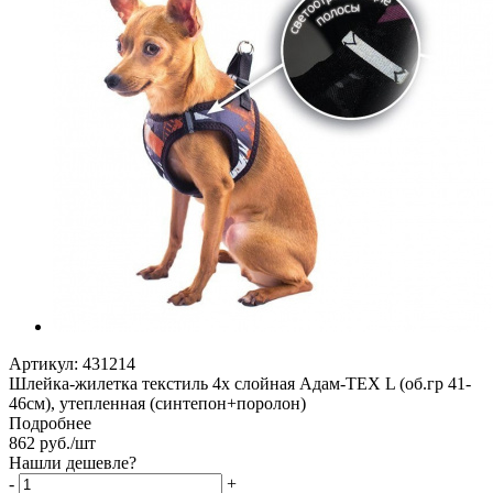
Артикул:
431214
Шлейка-жилетка текстиль 4х слойная Адам-ТЕХ L (об.гр 41-
46см), утепленная (синтепон+поролон)
Подробнее
862
руб.
/шт
Нашли дешевле?
-
+