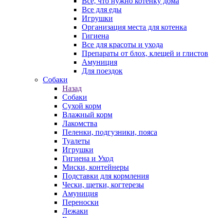
Все, что нужно котенку дома
Все для еды
Игрушки
Организация места для котенка
Гигиена
Все для красоты и ухода
Препараты от блох, клещей и глистов
Амуниция
Для поездок
Собаки
Назад
Собаки
Сухой корм
Влажный корм
Лакомства
Пеленки, подгузники, пояса
Туалеты
Игрушки
Гигиена и Уход
Миски, контейнеры
Подставки для кормления
Чески, щетки, когтерезы
Амуниция
Переноски
Лежаки