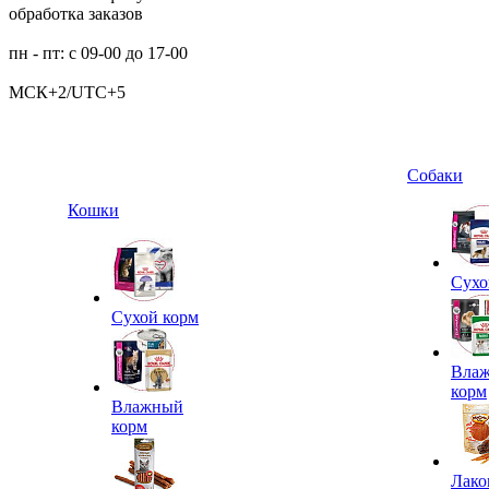
обработка заказов
пн - пт: с 09-00 до 17-00
МСК+2/UTC+5
Собаки
Кошки
Сухо
Сухой корм
Вла
корм
Влажный
корм
Лако