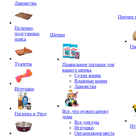
Лакомства
Прочие 
Пеленки,
подгузники,
Щенки
пояса
Гр
Туалеты
Правильное питание для
вашего щенка
Сухие корма
Влажные корма
Лакомства
Игрушки
Все, что нужно щенку
Гигиена и Уход
дома
Все для еды
Пт
Игрушки
Организация места