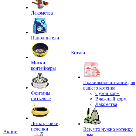
Лакомства
Наполнители
Котята
Миски,
контейнеры
Правильное питание для
вашего котенка
Фонтаны
Сухой корм
питьевые
Влажный корм
Лакомства
Лотки, совки,
пеленки
Все, что нужно котенку
Акции
дома