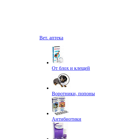
Вет. аптека
От блох и клещей
Воротники, попоны
Антибиотики