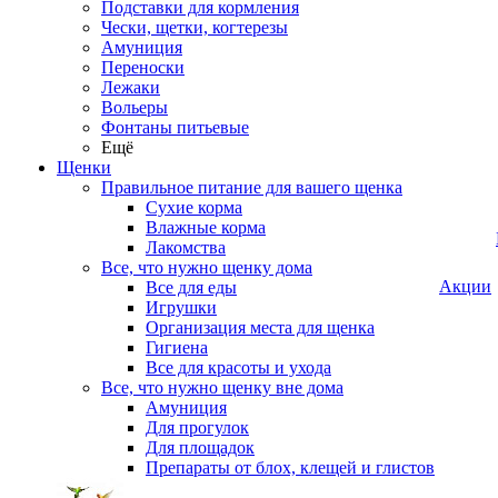
Подставки для кормления
Чески, щетки, когтерезы
Амуниция
Переноски
Лежаки
Вольеры
Фонтаны питьевые
Ещё
Щенки
Правильное питание для вашего щенка
Сухие корма
Влажные корма
Лакомства
Все, что нужно щенку дома
Акции
Все для еды
Игрушки
Организация места для щенка
Гигиена
Все для красоты и ухода
Все, что нужно щенку вне дома
Амуниция
Для прогулок
Для площадок
Препараты от блох, клещей и глистов