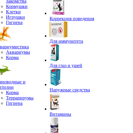
лакомства
Кормушки
Клетки
Игрушки
Коррекция поведения
Гигиена
Для иммунитета
вариумистика
Аквариумы
Корма
Для глаз и ушей
мноводные и
птилии
Наружные средства
Корма
Террарирумы
Гигиена
Витамины