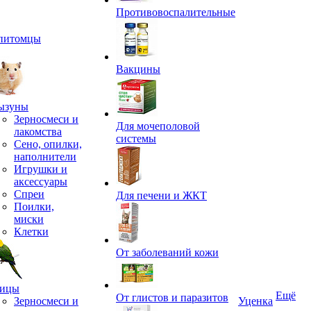
Противовоспалительные
питомцы
Вакцины
ызуны
Зерносмеси и
Для мочеполовой
лакомства
системы
Сено, опилки,
наполнители
Игрушки и
аксессуары
Спреи
Для печени и ЖКТ
Поилки,
миски
Клетки
От заболеваний кожи
ицы
Ещё
От глистов и паразитов
Зерносмеси и
Уценка