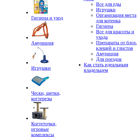
Все для еды
Игрушки
Организация места
Гигиена и уход
для котенка
Гигиена
Все для красоты и
ухода
Препараты от блох
Амуниция
клещей и глистов
Амуниция
Для поездок
Как стать идеальным
Игрушки
владельцем
Чески, щетки,
когтерезы
Когтеточки,
игровые
комплексы