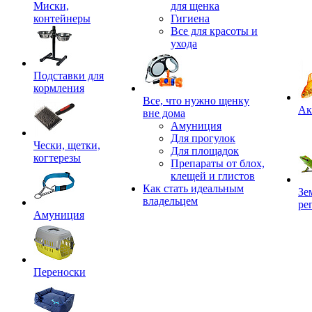
Миски,
для щенка
контейнеры
Гигиена
Все для красоты и
ухода
Подставки для
кормления
,
Все, что нужно щенку
Ак
вне дома
Амуниция
Для прогулок
Чески, щетки,
Для площадок
когтерезы
Препараты от блох,
клещей и глистов
Как стать идеальным
Зе
владельцем
ре
Амуниция
Переноски