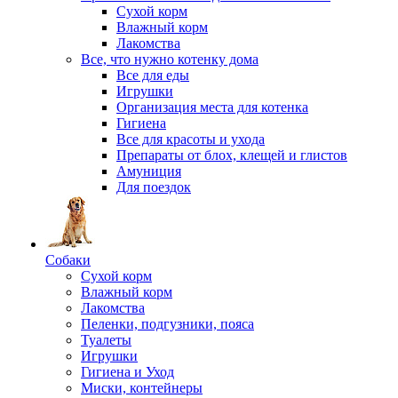
Сухой корм
Влажный корм
Лакомства
Все, что нужно котенку дома
Все для еды
Игрушки
Организация места для котенка
Гигиена
Все для красоты и ухода
Препараты от блох, клещей и глистов
Амуниция
Для поездок
Собаки
Сухой корм
Влажный корм
Лакомства
Пеленки, подгузники, пояса
Туалеты
Игрушки
Гигиена и Уход
Миски, контейнеры