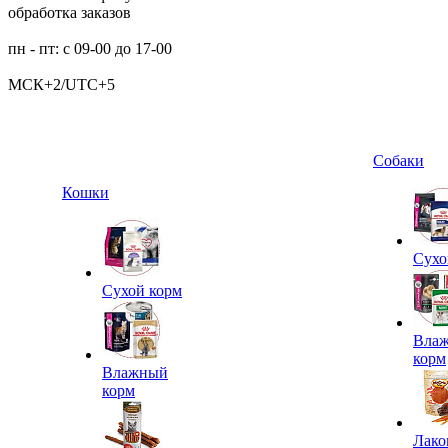
обработка заказов
пн - пт: с 09-00 до 17-00
МСК+2/UTC+5
Собаки
Кошки
Сухо
Сухой корм
Вла
корм
Влажный
корм
Лако