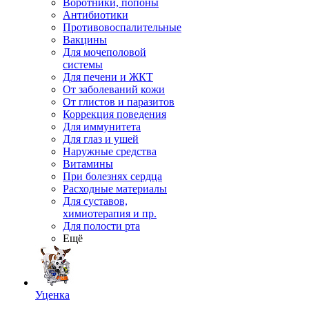
Воротники, попоны
Антибиотики
Противовоспалительные
Вакцины
Для мочеполовой
системы
Для печени и ЖКТ
От заболеваний кожи
От глистов и паразитов
Коррекция поведения
Для иммунитета
Для глаз и ушей
Наружные средства
Витамины
При болезнях сердца
Расходные материалы
Для суставов,
химиотерапия и пр.
Для полости рта
Ещё
Уценка