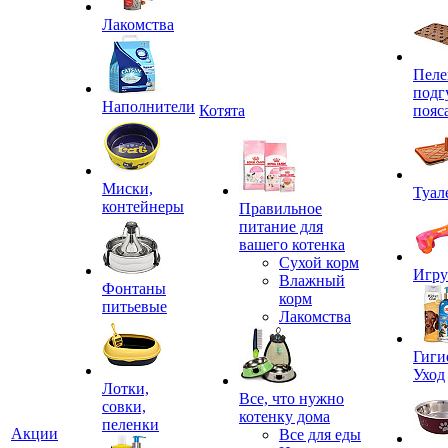
Лакомства
Пеле
подг
Наполнители
Котята
пояс
Миски,
Туал
контейнеры
Правильное
питание для
вашего котенка
Сухой корм
Игр
Влажный
Фонтаны
корм
питьевые
Лакомства
Гиги
Уход
Лотки,
Все, что нужно
совки,
котенку дома
пеленки
Акции
Все для еды