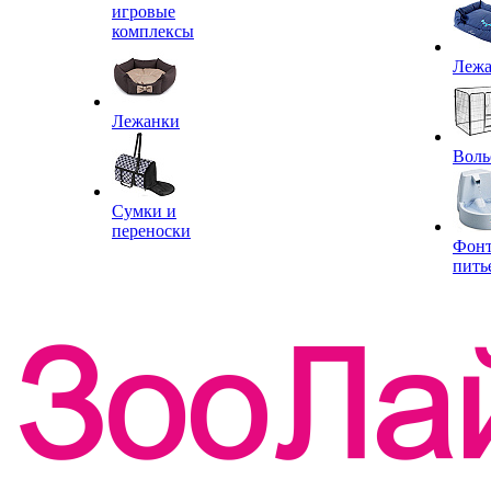
игровые
комплексы
Леж
Лежанки
Воль
Сумки и
переноски
Фон
пить