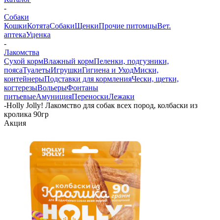
-
Собаки
Кошки
Котята
Собаки
Щенки
Прочие питомцы
Вет.
аптека
Уценка
-
Лакомства
Сухой корм
Влажный корм
Пеленки, подгузники,
пояса
Туалеты
Игрушки
Гигиена и Уход
Миски,
контейнеры
Подставки для кормления
Чески, щетки,
когтерезы
Вольеры
Фонтаны
питьевые
Амуниция
Переноски
Лежаки
-
Holly Jolly! Лакомство для собак всех пород, колбаски из
кролика 90гр
Акция