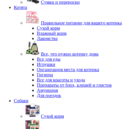
Сумки и переноски
Котята
Правильное питание для вашего котенка
Сухой корм
Влажный корм
Лакомства
Все, что нужно котенку дома
Все для еды
Игрушки
Организация места для котенка
Гигиена
Все для красоты и ухода
Препараты от блох, клещей и глистов
Амуниция
Для поездок
Собаки
Сухой корм