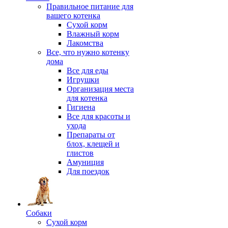
Правильное питание для
вашего котенка
Сухой корм
Влажный корм
Лакомства
Все, что нужно котенку
дома
Все для еды
Игрушки
Организация места
для котенка
Гигиена
Все для красоты и
ухода
Препараты от
блох, клещей и
глистов
Амуниция
Для поездок
Собаки
Сухой корм