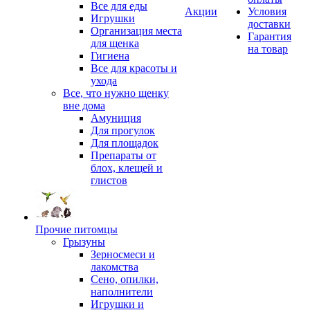
Все для еды
Акции
Условия
Игрушки
доставки
Организация места
Гарантия
для щенка
на товар
Гигиена
Все для красоты и
ухода
Все, что нужно щенку
вне дома
Амуниция
Для прогулок
Для площадок
Препараты от
блох, клещей и
глистов
Прочие питомцы
Грызуны
Зерносмеси и
лакомства
Сено, опилки,
наполнители
Игрушки и