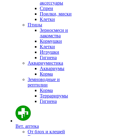
аксессуары
Спреи
Поилки, миски
Клетки
Птицы
Зерносмеси и
лакомства
Кормушки
Клетки
Игрушки
Гигиена
Аквариумистика
Аквариумы
Корма
Земноводные и
рептилии
Корма
Террарирумы
Гигиена
Вет. аптека
От блох и клещей