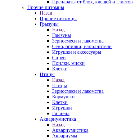
Препараты от блох, клещей и глистов
Прочие питомцы
Назад
Прочие питомцы
Грызуны
Назад
Грызуны
Зерносмеси и лакомства
Сено, опилки, наполнители
Игрушки и аксессуары
Спреи
Поилки, миски
Клетки
Птицы
Назад
Птицы
Зерносмеси и лакомства
Кормушки
Клетки
Игрушки
Гигиена
Аквариумистика
Назад
Аквариумистика
Аквариумы