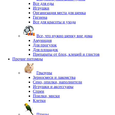
Все для еды
Игрушки
Организация места для щенка
Гигиена
Все для красоты и ухода
Все, что нужно щенку вне дома
Амуниция
Для прогулок
Для площадок
Препараты от блох, клещей и глистов
Прочие питомцы
Грызуны
Зерносмеси и лакомства
Сено, опилки, наполнители
Игрушки и аксессуары
Спреи
Поилки, миски
Клетки
Птицы