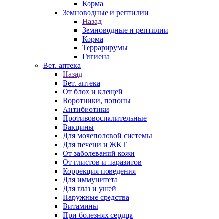
Корма
Земноводные и рептилии
Назад
Земноводные и рептилии
Корма
Террарирумы
Гигиена
Вет. аптека
Назад
Вет. аптека
От блох и клещей
Воротники, попоны
Антибиотики
Противовоспалительные
Вакцины
Для мочеполовой системы
Для печени и ЖКТ
От заболеваний кожи
От глистов и паразитов
Коррекция поведения
Для иммунитета
Для глаз и ушей
Наружные средства
Витамины
При болезнях сердца