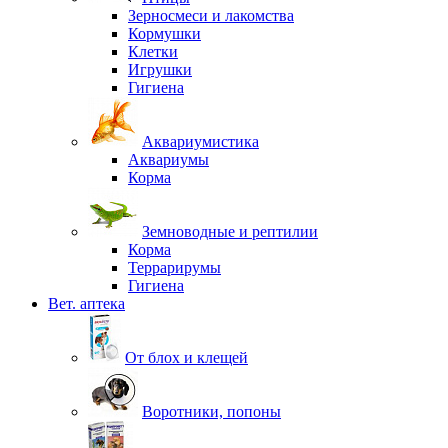
Зерносмеси и лакомства
Кормушки
Клетки
Игрушки
Гигиена
Аквариумистика
Аквариумы
Корма
Земноводные и рептилии
Корма
Террарирумы
Гигиена
Вет. аптека
От блох и клещей
Воротники, попоны