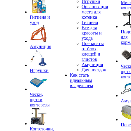
Игрушки
Миск
Организация
конт
места для
Гигиена и
котенка
уход
Гигиена
Все для
Подс
красоты и
для
ухода
корм
Препараты
Амуниция
от блох,
клещей и
глистов
Амуниция
Ческ
Для поездок
Игрушки
щетк
Как стать
когт
идеальным
владельцем
Чески,
щетки,
Аму
когтерезы
Пере
Когтеточки,