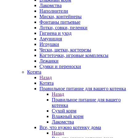
Лакомства
Наполнители
Миски, контейнеры
Фонтаны питьевые
Лотки, совки, пеленки
Гигиена и уход
Амуниция
Игрушки
Чески, щетки, когтерезы
Когтеточки, игровые комплексы
Лежанки
Сумки и переноски
Котята
Назад
Котята
Правильное питание для вашего котенка
Назад
Правильное питание для вашего
котенка
Сухой корм
Влажный корм
Лакомства
Все, что нужно котенку дома
Назад