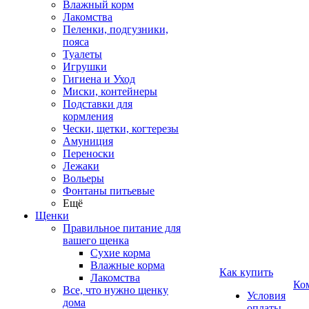
Влажный корм
Лакомства
Пеленки, подгузники,
пояса
Туалеты
Игрушки
Гигиена и Уход
Миски, контейнеры
Подставки для
кормления
Чески, щетки, когтерезы
Амуниция
Переноски
Лежаки
Вольеры
Фонтаны питьевые
Ещё
Щенки
Правильное питание для
вашего щенка
Сухие корма
Влажные корма
Как купить
Лакомства
Ко
Все, что нужно щенку
Условия
дома
оплаты