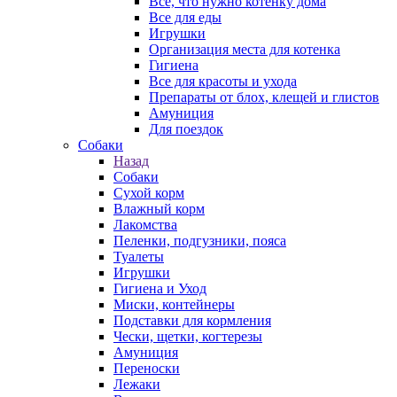
Все, что нужно котенку дома
Все для еды
Игрушки
Организация места для котенка
Гигиена
Все для красоты и ухода
Препараты от блох, клещей и глистов
Амуниция
Для поездок
Собаки
Назад
Собаки
Сухой корм
Влажный корм
Лакомства
Пеленки, подгузники, пояса
Туалеты
Игрушки
Гигиена и Уход
Миски, контейнеры
Подставки для кормления
Чески, щетки, когтерезы
Амуниция
Переноски
Лежаки