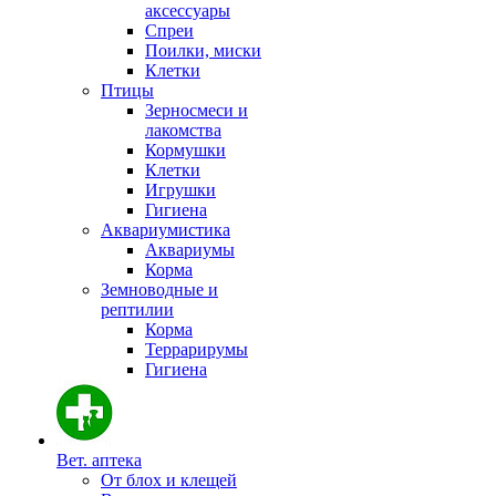
аксессуары
Спреи
Поилки, миски
Клетки
Птицы
Зерносмеси и
лакомства
Кормушки
Клетки
Игрушки
Гигиена
Аквариумистика
Аквариумы
Корма
Земноводные и
рептилии
Корма
Террарирумы
Гигиена
Вет. аптека
От блох и клещей