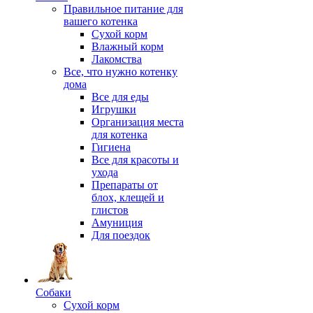
Правильное питание для
вашего котенка
Сухой корм
Влажный корм
Лакомства
Все, что нужно котенку
дома
Все для еды
Игрушки
Организация места
для котенка
Гигиена
Все для красоты и
ухода
Препараты от
блох, клещей и
глистов
Амуниция
Для поездок
Собаки
Сухой корм