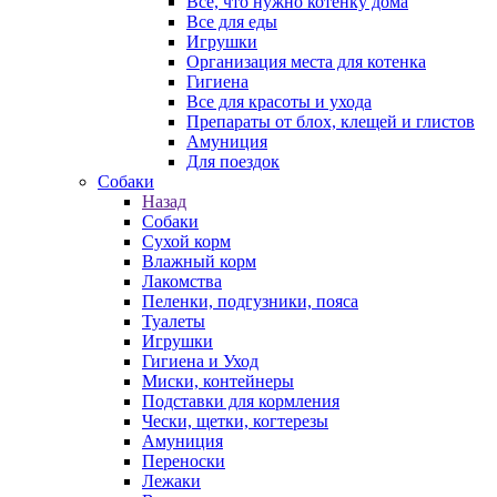
Все, что нужно котенку дома
Все для еды
Игрушки
Организация места для котенка
Гигиена
Все для красоты и ухода
Препараты от блох, клещей и глистов
Амуниция
Для поездок
Собаки
Назад
Собаки
Сухой корм
Влажный корм
Лакомства
Пеленки, подгузники, пояса
Туалеты
Игрушки
Гигиена и Уход
Миски, контейнеры
Подставки для кормления
Чески, щетки, когтерезы
Амуниция
Переноски
Лежаки