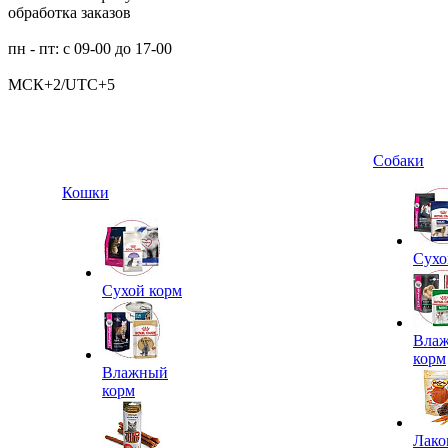
обработка заказов
пн - пт: с 09-00 до 17-00
МСК+2/UTC+5
Собаки
Кошки
Сухо
Сухой корм
Вла
корм
Влажный
корм
Лако