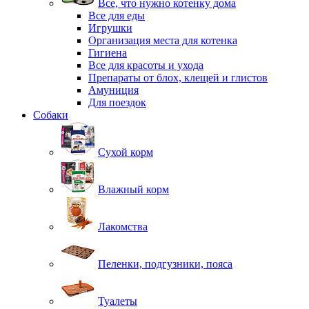
Все, что нужно котенку дома
Все для еды
Игрушки
Организация места для котенка
Гигиена
Все для красоты и ухода
Препараты от блох, клещей и глистов
Амуниция
Для поездок
Собаки
Сухой корм
Влажный корм
Лакомства
Пеленки, подгузники, пояса
Туалеты