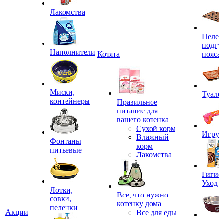
Лакомства
Пеле
подг
Наполнители
Котята
пояс
Миски,
Туал
контейнеры
Правильное
питание для
вашего котенка
Сухой корм
Игр
Влажный
Фонтаны
корм
питьевые
Лакомства
Гиги
Уход
Лотки,
Все, что нужно
совки,
котенку дома
пеленки
Акции
Все для еды