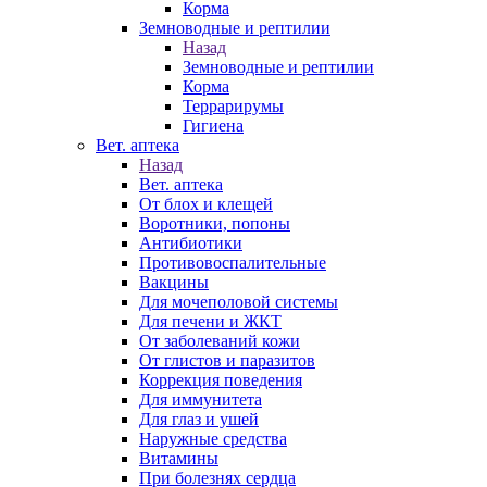
Корма
Земноводные и рептилии
Назад
Земноводные и рептилии
Корма
Террарирумы
Гигиена
Вет. аптека
Назад
Вет. аптека
От блох и клещей
Воротники, попоны
Антибиотики
Противовоспалительные
Вакцины
Для мочеполовой системы
Для печени и ЖКТ
От заболеваний кожи
От глистов и паразитов
Коррекция поведения
Для иммунитета
Для глаз и ушей
Наружные средства
Витамины
При болезнях сердца