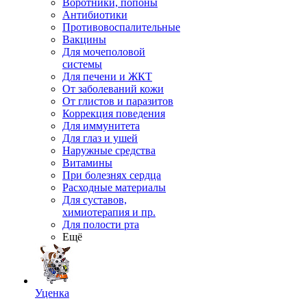
Воротники, попоны
Антибиотики
Противовоспалительные
Вакцины
Для мочеполовой
системы
Для печени и ЖКТ
От заболеваний кожи
От глистов и паразитов
Коррекция поведения
Для иммунитета
Для глаз и ушей
Наружные средства
Витамины
При болезнях сердца
Расходные материалы
Для суставов,
химиотерапия и пр.
Для полости рта
Ещё
Уценка