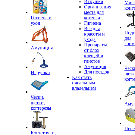
Игрушки
Миск
Организация
конт
места для
Гигиена и
котенка
уход
Гигиена
Все для
Подс
красоты и
для
ухода
корм
Препараты
Амуниция
от блох,
клещей и
глистов
Амуниция
Ческ
Для поездок
Игрушки
щетк
Как стать
когт
идеальным
владельцем
Чески,
щетки,
Аму
когтерезы
Пере
Когтеточки,