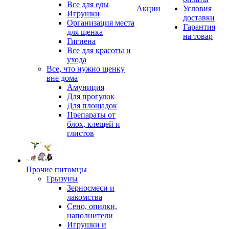
Все для еды
Акции
Условия
Игрушки
доставки
Организация места
Гарантия
для щенка
на товар
Гигиена
Все для красоты и
ухода
Все, что нужно щенку
вне дома
Амуниция
Для прогулок
Для площадок
Препараты от
блох, клещей и
глистов
Прочие питомцы
Грызуны
Зерносмеси и
лакомства
Сено, опилки,
наполнители
Игрушки и