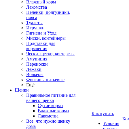
Влажный корм
Лакомства
Пеленки, подгузники,
пояса
Туалеты
Игрушки
Гигиена и Уход
Миски, контейнеры
Подставки для
кормления
Чески, щетки, когтерезы
Амуниция
Переноски
Лежаки
Вольеры
Фонтаны питьевые
Ещё
Щенки
Правильное питание для
вашего щенка
Сухие корма
Влажные корма
Как купить
Лакомства
Ко
Все, что нужно щенку
Условия
дома
оплаты