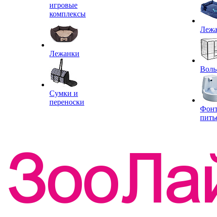
игровые
комплексы
Леж
Лежанки
Воль
Сумки и
переноски
Фон
пить