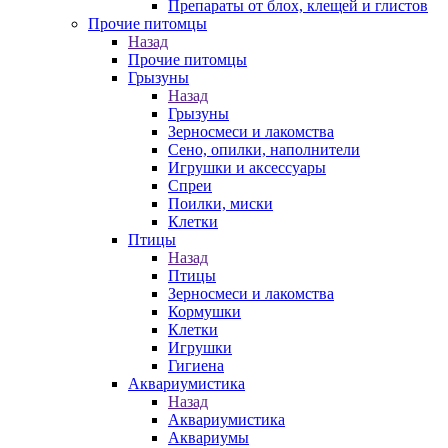
Препараты от блох, клещей и глистов
Прочие питомцы
Назад
Прочие питомцы
Грызуны
Назад
Грызуны
Зерносмеси и лакомства
Сено, опилки, наполнители
Игрушки и аксессуары
Спреи
Поилки, миски
Клетки
Птицы
Назад
Птицы
Зерносмеси и лакомства
Кормушки
Клетки
Игрушки
Гигиена
Аквариумистика
Назад
Аквариумистика
Аквариумы