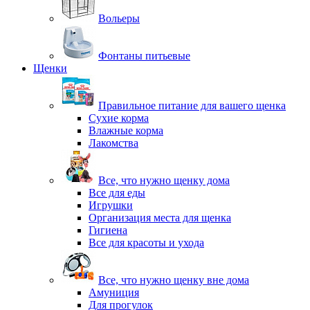
Вольеры
Фонтаны питьевые
Щенки
Правильное питание для вашего щенка
Сухие корма
Влажные корма
Лакомства
Все, что нужно щенку дома
Все для еды
Игрушки
Организация места для щенка
Гигиена
Все для красоты и ухода
Все, что нужно щенку вне дома
Амуниция
Для прогулок