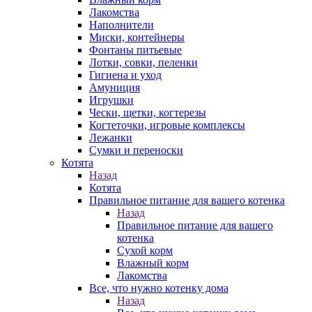
Лакомства
Наполнители
Миски, контейнеры
Фонтаны питьевые
Лотки, совки, пеленки
Гигиена и уход
Амуниция
Игрушки
Чески, щетки, когтерезы
Когтеточки, игровые комплексы
Лежанки
Сумки и переноски
Котята
Назад
Котята
Правильное питание для вашего котенка
Назад
Правильное питание для вашего
котенка
Сухой корм
Влажный корм
Лакомства
Все, что нужно котенку дома
Назад