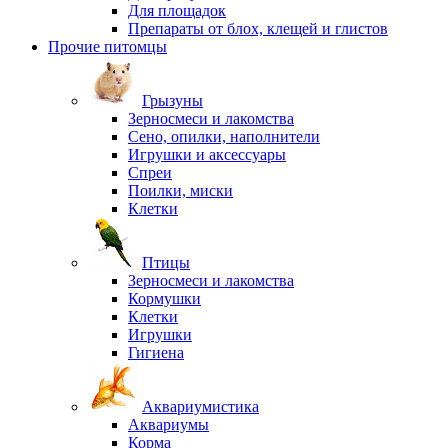
Для площадок
Препараты от блох, клещей и глистов
Прочие питомцы
Грызуны
Зерносмеси и лакомства
Сено, опилки, наполнители
Игрушки и аксессуары
Спреи
Поилки, миски
Клетки
Птицы
Зерносмеси и лакомства
Кормушки
Клетки
Игрушки
Гигиена
Аквариумистика
Аквариумы
Корма