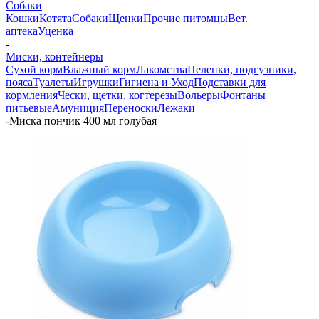
Собаки
Кошки
Котята
Собаки
Щенки
Прочие питомцы
Вет.
аптека
Уценка
-
Миски, контейнеры
Сухой корм
Влажный корм
Лакомства
Пеленки, подгузники,
пояса
Туалеты
Игрушки
Гигиена и Уход
Подставки для
кормления
Чески, щетки, когтерезы
Вольеры
Фонтаны
питьевые
Амуниция
Переноски
Лежаки
-
Миска пончик 400 мл голубая