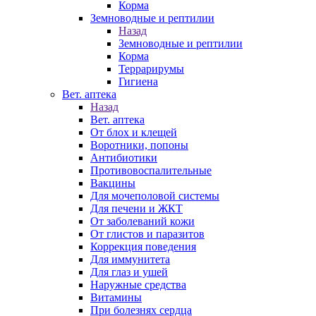
Корма
Земноводные и рептилии
Назад
Земноводные и рептилии
Корма
Террарирумы
Гигиена
Вет. аптека
Назад
Вет. аптека
От блох и клещей
Воротники, попоны
Антибиотики
Противовоспалительные
Вакцины
Для мочеполовой системы
Для печени и ЖКТ
От заболеваний кожи
От глистов и паразитов
Коррекция поведения
Для иммунитета
Для глаз и ушей
Наружные средства
Витамины
При болезнях сердца