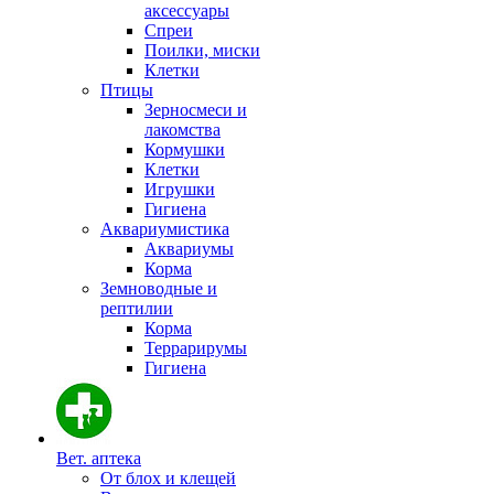
аксессуары
Спреи
Поилки, миски
Клетки
Птицы
Зерносмеси и
лакомства
Кормушки
Клетки
Игрушки
Гигиена
Аквариумистика
Аквариумы
Корма
Земноводные и
рептилии
Корма
Террарирумы
Гигиена
Вет. аптека
От блох и клещей