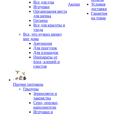
Все для еды
Акции
Условия
Игрушки
доставки
Организация места
Гарантия
для щенка
на товар
Гигиена
Все для красоты и
ухода
Все, что нужно щенку
вне дома
Амуниция
Для прогулок
Для площадок
Препараты от
блох, клещей и
глистов
Прочие питомцы
Грызуны
Зерносмеси и
лакомства
Сено, опилки,
наполнители
Игрушки и