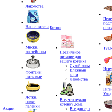
Лакомства
Пеле
подг
Наполнители
Котята
пояс
Миски,
Туал
контейнеры
Правильное
питание для
вашего котенка
Сухой корм
Игр
Влажный
Фонтаны
корм
питьевые
Лакомства
Гиги
Уход
Лотки,
Все, что нужно
совки,
котенку дома
пеленки
Акции
Все для еды