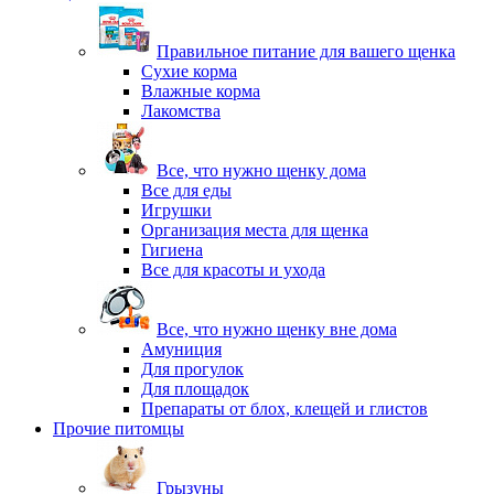
Правильное питание для вашего щенка
Сухие корма
Влажные корма
Лакомства
Все, что нужно щенку дома
Все для еды
Игрушки
Организация места для щенка
Гигиена
Все для красоты и ухода
Все, что нужно щенку вне дома
Амуниция
Для прогулок
Для площадок
Препараты от блох, клещей и глистов
Прочие питомцы
Грызуны