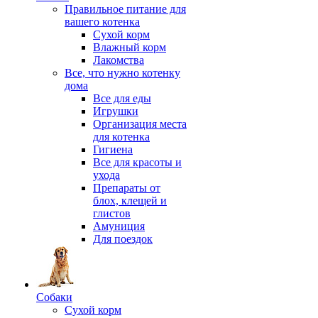
Правильное питание для
вашего котенка
Сухой корм
Влажный корм
Лакомства
Все, что нужно котенку
дома
Все для еды
Игрушки
Организация места
для котенка
Гигиена
Все для красоты и
ухода
Препараты от
блох, клещей и
глистов
Амуниция
Для поездок
Собаки
Сухой корм