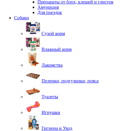
Препараты от блох, клещей и глистов
Амуниция
Для поездок
Собаки
Сухой корм
Влажный корм
Лакомства
Пеленки, подгузники, пояса
Туалеты
Игрушки
Гигиена и Уход