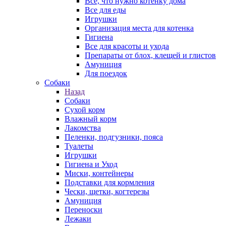
Все, что нужно котенку дома
Все для еды
Игрушки
Организация места для котенка
Гигиена
Все для красоты и ухода
Препараты от блох, клещей и глистов
Амуниция
Для поездок
Собаки
Назад
Собаки
Сухой корм
Влажный корм
Лакомства
Пеленки, подгузники, пояса
Туалеты
Игрушки
Гигиена и Уход
Миски, контейнеры
Подставки для кормления
Чески, щетки, когтерезы
Амуниция
Переноски
Лежаки