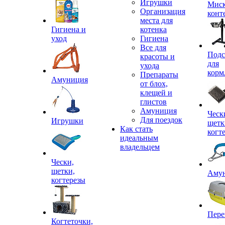
Игрушки
Миск
Организация
конт
места для
Гигиена и
котенка
уход
Гигиена
Все для
Подс
красоты и
для
ухода
корм
Препараты
Амуниция
от блох,
клещей и
глистов
Амуниция
Ческ
Для поездок
Игрушки
щетк
Как стать
когт
идеальным
владельцем
Чески,
щетки,
Аму
когтерезы
Пере
Когтеточки,