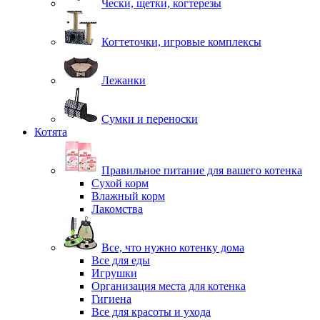
Чески, щетки, когтерезы
Когтеточки, игровые комплексы
Лежанки
Сумки и переноски
Котята
Правильное питание для вашего котенка
Сухой корм
Влажный корм
Лакомства
Все, что нужно котенку дома
Все для еды
Игрушки
Организация места для котенка
Гигиена
Все для красоты и ухода