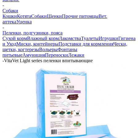
-
Собаки
Кошки
Котята
Собаки
Щенки
Прочие питомцы
Вет.
аптека
Уценка
-
Пеленки, подгузники, пояса
Сухой корм
Влажный корм
Лакомства
Туалеты
Игрушки
Гигиена
и Уход
Миски, контейнеры
Подставки для кормления
Чески,
щетки, когтерезы
Вольеры
Фонтаны
питьевые
Амуниция
Переноски
Лежаки
-
VitaVet Light series пеленки впитывающие