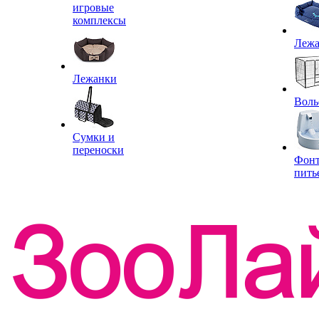
игровые
комплексы
Леж
Лежанки
Воль
Сумки и
переноски
Фон
пить