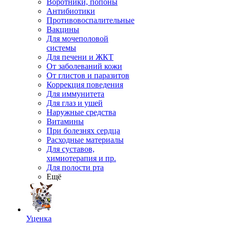
Воротники, попоны
Антибиотики
Противовоспалительные
Вакцины
Для мочеполовой
системы
Для печени и ЖКТ
От заболеваний кожи
От глистов и паразитов
Коррекция поведения
Для иммунитета
Для глаз и ушей
Наружные средства
Витамины
При болезнях сердца
Расходные материалы
Для суставов,
химиотерапия и пр.
Для полости рта
Ещё
Уценка