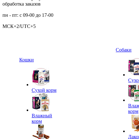
обработка заказов
пн - пт: с 09-00 до 17-00
МСК+2/UTC+5
Собаки
Кошки
Сухо
Сухой корм
Вла
корм
Влажный
корм
Лако