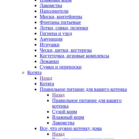
Лакомства
Наполнители
Миски, контейнеры
Фонтаны питьевые
Лотки, совки, пеленки
Гигиена и уход
Амуниция
Игрушки
Чески, щетки, когтерезы
Когтеточки, игровые комплексы
Лежанки
Сумки и переноски
Котята
Назад
Котята
Правильное питание для вашего котенка
Назад
Правильное питание для вашего
котенка
Сухой корм
Влажный корм
Лакомства
Все, что нужно котенку дома
Назад