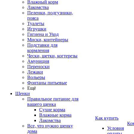
Влажный корм
Лакомства
Пеленки, подгузники,
пояса
Туалеты
Игрушки
Гигиена и Уход
Миски, контейнеры
Подставки для
кормления
Чески, щетки, когтерезы
Амуниция
Переноски
Лежаки
Вольеры
Фонтаны питьевые
Ещё
Щенки
Правильное питание для
вашего щенка
Сухие корма
Влажные корма
Как купить
Лакомства
Ко
Все, что нужно щенку
Условия
дома
оплаты