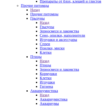
Препараты от блох, клещей и глистов
Прочие питомцы
Назад
Прочие питомцы
Грызуны
Назад
Грызуны
Зерносмеси и лакомства
Сено, опилки, наполнители
Игрушки и аксессуары
Спреи
Поилки, миски
Клетки
Птицы
Назад
Птицы
Зерносмеси и лакомства
Кормушки
Клетки
Игрушки
Гигиена
Аквариумистика
Назад
Аквариумистика
Аквариумы