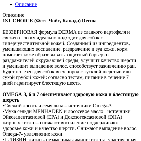
Описание
Описание
1ST CHOICE (Фест Чойс, Канада) Derma
БЕЗЗЕРНОВАЯ формула DERMA из сладкого картофеля и
свежего лосося идеально подходит для собак с
гиперчувствительной кожей. Созданный из ингредиентов,
уменьшающих воспаление, раздражение и зуд кожи, корм
помогает коже образовывать защитный барьер от
раздражителей окружающей среды, улучшит качество шерсти
и уменьшит выпадение волос, способствует заживлению ран.
Будет полезен для собак всех пород с тусклой шерстью или
сухой грубой кожей: согласно тестам, питание в течение 7
дней гарантирует блестящую шесть.
OMEGA-3, 6 и 7 обеспечивают здоровую кожа и блестящую
шерсть
•Свежий лосось и семя льна – источники Omega-3
•Мука сельди MENHADEN и лососевое масло - источники
Эйкозапентаеновой (EPA) и Докозогексаеновой (DHA)
жирных кислот– снижают воспаление поддерживают
здоровье кожи и качество шерсти. Снижают выпадение волос.
Omega-7- увлажнение кожи.
•L-ЛИЗИН: лизин - незаменимая аминокислота, участвующая