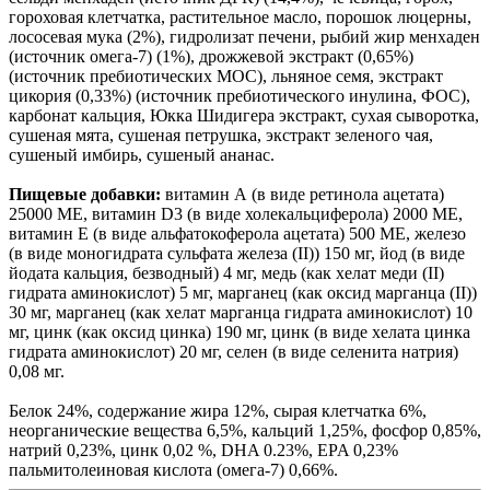
гороховая клетчатка, растительное масло, порошок люцерны,
лососевая мука (2%), гидролизат печени, рыбий жир менхаден
(источник омега-7) (1%), дрожжевой экстракт (0,65%)
(источник пребиотических МОС), льняное семя, экстракт
цикория (0,33%) (источник пребиотического инулина, ФОС),
карбонат кальция, Юкка Шидигера экстракт, сухая сыворотка,
сушеная мята, сушеная петрушка, экстракт зеленого чая,
сушеный имбирь, сушеный ананас.
Пищевые добавки:
витамин А (в виде ретинола ацетата)
25000 МЕ, витамин D3 (в виде холекальциферола) 2000 МЕ,
витамин Е (в виде альфатокоферола ацетата) 500 МЕ, железо
(в виде моногидрата сульфата железа (II)) 150 мг, йод (в виде
йодата кальция, безводный) 4 мг, медь (как хелат меди (II)
гидрата аминокислот) 5 мг, марганец (как оксид марганца (II))
30 мг, марганец (как хелат марганца гидрата аминокислот) 10
мг, цинк (как оксид цинка) 190 мг, цинк (в виде хелата цинка
гидрата аминокислот) 20 мг, селен (в виде селенита натрия)
0,08 мг.
Белок 24%, содержание жира 12%, сырая клетчатка 6%,
неорганические вещества 6,5%, кальций 1,25%, фосфор 0,85%,
натрий 0,23%, цинк 0,02 %, DHA 0.23%, EPA 0,23%
пальмитолеиновая кислота (омега-7) 0,66%.