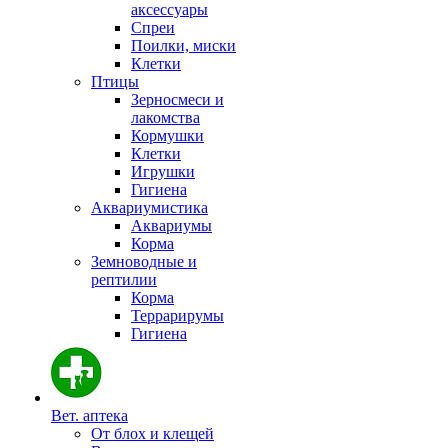
аксессуары
Спреи
Поилки, миски
Клетки
Птицы
Зерносмеси и
лакомства
Кормушки
Клетки
Игрушки
Гигиена
Аквариумистика
Аквариумы
Корма
Земноводные и
рептилии
Корма
Террарирумы
Гигиена
Вет. аптека
От блох и клещей