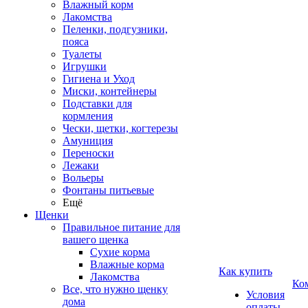
Влажный корм
Лакомства
Пеленки, подгузники,
пояса
Туалеты
Игрушки
Гигиена и Уход
Миски, контейнеры
Подставки для
кормления
Чески, щетки, когтерезы
Амуниция
Переноски
Лежаки
Вольеры
Фонтаны питьевые
Ещё
Щенки
Правильное питание для
вашего щенка
Сухие корма
Влажные корма
Как купить
Лакомства
Ко
Все, что нужно щенку
Условия
дома
оплаты