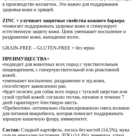
в производстве коллагена. Это важно для поддержания
здоровья кожи и хрящей.
ZINC + улучшает защитные свойства кожного барьера
•помогает поддерживать здоровье кожи и стимулирует
естественную защиту кожи. Цинк уменьшает воспаление и
раздражение кожи, выпадение волос.
GRAIN-FREE – GLUTEN-FREE + без зерна
ПРЕИМУЩЕСТВА+
•подходит для животных всех пород с чувствительным
пищеварением, с гиперчувствительной или реактивной
кожей.
•уменьшает воспаление, раздражение и зуд кожи,
способствует заживлению ран.
•будет полезен для собак всех пород с тусклой шерстью или
сухой грубой кожей: согласно тестам, питание в течение 7
дней гарантирует блестящую шесть.
•Пребиотики -оптимально сбалансированную смесь волокон
для питания микробиота, которая помогает поддерживать
хорошую кишечную флору, имммунитет.
Состав:
Сладкий картофель, лосось без костей (14,5%), мука
сельди менхаден (источник ДГК) (14,4%), чечевица, горох,