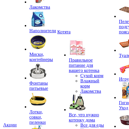
Лакомства
Пеле
подг
Наполнители
Котята
пояс
Миски,
Туал
контейнеры
Правильное
питание для
вашего котенка
Сухой корм
Игр
Влажный
Фонтаны
корм
питьевые
Лакомства
Гиги
Уход
Лотки,
Все, что нужно
совки,
котенку дома
пеленки
Акции
Все для еды