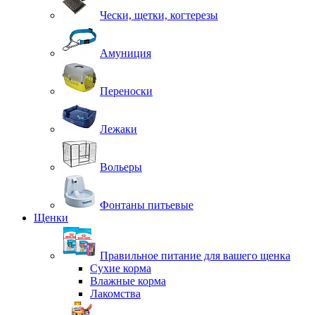
Чески, щетки, когтерезы
Амуниция
Переноски
Лежаки
Вольеры
Фонтаны питьевые
Щенки
Правильное питание для вашего щенка
Сухие корма
Влажные корма
Лакомства