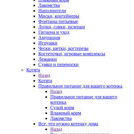
Лакомства
Наполнители
Миски, контейнеры
Фонтаны питьевые
Лотки, совки, пеленки
Гигиена и уход
Амуниция
Игрушки
Чески, щетки, когтерезы
Когтеточки, игровые комплексы
Лежанки
Сумки и переноски
Котята
Назад
Котята
Правильное питание для вашего котенка
Назад
Правильное питание для вашего
котенка
Сухой корм
Влажный корм
Лакомства
Все, что нужно котенку дома
Назад