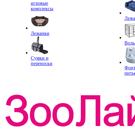
игровые
комплексы
Леж
Лежанки
Воль
Сумки и
переноски
Фон
пить