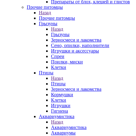
Препараты от блох, клещей и глистов
Прочие питомцы
Назад
Прочие питомцы
Грызуны
Назад
Грызуны
Зерносмеси и лакомства
Сено, опилки, наполнители
Игрушки и аксессуары
Спреи
Поилки, миски
Клетки
Птицы
Назад
Птицы
Зерносмеси и лакомства
Кормушки
Клетки
Игрушки
Гигиена
Аквариумистика
Назад
Аквариумистика
Аквариумы