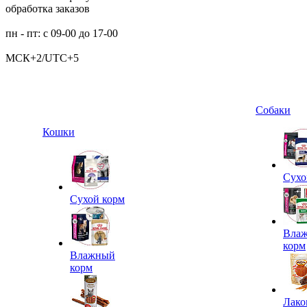
обработка заказов
пн - пт: с 09-00 до 17-00
МСК+2/UTC+5
Собаки
Кошки
Сухо
Сухой корм
Вла
корм
Влажный
корм
Лако