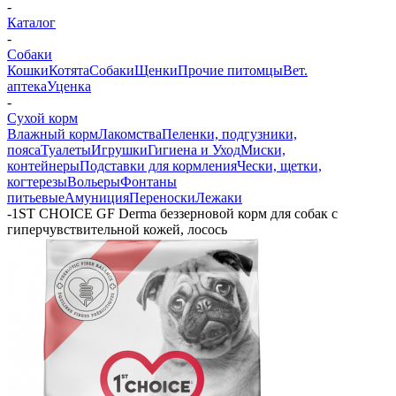
-
Каталог
-
Собаки
Кошки
Котята
Собаки
Щенки
Прочие питомцы
Вет.
аптека
Уценка
-
Сухой корм
Влажный корм
Лакомства
Пеленки, подгузники,
пояса
Туалеты
Игрушки
Гигиена и Уход
Миски,
контейнеры
Подставки для кормления
Чески, щетки,
когтерезы
Вольеры
Фонтаны
питьевые
Амуниция
Переноски
Лежаки
-
1ST CHOICE GF Derma беззерновой корм для собак с
гиперчувствительной кожей, лосось