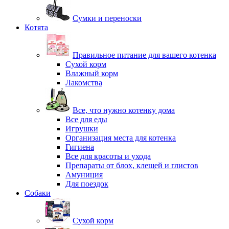
Сумки и переноски
Котята
Правильное питание для вашего котенка
Сухой корм
Влажный корм
Лакомства
Все, что нужно котенку дома
Все для еды
Игрушки
Организация места для котенка
Гигиена
Все для красоты и ухода
Препараты от блох, клещей и глистов
Амуниция
Для поездок
Собаки
Сухой корм