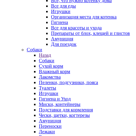
Все, что нужно котенку дома
Все для еды
Игрушки
Организация места для котенка
Гигиена
Все для красоты и ухода
Препараты от блох, клещей и глистов
Амуниция
Для поездок
Собаки
Назад
Собаки
Сухой корм
Влажный корм
Лакомства
Пеленки, подгузники, пояса
Туалеты
Игрушки
Гигиена и Уход
Миски, контейнеры
Подставки для кормления
Чески, щетки, когтерезы
Амуниция
Переноски
Лежаки