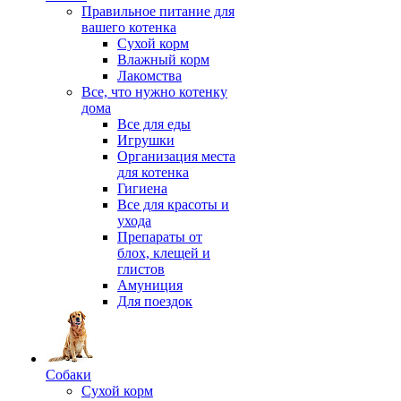
Правильное питание для
вашего котенка
Сухой корм
Влажный корм
Лакомства
Все, что нужно котенку
дома
Все для еды
Игрушки
Организация места
для котенка
Гигиена
Все для красоты и
ухода
Препараты от
блох, клещей и
глистов
Амуниция
Для поездок
Собаки
Сухой корм