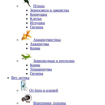
Птицы
Зерносмеси и лакомства
Кормушки
Клетки
Игрушки
Гигиена
Аквариумистика
Аквариумы
Корма
Земноводные и рептилии
Корма
Террарирумы
Гигиена
Вет. аптека
От блох и клещей
Воротники, попоны