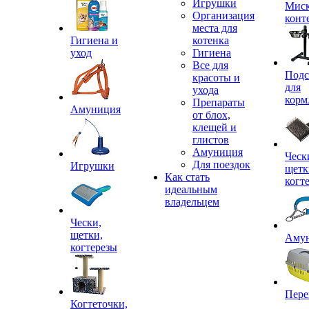
Игрушки
Миск
Организация
конт
места для
Гигиена и
котенка
уход
Гигиена
Все для
Подс
красоты и
для
ухода
корм
Препараты
Амуниция
от блох,
клещей и
глистов
Амуниция
Ческ
Для поездок
Игрушки
щетк
Как стать
когт
идеальным
владельцем
Чески,
щетки,
Аму
когтерезы
Пере
Когтеточки,