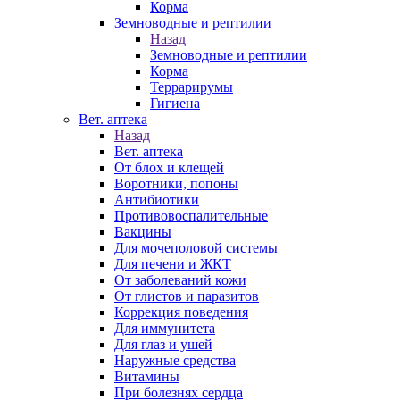
Корма
Земноводные и рептилии
Назад
Земноводные и рептилии
Корма
Террарирумы
Гигиена
Вет. аптека
Назад
Вет. аптека
От блох и клещей
Воротники, попоны
Антибиотики
Противовоспалительные
Вакцины
Для мочеполовой системы
Для печени и ЖКТ
От заболеваний кожи
От глистов и паразитов
Коррекция поведения
Для иммунитета
Для глаз и ушей
Наружные средства
Витамины
При болезнях сердца