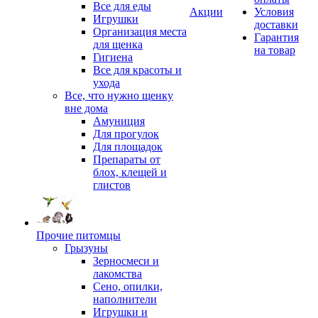
Все для еды
Акции
Условия
Игрушки
доставки
Организация места
Гарантия
для щенка
на товар
Гигиена
Все для красоты и
ухода
Все, что нужно щенку
вне дома
Амуниция
Для прогулок
Для площадок
Препараты от
блох, клещей и
глистов
Прочие питомцы
Грызуны
Зерносмеси и
лакомства
Сено, опилки,
наполнители
Игрушки и