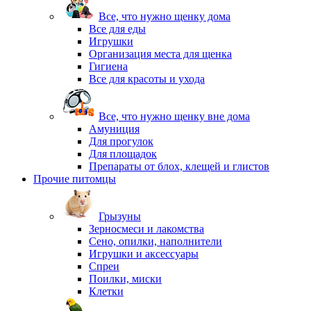
Все, что нужно щенку дома
Все для еды
Игрушки
Организация места для щенка
Гигиена
Все для красоты и ухода
Все, что нужно щенку вне дома
Амуниция
Для прогулок
Для площадок
Препараты от блох, клещей и глистов
Прочие питомцы
Грызуны
Зерносмеси и лакомства
Сено, опилки, наполнители
Игрушки и аксессуары
Спреи
Поилки, миски
Клетки