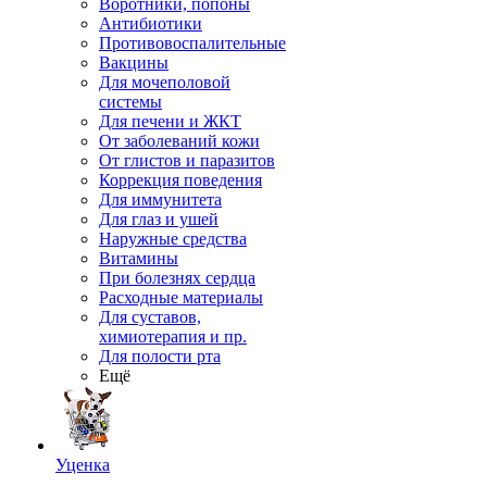
Воротники, попоны
Антибиотики
Противовоспалительные
Вакцины
Для мочеполовой
системы
Для печени и ЖКТ
От заболеваний кожи
От глистов и паразитов
Коррекция поведения
Для иммунитета
Для глаз и ушей
Наружные средства
Витамины
При болезнях сердца
Расходные материалы
Для суставов,
химиотерапия и пр.
Для полости рта
Ещё
Уценка