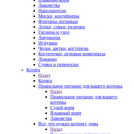
Лакомства
Наполнители
Миски, контейнеры
Фонтаны питьевые
Лотки, совки, пеленки
Гигиена и уход
Амуниция
Игрушки
Чески, щетки, когтерезы
Когтеточки, игровые комплексы
Лежанки
Сумки и переноски
Котята
Назад
Котята
Правильное питание для вашего котенка
Назад
Правильное питание для вашего
котенка
Сухой корм
Влажный корм
Лакомства
Все, что нужно котенку дома
Назад