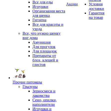
Все для еды
Акции
Условия
Игрушки
доставки
Организация места
Гарантия
для щенка
на товар
Гигиена
Все для красоты и
ухода
Все, что нужно щенку
вне дома
Амуниция
Для прогулок
Для площадок
Препараты от
блох, клещей и
глистов
Прочие питомцы
Грызуны
Зерносмеси и
лакомства
Сено, опилки,
наполнители
Игрушки и