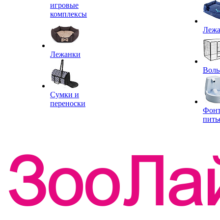
игровые
комплексы
Леж
Лежанки
Воль
Сумки и
переноски
Фон
пить