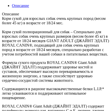
Описание
Описание
Корм сухой для взрослых собак очень крупных пород (весом
более 45 кг) в возрасте от 18/24 мес.
Корм сухой полнорационный для собак – Специально для
взрослых собак очень крупных размеров (весом более 45 кг) в
возрасте от 18/24 месяцев GIANT ADULT (ДЖАЙНТ ЭДАЛТ)
ROYAL CANIN®, подходящий для собак очень крупных
пород в возрасте от 18/24 месяцев, специально разработан с
учетом потребностей вашей собаки в питательных веществах.
Формула сухого продукта ROYAL CANIN® Giant Adult
(ДЖАЙНТ ЭДАЛТ) поддерживает здоровье костей и
суставов, обеспечивает высокую перевариваемость и
жизненную энергию, а также способствует здоровью
сердечно-сосудистой системы животного.
Содержащиеся в рационе высококачественные белки L.I.P.*
легко усваиваются и поддерживают оптимальное
пищеварение.
ROYAL CANIN® Giant Adult (ДЖАЙНТ ЭДАЛТ) содержит
полифенолы зеленого чая, витамины С и Е, лютеин, таурин,