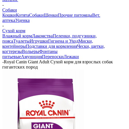
-
Собаки
Кошки
Котята
Собаки
Щенки
Прочие питомцы
Вет.
аптека
Уценка
-
Сухой корм
Влажный корм
Лакомства
Пеленки, подгузники,
пояса
Туалеты
Игрушки
Гигиена и Уход
Миски,
контейнеры
Подставки для кормления
Чески, щетки,
когтерезы
Вольеры
Фонтаны
питьевые
Амуниция
Переноски
Лежаки
-
Royal Canin Giant Adult Сухой корм для взрослых собак
гигантских пород