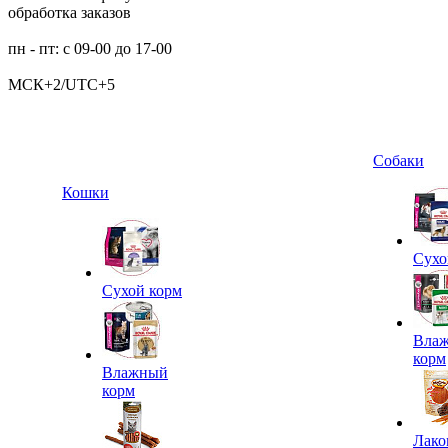
обработка заказов
пн - пт: с 09-00 до 17-00
МСК+2/UTC+5
Собаки
Кошки
Сухо
Сухой корм
Вла
корм
Влажный
корм
Лако