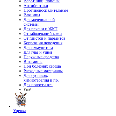
Воротники, попоны
Антибиотики
Противовоспалительные
Вакцины
Для мочеполовой
системы
Для печени и ЖКТ
От заболеваний кожи
От глистов и паразитов
Коррекция поведения
Для иммунитета
Для глаз и ушей
Наружные средства
Витамины
При болезнях сердца
Расходные материалы
Для суставов,
химиотерапия и пр.
Для полости рта
Ещё
Уценка