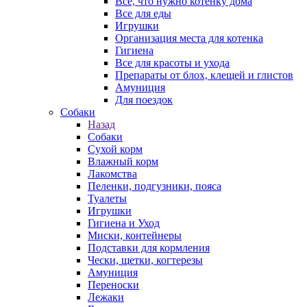
Все, что нужно котенку дома
Все для еды
Игрушки
Организация места для котенка
Гигиена
Все для красоты и ухода
Препараты от блох, клещей и глистов
Амуниция
Для поездок
Собаки
Назад
Собаки
Сухой корм
Влажный корм
Лакомства
Пеленки, подгузники, пояса
Туалеты
Игрушки
Гигиена и Уход
Миски, контейнеры
Подставки для кормления
Чески, щетки, когтерезы
Амуниция
Переноски
Лежаки