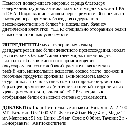
Помогает поддерживать здоровье сердца благодаря
содержанию таурина, антиоксидантов и жирных кислот EPA
и DHA. Поддержание высокой переваримости Обеспечивает
высокую переваримость благодаря содержанию
высококачественных белков* и идеальному балансу
диетической клетчатки. *L.I.P.: специально отобранные белки
с высокой степенью усвояемости.
ИНГРЕДИЕНТЫ:
мука из зерновых культур,
дегидратированные белки животного происхождения, изолят
растительных белков*, животные жиры, пшеница, рис,
гидролизат белков животного происхождения
(вкусоароматические добавки), растительная клетчатка,
рыбий жир, минеральные вещества, соевое масло, дрожжи и
побочные продукты брожения, аминокислоты, масло
огуречника аптечного, глюкозамина гидрохлорид, экстракт
бархатцев прямостоячих (источник лютеина), гидролизат из
хряща (источник хондроитина). *L.I.P.: специально
отобранные белки с высокой степенью усвояемости.
ДОБАВКИ (в 1 кг):
Питательные добавки: Витамин A: 21500
ME, Витамин D3: 1000 ME, Железо: 40 мг, Йод: 4 мг, Медь: 12
мг, Марганец: 51 мг, Цинк: 154 мг, Ceлeн: 0,08 мг, Таурин: 2 г -
Консерванты - Антиокислители.