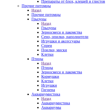
Препараты от блох, клещей и глистов
Прочие питомцы
Назад
Прочие питомцы
Грызуны
Назад
Грызуны
Зерносмеси и лакомства
Сено, опилки, наполнители
Игрушки и аксессуары
Спреи
Поилки, миски
Клетки
Птицы
Назад
Птицы
Зерносмеси и лакомства
Кормушки
Клетки
Игрушки
Гигиена
Аквариумистика
Назад
Аквариумистика
Аквариумы