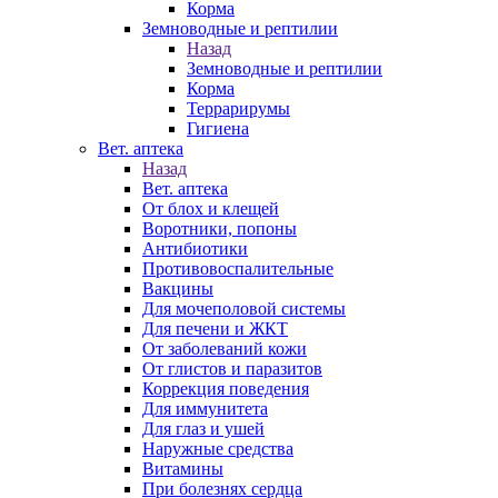
Корма
Земноводные и рептилии
Назад
Земноводные и рептилии
Корма
Террарирумы
Гигиена
Вет. аптека
Назад
Вет. аптека
От блох и клещей
Воротники, попоны
Антибиотики
Противовоспалительные
Вакцины
Для мочеполовой системы
Для печени и ЖКТ
От заболеваний кожи
От глистов и паразитов
Коррекция поведения
Для иммунитета
Для глаз и ушей
Наружные средства
Витамины
При болезнях сердца