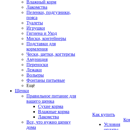
Влажный корм
Лакомства
Пеленки, подгузники,
пояса
Туалеты
Игрушки
Гигиена и Уход
Миски, контейнеры
Подставки для
кормления
Чески, щетки, когтерезы
Амуниция
Переноски
Лежаки
Вольеры
Фонтаны питьевые
Ещё
Щенки
Правильное питание для
вашего щенка
Сухие корма
Влажные корма
Как купить
Лакомства
Ко
Все, что нужно щенку
Условия
дома
оплаты