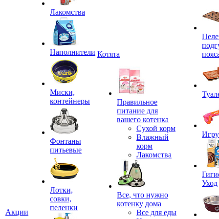
Лакомства
Пеле
подг
Наполнители
Котята
пояс
Миски,
Туал
контейнеры
Правильное
питание для
вашего котенка
Сухой корм
Игр
Влажный
Фонтаны
корм
питьевые
Лакомства
Гиги
Уход
Лотки,
Все, что нужно
совки,
котенку дома
пеленки
Акции
Все для еды