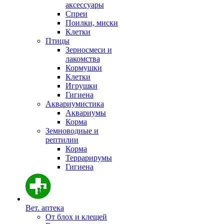
аксессуары
Спреи
Поилки, миски
Клетки
Птицы
Зерносмеси и
лакомства
Кормушки
Клетки
Игрушки
Гигиена
Аквариумистика
Аквариумы
Корма
Земноводные и
рептилии
Корма
Террарирумы
Гигиена
Вет. аптека
От блох и клещей