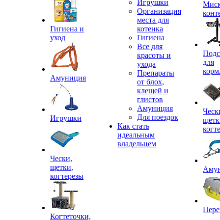
Игрушки
Миск
Организация
конт
места для
Гигиена и
котенка
уход
Гигиена
Все для
Подс
красоты и
для
ухода
корм
Препараты
Амуниция
от блох,
клещей и
глистов
Амуниция
Ческ
Для поездок
Игрушки
щетк
Как стать
когт
идеальным
владельцем
Чески,
щетки,
Аму
когтерезы
Пере
Когтеточки,