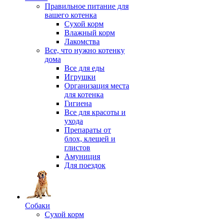
Правильное питание для
вашего котенка
Сухой корм
Влажный корм
Лакомства
Все, что нужно котенку
дома
Все для еды
Игрушки
Организация места
для котенка
Гигиена
Все для красоты и
ухода
Препараты от
блох, клещей и
глистов
Амуниция
Для поездок
Собаки
Сухой корм