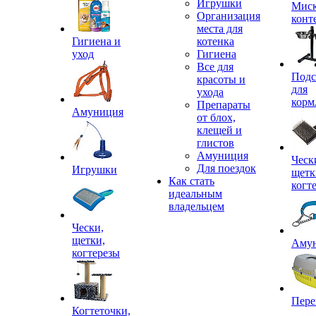
Игрушки
Миск
Организация
конт
места для
Гигиена и
котенка
уход
Гигиена
Все для
Подс
красоты и
для
ухода
корм
Препараты
Амуниция
от блох,
клещей и
глистов
Амуниция
Ческ
Для поездок
Игрушки
щетк
Как стать
когт
идеальным
владельцем
Чески,
щетки,
Аму
когтерезы
Пере
Когтеточки,