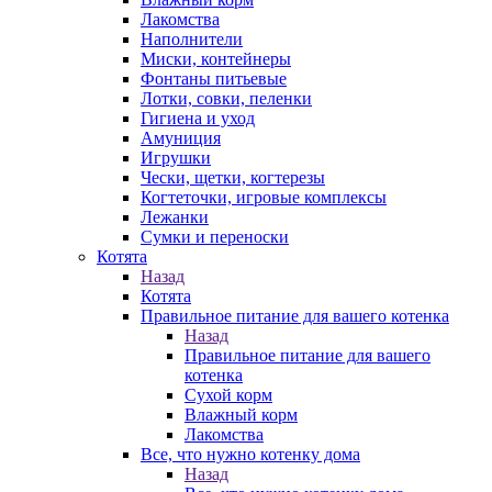
Лакомства
Наполнители
Миски, контейнеры
Фонтаны питьевые
Лотки, совки, пеленки
Гигиена и уход
Амуниция
Игрушки
Чески, щетки, когтерезы
Когтеточки, игровые комплексы
Лежанки
Сумки и переноски
Котята
Назад
Котята
Правильное питание для вашего котенка
Назад
Правильное питание для вашего
котенка
Сухой корм
Влажный корм
Лакомства
Все, что нужно котенку дома
Назад