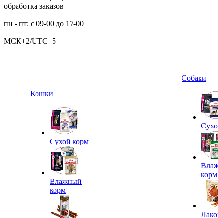
обработка заказов
пн - пт: с 09-00 до 17-00
МСК+2/UTC+5
Собаки
Кошки
Сухо
Сухой корм
Вла
корм
Влажный
корм
Лако