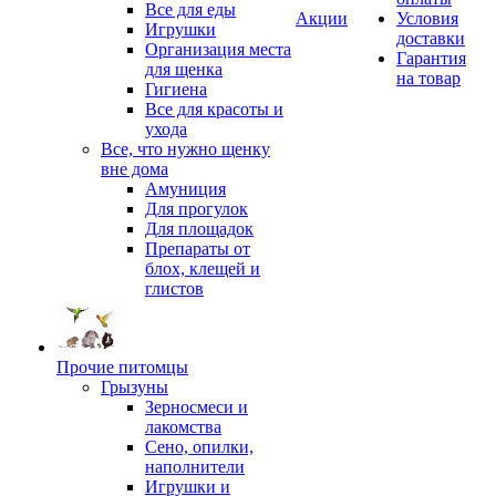
Все для еды
Акции
Условия
Игрушки
доставки
Организация места
Гарантия
для щенка
на товар
Гигиена
Все для красоты и
ухода
Все, что нужно щенку
вне дома
Амуниция
Для прогулок
Для площадок
Препараты от
блох, клещей и
глистов
Прочие питомцы
Грызуны
Зерносмеси и
лакомства
Сено, опилки,
наполнители
Игрушки и