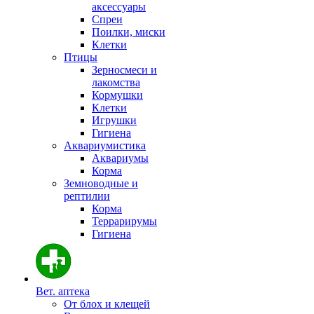
аксессуары
Спреи
Поилки, миски
Клетки
Птицы
Зерносмеси и
лакомства
Кормушки
Клетки
Игрушки
Гигиена
Аквариумистика
Аквариумы
Корма
Земноводные и
рептилии
Корма
Террарирумы
Гигиена
Вет. аптека
От блох и клещей