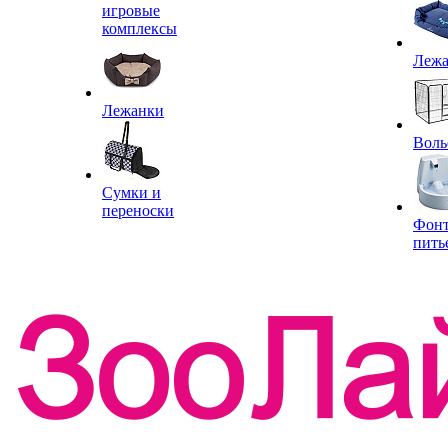
игровые
комплексы
Леж
Лежанки
Воль
Сумки и
переноски
Фон
пить