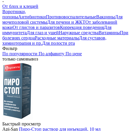
-
От блох и клещей
Воротники,
попоны
Антибиотики
Противовоспалительные
Вакцины
Для
мочеполовой системы
Для печени и ЖКТ
От заболеваний
кожи
От глистов и паразитов
Коррекция поведения
Для
иммунитета
Для глаз и ушей
Наружные средства
Витамины
При
болезнях сердца
Расходные материалы
Для суставов,
химиотерапия и пр.
Для полости рта
Фильтр
По популярности
По алфавиту
По цене
только самовывоз
Быстрый просмотр
Api-San
Пиро-Стоп раствор для инъекций, 10 мл