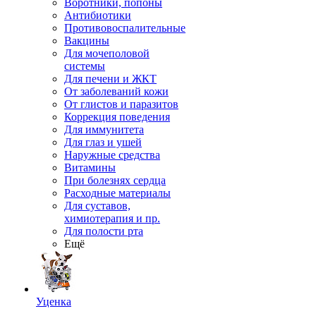
Воротники, попоны
Антибиотики
Противовоспалительные
Вакцины
Для мочеполовой
системы
Для печени и ЖКТ
От заболеваний кожи
От глистов и паразитов
Коррекция поведения
Для иммунитета
Для глаз и ушей
Наружные средства
Витамины
При болезнях сердца
Расходные материалы
Для суставов,
химиотерапия и пр.
Для полости рта
Ещё
Уценка