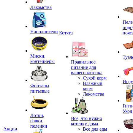
Лакомства
Пеле
подг
Наполнители
Котята
пояс
Миски,
Туал
контейнеры
Правильное
питание для
вашего котенка
Сухой корм
Игр
Влажный
Фонтаны
корм
питьевые
Лакомства
Гиги
Уход
Лотки,
Все, что нужно
совки,
котенку дома
пеленки
Акции
Все для еды