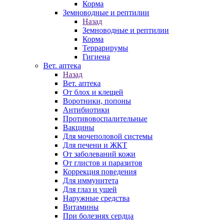
Корма
Земноводные и рептилии
Назад
Земноводные и рептилии
Корма
Террарирумы
Гигиена
Вет. аптека
Назад
Вет. аптека
От блох и клещей
Воротники, попоны
Антибиотики
Противовоспалительные
Вакцины
Для мочеполовой системы
Для печени и ЖКТ
От заболеваний кожи
От глистов и паразитов
Коррекция поведения
Для иммунитета
Для глаз и ушей
Наружные средства
Витамины
При болезнях сердца