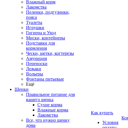
Влажный корм
Лакомства
Пеленки, подгузники,
пояса
Туалеты
Игрушки
Гигиена и Уход
Миски, контейнеры
Подставки для
кормления
Чески, щетки, когтерезы
Амуниция
Переноски
Лежаки
Вольеры
Фонтаны питьевые
Ещё
Щенки
Правильное питание для
вашего щенка
Сухие корма
Влажные корма
Как купить
Лакомства
Ко
Все, что нужно щенку
Условия
дома
оплаты