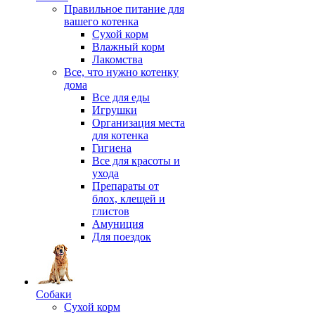
Правильное питание для
вашего котенка
Сухой корм
Влажный корм
Лакомства
Все, что нужно котенку
дома
Все для еды
Игрушки
Организация места
для котенка
Гигиена
Все для красоты и
ухода
Препараты от
блох, клещей и
глистов
Амуниция
Для поездок
Собаки
Сухой корм