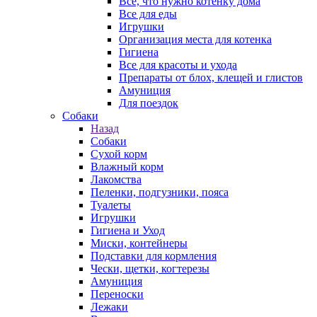
Все, что нужно котенку дома
Все для еды
Игрушки
Организация места для котенка
Гигиена
Все для красоты и ухода
Препараты от блох, клещей и глистов
Амуниция
Для поездок
Собаки
Назад
Собаки
Сухой корм
Влажный корм
Лакомства
Пеленки, подгузники, пояса
Туалеты
Игрушки
Гигиена и Уход
Миски, контейнеры
Подставки для кормления
Чески, щетки, когтерезы
Амуниция
Переноски
Лежаки