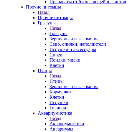
Препараты от блох, клещей и глистов
Прочие питомцы
Назад
Прочие питомцы
Грызуны
Назад
Грызуны
Зерносмеси и лакомства
Сено, опилки, наполнители
Игрушки и аксессуары
Спреи
Поилки, миски
Клетки
Птицы
Назад
Птицы
Зерносмеси и лакомства
Кормушки
Клетки
Игрушки
Гигиена
Аквариумистика
Назад
Аквариумистика
Аквариумы