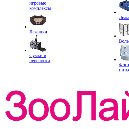
игровые
комплексы
Леж
Лежанки
Воль
Сумки и
переноски
Фон
пить