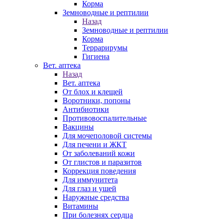
Корма
Земноводные и рептилии
Назад
Земноводные и рептилии
Корма
Террарирумы
Гигиена
Вет. аптека
Назад
Вет. аптека
От блох и клещей
Воротники, попоны
Антибиотики
Противовоспалительные
Вакцины
Для мочеполовой системы
Для печени и ЖКТ
От заболеваний кожи
От глистов и паразитов
Коррекция поведения
Для иммунитета
Для глаз и ушей
Наружные средства
Витамины
При болезнях сердца