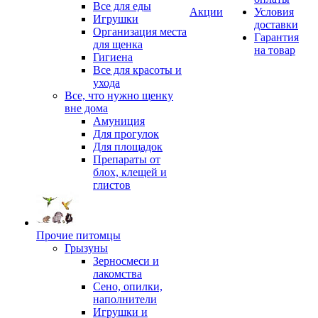
Все для еды
Акции
Условия
Игрушки
доставки
Организация места
Гарантия
для щенка
на товар
Гигиена
Все для красоты и
ухода
Все, что нужно щенку
вне дома
Амуниция
Для прогулок
Для площадок
Препараты от
блох, клещей и
глистов
Прочие питомцы
Грызуны
Зерносмеси и
лакомства
Сено, опилки,
наполнители
Игрушки и