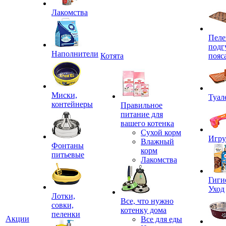
Лакомства
Пеле
подг
Наполнители
Котята
пояс
Миски,
Туал
контейнеры
Правильное
питание для
вашего котенка
Сухой корм
Игр
Влажный
Фонтаны
корм
питьевые
Лакомства
Гиги
Уход
Лотки,
Все, что нужно
совки,
котенку дома
пеленки
Акции
Все для еды