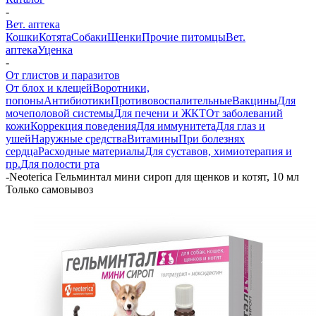
-
Вет. аптека
Кошки
Котята
Собаки
Щенки
Прочие питомцы
Вет.
аптека
Уценка
-
От глистов и паразитов
От блох и клещей
Воротники,
попоны
Антибиотики
Противовоспалительные
Вакцины
Для
мочеполовой системы
Для печени и ЖКТ
От заболеваний
кожи
Коррекция поведения
Для иммунитета
Для глаз и
ушей
Наружные средства
Витамины
При болезнях
сердца
Расходные материалы
Для суставов, химиотерапия и
пр.
Для полости рта
-
Neoterica Гельминтал мини сироп для щенков и котят, 10 мл
Только самовывоз