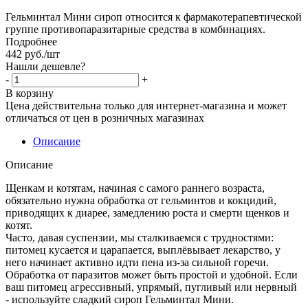
Гельминтал Мини сироп относится к фармакотерапевтической
группе противопаразитарные средства в комбинациях.
Подробнее
442
руб.
/шт
Нашли дешевле?
-
+
В корзину
Цена действительна только для интернет-магазина и может
отличаться от цен в розничных магазинах
Описание
Описание
Щенкам и котятам, начиная с самого раннего возраста,
обязательно нужна обработка от гельминтов и кокцидий,
приводящих к диарее, замедлению роста и смерти щенков и
котят.
Часто, давая суспензии, мы сталкиваемся с трудностями:
питомец кусается и царапается, выплёвывает лекарство, у
него начинает активно идти пена из-за сильной горечи.
Обработка от паразитов может быть простой и удобной. Если
ваш питомец агрессивный, упрямый, пугливый или нервный
- используйте сладкий сироп Гельминтал Мини.