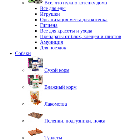
Все, что нужно котенку дома
Все для еды
Игрушки
Организация места для котенка
Гигиена
Все для красоты и ухода
Препараты от блох, клещей и глистов
Амуниция
Для поездок
Собаки
Сухой корм
Влажный корм
Лакомства
Пеленки, подгузники, пояса
Туалеты