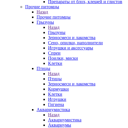
Препараты от блох, клещей и глистов
Прочие питомцы
Назад
Прочие питомцы
Грызуны
Назад
Грызуны
Зерносмеси и лакомства
Сено, опилки, наполнители
Игрушки и аксессуары
Спреи
Поилки, миски
Клетки
Птицы
Назад
Птицы
Зерносмеси и лакомства
Кормушки
Клетки
Игрушки
Гигиена
Аквариумистика
Назад
Аквариумистика
Аквариумы