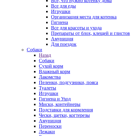
Все, что нужно котенку дома
Все для еды
Игрушки
Организация места для котенка
Гигиена
Все для красоты и ухода
Препараты от блох, клещей и глистов
Амуниция
Для поездок
Собаки
Назад
Собаки
Сухой корм
Влажный корм
Лакомства
Пеленки, подгузники, пояса
Туалеты
Игрушки
Гигиена и Уход
Миски, контейнеры
Подставки для кормления
Чески, щетки, когтерезы
Амуниция
Переноски
Лежаки