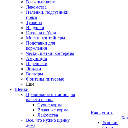
Влажный корм
Лакомства
Пеленки, подгузники,
пояса
Туалеты
Игрушки
Гигиена и Уход
Миски, контейнеры
Подставки для
кормления
Чески, щетки, когтерезы
Амуниция
Переноски
Лежаки
Вольеры
Фонтаны питьевые
Ещё
Щенки
Правильное питание для
вашего щенка
Сухие корма
Влажные корма
Как купить
Лакомства
Ко
Все, что нужно щенку
Условия
дома
оплаты