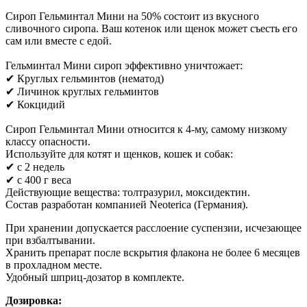
Сироп Гельминтал Мини на 50% состоит из вкусного
сливочного сиропа. Ваш котенок или щенок может съесть его
сам или вместе с едой.
Гельминтал Мини сироп эффективно уничтожает:
✔ Круглых гельминтов (нематод)
✔ Личинок круглых гельминтов
✔ Кокцидий
Сироп Гельминтал Мини относится к 4-му, самому низкому
классу опасности.
Используйте для котят и щенков, кошек и собак:
✔ с 2 недель
✔ с 400 г веса
Действующие вещества: толтразурил, моксидектин.
Состав разработан компанией Neoterica (Германия).
При хранении допускается расслоение суспензии, исчезающее
при взбалтывании.
Хранить препарат после вскрытия флакона не более 6 месяцев
в прохладном месте.
Удобный шприц-дозатор в комплекте.
Дозировка: