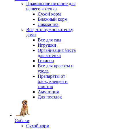
Правильное питание для
вашего котенка
Сухой корм
Влажный корм
Лакомства
Все, что нужно котенку
дома
Все для еды
Игрушки
Организация места
для котенка
Гигиена
Все для красоты и
ухода
Препараты от
блох, клещей и
глистов
Амуниция
Для поездок
Собаки
Сухой корм