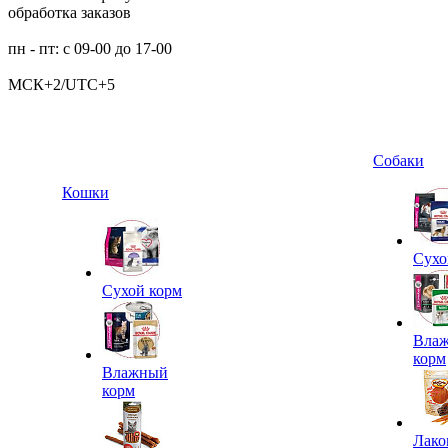
обработка заказов
пн - пт: с 09-00 до 17-00
МСК+2/UTC+5
Собаки
Кошки
Сухо
Сухой корм
Вла
корм
Влажный
корм
Лако