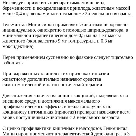
Не следует применять препарат самкам в период
беременности и вскармливания приплода, животным массой
менее 0,4 кг, щенкам и котятам моложе 2-недельного возраста.
Гельминтал Мини сироп применяют животным перорально
индивидуально, однократно с помощью шприца-дозатора, в
минимальной терапевтической дозе 0,5 мл на 1 кг массы
животного (эквивалентно 9 мг толтразурила и 0,3 мг
моксидектина).
Перед применением суспензию во флаконе следует тщательно
взболтать.
При выраженных клинических признаках инвазии
животному дополнительно назначают средства
симптоматической и патогенетической терапии.
Для снижения количества ооцист кокцидий, выделяемых во
внешнюю среду, и достижения максимального
профилактического эффекта, в неблагополучных по
кокцидиозу питомниках (приютах) препарат назначают всем
вновь поступившим животным с 2-недельного возраста.
С целью профилактики кишечных нематодозов Гельминтал
Мини сироп применяют в терапевтической дозе один раз в З