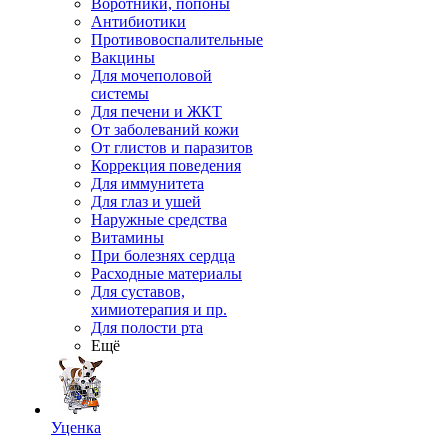
Воротники, попоны
Антибиотики
Противовоспалительные
Вакцины
Для мочеполовой
системы
Для печени и ЖКТ
От заболеваний кожи
От глистов и паразитов
Коррекция поведения
Для иммунитета
Для глаз и ушей
Наружные средства
Витамины
При болезнях сердца
Расходные материалы
Для суставов,
химиотерапия и пр.
Для полости рта
Ещё
Уценка