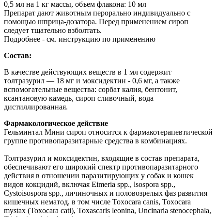
0,5 мл на 1 кг массы, объем флакона: 10 мл
Препарат дают животным перорально индивидуально с
помощью шприца-дозатора. Перед применением сироп
следует тщательно взболтать.
Подробнее - см. инструкцию по применению
Состав:
В качестве действующих веществ в 1 мл содержит
толтразурил — 18 мг и моксидектин - 0,6 мг, а также
вспомогательные вещества: сорбат калия, бентонит,
ксантановую камедь, сироп сливочный, вода
дистиллированная.
Фармакологическое действие
Гельминтал Мини сироп относится к фармакотерапевтической
группе противопаразитарные средства в комбинациях.
Толтразурил и моксидектин, входящие в состав препарата,
обеспечивают его широкий спектр противопаразитарного
действия в отношении паразитирующих у собак и кошек
видов кокцидий, включая Eimeria spp., lsospora spp.,
Cystoisospora spp., личиночных и половозрелых фаз развития
кишечных нематод, в том числе Toxocara canis, Toxocara
mystax (Toxocara cati), Toxascaris leonina, Uncinaria stenocephala,