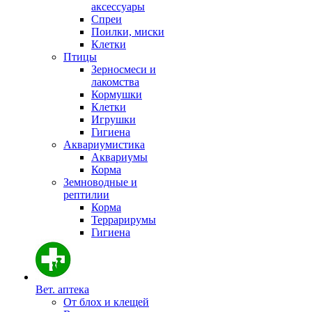
аксессуары
Спреи
Поилки, миски
Клетки
Птицы
Зерносмеси и
лакомства
Кормушки
Клетки
Игрушки
Гигиена
Аквариумистика
Аквариумы
Корма
Земноводные и
рептилии
Корма
Террарирумы
Гигиена
Вет. аптека
От блох и клещей