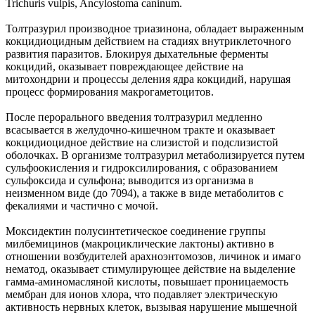
Trichuris vulpis, Ancylostoma caninum.
Толтразурил производное триазинона, обладает выраженным
кокцидиоцидным действием на стадиях внутриклеточного
развития паразитов. Блокируя дыхательные ферменты
кокцидий, оказывает повреждающее действие на
митохондрии и процессы деления ядра кокцидий, нарушая
процесс формирования макрогаметоцитов.
После перорального введения толтразурил медленно
всасывается в желудочно-кишечном тракте и оказывает
кокцидиоцидное действие на слизистой и подслизистой
оболочках. В организме толтразурил метаболизируется путем
сульфоокисления и гидроксилирования, с образованием
сульфоксида и сульфона; выводится из организма в
неизменном виде (до 7094), а также в виде метаболитов с
фекалиями и частично с мочой.
Моксидектин полусинтетическое соединение группы
милбемицинов (макроциклические лактоны) активно в
отношении возбудителей арахноэнтомозов, личинок и имаго
нематод, оказывает стимулирующее действие на выделение
гамма-аминомасляной кислоты, повышает проницаемость
мембран для ионов хлора, что подавляет электрическую
активность нервных клеток, вызывая нарушение мышечной