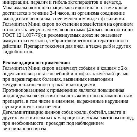
иннервации, паралич и гибель эктопаразитов и нематод.
Максимальная концентрация моксидектина в плазме крови
достигается в течение 2-4 часов, из организма соединение
выводится в основном в неизмененном виде с фекалиями.
Гельминтал Мини сироп по степени воздействия на организм
относится к веществам «малоопасным» (4 класс опасности по
ГОСТ 12.1.007-76); в рекомендуемых дозах не оказывает
иммунотоксического, эмбриотоксического и тератогенного
действия. Препарат токсичен для пчел, а также рыб и других
гидробионтов.
Рекомендации по применению
Гельминтал Мини сироп назначают собакам и кошкам с 2-х
недельного возраста с лечебной и профилактической целью
при паразитарных болезнях, вызванных нематодами
желудочно-кишечного тракта и кокцидиями.
Противопоказанием к применению является повышенная
индивидуальная чувствительность животного к компонентам
препарата, в том числе в анамнезе, выраженные нарушения
функции почек или печени.
Дегельминтизацию щенков собак колли, бобтейл, шелти и
других чувствительных к макроциклическим лактонам пород,
при необходимости, проводят под наблюдением
ветеринарного врача.