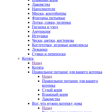
Лакомства
Наполнители
Миски, контейнеры
Фонтаны питьевые
Лотки, совки, пеленки
Гигиена и уход
Амуниция
Игрушки
Чески, щетки, когтерезы
Когтеточки, игровые комплексы
Лежанки
Сумки и переноски
Котята
Назад
Котята
Правильное питание для вашего котенка
Назад
Правильное питание для вашего
котенка
Сухой корм
Влажный корм
Лакомства
Все, что нужно котенку дома
Назад