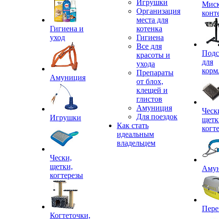
Игрушки
Миск
Организация
конт
места для
Гигиена и
котенка
уход
Гигиена
Все для
Подс
красоты и
для
ухода
корм
Препараты
Амуниция
от блох,
клещей и
глистов
Амуниция
Ческ
Для поездок
Игрушки
щетк
Как стать
когт
идеальным
владельцем
Чески,
щетки,
Аму
когтерезы
Пере
Когтеточки,