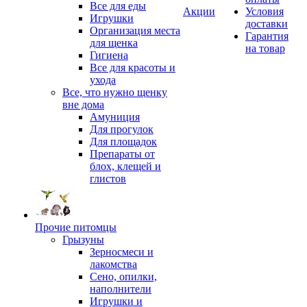
Все для еды
Акции
Условия
Игрушки
доставки
Организация места
Гарантия
для щенка
на товар
Гигиена
Все для красоты и
ухода
Все, что нужно щенку
вне дома
Амуниция
Для прогулок
Для площадок
Препараты от
блох, клещей и
глистов
Прочие питомцы
Грызуны
Зерносмеси и
лакомства
Сено, опилки,
наполнители
Игрушки и