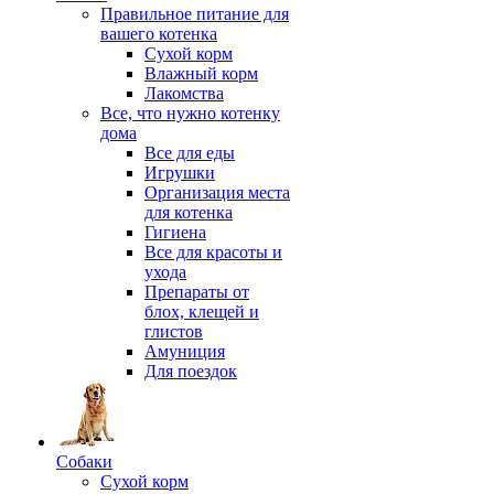
Правильное питание для
вашего котенка
Сухой корм
Влажный корм
Лакомства
Все, что нужно котенку
дома
Все для еды
Игрушки
Организация места
для котенка
Гигиена
Все для красоты и
ухода
Препараты от
блох, клещей и
глистов
Амуниция
Для поездок
Собаки
Сухой корм