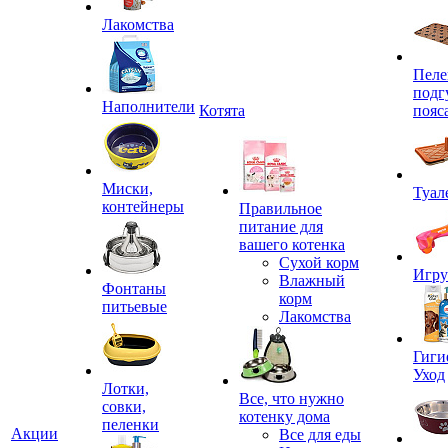
Лакомства
Пеле
подг
Наполнители
Котята
пояс
Миски,
Туал
контейнеры
Правильное
питание для
вашего котенка
Сухой корм
Игр
Влажный
Фонтаны
корм
питьевые
Лакомства
Гиги
Уход
Лотки,
Все, что нужно
совки,
котенку дома
пеленки
Акции
Все для еды