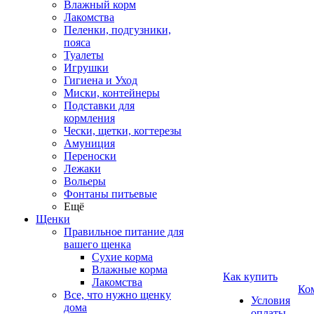
Влажный корм
Лакомства
Пеленки, подгузники,
пояса
Туалеты
Игрушки
Гигиена и Уход
Миски, контейнеры
Подставки для
кормления
Чески, щетки, когтерезы
Амуниция
Переноски
Лежаки
Вольеры
Фонтаны питьевые
Ещё
Щенки
Правильное питание для
вашего щенка
Сухие корма
Влажные корма
Как купить
Лакомства
Ко
Все, что нужно щенку
Условия
дома
оплаты