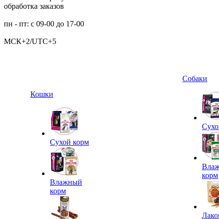
обработка заказов
пн - пт: с 09-00 до 17-00
МСК+2/UTC+5
Собаки
Кошки
Сухо
Сухой корм
Вла
корм
Влажный
корм
Лако