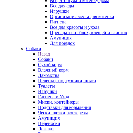
Все, что нужно котенку дома
Все для еды
Игрушки
Организация места для котенка
Гигиена
Все для красоты и ухода
Препараты от блох, клещей и глистов
Амуниция
Для поездок
Собаки
Назад
Собаки
Сухой корм
Влажный корм
Лакомства
Пеленки, подгузники, пояса
Туалеты
Игрушки
Гигиена и Уход
Миски, контейнеры
Подставки для кормления
Чески, щетки, когтерезы
Амуниция
Переноски
Лежаки