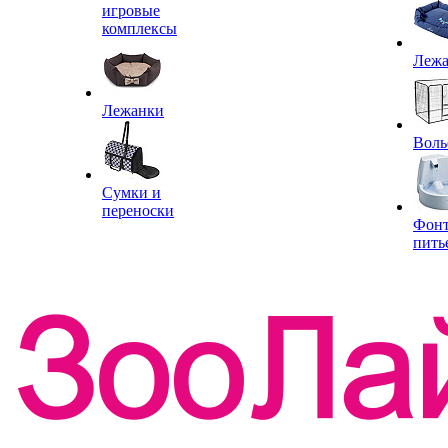
игровые
комплексы
Леж
Лежанки
Воль
Сумки и
переноски
Фон
пить