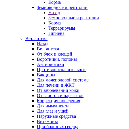
Корма
Земноводные и рептилии
Назад
Земноводные и рептилии
Корма
Террарирумы
Гигиена
Вет. аптека
Назад
Вет. аптека
От блох и клещей
Воротники, попоны
Антибиотики
Противовоспалительные
Вакцины
Для мочеполовой системы
Для печени и ЖКТ
От заболеваний кожи
От глистов и паразитов
Коррекция поведения
Для иммунитета
Для глаз и ушей
Наружные средства
Витамины
При болезнях сердца