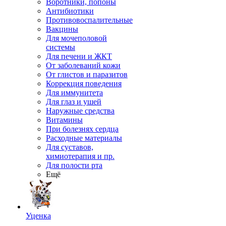
Воротники, попоны
Антибиотики
Противовоспалительные
Вакцины
Для мочеполовой
системы
Для печени и ЖКТ
От заболеваний кожи
От глистов и паразитов
Коррекция поведения
Для иммунитета
Для глаз и ушей
Наружные средства
Витамины
При болезнях сердца
Расходные материалы
Для суставов,
химиотерапия и пр.
Для полости рта
Ещё
Уценка