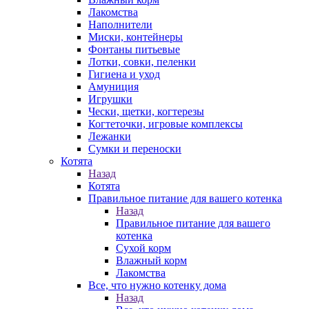
Лакомства
Наполнители
Миски, контейнеры
Фонтаны питьевые
Лотки, совки, пеленки
Гигиена и уход
Амуниция
Игрушки
Чески, щетки, когтерезы
Когтеточки, игровые комплексы
Лежанки
Сумки и переноски
Котята
Назад
Котята
Правильное питание для вашего котенка
Назад
Правильное питание для вашего
котенка
Сухой корм
Влажный корм
Лакомства
Все, что нужно котенку дома
Назад