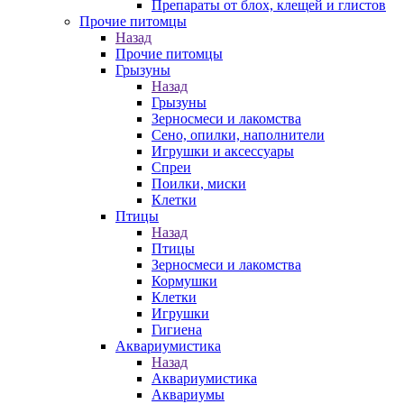
Препараты от блох, клещей и глистов
Прочие питомцы
Назад
Прочие питомцы
Грызуны
Назад
Грызуны
Зерносмеси и лакомства
Сено, опилки, наполнители
Игрушки и аксессуары
Спреи
Поилки, миски
Клетки
Птицы
Назад
Птицы
Зерносмеси и лакомства
Кормушки
Клетки
Игрушки
Гигиена
Аквариумистика
Назад
Аквариумистика
Аквариумы