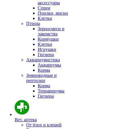
аксессуары
Спреи
Поилки, миски
Клетки
Птицы
Зерносмеси и
лакомства
Кормушки
Клетки
Игрушки
Гигиена
Аквариумистика
Аквариумы
Корма
Земноводные и
рептилии
Корма
Террарирумы
Гигиена
Вет. аптека
От блох и клещей