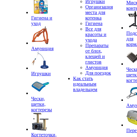
Игрушки
Миск
Организация
конт
места для
Гигиена и
котенка
уход
Гигиена
Все для
Подс
красоты и
для
ухода
корм
Препараты
Амуниция
от блох,
клещей и
глистов
Амуниция
Ческ
Для поездок
Игрушки
щетк
Как стать
когт
идеальным
владельцем
Чески,
щетки,
Аму
когтерезы
Пере
Когтеточки,