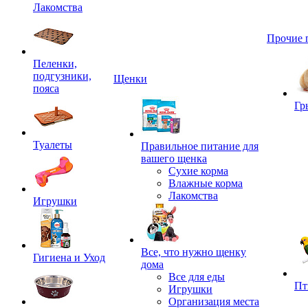
Лакомства
Прочие 
Пеленки,
подгузники,
Щенки
пояса
Гр
Туалеты
Правильное питание для
вашего щенка
Сухие корма
Влажные корма
Лакомства
Игрушки
Все, что нужно щенку
Гигиена и Уход
дома
Все для еды
Пт
Игрушки
Организация места