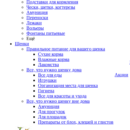
Подставки для кормления
Чески, щетки, когтерезы
Амуниция
Переноски
Лежаки
Вольеры
Фонтаны питьевые
Ещё
Щенки
Правильное питание для вашего щенка
Сухие корма
Влажные корма
Лакомства
Все, что нужно щенку дома
Акции
Все для еды
Игрушки
Организация места для щенка
Гигиена
Все для красоты и ухода
Все, что нужно щенку вне дома
Амуниция
Для прогулок
Для площадок
Препараты от блох, клещей и глистов