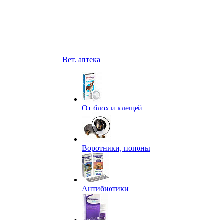
Вет. аптека
От блох и клещей
Воротники, попоны
Антибиотики