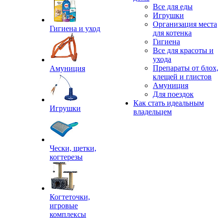
Все для еды
Игрушки
Организация места
Гигиена и уход
для котенка
Гигиена
Все для красоты и
ухода
Препараты от блох
Амуниция
клещей и глистов
Амуниция
Для поездок
Как стать идеальным
Игрушки
владельцем
Чески, щетки,
когтерезы
Когтеточки,
игровые
комплексы