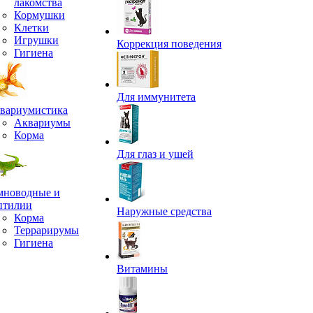
лакомства
Кормушки
Клетки
Игрушки
Коррекция поведения
Гигиена
Для иммунитета
вариумистика
Аквариумы
Корма
Для глаз и ушей
мноводные и
птилии
Наружные средства
Корма
Террарирумы
Гигиена
Витамины