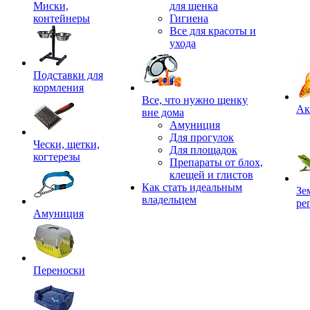
Миски,
для щенка
контейнеры
Гигиена
Все для красоты и
ухода
Подставки для
кормления
,
Все, что нужно щенку
Ак
вне дома
Амуниция
Для прогулок
Чески, щетки,
Для площадок
когтерезы
Препараты от блох,
клещей и глистов
Как стать идеальным
Зе
владельцем
ре
Амуниция
Переноски