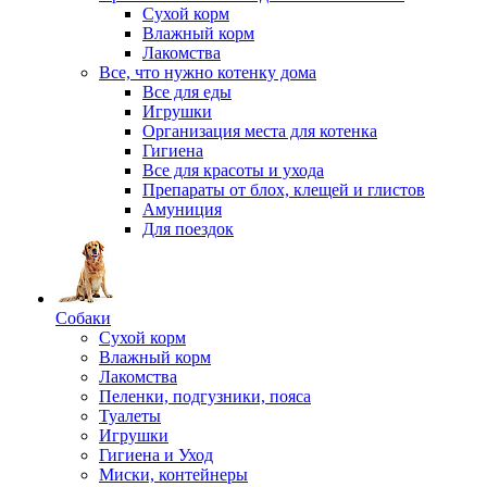
Сухой корм
Влажный корм
Лакомства
Все, что нужно котенку дома
Все для еды
Игрушки
Организация места для котенка
Гигиена
Все для красоты и ухода
Препараты от блох, клещей и глистов
Амуниция
Для поездок
Собаки
Сухой корм
Влажный корм
Лакомства
Пеленки, подгузники, пояса
Туалеты
Игрушки
Гигиена и Уход
Миски, контейнеры