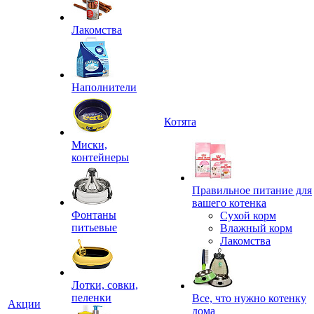
Лакомства
Наполнители
Котята
Миски,
контейнеры
Правильное питание для
вашего котенка
Фонтаны
Сухой корм
питьевые
Влажный корм
Лакомства
Лотки, совки,
пеленки
Все, что нужно котенку
Акции
дома