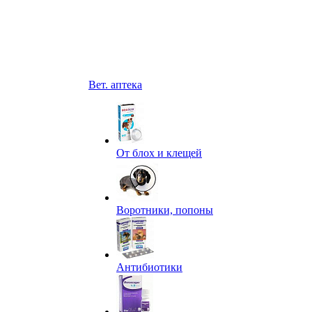
Вет. аптека
От блох и клещей
Воротники, попоны
Антибиотики