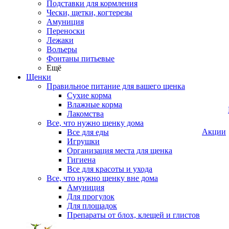
Подставки для кормления
Чески, щетки, когтерезы
Амуниция
Переноски
Лежаки
Вольеры
Фонтаны питьевые
Ещё
Щенки
Правильное питание для вашего щенка
Сухие корма
Влажные корма
Лакомства
Все, что нужно щенку дома
Акции
Все для еды
Игрушки
Организация места для щенка
Гигиена
Все для красоты и ухода
Все, что нужно щенку вне дома
Амуниция
Для прогулок
Для площадок
Препараты от блох, клещей и глистов