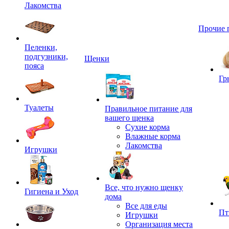
Лакомства
Прочие 
Пеленки,
подгузники,
Щенки
пояса
Гр
Туалеты
Правильное питание для
вашего щенка
Сухие корма
Влажные корма
Лакомства
Игрушки
Все, что нужно щенку
Гигиена и Уход
дома
Все для еды
Пт
Игрушки
Организация места