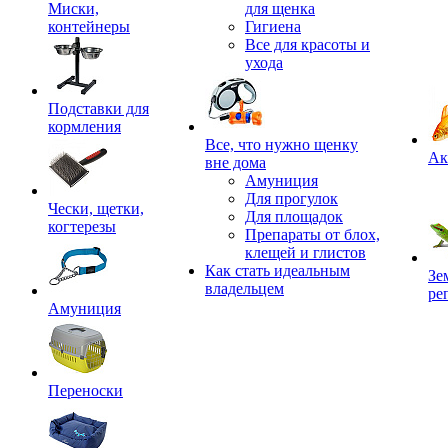
Миски,
для щенка
контейнеры
Гигиена
Все для красоты и
ухода
Подставки для
кормления
,
Все, что нужно щенку
Ак
вне дома
Амуниция
Для прогулок
Чески, щетки,
Для площадок
когтерезы
Препараты от блох,
клещей и глистов
Как стать идеальным
Зе
владельцем
ре
Амуниция
Переноски