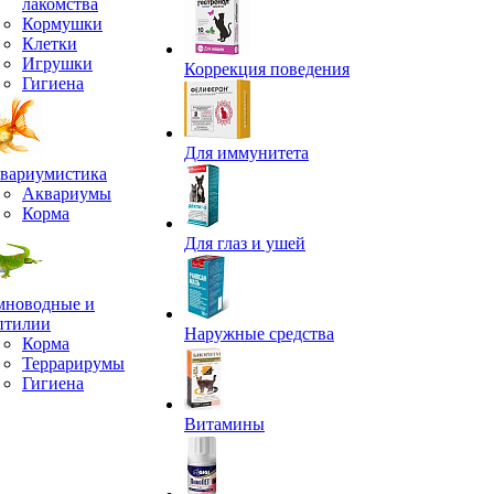
лакомства
Кормушки
Клетки
Игрушки
Коррекция поведения
Гигиена
Для иммунитета
вариумистика
Аквариумы
Корма
Для глаз и ушей
мноводные и
птилии
Наружные средства
Корма
Террарирумы
Гигиена
Витамины