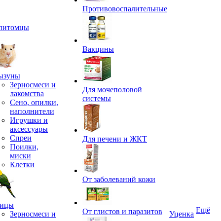
Противовоспалительные
питомцы
Вакцины
ызуны
Зерносмеси и
Для мочеполовой
лакомства
системы
Сено, опилки,
наполнители
Игрушки и
аксессуары
Спреи
Для печени и ЖКТ
Поилки,
миски
Клетки
От заболеваний кожи
ицы
Ещё
От глистов и паразитов
Зерносмеси и
Уценка