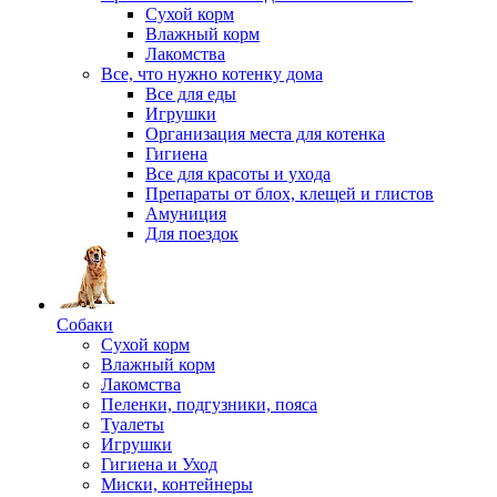
Сухой корм
Влажный корм
Лакомства
Все, что нужно котенку дома
Все для еды
Игрушки
Организация места для котенка
Гигиена
Все для красоты и ухода
Препараты от блох, клещей и глистов
Амуниция
Для поездок
Собаки
Сухой корм
Влажный корм
Лакомства
Пеленки, подгузники, пояса
Туалеты
Игрушки
Гигиена и Уход
Миски, контейнеры