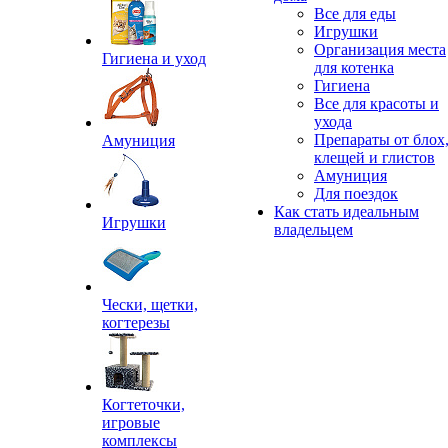
Все для еды
Игрушки
Организация места
Гигиена и уход
для котенка
Гигиена
Все для красоты и
ухода
Препараты от блох
Амуниция
клещей и глистов
Амуниция
Для поездок
Как стать идеальным
Игрушки
владельцем
Чески, щетки,
когтерезы
Когтеточки,
игровые
комплексы