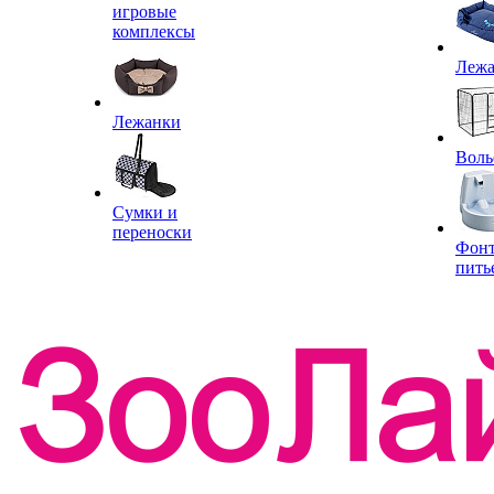
игровые
комплексы
Леж
Лежанки
Воль
Сумки и
переноски
Фон
пить