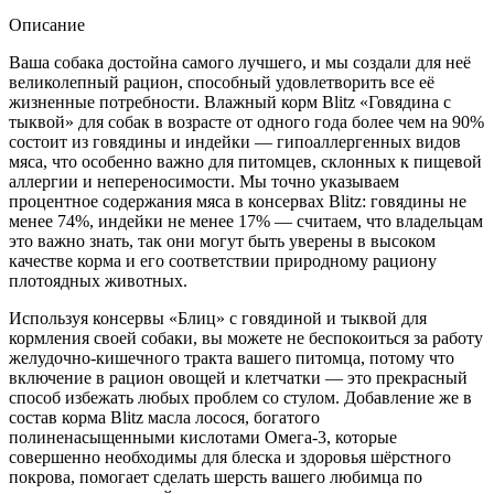
Описание
Ваша собака достойна самого лучшего, и мы создали для неё
великолепный рацион, способный удовлетворить все её
жизненные потребности. Влажный корм Blitz «Говядина с
тыквой» для собак в возрасте от одного года более чем на 90%
состоит из говядины и индейки — гипоаллергенных видов
мяса, что особенно важно для питомцев, склонных к пищевой
аллергии и непереносимости. Мы точно указываем
процентное содержания мяса в консервах Blitz: говядины не
менее 74%, индейки не менее 17% — считаем, что владельцам
это важно знать, так они могут быть уверены в высоком
качестве корма и его соответствии природному рациону
плотоядных животных.
Используя консервы «Блиц» с говядиной и тыквой для
кормления своей собаки, вы можете не беспокоиться за работу
желудочно-кишечного тракта вашего питомца, потому что
включение в рацион овощей и клетчатки — это прекрасный
способ избежать любых проблем со стулом. Добавление же в
состав корма Blitz масла лосося, богатого
полиненасыщенными кислотами Омега-3, которые
совершенно необходимы для блеска и здоровья шёрстного
покрова, помогает сделать шерсть вашего любимца по