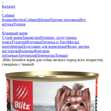
-
Каталог
-
Собаки
Кошки
Котята
Собаки
Щенки
Прочие питомцы
Вет.
аптека
Уценка
-
Влажный корм
Сухой корм
Лакомства
Пеленки, подгузники,
пояса
Туалеты
Игрушки
Гигиена и Уход
Миски,
контейнеры
Подставки для кормления
Чески, щетки,
когтерезы
Вольеры
Фонтаны
питьевые
Амуниция
Переноски
Лежаки
-
Blitz Sensitive корм для собак мелких пород всех возрастов,
говядина с тыквой