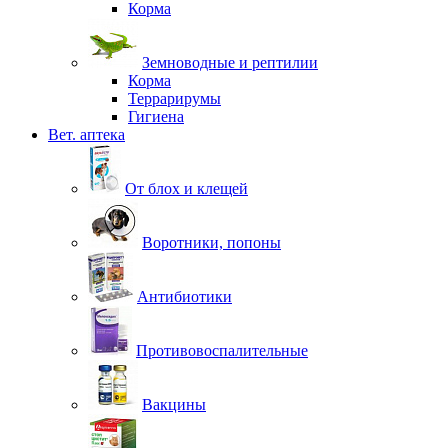
Корма
Земноводные и рептилии
Корма
Террарирумы
Гигиена
Вет. аптека
От блох и клещей
Воротники, попоны
Антибиотики
Противовоспалительные
Вакцины