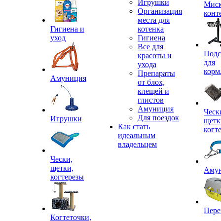
Игрушки
Миск
Организация
конт
места для
Гигиена и
котенка
уход
Гигиена
Все для
Подс
красоты и
для
ухода
корм
Препараты
Амуниция
от блох,
клещей и
глистов
Амуниция
Ческ
Для поездок
Игрушки
щетк
Как стать
когт
идеальным
владельцем
Чески,
щетки,
Аму
когтерезы
Пере
Когтеточки,