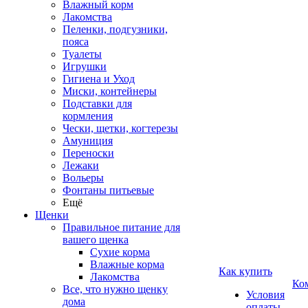
Влажный корм
Лакомства
Пеленки, подгузники,
пояса
Туалеты
Игрушки
Гигиена и Уход
Миски, контейнеры
Подставки для
кормления
Чески, щетки, когтерезы
Амуниция
Переноски
Лежаки
Вольеры
Фонтаны питьевые
Ещё
Щенки
Правильное питание для
вашего щенка
Сухие корма
Влажные корма
Как купить
Лакомства
Ко
Все, что нужно щенку
Условия
дома
оплаты