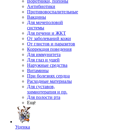
Воротники, попоны
Антибиотики
Противовоспалительные
Вакцины
Для мочеполовой
системы
Для печени и ЖКТ
От заболеваний кожи
От глистов и паразитов
Коррекция поведения
Для иммунитета
Для глаз и ушей
Наружные средства
Витамины
При болезнях сердца
Расходные материалы
Для суставов,
химиотерапия и пр.
Для полости рта
Ещё
Уценка