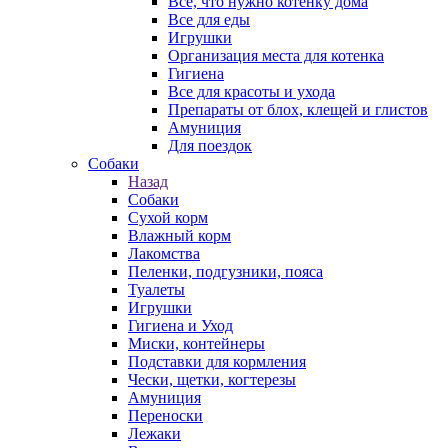
Все, что нужно котенку дома
Все для еды
Игрушки
Организация места для котенка
Гигиена
Все для красоты и ухода
Препараты от блох, клещей и глистов
Амуниция
Для поездок
Собаки
Назад
Собаки
Сухой корм
Влажный корм
Лакомства
Пеленки, подгузники, пояса
Туалеты
Игрушки
Гигиена и Уход
Миски, контейнеры
Подставки для кормления
Чески, щетки, когтерезы
Амуниция
Переноски
Лежаки