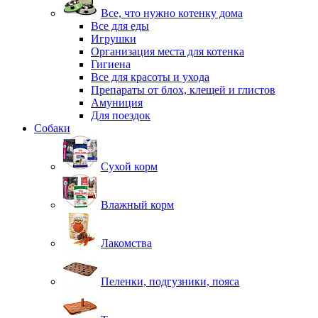
Все, что нужно котенку дома
Все для еды
Игрушки
Организация места для котенка
Гигиена
Все для красоты и ухода
Препараты от блох, клещей и глистов
Амуниция
Для поездок
Собаки
Сухой корм
Влажный корм
Лакомства
Пеленки, подгузники, пояса