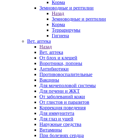
Корма
Земноводные и рептилии
Назад
Земноводные и рептилии
Корма
Террарирумы
Гигиена
Вет. аптека
Назад
Вет. аптека
От блох и клещей
Воротники, попоны
Антибиотики
Противовоспалительные
Вакцины
Для мочеполовой системы
Для печени и ЖКТ
От заболеваний кожи
От глистов и паразитов
Коррекция поведения
Для иммунитета
Для глаз и ушей
Наружные средства
Витамины
При болезнях сердца