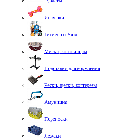
Туалеты
Игрушки
Гигиена и Уход
Миски, контейнеры
Подставки для кормления
Чески, щетки, когтерезы
Амуниция
Переноски
Лежаки