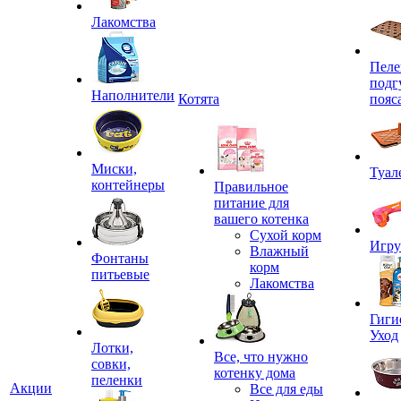
Лакомства
Пеле
подг
Наполнители
Котята
пояс
Миски,
Туал
контейнеры
Правильное
питание для
вашего котенка
Сухой корм
Игр
Влажный
Фонтаны
корм
питьевые
Лакомства
Гиги
Уход
Лотки,
Все, что нужно
совки,
котенку дома
пеленки
Акции
Все для еды