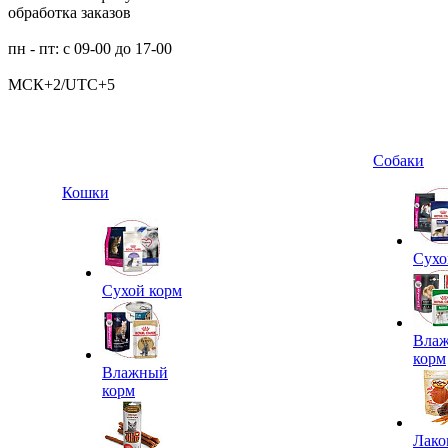
обработка заказов
пн - пт: с 09-00 до 17-00
МСК+2/UTC+5
Собаки
Кошки
Сухо
Сухой корм
Вла
корм
Влажный
корм
Лако