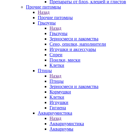
Препараты от блох, клещей и глистов
Прочие питомцы
Назад
Прочие питомцы
Грызуны
Назад
Грызуны
Зерносмеси и лакомства
Сено, опилки, наполнители
Игрушки и аксессуары
Спреи
Поилки, миски
Клетки
Птицы
Назад
Птицы
Зерносмеси и лакомства
Кормушки
Клетки
Игрушки
Гигиена
Аквариумистика
Назад
Аквариумистика
Аквариумы