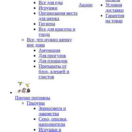
Все для еды
Акции
Условия
Игрушки
доставки
Организация места
Гарантия
для щенка
на товар
Гигиена
Все для красоты и
ухода
Все, что нужно щенку
вне дома
Амуниция
Для прогулок
Для площадок
Препараты от
блох, клещей и
глистов
Прочие питомцы
Грызуны
Зерносмеси и
лакомства
Сено, опилки,
наполнители
Игрушки и