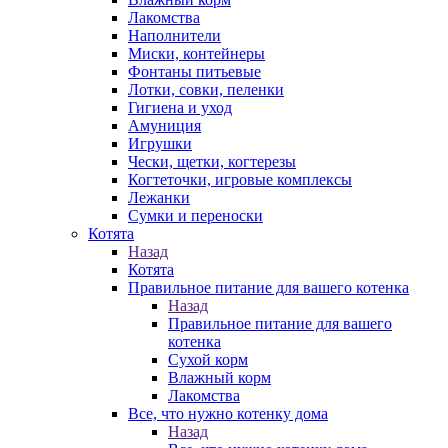
Лакомства
Наполнители
Миски, контейнеры
Фонтаны питьевые
Лотки, совки, пеленки
Гигиена и уход
Амуниция
Игрушки
Чески, щетки, когтерезы
Когтеточки, игровые комплексы
Лежанки
Сумки и переноски
Котята
Назад
Котята
Правильное питание для вашего котенка
Назад
Правильное питание для вашего
котенка
Сухой корм
Влажный корм
Лакомства
Все, что нужно котенку дома
Назад