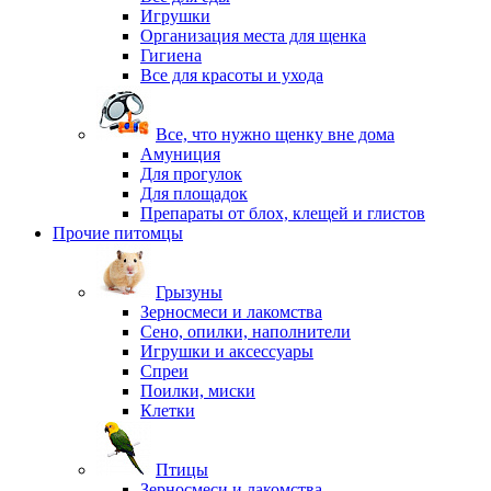
Игрушки
Организация места для щенка
Гигиена
Все для красоты и ухода
Все, что нужно щенку вне дома
Амуниция
Для прогулок
Для площадок
Препараты от блох, клещей и глистов
Прочие питомцы
Грызуны
Зерносмеси и лакомства
Сено, опилки, наполнители
Игрушки и аксессуары
Спреи
Поилки, миски
Клетки
Птицы
Зерносмеси и лакомства