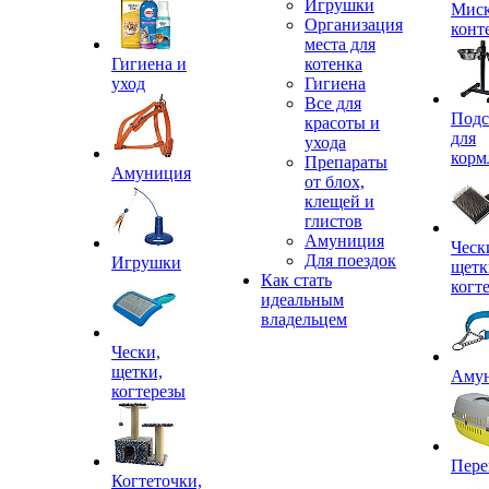
Игрушки
Миск
Организация
конт
места для
Гигиена и
котенка
уход
Гигиена
Все для
Подс
красоты и
для
ухода
корм
Препараты
Амуниция
от блох,
клещей и
глистов
Амуниция
Ческ
Для поездок
Игрушки
щетк
Как стать
когт
идеальным
владельцем
Чески,
щетки,
Аму
когтерезы
Пере
Когтеточки,