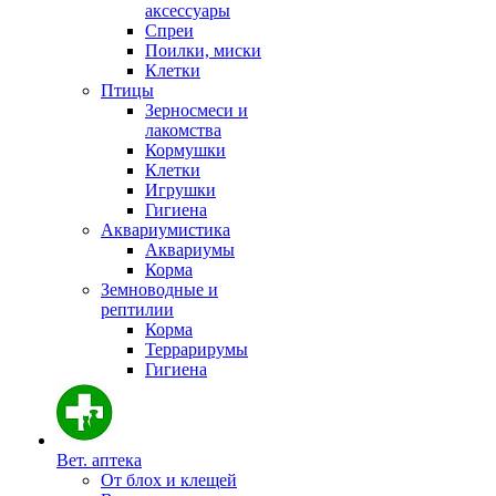
аксессуары
Спреи
Поилки, миски
Клетки
Птицы
Зерносмеси и
лакомства
Кормушки
Клетки
Игрушки
Гигиена
Аквариумистика
Аквариумы
Корма
Земноводные и
рептилии
Корма
Террарирумы
Гигиена
Вет. аптека
От блох и клещей