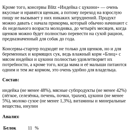
Кроме того, консервы Blitz «Индейка с цукини» — очень
вкусные и нравятся щенкам, а потому переход на взрослую
пищу не вызывает у них никаких затруднений. Продукт
можно давать с начала прикорма, который обычно начинают с
4х недельного возраста молодняка, до четырёх месяцев, когда
щенков можно будет полностью перевести на сухой рацион,
предназначенный для собак до года.
Консервы-стартер подходят не только для щенков, но и для
беременных и кормящих сук, ведь влажный корм «Блиц» с
мясом индейки и цукини полностью удовлетворяет их
потребности, а кроме того, когда мама и её малыши питаются
одним и тем же кормом, это очень удобно для владельца.
Состав:
индейка (не менее 48%), мясные субпродукты (не менее 42%)
(лёгкое, селезёнка, печень, почки, трахея), цукини (не менее
5%), молоко сухое (не менее 1,3%), витамины и минеральные
вещества, инулин
Анализ:
Белок
11
%