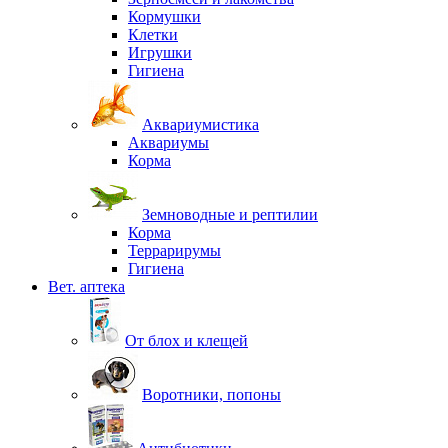
Кормушки
Клетки
Игрушки
Гигиена
Аквариумистика
Аквариумы
Корма
Земноводные и рептилии
Корма
Террарирумы
Гигиена
Вет. аптека
От блох и клещей
Воротники, попоны