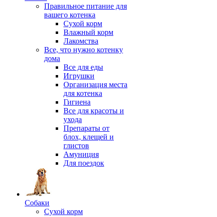
Правильное питание для
вашего котенка
Сухой корм
Влажный корм
Лакомства
Все, что нужно котенку
дома
Все для еды
Игрушки
Организация места
для котенка
Гигиена
Все для красоты и
ухода
Препараты от
блох, клещей и
глистов
Амуниция
Для поездок
Собаки
Сухой корм