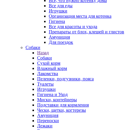
Все, что нужно котенку дома
Все для еды
Игрушки
Организация места для котенка
Гигиена
Все для красоты и ухода
Препараты от блох, клещей и глистов
Амуниция
Для поездок
Собаки
Назад
Собаки
Сухой корм
Влажный корм
Лакомства
Пеленки, подгузники, пояса
Туалеты
Игрушки
Гигиена и Уход
Миски, контейнеры
Подставки для кормления
Чески, щетки, когтерезы
Амуниция
Переноски
Лежаки