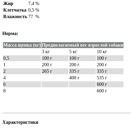
Жир
7,4
%
Клетчатка
0,5
%
Влажность
77
%
Норма:
Масса щенка (кг)
Предполагаемый вес взрослой собаки
3 кг
5 кг
10 кг
0,5
100 г
100 г
100 г
1
200 г
200 г
200 г
2
265 г
335 г
335 г
4
400 г
535 г
6
600 г
8
600 г
Характеристики