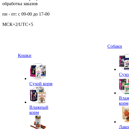
обработка заказов
пн - пт: с 09-00 до 17-00
МСК+2/UTC+5
Собаки
Кошки
Сухо
Сухой корм
Вла
корм
Влажный
корм
Лако