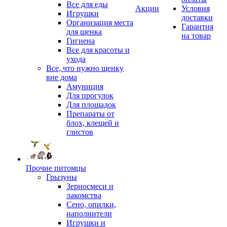
Все для еды
Акции
Условия
Игрушки
доставки
Организация места
Гарантия
для щенка
на товар
Гигиена
Все для красоты и
ухода
Все, что нужно щенку
вне дома
Амуниция
Для прогулок
Для площадок
Препараты от
блох, клещей и
глистов
Прочие питомцы
Грызуны
Зерносмеси и
лакомства
Сено, опилки,
наполнители
Игрушки и