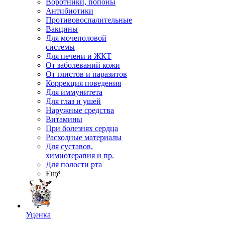
Воротники, попоны
Антибиотики
Противовоспалительные
Вакцины
Для мочеполовой
системы
Для печени и ЖКТ
От заболеваний кожи
От глистов и паразитов
Коррекция поведения
Для иммунитета
Для глаз и ушей
Наружные средства
Витамины
При болезнях сердца
Расходные материалы
Для суставов,
химиотерапия и пр.
Для полости рта
Ещё
Уценка