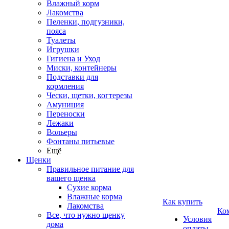
Влажный корм
Лакомства
Пеленки, подгузники,
пояса
Туалеты
Игрушки
Гигиена и Уход
Миски, контейнеры
Подставки для
кормления
Чески, щетки, когтерезы
Амуниция
Переноски
Лежаки
Вольеры
Фонтаны питьевые
Ещё
Щенки
Правильное питание для
вашего щенка
Сухие корма
Влажные корма
Как купить
Лакомства
Ко
Все, что нужно щенку
Условия
дома
оплаты