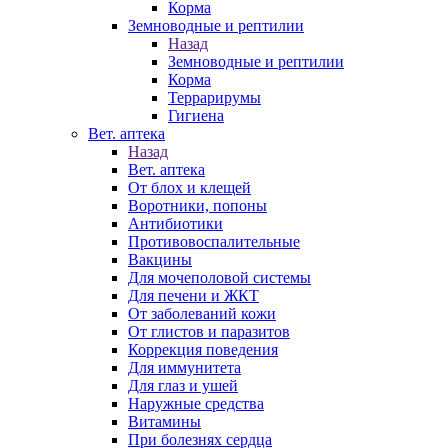
Корма
Земноводные и рептилии
Назад
Земноводные и рептилии
Корма
Террарирумы
Гигиена
Вет. аптека
Назад
Вет. аптека
От блох и клещей
Воротники, попоны
Антибиотики
Противовоспалительные
Вакцины
Для мочеполовой системы
Для печени и ЖКТ
От заболеваний кожи
От глистов и паразитов
Коррекция поведения
Для иммунитета
Для глаз и ушей
Наружные средства
Витамины
При болезнях сердца