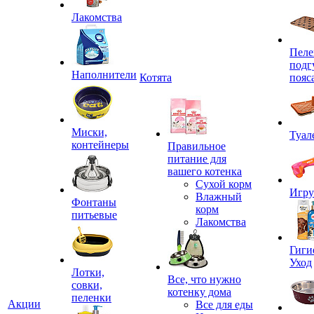
Лакомства
Пеле
подг
Наполнители
Котята
пояс
Миски,
Туал
контейнеры
Правильное
питание для
вашего котенка
Сухой корм
Игр
Влажный
Фонтаны
корм
питьевые
Лакомства
Гиги
Уход
Лотки,
Все, что нужно
совки,
котенку дома
пеленки
Акции
Все для еды