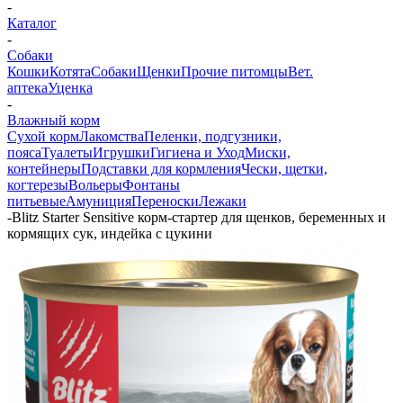
-
Каталог
-
Собаки
Кошки
Котята
Собаки
Щенки
Прочие питомцы
Вет.
аптека
Уценка
-
Влажный корм
Сухой корм
Лакомства
Пеленки, подгузники,
пояса
Туалеты
Игрушки
Гигиена и Уход
Миски,
контейнеры
Подставки для кормления
Чески, щетки,
когтерезы
Вольеры
Фонтаны
питьевые
Амуниция
Переноски
Лежаки
-
Blitz Starter Sensitive корм-стартер для щенков, беременных и
кормящих сук, индейка с цукини