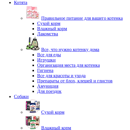
Котята
Правильное питание для вашего котенка
Сухой корм
Влажный корм
Лакомства
Все, что нужно котенку дома
Все для еды
Игрушки
Организация места для котенка
Гигиена
Все для красоты и ухода
Препараты от блох, клещей и глистов
Амуниция
Для поездок
Собаки
Сухой корм
Влажный корм