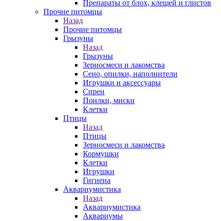
Препараты от блох, клещей и глистов
Прочие питомцы
Назад
Прочие питомцы
Грызуны
Назад
Грызуны
Зерносмеси и лакомства
Сено, опилки, наполнители
Игрушки и аксессуары
Спреи
Поилки, миски
Клетки
Птицы
Назад
Птицы
Зерносмеси и лакомства
Кормушки
Клетки
Игрушки
Гигиена
Аквариумистика
Назад
Аквариумистика
Аквариумы