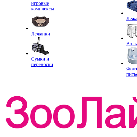
игровые
комплексы
Леж
Лежанки
Воль
Сумки и
переноски
Фон
пить