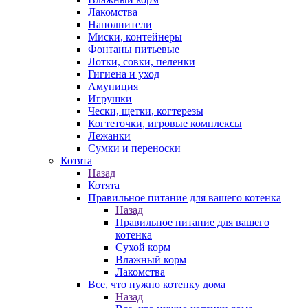
Лакомства
Наполнители
Миски, контейнеры
Фонтаны питьевые
Лотки, совки, пеленки
Гигиена и уход
Амуниция
Игрушки
Чески, щетки, когтерезы
Когтеточки, игровые комплексы
Лежанки
Сумки и переноски
Котята
Назад
Котята
Правильное питание для вашего котенка
Назад
Правильное питание для вашего
котенка
Сухой корм
Влажный корм
Лакомства
Все, что нужно котенку дома
Назад