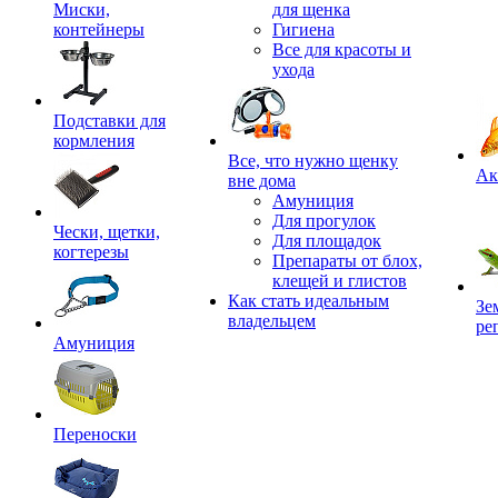
Миски,
для щенка
контейнеры
Гигиена
Все для красоты и
ухода
Подставки для
кормления
,
Все, что нужно щенку
Ак
вне дома
Амуниция
Для прогулок
Чески, щетки,
Для площадок
когтерезы
Препараты от блох,
клещей и глистов
Как стать идеальным
Зе
владельцем
ре
Амуниция
Переноски