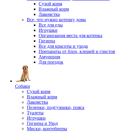
Сухой корм
Влажный корм
Лакомства
Все, что нужно котенку дома
Все для еды
Игрушки
Организация места для котенка
Гигиена
Все для красоты и ухода
Препараты от блох, клещей и глистов
Амуниция
Для поездок
Собаки
Сухой корм
Влажный корм
Лакомства
Пеленки, подгузники, пояса
Туалеты
Игрушки
Гигиена и Уход
Миски, контейнеры