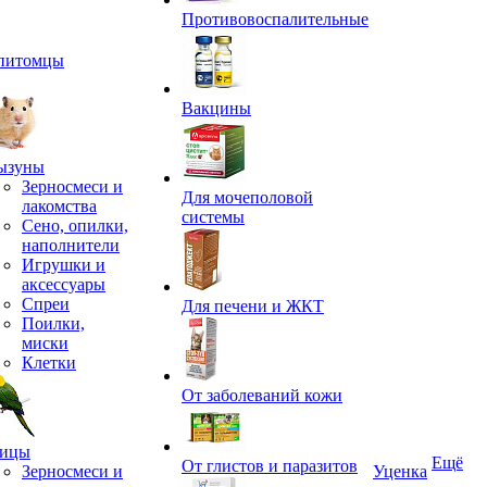
Противовоспалительные
питомцы
Вакцины
ызуны
Зерносмеси и
Для мочеполовой
лакомства
системы
Сено, опилки,
наполнители
Игрушки и
аксессуары
Спреи
Для печени и ЖКТ
Поилки,
миски
Клетки
От заболеваний кожи
ицы
Ещё
От глистов и паразитов
Зерносмеси и
Уценка