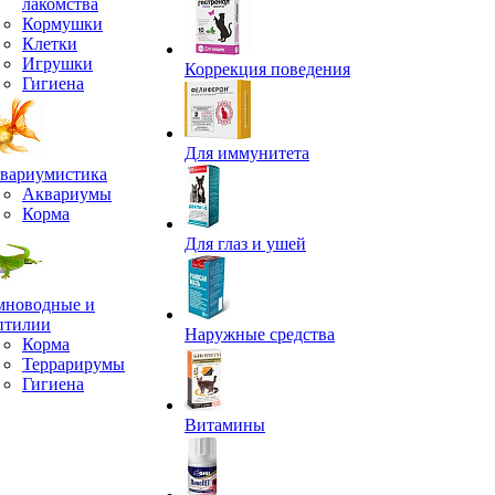
лакомства
Кормушки
Клетки
Игрушки
Коррекция поведения
Гигиена
Для иммунитета
вариумистика
Аквариумы
Корма
Для глаз и ушей
мноводные и
птилии
Наружные средства
Корма
Террарирумы
Гигиена
Витамины