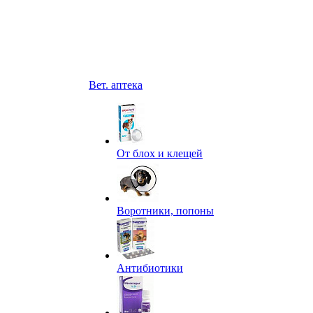
Вет. аптека
От блох и клещей
Воротники, попоны
Антибиотики