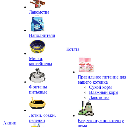
Лакомства
Наполнители
Котята
Миски,
контейнеры
Правильное питание для
вашего котенка
Фонтаны
Сухой корм
питьевые
Влажный корм
Лакомства
Лотки, совки,
пеленки
Все, что нужно котенку
Акции
дома