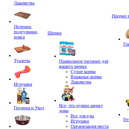
Лакомства
Прочие 
Пеленки,
подгузники,
Щенки
пояса
Гр
Туалеты
Правильное питание для
вашего щенка
Сухие корма
Влажные корма
Лакомства
Игрушки
Все, что нужно щенку
Гигиена и Уход
дома
Все для еды
Пт
Игрушки
Организация места