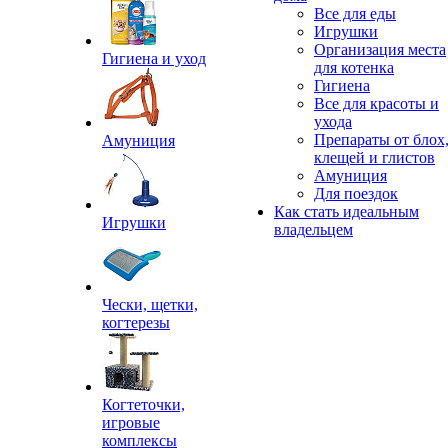
Все для еды
Игрушки
Организация места
Гигиена и уход
для котенка
Гигиена
Все для красоты и
ухода
Препараты от блох
Амуниция
клещей и глистов
Амуниция
Для поездок
Как стать идеальным
Игрушки
владельцем
Чески, щетки,
когтерезы
Когтеточки,
игровые
комплексы