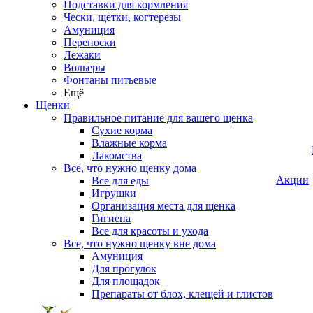
Подставки для кормления
Чески, щетки, когтерезы
Амуниция
Переноски
Лежаки
Вольеры
Фонтаны питьевые
Ещё
Щенки
Правильное питание для вашего щенка
Сухие корма
Влажные корма
Лакомства
Все, что нужно щенку дома
Акции
Все для еды
Игрушки
Организация места для щенка
Гигиена
Все для красоты и ухода
Все, что нужно щенку вне дома
Амуниция
Для прогулок
Для площадок
Препараты от блох, клещей и глистов