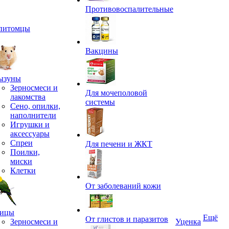
Противовоспалительные
питомцы
Вакцины
ызуны
Зерносмеси и
Для мочеполовой
лакомства
системы
Сено, опилки,
наполнители
Игрушки и
аксессуары
Спреи
Для печени и ЖКТ
Поилки,
миски
Клетки
От заболеваний кожи
ицы
Ещё
От глистов и паразитов
Зерносмеси и
Уценка