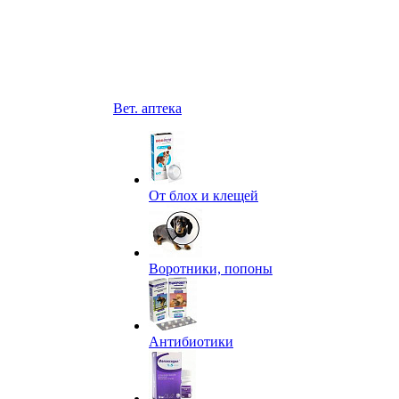
Вет. аптека
От блох и клещей
Воротники, попоны
Антибиотики