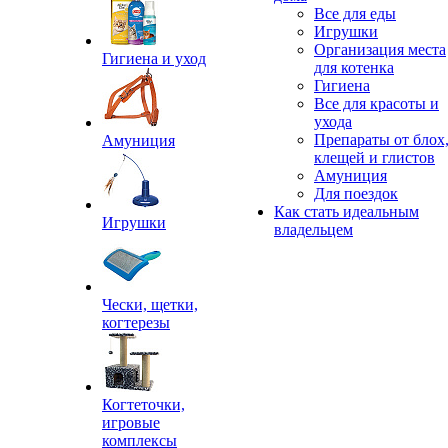
Все для еды
Игрушки
Организация места
Гигиена и уход
для котенка
Гигиена
Все для красоты и
ухода
Препараты от блох
Амуниция
клещей и глистов
Амуниция
Для поездок
Как стать идеальным
Игрушки
владельцем
Чески, щетки,
когтерезы
Когтеточки,
игровые
комплексы