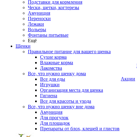
Подставки для кормления
Чески, щетки, когтерезы
Амуниция
Переноски
Лежаки
Вольеры
Фонтаны питьевые
Ещё
Щенки
Правильное питание для вашего щенка
Сухие корма
Влажные корма
Лакомства
Все, что нужно щенку дома
Акции
Все для еды
Игрушки
Организация места для щенка
Гигиена
Все для красоты и ухода
Все, что нужно щенку вне дома
Амуниция
Для прогулок
Для площадок
Препараты от блох, клещей и глистов