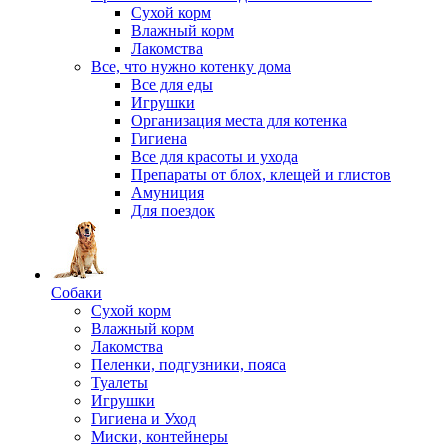
Сухой корм
Влажный корм
Лакомства
Все, что нужно котенку дома
Все для еды
Игрушки
Организация места для котенка
Гигиена
Все для красоты и ухода
Препараты от блох, клещей и глистов
Амуниция
Для поездок
Собаки
Сухой корм
Влажный корм
Лакомства
Пеленки, подгузники, пояса
Туалеты
Игрушки
Гигиена и Уход
Миски, контейнеры