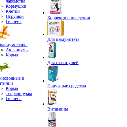
лакомства
Кормушки
Клетки
Игрушки
Коррекция поведения
Гигиена
Для иммунитета
вариумистика
Аквариумы
Корма
Для глаз и ушей
мноводные и
птилии
Наружные средства
Корма
Террарирумы
Гигиена
Витамины