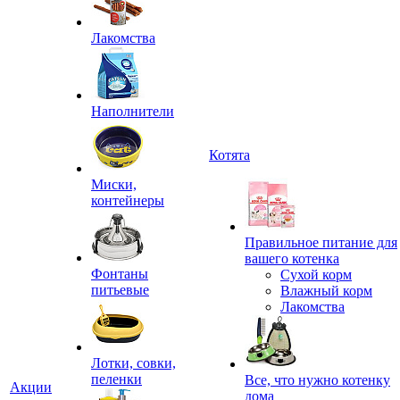
Лакомства
Наполнители
Котята
Миски,
контейнеры
Правильное питание для
вашего котенка
Фонтаны
Сухой корм
питьевые
Влажный корм
Лакомства
Лотки, совки,
пеленки
Все, что нужно котенку
Акции
дома