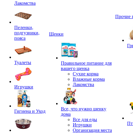
Лакомства
Прочие 
Пеленки,
подгузники,
Щенки
пояса
Гр
Туалеты
Правильное питание для
вашего щенка
Сухие корма
Влажные корма
Лакомства
Игрушки
Все, что нужно щенку
Гигиена и Уход
дома
Все для еды
Пт
Игрушки
Организация места