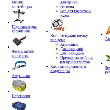
Миски,
для щенка
контейнеры
Гигиена
Все для красоты и
ухода
Подставки для
кормления
,
Все, что нужно щенку
Ак
вне дома
Амуниция
Для прогулок
Чески, щетки,
Для площадок
когтерезы
Препараты от блох,
клещей и глистов
Как стать идеальным
Зе
владельцем
ре
Амуниция
Переноски