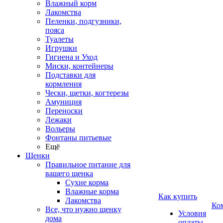
Влажный корм
Лакомства
Пеленки, подгузники,
пояса
Туалеты
Игрушки
Гигиена и Уход
Миски, контейнеры
Подставки для
кормления
Чески, щетки, когтерезы
Амуниция
Переноски
Лежаки
Вольеры
Фонтаны питьевые
Ещё
Щенки
Правильное питание для
вашего щенка
Сухие корма
Влажные корма
Как купить
Лакомства
Ко
Все, что нужно щенку
Условия
дома
оплаты