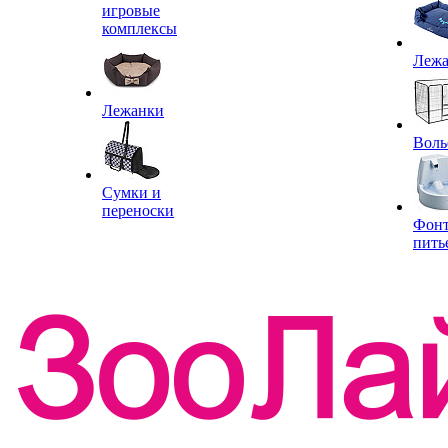
игровые
комплексы
Леж
Лежанки
Воль
Сумки и
переноски
Фон
пить