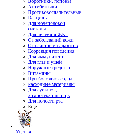
Воротники, попоны
Антибиотики
Противовоспалительные
Вакцины
Для мочеполовой
системы
Для печени и ЖКТ
От заболеваний кожи
От глистов и паразитов
Коррекция поведения
Для иммунитета
Для глаз и ушей
Наружные средства
Витамины
При болезнях сердца
Расходные материалы
Для суставов,
химиотерапия и пр.
Для полости рта
Ещё
Уценка