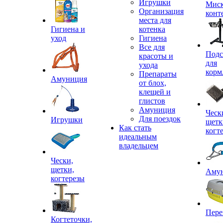
Игрушки
Миск
Организация
конт
места для
Гигиена и
котенка
уход
Гигиена
Все для
Подс
красоты и
для
ухода
корм
Препараты
Амуниция
от блох,
клещей и
глистов
Амуниция
Ческ
Для поездок
Игрушки
щетк
Как стать
когт
идеальным
владельцем
Чески,
щетки,
Аму
когтерезы
Пере
Когтеточки,