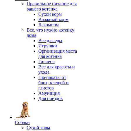
Правильное питание для
вашего котенка
Сухой корм
Влажный корм
Лакомства
Все, что нужно котенку
дома
Все для еды
Игрушки
Организация места
для котенка
Гигиена
Все для красоты и
ухода
Препараты от
блох, клещей и
глистов
Амуниция
Для поездок
Собаки
Сухой корм