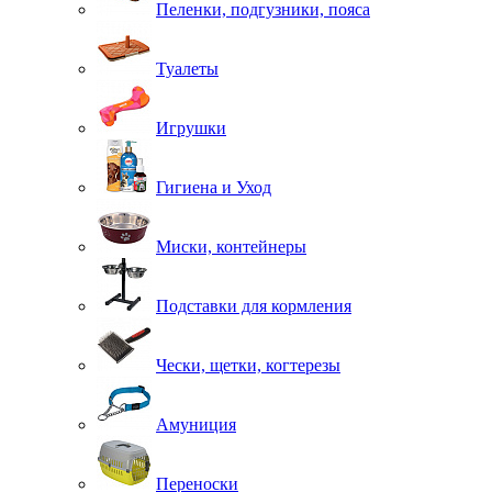
Пеленки, подгузники, пояса
Туалеты
Игрушки
Гигиена и Уход
Миски, контейнеры
Подставки для кормления
Чески, щетки, когтерезы
Амуниция
Переноски