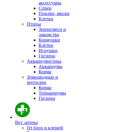
аксессуары
Спреи
Поилки, миски
Клетки
Птицы
Зерносмеси и
лакомства
Кормушки
Клетки
Игрушки
Гигиена
Аквариумистика
Аквариумы
Корма
Земноводные и
рептилии
Корма
Террарирумы
Гигиена
Вет. аптека
От блох и клещей