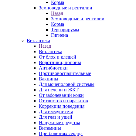
Корма
Земноводные и рептилии
Назад
Земноводные и рептилии
Корма
Террарирумы
Гигиена
Вет. аптека
Назад
Вет. аптека
От блох и клещей
Воротники, попоны
Антибиотики
Противовоспалительные
Вакцины
Для мочеполовой системы
Для печени и ЖКТ
От заболеваний кожи
От глистов и паразитов
Коррекция поведения
Для иммунитета
Для глаз и ушей
Наружные средства
Витамины
При болезнях сердца