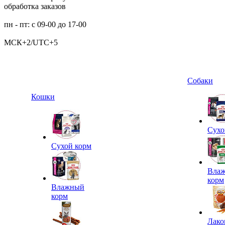
обработка заказов
пн - пт: с 09-00 до 17-00
МСК+2/UTC+5
Собаки
Кошки
Сухо
Сухой корм
Вла
корм
Влажный
корм
Лако