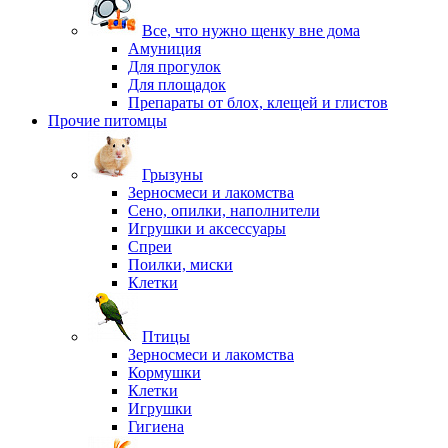
Все, что нужно щенку вне дома
Амуниция
Для прогулок
Для площадок
Препараты от блох, клещей и глистов
Прочие питомцы
Грызуны
Зерносмеси и лакомства
Сено, опилки, наполнители
Игрушки и аксессуары
Спреи
Поилки, миски
Клетки
Птицы
Зерносмеси и лакомства
Кормушки
Клетки
Игрушки
Гигиена