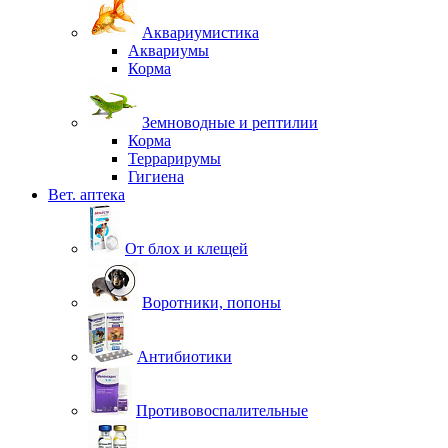
Аквариумистика
Аквариумы
Корма
Земноводные и рептилии
Корма
Террарирумы
Гигиена
Вет. аптека
От блох и клещей
Воротники, попоны
Антибиотики
Противовоспалительные