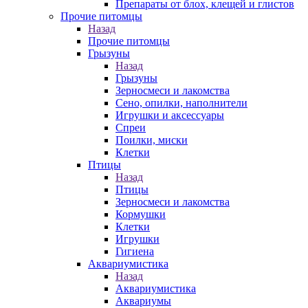
Препараты от блох, клещей и глистов
Прочие питомцы
Назад
Прочие питомцы
Грызуны
Назад
Грызуны
Зерносмеси и лакомства
Сено, опилки, наполнители
Игрушки и аксессуары
Спреи
Поилки, миски
Клетки
Птицы
Назад
Птицы
Зерносмеси и лакомства
Кормушки
Клетки
Игрушки
Гигиена
Аквариумистика
Назад
Аквариумистика
Аквариумы