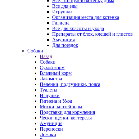
Все, что нужно котенку дома
Все для еды
Игрушки
Организация места для котенка
Гигиена
Все для красоты и ухода
Препараты от блох, клещей и глистов
Амуниция
Для поездок
Собаки
Назад
Собаки
Сухой корм
Влажный корм
Лакомства
Пеленки, подгузники, пояса
Туалеты
Игрушки
Гигиена и Уход
Миски, контейнеры
Подставки для кормления
Чески, щетки, когтерезы
Амуниция
Переноски
Лежаки