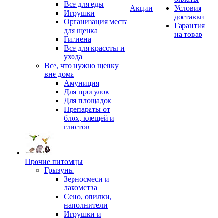
Все для еды
Акции
Условия
Игрушки
доставки
Организация места
Гарантия
для щенка
на товар
Гигиена
Все для красоты и
ухода
Все, что нужно щенку
вне дома
Амуниция
Для прогулок
Для площадок
Препараты от
блох, клещей и
глистов
Прочие питомцы
Грызуны
Зерносмеси и
лакомства
Сено, опилки,
наполнители
Игрушки и