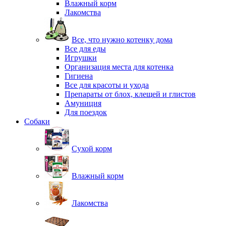
Влажный корм
Лакомства
Все, что нужно котенку дома
Все для еды
Игрушки
Организация места для котенка
Гигиена
Все для красоты и ухода
Препараты от блох, клещей и глистов
Амуниция
Для поездок
Собаки
Сухой корм
Влажный корм
Лакомства