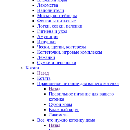
Лакомства
Наполнители
Миски, контейнеры
Фонтаны питьевые
Лотки, совки, пеленки
Гигиена и уход
Амуниция
Игрушки
Чески, щетки, когтерезы
Когтеточки, игровые комплексы
Лежанки
Сумки и переноски
Котята
Назад
Котята
Правильное питание для вашего котенка
Назад
Правильное питание для вашего
котенка
Сухой корм
Влажный корм
Лакомства
Все, что нужно котенку дома
Назад