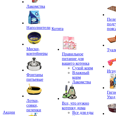
Лакомства
Пеле
подг
Наполнители
Котята
пояс
Миски,
Туал
контейнеры
Правильное
питание для
вашего котенка
Сухой корм
Игр
Влажный
Фонтаны
корм
питьевые
Лакомства
Гиги
Уход
Лотки,
Все, что нужно
совки,
котенку дома
пеленки
Акции
Все для еды