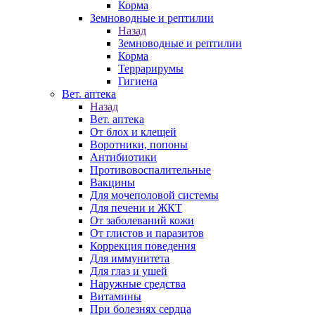
Корма
Земноводные и рептилии
Назад
Земноводные и рептилии
Корма
Террарирумы
Гигиена
Вет. аптека
Назад
Вет. аптека
От блох и клещей
Воротники, попоны
Антибиотики
Противовоспалительные
Вакцины
Для мочеполовой системы
Для печени и ЖКТ
От заболеваний кожи
От глистов и паразитов
Коррекция поведения
Для иммунитета
Для глаз и ушей
Наружные средства
Витамины
При болезнях сердца