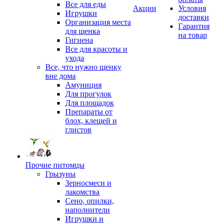
Все для еды
Акции
Условия
Игрушки
доставки
Организация места
Гарантия
для щенка
на товар
Гигиена
Все для красоты и
ухода
Все, что нужно щенку
вне дома
Амуниция
Для прогулок
Для площадок
Препараты от
блох, клещей и
глистов
Прочие питомцы
Грызуны
Зерносмеси и
лакомства
Сено, опилки,
наполнители
Игрушки и