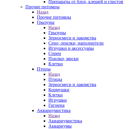
Препараты от блох, клещей и глистов
Прочие питомцы
Назад
Прочие питомцы
Грызуны
Назад
Грызуны
Зерносмеси и лакомства
Сено, опилки, наполнители
Игрушки и аксессуары
Спреи
Поилки, миски
Клетки
Птицы
Назад
Птицы
Зерносмеси и лакомства
Кормушки
Клетки
Игрушки
Гигиена
Аквариумистика
Назад
Аквариумистика
Аквариумы