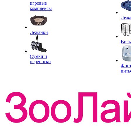
игровые
комплексы
Леж
Лежанки
Воль
Сумки и
переноски
Фон
пить