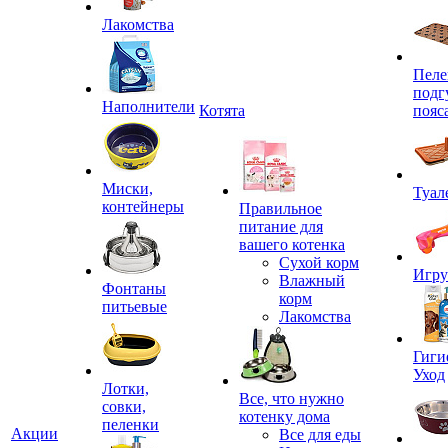
Лакомства
Пеле
подг
Наполнители
Котята
пояс
Миски,
Туал
контейнеры
Правильное
питание для
вашего котенка
Сухой корм
Игр
Влажный
Фонтаны
корм
питьевые
Лакомства
Гиги
Уход
Лотки,
Все, что нужно
совки,
котенку дома
пеленки
Акции
Все для еды