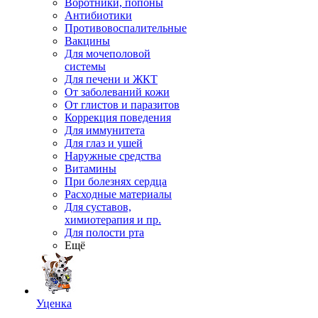
Воротники, попоны
Антибиотики
Противовоспалительные
Вакцины
Для мочеполовой
системы
Для печени и ЖКТ
От заболеваний кожи
От глистов и паразитов
Коррекция поведения
Для иммунитета
Для глаз и ушей
Наружные средства
Витамины
При болезнях сердца
Расходные материалы
Для суставов,
химиотерапия и пр.
Для полости рта
Ещё
Уценка