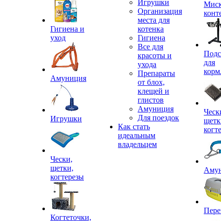
Игрушки
Миск
Организация
конт
места для
Гигиена и
котенка
уход
Гигиена
Все для
Подс
красоты и
для
ухода
корм
Препараты
Амуниция
от блох,
клещей и
глистов
Амуниция
Ческ
Для поездок
Игрушки
щетк
Как стать
когт
идеальным
владельцем
Чески,
щетки,
Аму
когтерезы
Пере
Когтеточки,