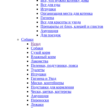
Все, что нужно котенку дома
Все для еды
Игрушки
Организация места для котенка
Гигиена
Все для красоты и ухода
Препараты от блох, клещей и глистов
Амуниция
Для поездок
Собаки
Назад
Собаки
Сухой корм
Влажный корм
Лакомства
Пеленки, подгузники, пояса
Туалеты
Игрушки
Гигиена и Уход
Миски, контейнеры
Подставки для кормления
Чески, щетки, когтерезы
Амуниция
Переноски
Лежаки