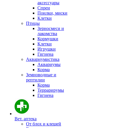
аксессуары
Спреи
Поилки, миски
Клетки
Птицы
Зерносмеси и
лакомства
Кормушки
Клетки
Игрушки
Гигиена
Аквариумистика
Аквариумы
Корма
Земноводные и
рептилии
Корма
Террарирумы
Гигиена
Вет. аптека
От блох и клещей