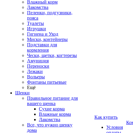
Влажный корм
Лакомства
Пеленки, подгузники,
пояса
Туалеты
Игрушки
Гигиена и Уход
Миски, контейнеры
Подставки для
кормления
Чески, щетки, когтерезы
Амуниция
Переноски
Лежаки
Вольеры
Фонтаны питьевые
Ещё
Щенки
Правильное питание для
вашего щенка
Сухие корма
Влажные корма
Как купить
Лакомства
Ко
Все, что нужно щенку
Условия
дома
оплаты