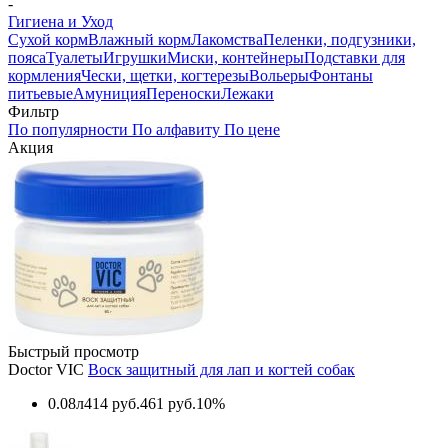
-
Гигиена и Уход
Сухой корм
Влажный корм
Лакомства
Пеленки, подгузники,
пояса
Туалеты
Игрушки
Миски, контейнеры
Подставки для
кормления
Чески, щетки, когтерезы
Вольеры
Фонтаны
питьевые
Амуниция
Переноски
Лежаки
Фильтр
По популярности
По алфавиту
По цене
Акция
Быстрый просмотр
Doctor VIC
Воск защитный для лап и когтей собак
0.08л
414 руб.
461 руб.
10%