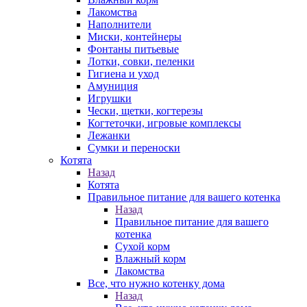
Лакомства
Наполнители
Миски, контейнеры
Фонтаны питьевые
Лотки, совки, пеленки
Гигиена и уход
Амуниция
Игрушки
Чески, щетки, когтерезы
Когтеточки, игровые комплексы
Лежанки
Сумки и переноски
Котята
Назад
Котята
Правильное питание для вашего котенка
Назад
Правильное питание для вашего
котенка
Сухой корм
Влажный корм
Лакомства
Все, что нужно котенку дома
Назад