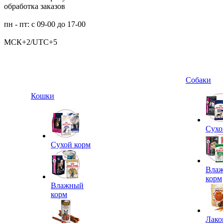
обработка заказов
пн - пт: с 09-00 до 17-00
МСК+2/UTC+5
Собаки
Кошки
Сухо
Сухой корм
Вла
корм
Влажный
корм
Лако