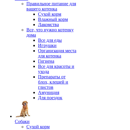
Правильное питание для
вашего котенка
Сухой корм
Влажный корм
Лакомства
Все, что нужно котенку
дома
Все для еды
Игрушки
Организация места
для котенка
Гигиена
Все для красоты и
ухода
Препараты от
блох, клещей и
глистов
Амуниция
Для поездок
Собаки
Сухой корм