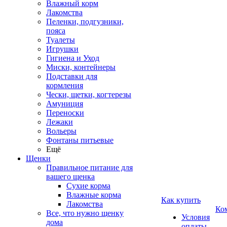
Влажный корм
Лакомства
Пеленки, подгузники,
пояса
Туалеты
Игрушки
Гигиена и Уход
Миски, контейнеры
Подставки для
кормления
Чески, щетки, когтерезы
Амуниция
Переноски
Лежаки
Вольеры
Фонтаны питьевые
Ещё
Щенки
Правильное питание для
вашего щенка
Сухие корма
Влажные корма
Как купить
Лакомства
Ко
Все, что нужно щенку
Условия
дома
оплаты