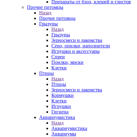
Препараты от блох, клещей и глистов
Прочие питомцы
Назад
Прочие питомцы
Грызуны
Назад
Грызуны
Зерносмеси и лакомства
Сено, опилки, наполнители
Игрушки и аксессуары
Спреи
Поилки, миски
Клетки
Птицы
Назад
Птицы
Зерносмеси и лакомства
Кормушки
Клетки
Игрушки
Гигиена
Аквариумистика
Назад
Аквариумистика
Аквариумы