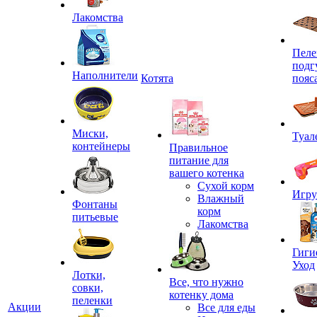
Лакомства
Пеле
подг
Наполнители
Котята
пояс
Миски,
Туал
контейнеры
Правильное
питание для
вашего котенка
Сухой корм
Игр
Влажный
Фонтаны
корм
питьевые
Лакомства
Гиги
Уход
Лотки,
Все, что нужно
совки,
котенку дома
пеленки
Акции
Все для еды