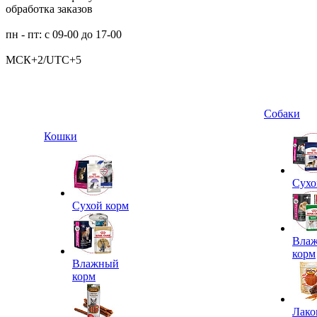
обработка заказов
пн - пт: с 09-00 до 17-00
МСК+2/UTC+5
Собаки
Кошки
Сухо
Сухой корм
Вла
корм
Влажный
корм
Лако