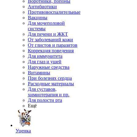
Воротники, попоны
Антибиотики
Противовоспалительные
Вакцины
Для мочеполовой
системы
Для печени и ЖКТ
От заболеваний кожи
От глистов и паразитов
Коррекция поведения
Для иммунитета
Для глаз и ушей
Наружные средства
Витамины
При болезнях сердца
Расходные материалы
Для суставов,
химиотерапия и пр.
Для полости рта
Ещё
Уценка