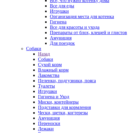
Все, что нужно котенку дома
Все для еды
Игрушки
Организация места для котенка
Гигиена
Все для красоты и ухода
Препараты от блох, клещей и глистов
Амуниция
Для поездок
Собаки
Назад
Собаки
Сухой корм
Влажный корм
Лакомства
Пеленки, подгузники, пояса
Туалеты
Игрушки
Гигиена и Уход
Миски, контейнеры
Подставки для кормления
Чески, щетки, когтерезы
Амуниция
Переноски
Лежаки