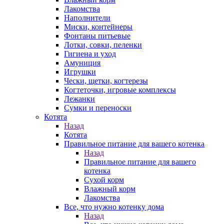
Лакомства
Наполнители
Миски, контейнеры
Фонтаны питьевые
Лотки, совки, пеленки
Гигиена и уход
Амуниция
Игрушки
Чески, щетки, когтерезы
Когтеточки, игровые комплексы
Лежанки
Сумки и переноски
Котята
Назад
Котята
Правильное питание для вашего котенка
Назад
Правильное питание для вашего
котенка
Сухой корм
Влажный корм
Лакомства
Все, что нужно котенку дома
Назад