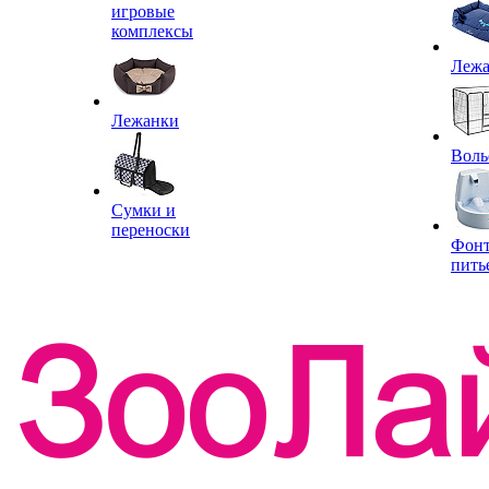
игровые
комплексы
Леж
Лежанки
Воль
Сумки и
переноски
Фон
пить