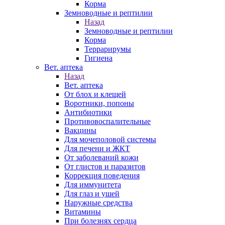
Корма
Земноводные и рептилии
Назад
Земноводные и рептилии
Корма
Террарирумы
Гигиена
Вет. аптека
Назад
Вет. аптека
От блох и клещей
Воротники, попоны
Антибиотики
Противовоспалительные
Вакцины
Для мочеполовой системы
Для печени и ЖКТ
От заболеваний кожи
От глистов и паразитов
Коррекция поведения
Для иммунитета
Для глаз и ушей
Наружные средства
Витамины
При болезнях сердца