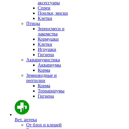
аксессуары
Спреи
Поилки, миски
Клетки
Птицы
Зерносмеси и
лакомства
Кормушки
Клетки
Игрушки
Гигиена
Аквариумистика
Аквариумы
Корма
Земноводные и
рептилии
Корма
Террарирумы
Гигиена
Вет. аптека
От блох и клещей