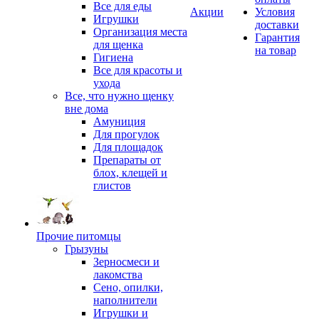
Все для еды
Акции
Условия
Игрушки
доставки
Организация места
Гарантия
для щенка
на товар
Гигиена
Все для красоты и
ухода
Все, что нужно щенку
вне дома
Амуниция
Для прогулок
Для площадок
Препараты от
блох, клещей и
глистов
Прочие питомцы
Грызуны
Зерносмеси и
лакомства
Сено, опилки,
наполнители
Игрушки и