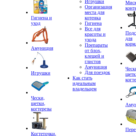
Игрушки
Миск
Организация
конт
места для
Гигиена и
котенка
уход
Гигиена
Все для
Подс
красоты и
для
ухода
корм
Препараты
Амуниция
от блох,
клещей и
глистов
Амуниция
Ческ
Для поездок
Игрушки
щетк
Как стать
когт
идеальным
владельцем
Чески,
щетки,
Аму
когтерезы
Пере
Когтеточки,