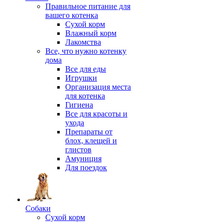
Правильное питание для
вашего котенка
Сухой корм
Влажный корм
Лакомства
Все, что нужно котенку
дома
Все для еды
Игрушки
Организация места
для котенка
Гигиена
Все для красоты и
ухода
Препараты от
блох, клещей и
глистов
Амуниция
Для поездок
Собаки
Сухой корм