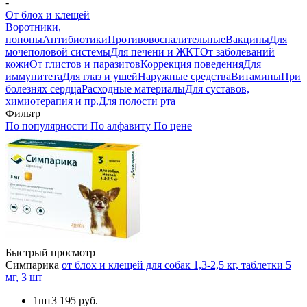
-
От блох и клещей
Воротники,
попоны
Антибиотики
Противовоспалительные
Вакцины
Для
мочеполовой системы
Для печени и ЖКТ
От заболеваний
кожи
От глистов и паразитов
Коррекция поведения
Для
иммунитета
Для глаз и ушей
Наружные средства
Витамины
При
болезнях сердца
Расходные материалы
Для суставов,
химиотерапия и пр.
Для полости рта
Фильтр
По популярности
По алфавиту
По цене
Быстрый просмотр
Симпарика
от блох и клещей для собак 1,3-2,5 кг, таблетки 5
мг, 3 шт
1шт
3 195 руб.