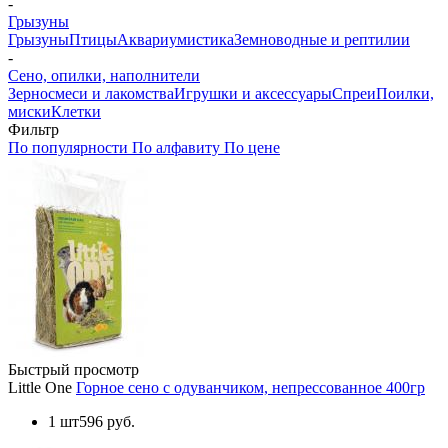
-
Грызуны
Грызуны
Птицы
Аквариумистика
Земноводные и рептилии
-
Сено, опилки, наполнители
Зерносмеси и лакомства
Игрушки и аксессуары
Спреи
Поилки,
миски
Клетки
Фильтр
По популярности
По алфавиту
По цене
Быстрый просмотр
Little One
Горное сено с одуванчиком, непрессованное 400гр
1 шт
596 руб.