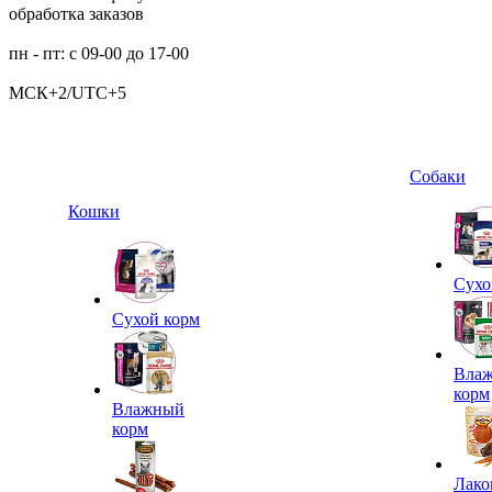
обработка заказов
пн - пт: с 09-00 до 17-00
МСК+2/UTC+5
Собаки
Кошки
Сухо
Сухой корм
Вла
корм
Влажный
корм
Лако