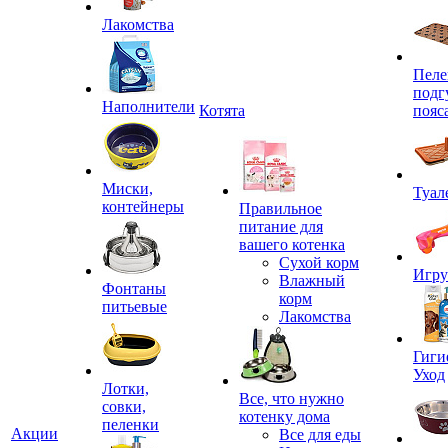
Лакомства
Пеле
подг
Наполнители
Котята
пояс
Миски,
Туал
контейнеры
Правильное
питание для
вашего котенка
Сухой корм
Игр
Влажный
Фонтаны
корм
питьевые
Лакомства
Гиги
Уход
Лотки,
Все, что нужно
совки,
котенку дома
пеленки
Акции
Все для еды