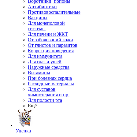
Воротники, попоны
Антибиотики
Противовоспалительные
Вакцины
Для мочеполовой
системы
Для печени и ЖКТ
От заболеваний кожи
От глистов и паразитов
Коррекция поведения
Для иммунитета
Для глаз и ушей
Наружные средства
Витамины
При болезнях сердца
Расходные материалы
Для суставов,
химиотерапия и пр.
Для полости рта
Ещё
Уценка