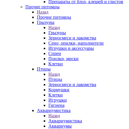
Препараты от блох, клещей и глистов
Прочие питомцы
Назад
Прочие питомцы
Грызуны
Назад
Грызуны
Зерносмеси и лакомства
Сено, опилки, наполнители
Игрушки и аксессуары
Спреи
Поилки, миски
Клетки
Птицы
Назад
Птицы
Зерносмеси и лакомства
Кормушки
Клетки
Игрушки
Гигиена
Аквариумистика
Назад
Аквариумистика
Аквариумы