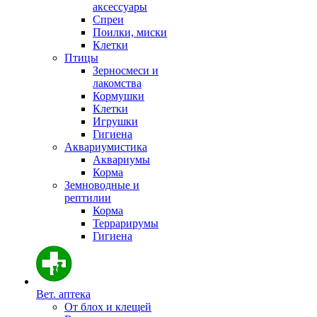
аксессуары
Спреи
Поилки, миски
Клетки
Птицы
Зерносмеси и
лакомства
Кормушки
Клетки
Игрушки
Гигиена
Аквариумистика
Аквариумы
Корма
Земноводные и
рептилии
Корма
Террарирумы
Гигиена
Вет. аптека
От блох и клещей