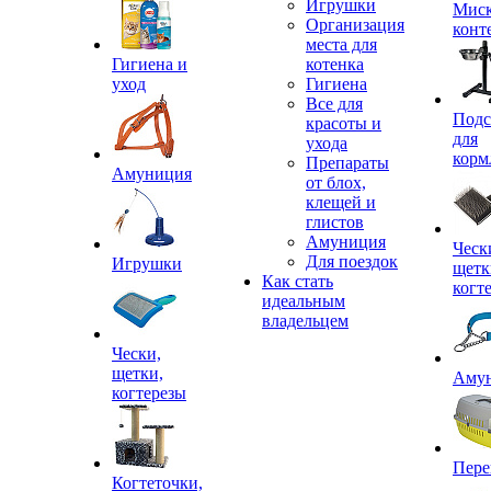
Игрушки
Миск
Организация
конт
места для
Гигиена и
котенка
уход
Гигиена
Все для
Подс
красоты и
для
ухода
корм
Препараты
Амуниция
от блох,
клещей и
глистов
Амуниция
Ческ
Для поездок
Игрушки
щетк
Как стать
когт
идеальным
владельцем
Чески,
щетки,
Аму
когтерезы
Пере
Когтеточки,