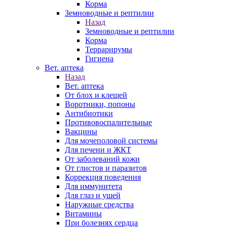
Корма
Земноводные и рептилии
Назад
Земноводные и рептилии
Корма
Террарирумы
Гигиена
Вет. аптека
Назад
Вет. аптека
От блох и клещей
Воротники, попоны
Антибиотики
Противовоспалительные
Вакцины
Для мочеполовой системы
Для печени и ЖКТ
От заболеваний кожи
От глистов и паразитов
Коррекция поведения
Для иммунитета
Для глаз и ушей
Наружные средства
Витамины
При болезнях сердца