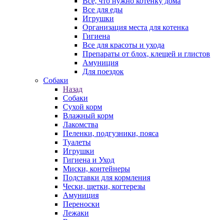
Все, что нужно котенку дома
Все для еды
Игрушки
Организация места для котенка
Гигиена
Все для красоты и ухода
Препараты от блох, клещей и глистов
Амуниция
Для поездок
Собаки
Назад
Собаки
Сухой корм
Влажный корм
Лакомства
Пеленки, подгузники, пояса
Туалеты
Игрушки
Гигиена и Уход
Миски, контейнеры
Подставки для кормления
Чески, щетки, когтерезы
Амуниция
Переноски
Лежаки