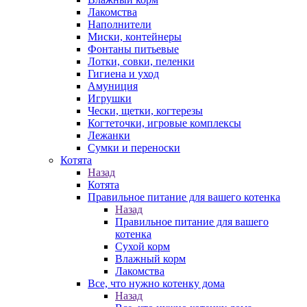
Лакомства
Наполнители
Миски, контейнеры
Фонтаны питьевые
Лотки, совки, пеленки
Гигиена и уход
Амуниция
Игрушки
Чески, щетки, когтерезы
Когтеточки, игровые комплексы
Лежанки
Сумки и переноски
Котята
Назад
Котята
Правильное питание для вашего котенка
Назад
Правильное питание для вашего
котенка
Сухой корм
Влажный корм
Лакомства
Все, что нужно котенку дома
Назад