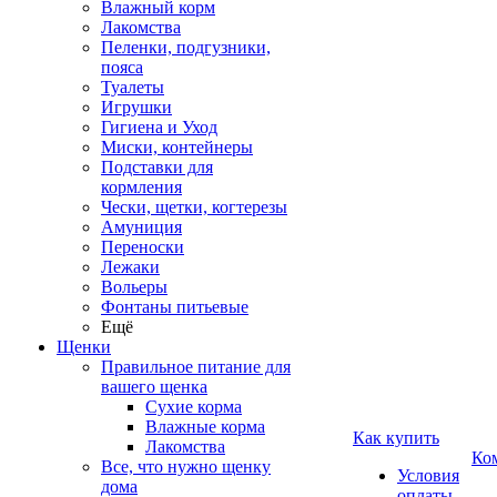
Влажный корм
Лакомства
Пеленки, подгузники,
пояса
Туалеты
Игрушки
Гигиена и Уход
Миски, контейнеры
Подставки для
кормления
Чески, щетки, когтерезы
Амуниция
Переноски
Лежаки
Вольеры
Фонтаны питьевые
Ещё
Щенки
Правильное питание для
вашего щенка
Сухие корма
Влажные корма
Как купить
Лакомства
Ко
Все, что нужно щенку
Условия
дома
оплаты