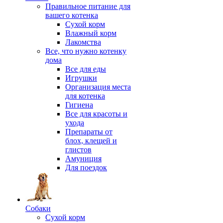
Правильное питание для
вашего котенка
Сухой корм
Влажный корм
Лакомства
Все, что нужно котенку
дома
Все для еды
Игрушки
Организация места
для котенка
Гигиена
Все для красоты и
ухода
Препараты от
блох, клещей и
глистов
Амуниция
Для поездок
Собаки
Сухой корм