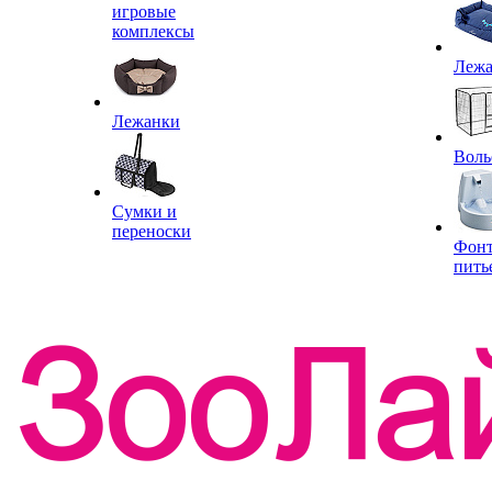
игровые
комплексы
Леж
Лежанки
Воль
Сумки и
переноски
Фон
пить