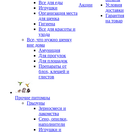
Все для еды
Акции
Условия
Игрушки
доставки
Организация места
Гарантия
для щенка
на товар
Гигиена
Все для красоты и
ухода
Все, что нужно щенку
вне дома
Амуниция
Для прогулок
Для площадок
Препараты от
блох, клещей и
глистов
Прочие питомцы
Грызуны
Зерносмеси и
лакомства
Сено, опилки,
наполнители
Игрушки и