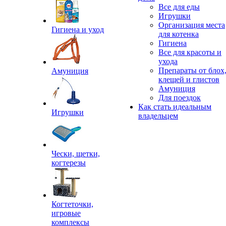
Все для еды
Игрушки
Организация места
Гигиена и уход
для котенка
Гигиена
Все для красоты и
ухода
Препараты от блох
Амуниция
клещей и глистов
Амуниция
Для поездок
Как стать идеальным
Игрушки
владельцем
Чески, щетки,
когтерезы
Когтеточки,
игровые
комплексы