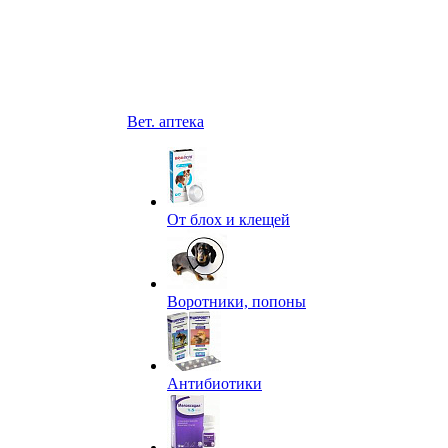
Вет. аптека
От блох и клещей
Воротники, попоны
Антибиотики