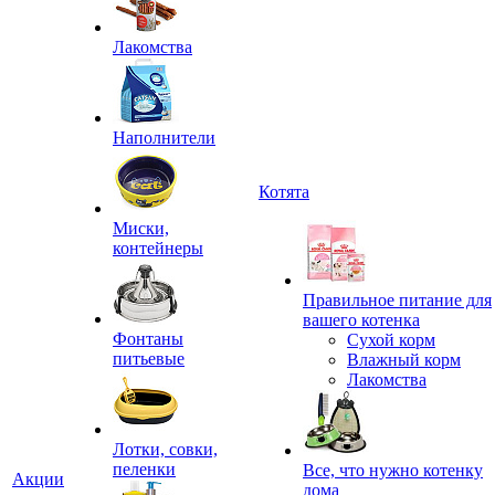
Лакомства
Наполнители
Котята
Миски,
контейнеры
Правильное питание для
вашего котенка
Фонтаны
Сухой корм
питьевые
Влажный корм
Лакомства
Лотки, совки,
пеленки
Все, что нужно котенку
Акции
дома