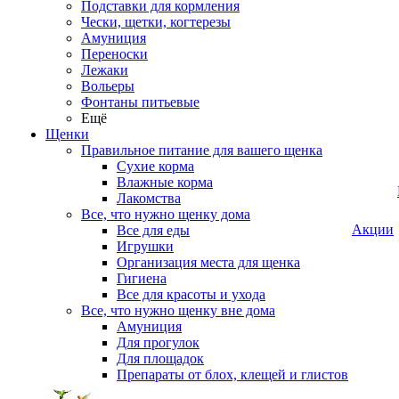
Подставки для кормления
Чески, щетки, когтерезы
Амуниция
Переноски
Лежаки
Вольеры
Фонтаны питьевые
Ещё
Щенки
Правильное питание для вашего щенка
Сухие корма
Влажные корма
Лакомства
Все, что нужно щенку дома
Акции
Все для еды
Игрушки
Организация места для щенка
Гигиена
Все для красоты и ухода
Все, что нужно щенку вне дома
Амуниция
Для прогулок
Для площадок
Препараты от блох, клещей и глистов