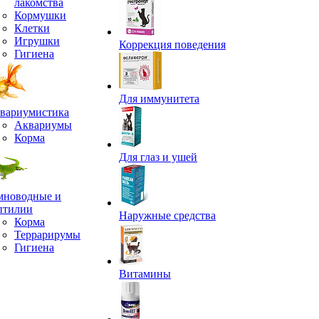
лакомства
Кормушки
Клетки
Игрушки
Коррекция поведения
Гигиена
Для иммунитета
вариумистика
Аквариумы
Корма
Для глаз и ушей
мноводные и
птилии
Наружные средства
Корма
Террарирумы
Гигиена
Витамины