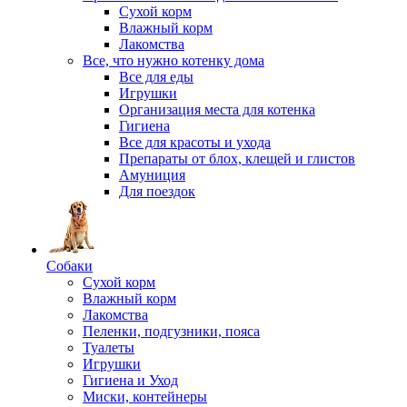
Сухой корм
Влажный корм
Лакомства
Все, что нужно котенку дома
Все для еды
Игрушки
Организация места для котенка
Гигиена
Все для красоты и ухода
Препараты от блох, клещей и глистов
Амуниция
Для поездок
Собаки
Сухой корм
Влажный корм
Лакомства
Пеленки, подгузники, пояса
Туалеты
Игрушки
Гигиена и Уход
Миски, контейнеры