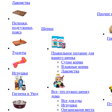
Лакомства
Прочие 
Пеленки,
подгузники,
Щенки
пояса
Гр
Туалеты
Правильное питание для
вашего щенка
Сухие корма
Влажные корма
Лакомства
Игрушки
Все, что нужно щенку
Гигиена и Уход
дома
Все для еды
Пт
Игрушки
Организация места