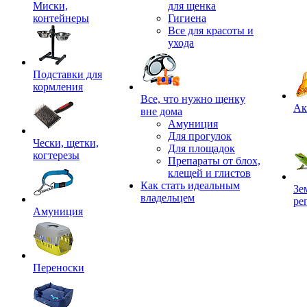
Миски,
для щенка
контейнеры
Гигиена
Все для красоты и
ухода
Подставки для
кормления
,
Все, что нужно щенку
Ак
вне дома
Амуниция
Для прогулок
Чески, щетки,
Для площадок
когтерезы
Препараты от блох,
клещей и глистов
Как стать идеальным
Зе
владельцем
ре
Амуниция
Переноски