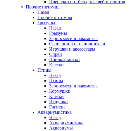
Препараты от блох, клещей и глистов
Прочие питомцы
Назад
Прочие питомцы
Грызуны
Назад
Грызуны
Зерносмеси и лакомства
Сено, опилки, наполнители
Игрушки и аксессуары
Спреи
Поилки, миски
Клетки
Птицы
Назад
Птицы
Зерносмеси и лакомства
Кормушки
Клетки
Игрушки
Гигиена
Аквариумистика
Назад
Аквариумистика
Аквариумы