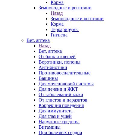
Корма
Земноводные и рептилии
Назад
Земноводные и рептилии
Корма
Террарирумы
Гигиена
Вет. аптека
Назад
Вет. аптека
От блох и клещей
Воротники, попоны
Антибиотики
Противовоспалительные
Вакцины
Для мочеполовой системы
Для печени и ЖКТ
От заболеваний кожи
От глистов и паразитов
Коррекция поведения
Для иммунитета
Для глаз и ушей
Наружные средства
Витамины
При болезнях сердца