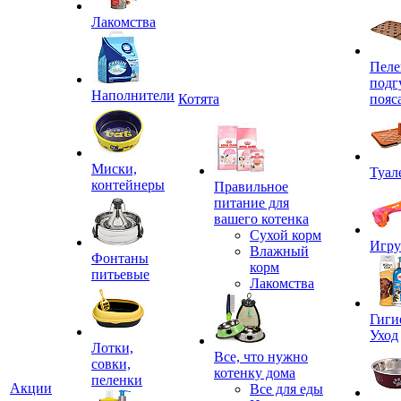
Лакомства
Пеле
подг
Наполнители
Котята
пояс
Миски,
Туал
контейнеры
Правильное
питание для
вашего котенка
Сухой корм
Игр
Влажный
Фонтаны
корм
питьевые
Лакомства
Гиги
Уход
Лотки,
Все, что нужно
совки,
котенку дома
пеленки
Акции
Все для еды