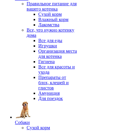
Правильное питание для
вашего котенка
Сухой корм
Влажный корм
Лакомства
Все, что нужно котенку
дома
Все для еды
Игрушки
Организация места
для котенка
Гигиена
Все для красоты и
ухода
Препараты от
блох, клещей и
глистов
Амуниция
Для поездок
Собаки
Сухой корм