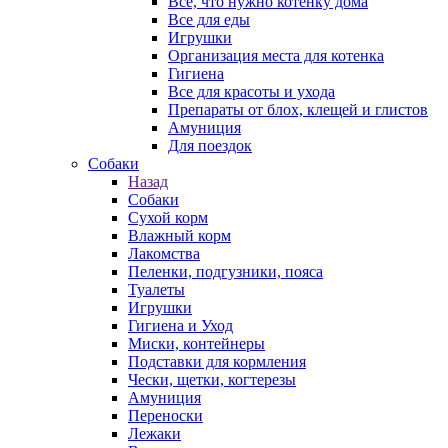
Все, что нужно котенку дома
Все для еды
Игрушки
Организация места для котенка
Гигиена
Все для красоты и ухода
Препараты от блох, клещей и глистов
Амуниция
Для поездок
Собаки
Назад
Собаки
Сухой корм
Влажный корм
Лакомства
Пеленки, подгузники, пояса
Туалеты
Игрушки
Гигиена и Уход
Миски, контейнеры
Подставки для кормления
Чески, щетки, когтерезы
Амуниция
Переноски
Лежаки