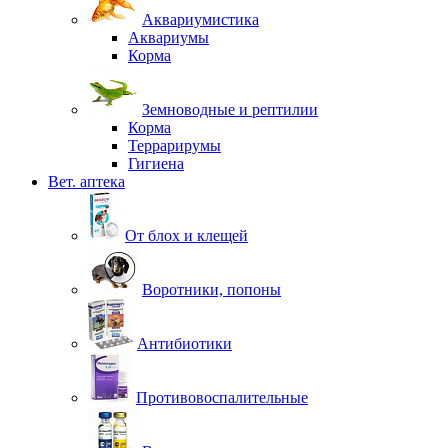
Аквариумистика
Аквариумы
Корма
Земноводные и рептилии
Корма
Террарирумы
Гигиена
Вет. аптека
От блох и клещей
Воротники, попоны
Антибиотики
Противовоспалительные