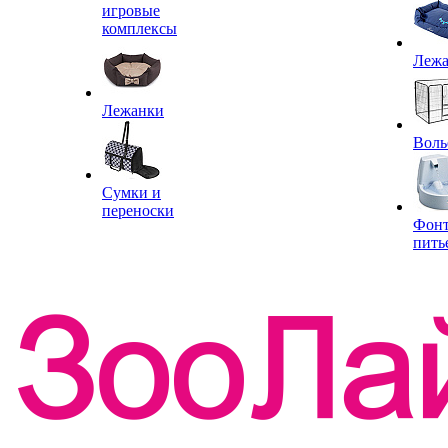
игровые
комплексы
Леж
Лежанки
Воль
Сумки и
переноски
Фон
пить