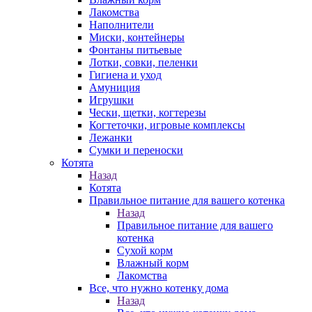
Лакомства
Наполнители
Миски, контейнеры
Фонтаны питьевые
Лотки, совки, пеленки
Гигиена и уход
Амуниция
Игрушки
Чески, щетки, когтерезы
Когтеточки, игровые комплексы
Лежанки
Сумки и переноски
Котята
Назад
Котята
Правильное питание для вашего котенка
Назад
Правильное питание для вашего
котенка
Сухой корм
Влажный корм
Лакомства
Все, что нужно котенку дома
Назад