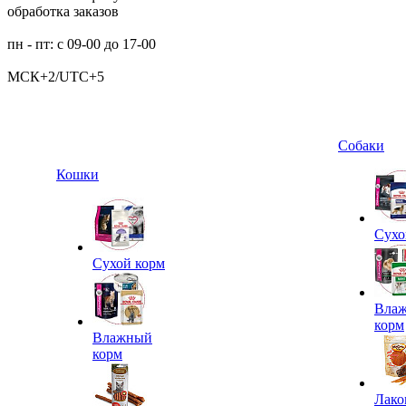
обработка заказов
пн - пт: с 09-00 до 17-00
МСК+2/UTC+5
Собаки
Кошки
Сухо
Сухой корм
Вла
корм
Влажный
корм
Лако