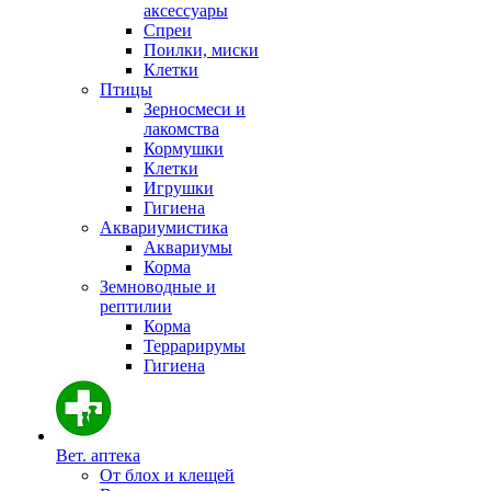
аксессуары
Спреи
Поилки, миски
Клетки
Птицы
Зерносмеси и
лакомства
Кормушки
Клетки
Игрушки
Гигиена
Аквариумистика
Аквариумы
Корма
Земноводные и
рептилии
Корма
Террарирумы
Гигиена
Вет. аптека
От блох и клещей