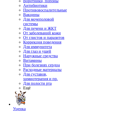
Воротники, попоны
Антибиотики
Противовоспалительные
Вакцины
Для мочеполовой
системы
Для печени и ЖКТ
От заболеваний кожи
От глистов и паразитов
Коррекция поведения
Для иммунитета
Для глаз и ушей
Наружные средства
Витамины
При болезнях сердца
Расходные материалы
Для суставов,
химиотерапия и пр.
Для полости рта
Ещё
Уценка