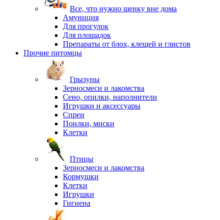
Все, что нужно щенку вне дома
Амуниция
Для прогулок
Для площадок
Препараты от блох, клещей и глистов
Прочие питомцы
Грызуны
Зерносмеси и лакомства
Сено, опилки, наполнители
Игрушки и аксессуары
Спреи
Поилки, миски
Клетки
Птицы
Зерносмеси и лакомства
Кормушки
Клетки
Игрушки
Гигиена