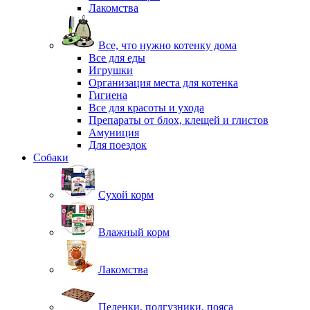
Лакомства
Все, что нужно котенку дома
Все для еды
Игрушки
Организация места для котенка
Гигиена
Все для красоты и ухода
Препараты от блох, клещей и глистов
Амуниция
Для поездок
Собаки
Сухой корм
Влажный корм
Лакомства
Пеленки, подгузники, пояса