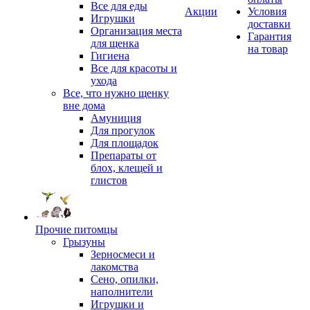
Все для еды
Акции
Условия
Игрушки
доставки
Организация места
Гарантия
для щенка
на товар
Гигиена
Все для красоты и
ухода
Все, что нужно щенку
вне дома
Амуниция
Для прогулок
Для площадок
Препараты от
блох, клещей и
глистов
Прочие питомцы
Грызуны
Зерносмеси и
лакомства
Сено, опилки,
наполнители
Игрушки и