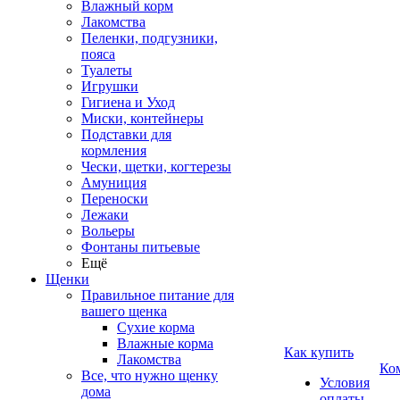
Влажный корм
Лакомства
Пеленки, подгузники,
пояса
Туалеты
Игрушки
Гигиена и Уход
Миски, контейнеры
Подставки для
кормления
Чески, щетки, когтерезы
Амуниция
Переноски
Лежаки
Вольеры
Фонтаны питьевые
Ещё
Щенки
Правильное питание для
вашего щенка
Сухие корма
Влажные корма
Как купить
Лакомства
Ко
Все, что нужно щенку
Условия
дома
оплаты