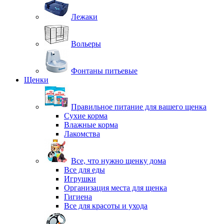
Лежаки
Вольеры
Фонтаны питьевые
Щенки
Правильное питание для вашего щенка
Сухие корма
Влажные корма
Лакомства
Все, что нужно щенку дома
Все для еды
Игрушки
Организация места для щенка
Гигиена
Все для красоты и ухода