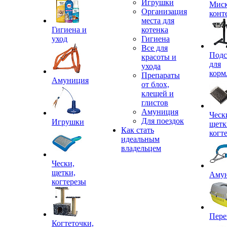
Игрушки
Миск
Организация
конт
места для
Гигиена и
котенка
уход
Гигиена
Все для
Подс
красоты и
для
ухода
корм
Препараты
Амуниция
от блох,
клещей и
глистов
Амуниция
Ческ
Для поездок
Игрушки
щетк
Как стать
когт
идеальным
владельцем
Чески,
щетки,
Аму
когтерезы
Пере
Когтеточки,