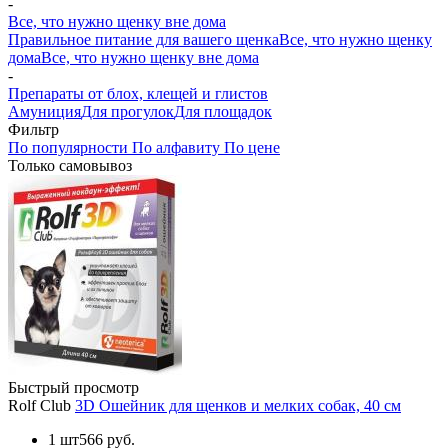
-
Все, что нужно щенку вне дома
Правильное питание для вашего щенка
Все, что нужно щенку
дома
Все, что нужно щенку вне дома
-
Препараты от блох, клещей и глистов
Амуниция
Для прогулок
Для площадок
Фильтр
По популярности
По алфавиту
По цене
Только самовывоз
Быстрый просмотр
Rolf Club
3D Ошейник для щенков и мелких собак, 40 см
1 шт
566 руб.