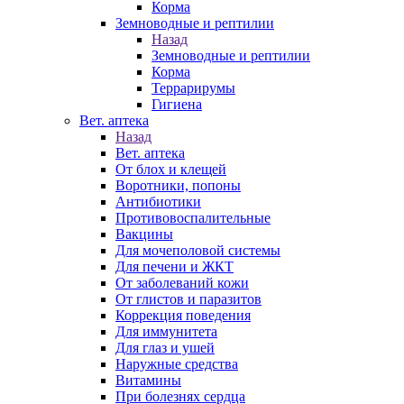
Корма
Земноводные и рептилии
Назад
Земноводные и рептилии
Корма
Террарирумы
Гигиена
Вет. аптека
Назад
Вет. аптека
От блох и клещей
Воротники, попоны
Антибиотики
Противовоспалительные
Вакцины
Для мочеполовой системы
Для печени и ЖКТ
От заболеваний кожи
От глистов и паразитов
Коррекция поведения
Для иммунитета
Для глаз и ушей
Наружные средства
Витамины
При болезнях сердца