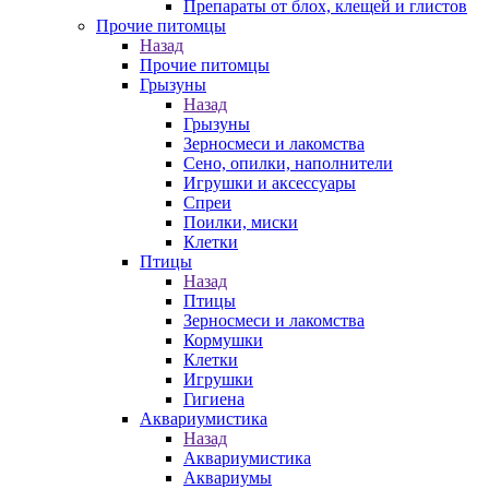
Препараты от блох, клещей и глистов
Прочие питомцы
Назад
Прочие питомцы
Грызуны
Назад
Грызуны
Зерносмеси и лакомства
Сено, опилки, наполнители
Игрушки и аксессуары
Спреи
Поилки, миски
Клетки
Птицы
Назад
Птицы
Зерносмеси и лакомства
Кормушки
Клетки
Игрушки
Гигиена
Аквариумистика
Назад
Аквариумистика
Аквариумы