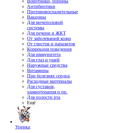
Воротники, попоны
Антибиотики
Противовоспалительные
Вакцины
Для мочеполовой
системы
Для печени и ЖКТ
От заболеваний кожи
От глистов и паразитов
Коррекция поведения
Для иммунитета
Для глаз и ушей
Наружные средства
Витамины
При болезнях сердца
Расходные материалы
Для суставов,
химиотерапия и пр.
Для полости рта
Ещё
Уценка