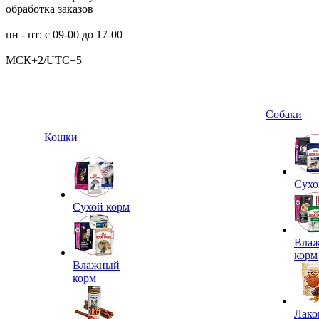
обработка заказов
пн - пт: с 09-00 до 17-00
МСК+2/UTC+5
Собаки
Кошки
Сухо
Сухой корм
Вла
корм
Влажный
корм
Лако