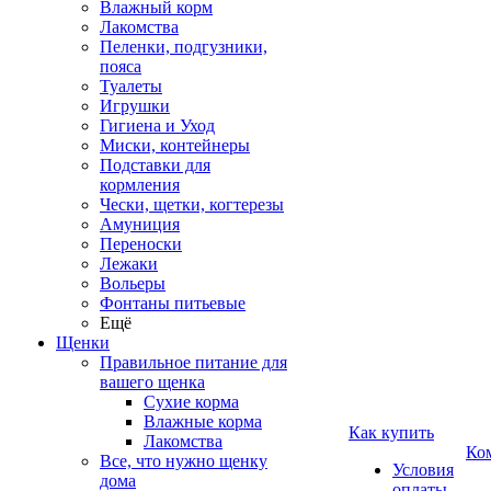
Влажный корм
Лакомства
Пеленки, подгузники,
пояса
Туалеты
Игрушки
Гигиена и Уход
Миски, контейнеры
Подставки для
кормления
Чески, щетки, когтерезы
Амуниция
Переноски
Лежаки
Вольеры
Фонтаны питьевые
Ещё
Щенки
Правильное питание для
вашего щенка
Сухие корма
Влажные корма
Как купить
Лакомства
Ко
Все, что нужно щенку
Условия
дома
оплаты