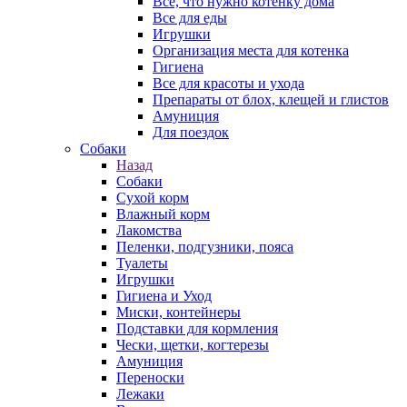
Все, что нужно котенку дома
Все для еды
Игрушки
Организация места для котенка
Гигиена
Все для красоты и ухода
Препараты от блох, клещей и глистов
Амуниция
Для поездок
Собаки
Назад
Собаки
Сухой корм
Влажный корм
Лакомства
Пеленки, подгузники, пояса
Туалеты
Игрушки
Гигиена и Уход
Миски, контейнеры
Подставки для кормления
Чески, щетки, когтерезы
Амуниция
Переноски
Лежаки