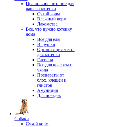
Правильное питание для
вашего котенка
Сухой корм
Влажный корм
Лакомства
Все, что нужно котенку
дома
Все для еды
Игрушки
Организация места
для котенка
Гигиена
Все для красоты и
ухода
Препараты от
блох, клещей и
глистов
Амуниция
Для поездок
Собаки
Сухой корм