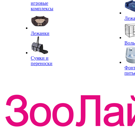
игровые
комплексы
Леж
Лежанки
Воль
Сумки и
переноски
Фон
пить