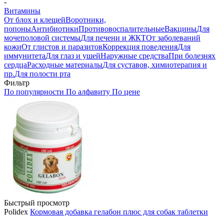
-
Витамины
От блох и клещей
Воротники,
попоны
Антибиотики
Противовоспалительные
Вакцины
Для
мочеполовой системы
Для печени и ЖКТ
От заболеваний
кожи
От глистов и паразитов
Коррекция поведения
Для
иммунитета
Для глаз и ушей
Наружные средства
При болезнях
сердца
Расходные материалы
Для суставов, химиотерапия и
пр.
Для полости рта
Фильтр
По популярности
По алфавиту
По цене
Быстрый просмотр
Polidex
Кормовая добавка гелабон плюс для собак таблетки