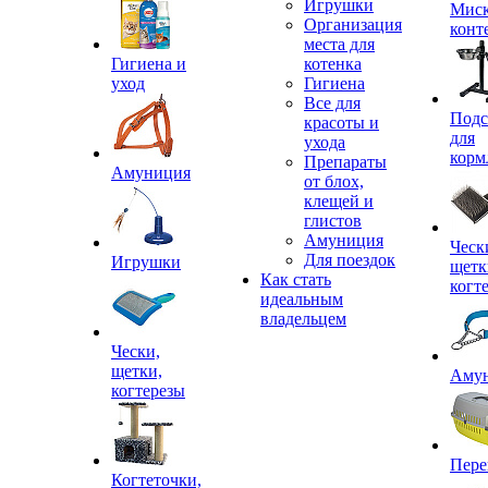
Игрушки
Миск
Организация
конт
места для
Гигиена и
котенка
уход
Гигиена
Все для
Подс
красоты и
для
ухода
корм
Препараты
Амуниция
от блох,
клещей и
глистов
Амуниция
Ческ
Для поездок
Игрушки
щетк
Как стать
когт
идеальным
владельцем
Чески,
щетки,
Аму
когтерезы
Пере
Когтеточки,