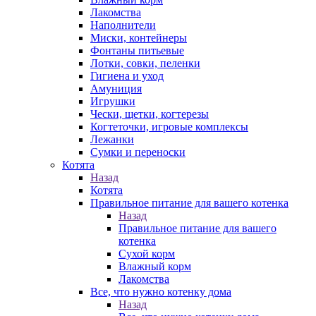
Лакомства
Наполнители
Миски, контейнеры
Фонтаны питьевые
Лотки, совки, пеленки
Гигиена и уход
Амуниция
Игрушки
Чески, щетки, когтерезы
Когтеточки, игровые комплексы
Лежанки
Сумки и переноски
Котята
Назад
Котята
Правильное питание для вашего котенка
Назад
Правильное питание для вашего
котенка
Сухой корм
Влажный корм
Лакомства
Все, что нужно котенку дома
Назад