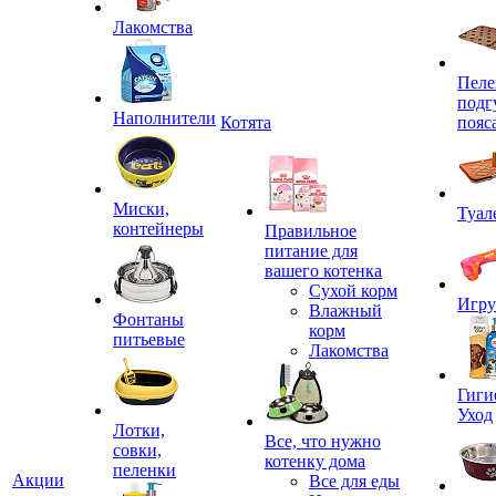
Лакомства
Пеле
подг
Наполнители
Котята
пояс
Миски,
Туал
контейнеры
Правильное
питание для
вашего котенка
Сухой корм
Игр
Влажный
Фонтаны
корм
питьевые
Лакомства
Гиги
Уход
Лотки,
Все, что нужно
совки,
котенку дома
пеленки
Акции
Все для еды