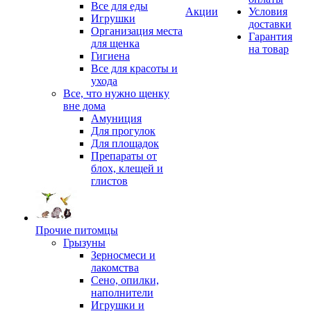
Все для еды
Акции
Условия
Игрушки
доставки
Организация места
Гарантия
для щенка
на товар
Гигиена
Все для красоты и
ухода
Все, что нужно щенку
вне дома
Амуниция
Для прогулок
Для площадок
Препараты от
блох, клещей и
глистов
Прочие питомцы
Грызуны
Зерносмеси и
лакомства
Сено, опилки,
наполнители
Игрушки и