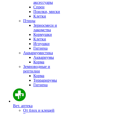
аксессуары
Спреи
Поилки, миски
Клетки
Птицы
Зерносмеси и
лакомства
Кормушки
Клетки
Игрушки
Гигиена
Аквариумистика
Аквариумы
Корма
Земноводные и
рептилии
Корма
Террарирумы
Гигиена
Вет. аптека
От блох и клещей