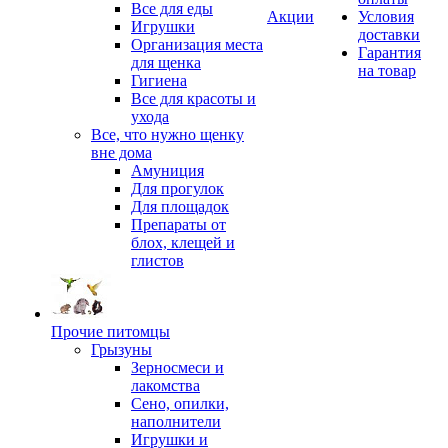
Все для еды
Акции
Условия
Игрушки
доставки
Организация места
Гарантия
для щенка
на товар
Гигиена
Все для красоты и
ухода
Все, что нужно щенку
вне дома
Амуниция
Для прогулок
Для площадок
Препараты от
блох, клещей и
глистов
Прочие питомцы
Грызуны
Зерносмеси и
лакомства
Сено, опилки,
наполнители
Игрушки и