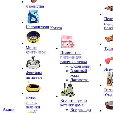
Лакомства
Пеле
подг
Наполнители
Котята
пояс
Миски,
Туал
контейнеры
Правильное
питание для
вашего котенка
Сухой корм
Игр
Влажный
Фонтаны
корм
питьевые
Лакомства
Гиги
Уход
Лотки,
Все, что нужно
совки,
котенку дома
пеленки
Акции
Все для еды