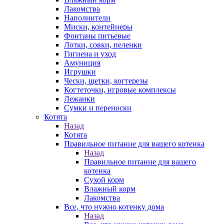
Лакомства
Наполнители
Миски, контейнеры
Фонтаны питьевые
Лотки, совки, пеленки
Гигиена и уход
Амуниция
Игрушки
Чески, щетки, когтерезы
Когтеточки, игровые комплексы
Лежанки
Сумки и переноски
Котята
Назад
Котята
Правильное питание для вашего котенка
Назад
Правильное питание для вашего
котенка
Сухой корм
Влажный корм
Лакомства
Все, что нужно котенку дома
Назад