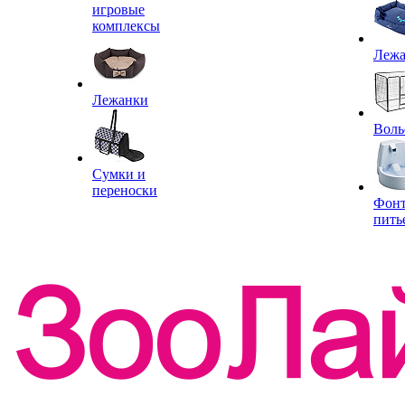
игровые
комплексы
Леж
Лежанки
Воль
Сумки и
переноски
Фон
пить