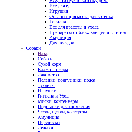
Все, что нужно котенку дома
Все для еды
Игрушки
Организация места для котенка
Гигиена
Все для красоты и ухода
Препараты от блох, клещей и глистов
Амуниция
Для поездок
Собаки
Назад
Собаки
Сухой корм
Влажный корм
Лакомства
Пеленки, подгузники, пояса
Туалеты
Игрушки
Гигиена и Уход
Миски, контейнеры
Подставки для кормления
Чески, щетки, когтерезы
Амуниция
Переноски
Лежаки