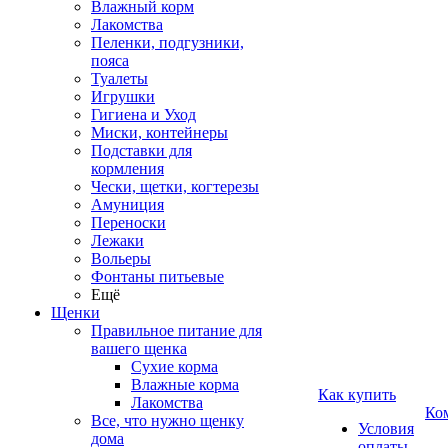
Влажный корм
Лакомства
Пеленки, подгузники,
пояса
Туалеты
Игрушки
Гигиена и Уход
Миски, контейнеры
Подставки для
кормления
Чески, щетки, когтерезы
Амуниция
Переноски
Лежаки
Вольеры
Фонтаны питьевые
Ещё
Щенки
Правильное питание для
вашего щенка
Сухие корма
Влажные корма
Как купить
Лакомства
Ко
Все, что нужно щенку
Условия
дома
оплаты