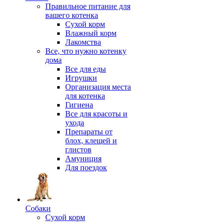
Правильное питание для
вашего котенка
Сухой корм
Влажный корм
Лакомства
Все, что нужно котенку
дома
Все для еды
Игрушки
Организация места
для котенка
Гигиена
Все для красоты и
ухода
Препараты от
блох, клещей и
глистов
Амуниция
Для поездок
Собаки
Сухой корм