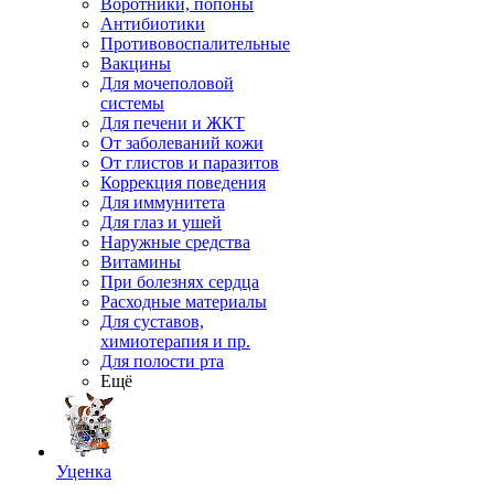
Воротники, попоны
Антибиотики
Противовоспалительные
Вакцины
Для мочеполовой
системы
Для печени и ЖКТ
От заболеваний кожи
От глистов и паразитов
Коррекция поведения
Для иммунитета
Для глаз и ушей
Наружные средства
Витамины
При болезнях сердца
Расходные материалы
Для суставов,
химиотерапия и пр.
Для полости рта
Ещё
Уценка