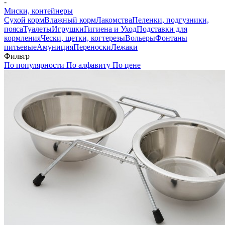
-
Миски, контейнеры
Сухой корм
Влажный корм
Лакомства
Пеленки, подгузники,
пояса
Туалеты
Игрушки
Гигиена и Уход
Подставки для
кормления
Чески, щетки, когтерезы
Вольеры
Фонтаны
питьевые
Амуниция
Переноски
Лежаки
Фильтр
По популярности
По алфавиту
По цене