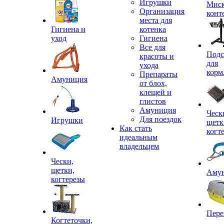
Игрушки
Миск
Организация
конт
места для
Гигиена и
котенка
уход
Гигиена
Все для
Подс
красоты и
для
ухода
корм
Препараты
Амуниция
от блох,
клещей и
глистов
Амуниция
Ческ
Для поездок
Игрушки
щетк
Как стать
когт
идеальным
владельцем
Чески,
щетки,
Аму
когтерезы
Пере
Когтеточки,