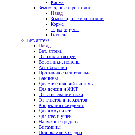
Корма
Земноводные и рептилии
Назад
Земноводные и рептилии
Корма
Террарирумы
Гигиена
Вет. аптека
Назад
Вет. аптека
От блох и клещей
Воротники, попоны
Антибиотики
Противовоспалительные
Вакцины
Для мочеполовой системы
Для печени и ЖКТ
От заболеваний кожи
От глистов и паразитов
Коррекция поведения
Для иммунитета
Для глаз и ушей
Наружные средства
Витамины
При болезнях сердца