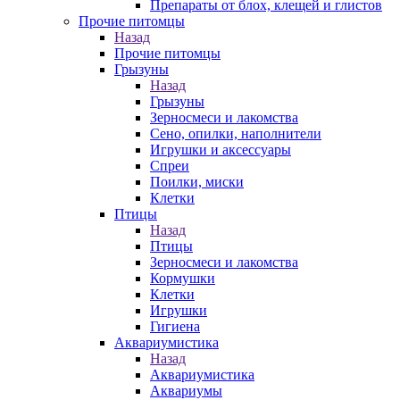
Препараты от блох, клещей и глистов
Прочие питомцы
Назад
Прочие питомцы
Грызуны
Назад
Грызуны
Зерносмеси и лакомства
Сено, опилки, наполнители
Игрушки и аксессуары
Спреи
Поилки, миски
Клетки
Птицы
Назад
Птицы
Зерносмеси и лакомства
Кормушки
Клетки
Игрушки
Гигиена
Аквариумистика
Назад
Аквариумистика
Аквариумы