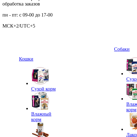
обработка заказов
пн - пт: с 09-00 до 17-00
МСК+2/UTC+5
Собаки
Кошки
Сухо
Сухой корм
Вла
корм
Влажный
корм
Лако