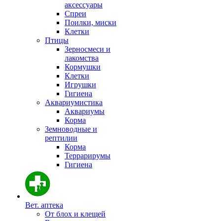
аксессуары
Спреи
Поилки, миски
Клетки
Птицы
Зерносмеси и
лакомства
Кормушки
Клетки
Игрушки
Гигиена
Аквариумистика
Аквариумы
Корма
Земноводные и
рептилии
Корма
Террарирумы
Гигиена
Вет. аптека
От блох и клещей