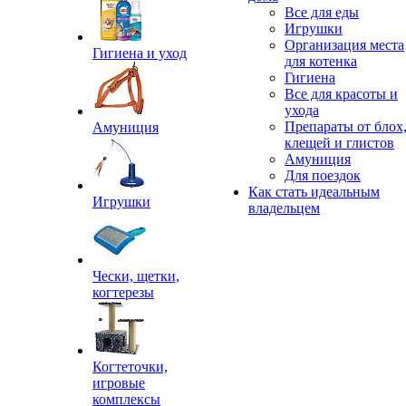
Все для еды
Игрушки
Организация места
Гигиена и уход
для котенка
Гигиена
Все для красоты и
ухода
Препараты от блох
Амуниция
клещей и глистов
Амуниция
Для поездок
Как стать идеальным
Игрушки
владельцем
Чески, щетки,
когтерезы
Когтеточки,
игровые
комплексы