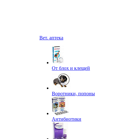
Вет. аптека
От блох и клещей
Воротники, попоны
Антибиотики