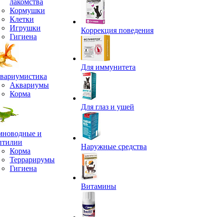
лакомства
Кормушки
Клетки
Игрушки
Коррекция поведения
Гигиена
Для иммунитета
вариумистика
Аквариумы
Корма
Для глаз и ушей
мноводные и
птилии
Наружные средства
Корма
Террарирумы
Гигиена
Витамины