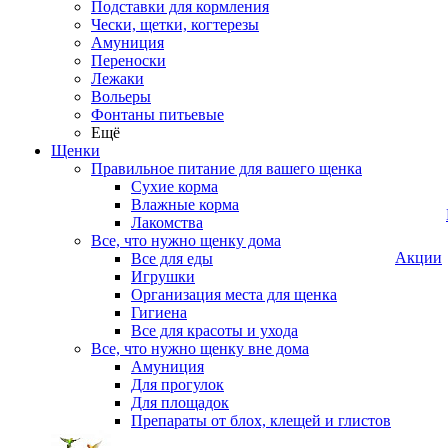
Подставки для кормления
Чески, щетки, когтерезы
Амуниция
Переноски
Лежаки
Вольеры
Фонтаны питьевые
Ещё
Щенки
Правильное питание для вашего щенка
Сухие корма
Влажные корма
Лакомства
Все, что нужно щенку дома
Акции
Все для еды
Игрушки
Организация места для щенка
Гигиена
Все для красоты и ухода
Все, что нужно щенку вне дома
Амуниция
Для прогулок
Для площадок
Препараты от блох, клещей и глистов