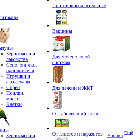
Противовоспалительные
питомцы
Вакцины
ызуны
Зерносмеси и
Для мочеполовой
лакомства
системы
Сено, опилки,
наполнители
Игрушки и
аксессуары
Спреи
Для печени и ЖКТ
Поилки,
миски
Клетки
От заболеваний кожи
ицы
Ещё
От глистов и паразитов
Зерносмеси и
Уценка