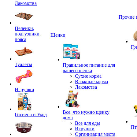
Лакомства
Прочие 
Пеленки,
подгузники,
Щенки
пояса
Гр
Туалеты
Правильное питание для
вашего щенка
Сухие корма
Влажные корма
Лакомства
Игрушки
Все, что нужно щенку
Гигиена и Уход
дома
Все для еды
Пт
Игрушки
Организация места