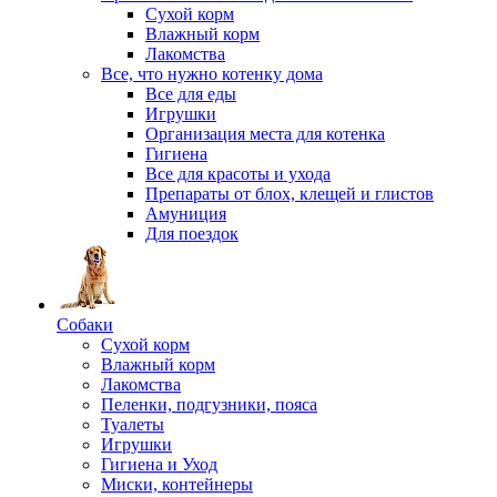
Сухой корм
Влажный корм
Лакомства
Все, что нужно котенку дома
Все для еды
Игрушки
Организация места для котенка
Гигиена
Все для красоты и ухода
Препараты от блох, клещей и глистов
Амуниция
Для поездок
Собаки
Сухой корм
Влажный корм
Лакомства
Пеленки, подгузники, пояса
Туалеты
Игрушки
Гигиена и Уход
Миски, контейнеры