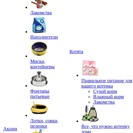
Лакомства
Наполнители
Котята
Миски,
контейнеры
Правильное питание для
вашего котенка
Фонтаны
Сухой корм
питьевые
Влажный корм
Лакомства
Лотки, совки,
пеленки
Все, что нужно котенку
Акции
дома