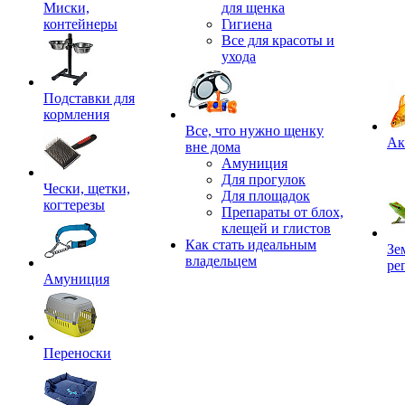
Миски,
для щенка
контейнеры
Гигиена
Все для красоты и
ухода
Подставки для
кормления
,
Все, что нужно щенку
Ак
вне дома
Амуниция
Для прогулок
Чески, щетки,
Для площадок
когтерезы
Препараты от блох,
клещей и глистов
Как стать идеальным
Зе
владельцем
ре
Амуниция
Переноски