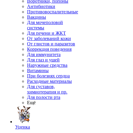
Воротники, попоны
Антибиотики
Противовоспалительные
Вакцины
Для мочеполовой
системы
Для печени и ЖКТ
От заболеваний кожи
От глистов и паразитов
Коррекция поведения
Для иммунитета
Для глаз и ушей
Наружные средства
Витамины
При болезнях сердца
Расходные материалы
Для суставов,
химиотерапия и пр.
Для полости рта
Ещё
Уценка