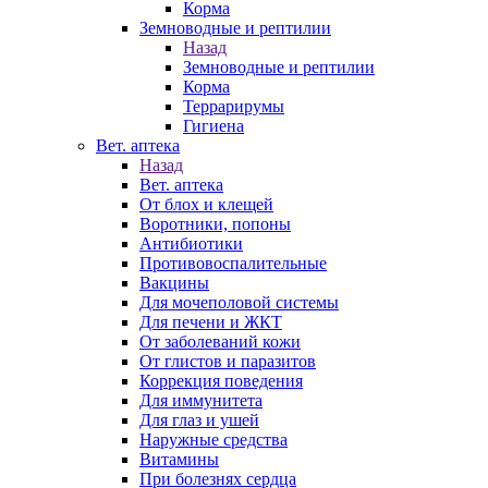
Корма
Земноводные и рептилии
Назад
Земноводные и рептилии
Корма
Террарирумы
Гигиена
Вет. аптека
Назад
Вет. аптека
От блох и клещей
Воротники, попоны
Антибиотики
Противовоспалительные
Вакцины
Для мочеполовой системы
Для печени и ЖКТ
От заболеваний кожи
От глистов и паразитов
Коррекция поведения
Для иммунитета
Для глаз и ушей
Наружные средства
Витамины
При болезнях сердца