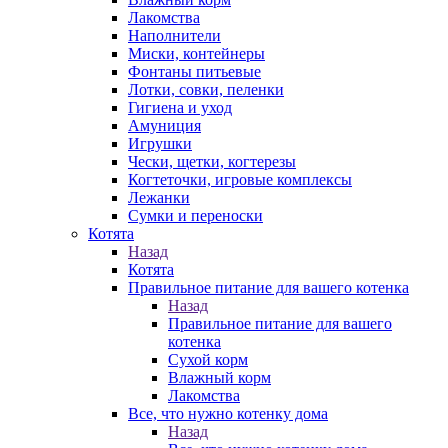
Лакомства
Наполнители
Миски, контейнеры
Фонтаны питьевые
Лотки, совки, пеленки
Гигиена и уход
Амуниция
Игрушки
Чески, щетки, когтерезы
Когтеточки, игровые комплексы
Лежанки
Сумки и переноски
Котята
Назад
Котята
Правильное питание для вашего котенка
Назад
Правильное питание для вашего
котенка
Сухой корм
Влажный корм
Лакомства
Все, что нужно котенку дома
Назад