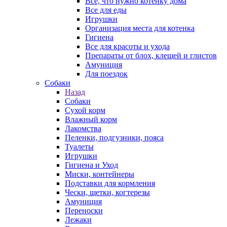
Все, что нужно котенку дома
Все для еды
Игрушки
Организация места для котенка
Гигиена
Все для красоты и ухода
Препараты от блох, клещей и глистов
Амуниция
Для поездок
Собаки
Назад
Собаки
Сухой корм
Влажный корм
Лакомства
Пеленки, подгузники, пояса
Туалеты
Игрушки
Гигиена и Уход
Миски, контейнеры
Подставки для кормления
Чески, щетки, когтерезы
Амуниция
Переноски
Лежаки