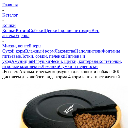
Главная
-
Каталог
-
Кошки
Кошки
Котята
Собаки
Щенки
Прочие питомцы
Вет.
аптека
Уценка
-
Миски, контейнеры
Сухой корм
Влажный корм
Лакомства
Наполнители
Фонтаны
питьевые
Лотки, совки, пеленки
Гигиена и
уход
Амуниция
Игрушки
Чески, щетки, когтерезы
Когтеточки,
игровые комплексы
Лежанки
Сумки и переноски
-
Feed ex Автоматическая кормушка для кошек и собак с ЖК
дисплеем для любого вида корма 4 кормления. цвет желтый