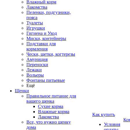
Влажный корм
Лакомства
Пеленки, подгузники,
пояса
Туалеты
Игрушки
Гигиена и Уход
Миски, контейнеры
Подставки для
кормления
Чески, щетки, когтерезы
Амуниция
Переноски
Лежаки
Вольеры
Фонтаны питьевые
Ещё
Щенки
Правильное питание для
вашего щенка
Сухие корма
Влажные корма
Как купить
Лакомства
Ко
Все, что нужно щенку
Условия
дома
оплаты