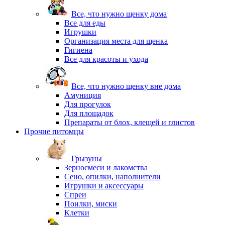
Все, что нужно щенку дома
Все для еды
Игрушки
Организация места для щенка
Гигиена
Все для красоты и ухода
Все, что нужно щенку вне дома
Амуниция
Для прогулок
Для площадок
Препараты от блох, клещей и глистов
Прочие питомцы
Грызуны
Зерносмеси и лакомства
Сено, опилки, наполнители
Игрушки и аксессуары
Спреи
Поилки, миски
Клетки