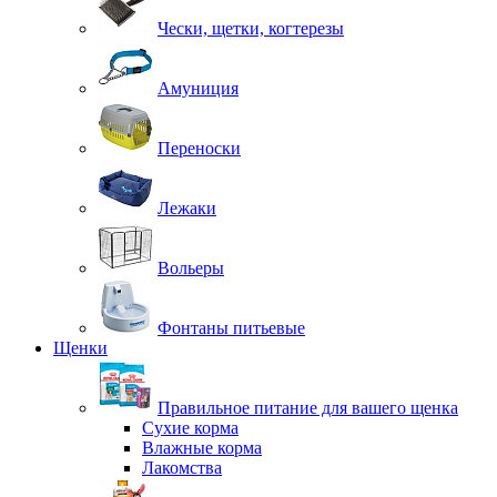
Чески, щетки, когтерезы
Амуниция
Переноски
Лежаки
Вольеры
Фонтаны питьевые
Щенки
Правильное питание для вашего щенка
Сухие корма
Влажные корма
Лакомства