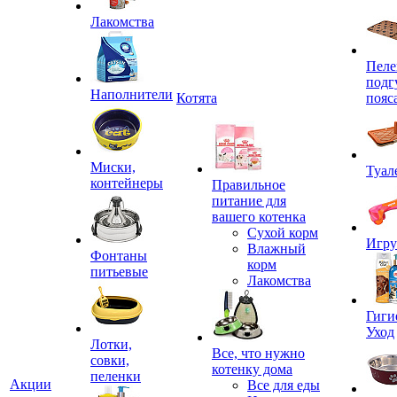
Лакомства
Пеле
подг
Наполнители
Котята
пояс
Миски,
Туал
контейнеры
Правильное
питание для
вашего котенка
Сухой корм
Игр
Влажный
Фонтаны
корм
питьевые
Лакомства
Гиги
Уход
Лотки,
Все, что нужно
совки,
котенку дома
пеленки
Акции
Все для еды