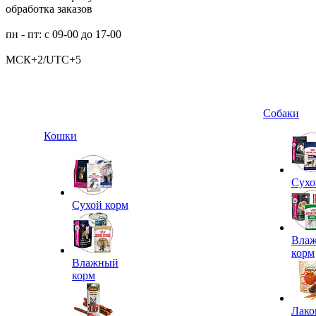
обработка заказов
пн - пт: с 09-00 до 17-00
МСК+2/UTC+5
Собаки
Кошки
Сухо
Сухой корм
Вла
корм
Влажный
корм
Лако