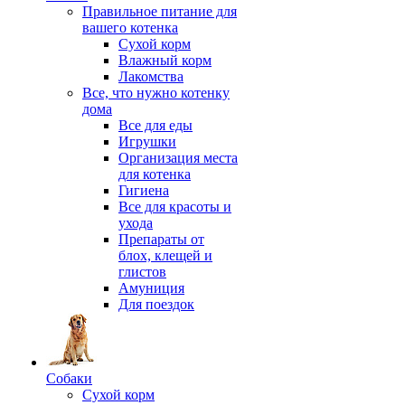
Правильное питание для
вашего котенка
Сухой корм
Влажный корм
Лакомства
Все, что нужно котенку
дома
Все для еды
Игрушки
Организация места
для котенка
Гигиена
Все для красоты и
ухода
Препараты от
блох, клещей и
глистов
Амуниция
Для поездок
Собаки
Сухой корм