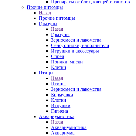
Препараты от блох, клещей и глистов
Прочие питомцы
Назад
Прочие питомцы
Грызуны
Назад
Грызуны
Зерносмеси и лакомства
Сено, опилки, наполнители
Игрушки и аксессуары
Спреи
Поилки, миски
Клетки
Птицы
Назад
Птицы
Зерносмеси и лакомства
Кормушки
Клетки
Игрушки
Гигиена
Аквариумистика
Назад
Аквариумистика
Аквариумы