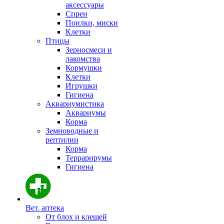
аксессуары
Спреи
Поилки, миски
Клетки
Птицы
Зерносмеси и
лакомства
Кормушки
Клетки
Игрушки
Гигиена
Аквариумистика
Аквариумы
Корма
Земноводные и
рептилии
Корма
Террарирумы
Гигиена
Вет. аптека
От блох и клещей