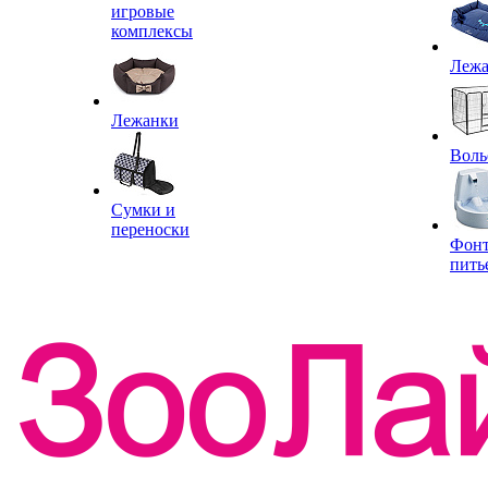
игровые
комплексы
Леж
Лежанки
Воль
Сумки и
переноски
Фон
пить