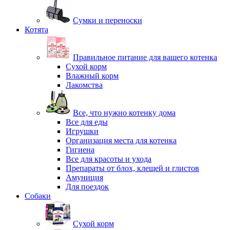
Сумки и переноски
Котята
Правильное питание для вашего котенка
Сухой корм
Влажный корм
Лакомства
Все, что нужно котенку дома
Все для еды
Игрушки
Организация места для котенка
Гигиена
Все для красоты и ухода
Препараты от блох, клещей и глистов
Амуниция
Для поездок
Собаки
Сухой корм