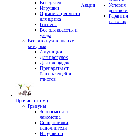
Все для еды
Акции
Условия
Игрушки
доставки
Организация места
Гарантия
для щенка
на товар
Гигиена
Все для красоты и
ухода
Все, что нужно щенку
вне дома
Амуниция
Для прогулок
Для площадок
Препараты от
блох, клещей и
глистов
Прочие питомцы
Грызуны
Зерносмеси и
лакомства
Сено, опилки,
наполнители
Игрушки и