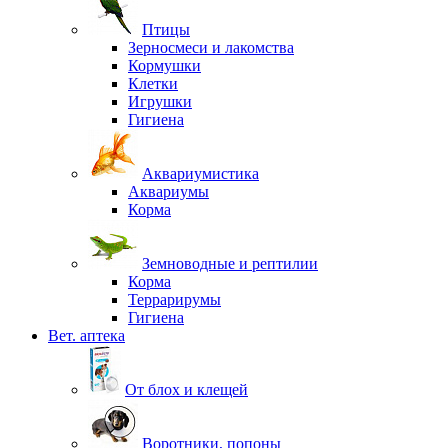
Птицы
Зерносмеси и лакомства
Кормушки
Клетки
Игрушки
Гигиена
Аквариумистика
Аквариумы
Корма
Земноводные и рептилии
Корма
Террарирумы
Гигиена
Вет. аптека
От блох и клещей
Воротники, попоны