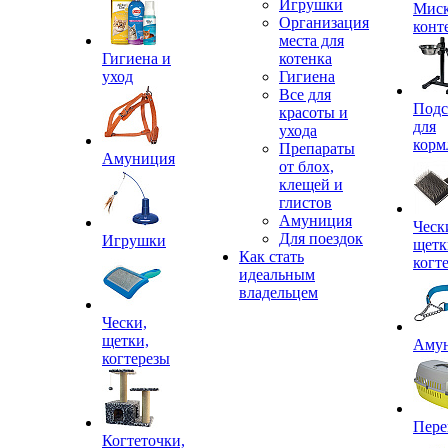
Игрушки
Миск
Организация
конт
места для
Гигиена и
котенка
уход
Гигиена
Все для
Подс
красоты и
для
ухода
корм
Препараты
Амуниция
от блох,
клещей и
глистов
Амуниция
Ческ
Для поездок
Игрушки
щетк
Как стать
когт
идеальным
владельцем
Чески,
щетки,
Аму
когтерезы
Пере
Когтеточки,