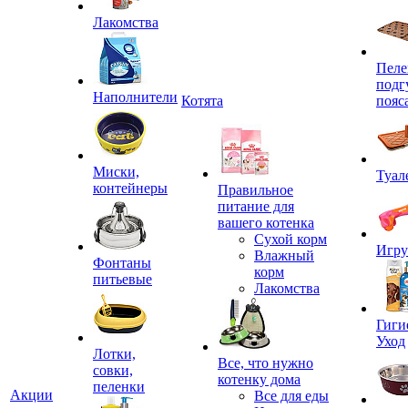
Лакомства
Пеле
подг
Наполнители
Котята
пояс
Миски,
Туал
контейнеры
Правильное
питание для
вашего котенка
Сухой корм
Игр
Влажный
Фонтаны
корм
питьевые
Лакомства
Гиги
Уход
Лотки,
Все, что нужно
совки,
котенку дома
пеленки
Акции
Все для еды