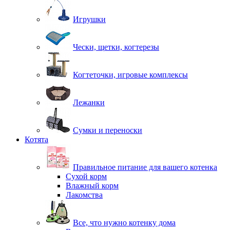
Игрушки
Чески, щетки, когтерезы
Когтеточки, игровые комплексы
Лежанки
Сумки и переноски
Котята
Правильное питание для вашего котенка
Сухой корм
Влажный корм
Лакомства
Все, что нужно котенку дома