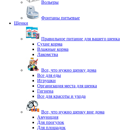
Вольеры
Фонтаны питьевые
Щенки
Правильное питание для вашего щенка
Сухие корма
Влажные корма
Лакомства
Все, что нужно щенку дома
Все для еды
Игрушки
Организация места для щенка
Гигиена
Все для красоты и ухода
Все, что нужно щенку вне дома
Амуниция
Для прогулок
Для площадок