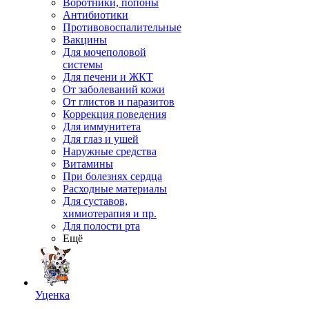
Воротники, попоны
Антибиотики
Противовоспалительные
Вакцины
Для мочеполовой
системы
Для печени и ЖКТ
От заболеваний кожи
От глистов и паразитов
Коррекция поведения
Для иммунитета
Для глаз и ушей
Наружные средства
Витамины
При болезнях сердца
Расходные материалы
Для суставов,
химиотерапия и пр.
Для полости рта
Ещё
Уценка