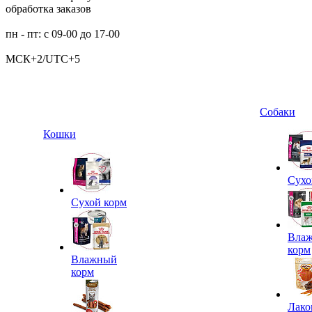
обработка заказов
пн - пт: с 09-00 до 17-00
МСК+2/UTC+5
Собаки
Кошки
Сухо
Сухой корм
Вла
корм
Влажный
корм
Лако