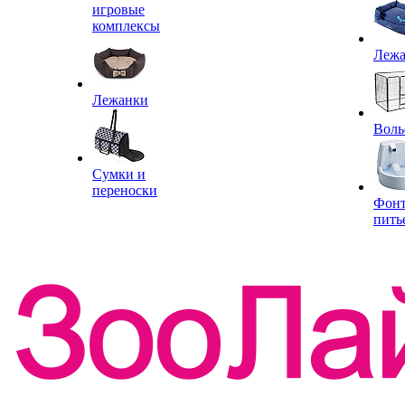
игровые
комплексы
Леж
Лежанки
Воль
Сумки и
переноски
Фон
пить