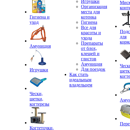
Игрушки
Миск
Организация
конт
места для
Гигиена и
котенка
уход
Гигиена
Все для
Подс
красоты и
для
ухода
корм
Препараты
Амуниция
от блох,
клещей и
глистов
Амуниция
Ческ
Для поездок
Игрушки
щетк
Как стать
когт
идеальным
владельцем
Чески,
щетки,
Аму
когтерезы
Пере
Когтеточки,