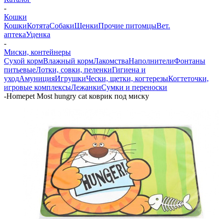
-
Кошки
Кошки
Котята
Собаки
Щенки
Прочие питомцы
Вет.
аптека
Уценка
-
Миски, контейнеры
Сухой корм
Влажный корм
Лакомства
Наполнители
Фонтаны
питьевые
Лотки, совки, пеленки
Гигиена и
уход
Амуниция
Игрушки
Чески, щетки, когтерезы
Когтеточки,
игровые комплексы
Лежанки
Сумки и переноски
-
Homepet Most hungry cat коврик под миску