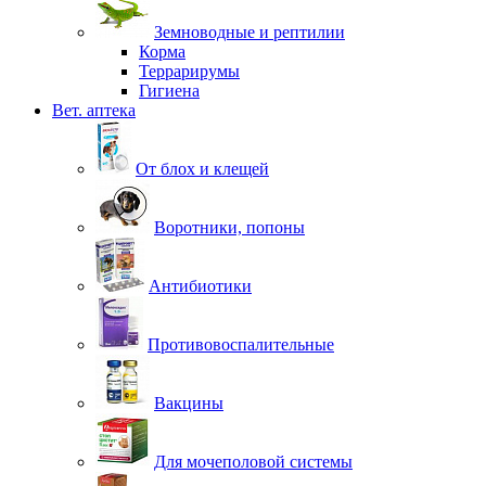
Земноводные и рептилии
Корма
Террарирумы
Гигиена
Вет. аптека
От блох и клещей
Воротники, попоны
Антибиотики
Противовоспалительные
Вакцины
Для мочеполовой системы