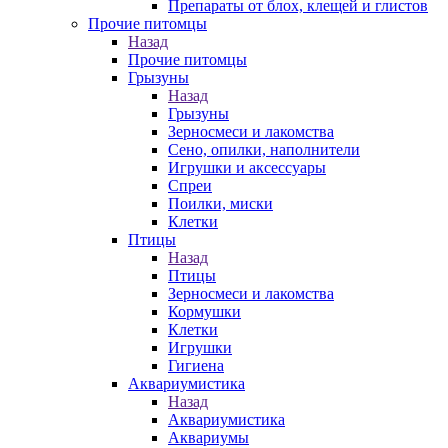
Препараты от блох, клещей и глистов
Прочие питомцы
Назад
Прочие питомцы
Грызуны
Назад
Грызуны
Зерносмеси и лакомства
Сено, опилки, наполнители
Игрушки и аксессуары
Спреи
Поилки, миски
Клетки
Птицы
Назад
Птицы
Зерносмеси и лакомства
Кормушки
Клетки
Игрушки
Гигиена
Аквариумистика
Назад
Аквариумистика
Аквариумы