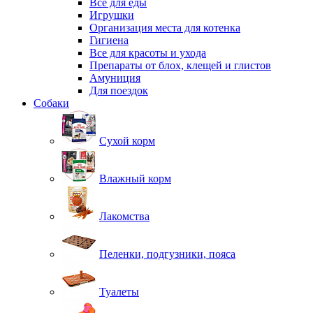
Все для еды
Игрушки
Организация места для котенка
Гигиена
Все для красоты и ухода
Препараты от блох, клещей и глистов
Амуниция
Для поездок
Собаки
Сухой корм
Влажный корм
Лакомства
Пеленки, подгузники, пояса
Туалеты