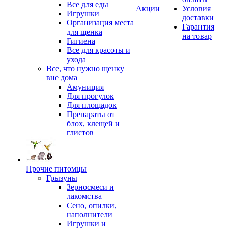
Все для еды
Акции
Условия
Игрушки
доставки
Организация места
Гарантия
для щенка
на товар
Гигиена
Все для красоты и
ухода
Все, что нужно щенку
вне дома
Амуниция
Для прогулок
Для площадок
Препараты от
блох, клещей и
глистов
Прочие питомцы
Грызуны
Зерносмеси и
лакомства
Сено, опилки,
наполнители
Игрушки и