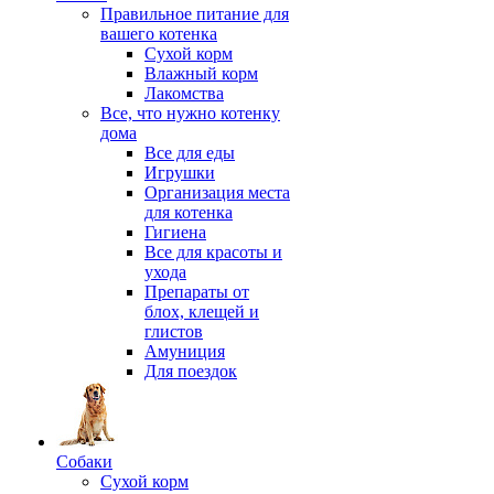
Правильное питание для
вашего котенка
Сухой корм
Влажный корм
Лакомства
Все, что нужно котенку
дома
Все для еды
Игрушки
Организация места
для котенка
Гигиена
Все для красоты и
ухода
Препараты от
блох, клещей и
глистов
Амуниция
Для поездок
Собаки
Сухой корм