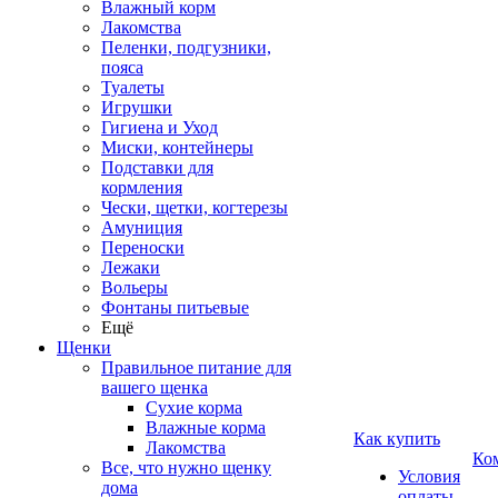
Влажный корм
Лакомства
Пеленки, подгузники,
пояса
Туалеты
Игрушки
Гигиена и Уход
Миски, контейнеры
Подставки для
кормления
Чески, щетки, когтерезы
Амуниция
Переноски
Лежаки
Вольеры
Фонтаны питьевые
Ещё
Щенки
Правильное питание для
вашего щенка
Сухие корма
Влажные корма
Как купить
Лакомства
Ко
Все, что нужно щенку
Условия
дома
оплаты