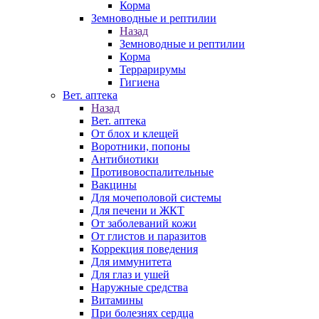
Корма
Земноводные и рептилии
Назад
Земноводные и рептилии
Корма
Террарирумы
Гигиена
Вет. аптека
Назад
Вет. аптека
От блох и клещей
Воротники, попоны
Антибиотики
Противовоспалительные
Вакцины
Для мочеполовой системы
Для печени и ЖКТ
От заболеваний кожи
От глистов и паразитов
Коррекция поведения
Для иммунитета
Для глаз и ушей
Наружные средства
Витамины
При болезнях сердца