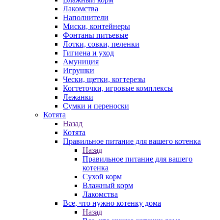
Лакомства
Наполнители
Миски, контейнеры
Фонтаны питьевые
Лотки, совки, пеленки
Гигиена и уход
Амуниция
Игрушки
Чески, щетки, когтерезы
Когтеточки, игровые комплексы
Лежанки
Сумки и переноски
Котята
Назад
Котята
Правильное питание для вашего котенка
Назад
Правильное питание для вашего
котенка
Сухой корм
Влажный корм
Лакомства
Все, что нужно котенку дома
Назад