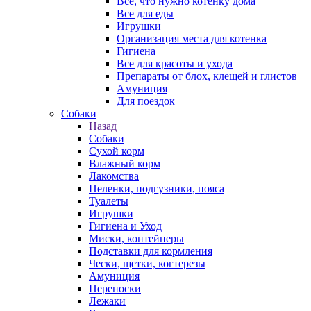
Все, что нужно котенку дома
Все для еды
Игрушки
Организация места для котенка
Гигиена
Все для красоты и ухода
Препараты от блох, клещей и глистов
Амуниция
Для поездок
Собаки
Назад
Собаки
Сухой корм
Влажный корм
Лакомства
Пеленки, подгузники, пояса
Туалеты
Игрушки
Гигиена и Уход
Миски, контейнеры
Подставки для кормления
Чески, щетки, когтерезы
Амуниция
Переноски
Лежаки