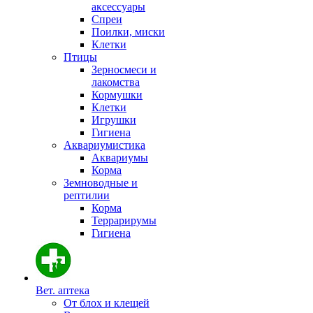
аксессуары
Спреи
Поилки, миски
Клетки
Птицы
Зерносмеси и
лакомства
Кормушки
Клетки
Игрушки
Гигиена
Аквариумистика
Аквариумы
Корма
Земноводные и
рептилии
Корма
Террарирумы
Гигиена
Вет. аптека
От блох и клещей