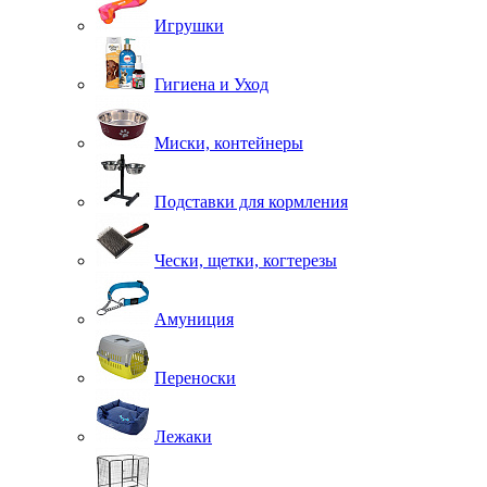
Игрушки
Гигиена и Уход
Миски, контейнеры
Подставки для кормления
Чески, щетки, когтерезы
Амуниция
Переноски
Лежаки