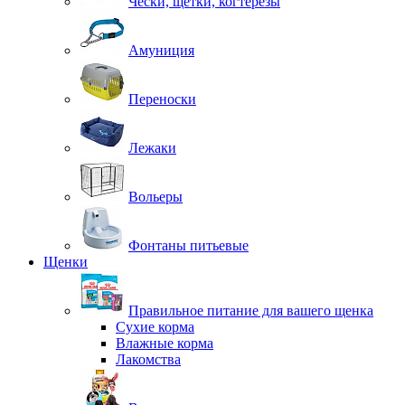
Чески, щетки, когтерезы
Амуниция
Переноски
Лежаки
Вольеры
Фонтаны питьевые
Щенки
Правильное питание для вашего щенка
Сухие корма
Влажные корма
Лакомства