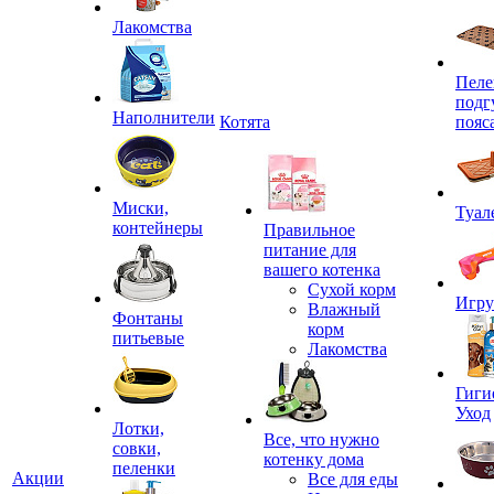
Лакомства
Пеле
подг
Наполнители
Котята
пояс
Миски,
Туал
контейнеры
Правильное
питание для
вашего котенка
Сухой корм
Игр
Влажный
Фонтаны
корм
питьевые
Лакомства
Гиги
Уход
Лотки,
Все, что нужно
совки,
котенку дома
пеленки
Акции
Все для еды