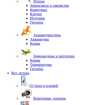
Птицы
Зерносмеси и лакомства
Кормушки
Клетки
Игрушки
Гигиена
Аквариумистика
Аквариумы
Корма
Земноводные и рептилии
Корма
Террарирумы
Гигиена
Вет. аптека
От блох и клещей
Воротники, попоны