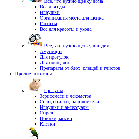
Все, что нужно щенку дома
Все для еды
Игрушки
Организация места для щенка
Гигиена
Все для красоты и ухода
Все, что нужно щенку вне дома
Амуниция
Для прогулок
Для площадок
Препараты от блох, клещей и глистов
Прочие питомцы
Грызуны
Зерносмеси и лакомства
Сено, опилки, наполнители
Игрушки и аксессуары
Спреи
Поилки, миски
Клетки