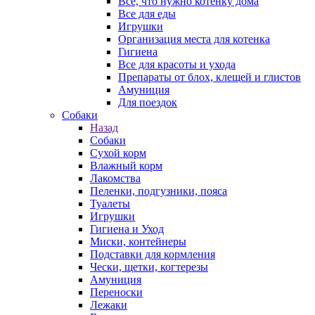
Все, что нужно котенку дома
Все для еды
Игрушки
Организация места для котенка
Гигиена
Все для красоты и ухода
Препараты от блох, клещей и глистов
Амуниция
Для поездок
Собаки
Назад
Собаки
Сухой корм
Влажный корм
Лакомства
Пеленки, подгузники, пояса
Туалеты
Игрушки
Гигиена и Уход
Миски, контейнеры
Подставки для кормления
Чески, щетки, когтерезы
Амуниция
Переноски
Лежаки