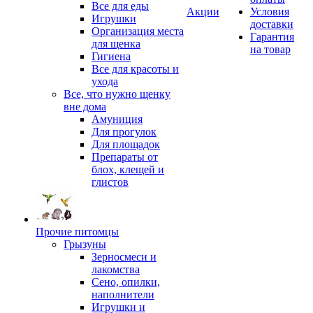
Все для еды
Акции
Условия
Игрушки
доставки
Организация места
Гарантия
для щенка
на товар
Гигиена
Все для красоты и
ухода
Все, что нужно щенку
вне дома
Амуниция
Для прогулок
Для площадок
Препараты от
блох, клещей и
глистов
Прочие питомцы
Грызуны
Зерносмеси и
лакомства
Сено, опилки,
наполнители
Игрушки и