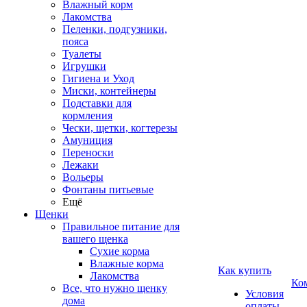
Влажный корм
Лакомства
Пеленки, подгузники,
пояса
Туалеты
Игрушки
Гигиена и Уход
Миски, контейнеры
Подставки для
кормления
Чески, щетки, когтерезы
Амуниция
Переноски
Лежаки
Вольеры
Фонтаны питьевые
Ещё
Щенки
Правильное питание для
вашего щенка
Сухие корма
Влажные корма
Как купить
Лакомства
Ко
Все, что нужно щенку
Условия
дома
оплаты