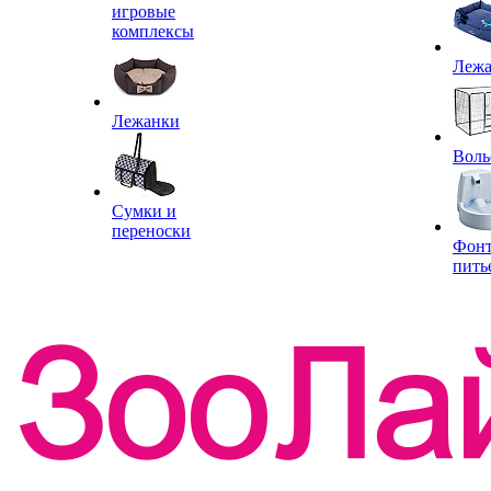
игровые
комплексы
Леж
Лежанки
Воль
Сумки и
переноски
Фон
пить