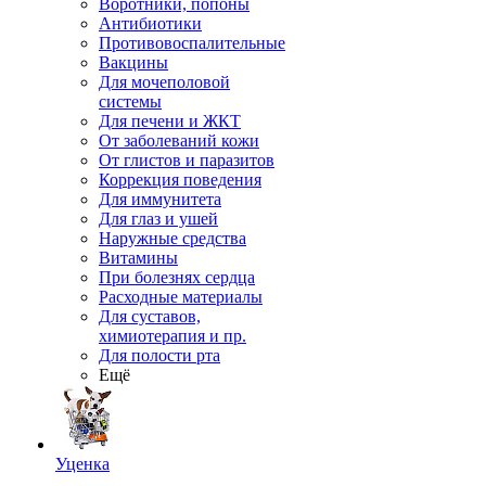
Воротники, попоны
Антибиотики
Противовоспалительные
Вакцины
Для мочеполовой
системы
Для печени и ЖКТ
От заболеваний кожи
От глистов и паразитов
Коррекция поведения
Для иммунитета
Для глаз и ушей
Наружные средства
Витамины
При болезнях сердца
Расходные материалы
Для суставов,
химиотерапия и пр.
Для полости рта
Ещё
Уценка