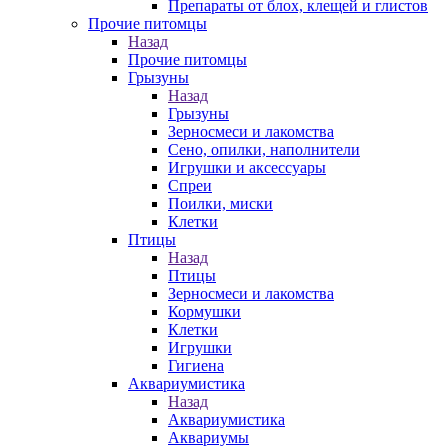
Препараты от блох, клещей и глистов
Прочие питомцы
Назад
Прочие питомцы
Грызуны
Назад
Грызуны
Зерносмеси и лакомства
Сено, опилки, наполнители
Игрушки и аксессуары
Спреи
Поилки, миски
Клетки
Птицы
Назад
Птицы
Зерносмеси и лакомства
Кормушки
Клетки
Игрушки
Гигиена
Аквариумистика
Назад
Аквариумистика
Аквариумы