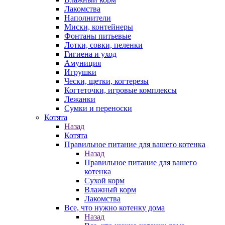
Лакомства
Наполнители
Миски, контейнеры
Фонтаны питьевые
Лотки, совки, пеленки
Гигиена и уход
Амуниция
Игрушки
Чески, щетки, когтерезы
Когтеточки, игровые комплексы
Лежанки
Сумки и переноски
Котята
Назад
Котята
Правильное питание для вашего котенка
Назад
Правильное питание для вашего
котенка
Сухой корм
Влажный корм
Лакомства
Все, что нужно котенку дома
Назад