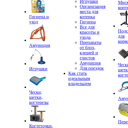
Игрушки
Миск
Организация
конт
места для
Гигиена и
котенка
уход
Гигиена
Все для
Подс
красоты и
для
ухода
корм
Препараты
Амуниция
от блох,
клещей и
глистов
Амуниция
Ческ
Для поездок
Игрушки
щетк
Как стать
когт
идеальным
владельцем
Чески,
щетки,
Аму
когтерезы
Пере
Когтеточки,