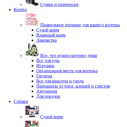
Сумки и переноски
Котята
Правильное питание для вашего котенка
Сухой корм
Влажный корм
Лакомства
Все, что нужно котенку дома
Все для еды
Игрушки
Организация места для котенка
Гигиена
Все для красоты и ухода
Препараты от блох, клещей и глистов
Амуниция
Для поездок
Собаки
Сухой корм