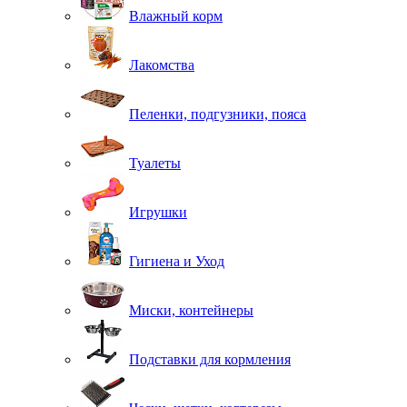
Влажный корм
Лакомства
Пеленки, подгузники, пояса
Туалеты
Игрушки
Гигиена и Уход
Миски, контейнеры
Подставки для кормления