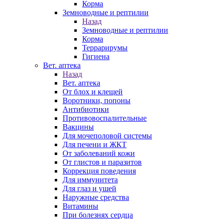
Корма
Земноводные и рептилии
Назад
Земноводные и рептилии
Корма
Террарирумы
Гигиена
Вет. аптека
Назад
Вет. аптека
От блох и клещей
Воротники, попоны
Антибиотики
Противовоспалительные
Вакцины
Для мочеполовой системы
Для печени и ЖКТ
От заболеваний кожи
От глистов и паразитов
Коррекция поведения
Для иммунитета
Для глаз и ушей
Наружные средства
Витамины
При болезнях сердца