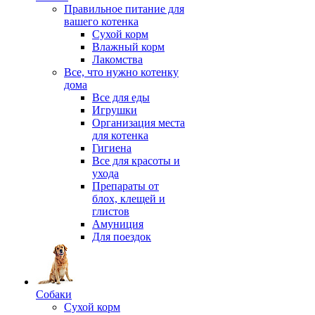
Правильное питание для
вашего котенка
Сухой корм
Влажный корм
Лакомства
Все, что нужно котенку
дома
Все для еды
Игрушки
Организация места
для котенка
Гигиена
Все для красоты и
ухода
Препараты от
блох, клещей и
глистов
Амуниция
Для поездок
Собаки
Сухой корм