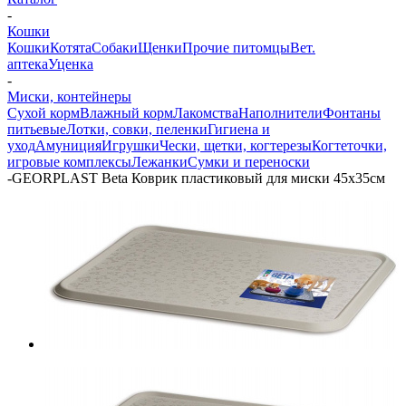
-
Кошки
Кошки
Котята
Собаки
Щенки
Прочие питомцы
Вет.
аптека
Уценка
-
Миски, контейнеры
Сухой корм
Влажный корм
Лакомства
Наполнители
Фонтаны
питьевые
Лотки, совки, пеленки
Гигиена и
уход
Амуниция
Игрушки
Чески, щетки, когтерезы
Когтеточки,
игровые комплексы
Лежанки
Сумки и переноски
-
GEORPLAST Beta Коврик пластиковый для миски 45x35см