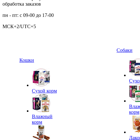
обработка заказов
пн - пт: с 09-00 до 17-00
МСК+2/UTC+5
Собаки
Кошки
Сухо
Сухой корм
Вла
корм
Влажный
корм
Лако