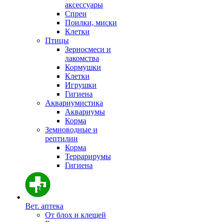
аксессуары
Спреи
Поилки, миски
Клетки
Птицы
Зерносмеси и
лакомства
Кормушки
Клетки
Игрушки
Гигиена
Аквариумистика
Аквариумы
Корма
Земноводные и
рептилии
Корма
Террарирумы
Гигиена
Вет. аптека
От блох и клещей