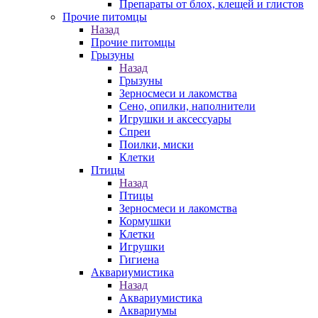
Препараты от блох, клещей и глистов
Прочие питомцы
Назад
Прочие питомцы
Грызуны
Назад
Грызуны
Зерносмеси и лакомства
Сено, опилки, наполнители
Игрушки и аксессуары
Спреи
Поилки, миски
Клетки
Птицы
Назад
Птицы
Зерносмеси и лакомства
Кормушки
Клетки
Игрушки
Гигиена
Аквариумистика
Назад
Аквариумистика
Аквариумы