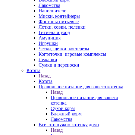
Лакомства
Наполнители
Миски, контейнеры
Фонтаны питьевые
Лотки, совки, пеленки
Гигиена и уход
Амуниция
Игрушки
Чески, щетки, когтерезы
Когтеточки, игровые комплексы
Лежанки
Сумки и переноски
Котята
Назад
Котята
Правильное питание для вашего котенка
Назад
Правильное питание для вашего
котенка
Сухой корм
Влажный корм
Лакомства
Все, что нужно котенку дома
Назад