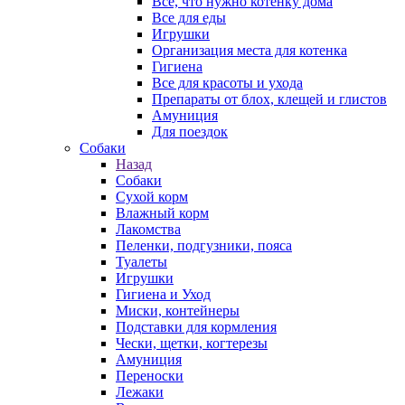
Все, что нужно котенку дома
Все для еды
Игрушки
Организация места для котенка
Гигиена
Все для красоты и ухода
Препараты от блох, клещей и глистов
Амуниция
Для поездок
Собаки
Назад
Собаки
Сухой корм
Влажный корм
Лакомства
Пеленки, подгузники, пояса
Туалеты
Игрушки
Гигиена и Уход
Миски, контейнеры
Подставки для кормления
Чески, щетки, когтерезы
Амуниция
Переноски
Лежаки