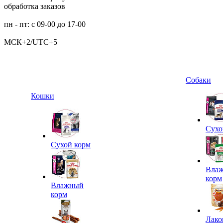
обработка заказов
пн - пт: с 09-00 до 17-00
МСК+2/UTC+5
Собаки
Кошки
Сухо
Сухой корм
Вла
корм
Влажный
корм
Лако