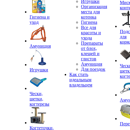
Игрушки
Миск
Организация
конт
места для
Гигиена и
котенка
уход
Гигиена
Все для
Подс
красоты и
для
ухода
корм
Препараты
Амуниция
от блох,
клещей и
глистов
Амуниция
Ческ
Для поездок
Игрушки
щетк
Как стать
когт
идеальным
владельцем
Чески,
щетки,
Аму
когтерезы
Пере
Когтеточки,