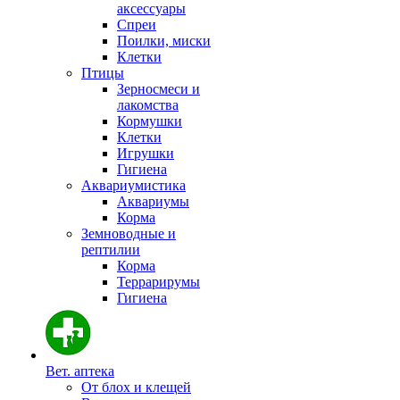
аксессуары
Спреи
Поилки, миски
Клетки
Птицы
Зерносмеси и
лакомства
Кормушки
Клетки
Игрушки
Гигиена
Аквариумистика
Аквариумы
Корма
Земноводные и
рептилии
Корма
Террарирумы
Гигиена
Вет. аптека
От блох и клещей