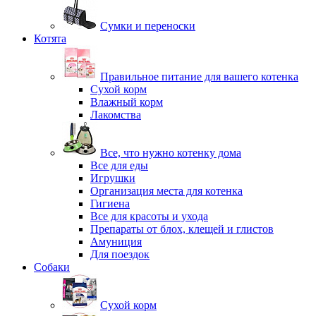
Сумки и переноски
Котята
Правильное питание для вашего котенка
Сухой корм
Влажный корм
Лакомства
Все, что нужно котенку дома
Все для еды
Игрушки
Организация места для котенка
Гигиена
Все для красоты и ухода
Препараты от блох, клещей и глистов
Амуниция
Для поездок
Собаки
Сухой корм