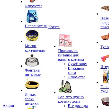
Лакомства
Пеле
подг
Наполнители
Котята
пояс
Миски,
Туал
контейнеры
Правильное
питание для
вашего котенка
Сухой корм
Игр
Влажный
Фонтаны
корм
питьевые
Лакомства
Гиги
Уход
Лотки,
Все, что нужно
совки,
котенку дома
пеленки
Акции
Все для еды