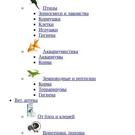
Птицы
Зерносмеси и лакомства
Кормушки
Клетки
Игрушки
Гигиена
Аквариумистика
Аквариумы
Корма
Земноводные и рептилии
Корма
Террарирумы
Гигиена
Вет. аптека
От блох и клещей
Воротники, попоны