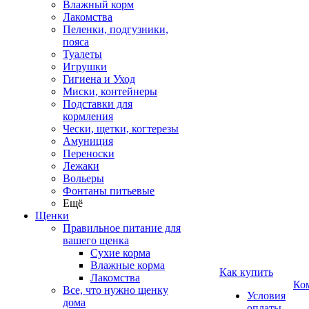
Влажный корм
Лакомства
Пеленки, подгузники,
пояса
Туалеты
Игрушки
Гигиена и Уход
Миски, контейнеры
Подставки для
кормления
Чески, щетки, когтерезы
Амуниция
Переноски
Лежаки
Вольеры
Фонтаны питьевые
Ещё
Щенки
Правильное питание для
вашего щенка
Сухие корма
Влажные корма
Как купить
Лакомства
Ко
Все, что нужно щенку
Условия
дома
оплаты