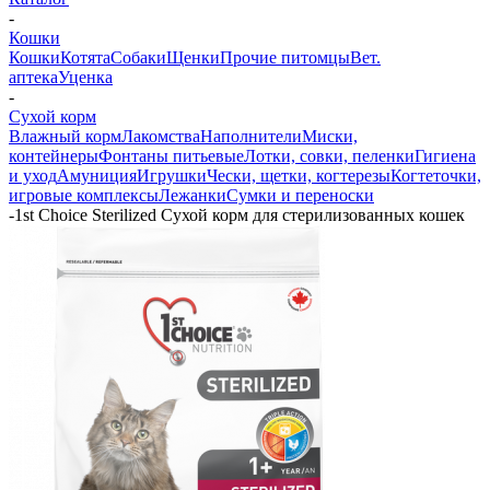
-
Кошки
Кошки
Котята
Собаки
Щенки
Прочие питомцы
Вет.
аптека
Уценка
-
Сухой корм
Влажный корм
Лакомства
Наполнители
Миски,
контейнеры
Фонтаны питьевые
Лотки, совки, пеленки
Гигиена
и уход
Амуниция
Игрушки
Чески, щетки, когтерезы
Когтеточки,
игровые комплексы
Лежанки
Сумки и переноски
-
1st Choice Sterilized Сухой корм для стерилизованных кошек