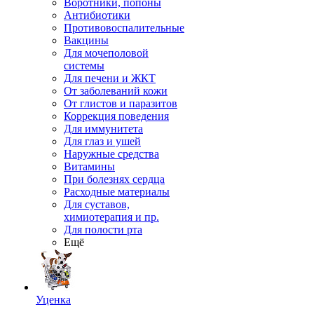
Воротники, попоны
Антибиотики
Противовоспалительные
Вакцины
Для мочеполовой
системы
Для печени и ЖКТ
От заболеваний кожи
От глистов и паразитов
Коррекция поведения
Для иммунитета
Для глаз и ушей
Наружные средства
Витамины
При болезнях сердца
Расходные материалы
Для суставов,
химиотерапия и пр.
Для полости рта
Ещё
Уценка