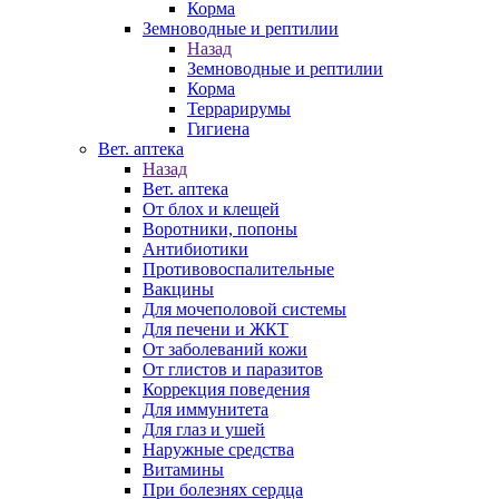
Корма
Земноводные и рептилии
Назад
Земноводные и рептилии
Корма
Террарирумы
Гигиена
Вет. аптека
Назад
Вет. аптека
От блох и клещей
Воротники, попоны
Антибиотики
Противовоспалительные
Вакцины
Для мочеполовой системы
Для печени и ЖКТ
От заболеваний кожи
От глистов и паразитов
Коррекция поведения
Для иммунитета
Для глаз и ушей
Наружные средства
Витамины
При болезнях сердца