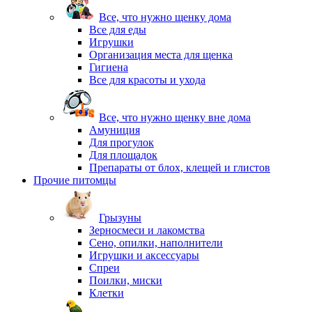
Все, что нужно щенку дома
Все для еды
Игрушки
Организация места для щенка
Гигиена
Все для красоты и ухода
Все, что нужно щенку вне дома
Амуниция
Для прогулок
Для площадок
Препараты от блох, клещей и глистов
Прочие питомцы
Грызуны
Зерносмеси и лакомства
Сено, опилки, наполнители
Игрушки и аксессуары
Спреи
Поилки, миски
Клетки