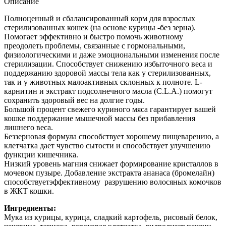
Описание
Полноценный и сбалансированный корм для взрослых
стерилизованных кошек (на основе курицы -без зерна).
Помогает эффективно и быстро помочь животному
преодолеть проблемы, связанные с гормональными,
физиологическими и даже эмоциональными изменения после
стерилизации. Способствует снижению избыточного веса и
поддержанию здоровой массы тела как у стерилизованных,
так и у животных малоактивных склонных к полноте. L-
карнитин и экстракт подсолнечного масла (C.L.A.) помогут
сохранить здоровый вес на долгие годы.
Большой процент свежего куриного мяса гарантирует вашей
кошке поддержание мышечной массы без прибавления
лишнего веса.
Беззерновая формула способствует хорошему пищеварению, а
клетчатка дает чувство сытости и способствует улучшению
функции кишечника.
Низкий уровень магния снижает формирование кристаллов в
мочевом пузыре. Добавление экстракта ананаса (бромелайн)
способствуетэффективному разрушению волосяных комочков
в ЖКТ кошки.
Ингредиенты:
Мука из курицы, курица, сладкий картофель, рисовый белок,