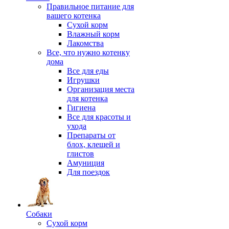
Правильное питание для
вашего котенка
Сухой корм
Влажный корм
Лакомства
Все, что нужно котенку
дома
Все для еды
Игрушки
Организация места
для котенка
Гигиена
Все для красоты и
ухода
Препараты от
блох, клещей и
глистов
Амуниция
Для поездок
Собаки
Сухой корм