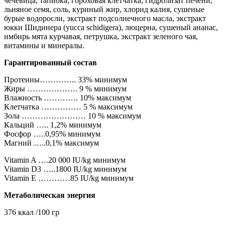
чечевица, тапиока, гороховая клетчатка, гидролизат печени,
льняное семя, соль, куриный жир, хлорид калия, сушеные
бурые водоросли, экстракт подсолнечного масла, экстракт
юкки Шидинера (yucca schidigera), люцерна, сушеный ананас,
имбирь мята курчавая, петрушка, экстракт зеленого чая,
витамины и минералы.
Гарантированный состав
Протеины………….. 33% минимум
Жиры ………………. 9 % минимум
Влажность …………. 10% максимум
Клетчатка …………… 5 % максимум
Зола …………………… 10 % максимум
Кальций ….. 1,2% минимум
Фосфор …..0,95% минимум
Магний …..0,1% максимум
Vitamin A ….20 000 IU/kg минимум
Vitamin D3 …..1800 IU/kg минимум
Vitamin E …………85 IU/kg минимум
Метаболическая энергия
376 ккал /100 гр