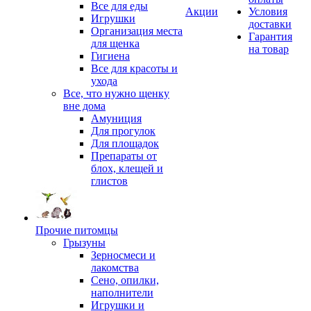
Все для еды
Акции
Условия
Игрушки
доставки
Организация места
Гарантия
для щенка
на товар
Гигиена
Все для красоты и
ухода
Все, что нужно щенку
вне дома
Амуниция
Для прогулок
Для площадок
Препараты от
блох, клещей и
глистов
Прочие питомцы
Грызуны
Зерносмеси и
лакомства
Сено, опилки,
наполнители
Игрушки и