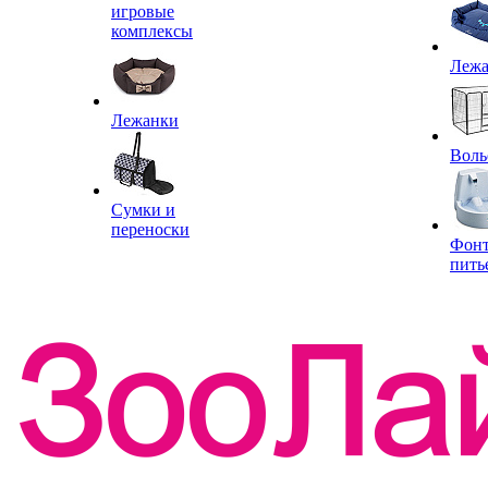
игровые
комплексы
Леж
Лежанки
Воль
Сумки и
переноски
Фон
пить