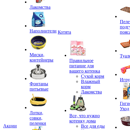
Лакомства
Пеле
подг
Наполнители
Котята
пояс
Миски,
Туал
контейнеры
Правильное
питание для
вашего котенка
Сухой корм
Игр
Влажный
Фонтаны
корм
питьевые
Лакомства
Гиги
Уход
Лотки,
Все, что нужно
совки,
котенку дома
пеленки
Акции
Все для еды