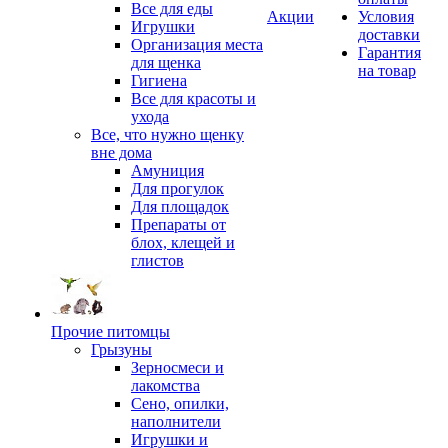
Все для еды
Акции
Условия
Игрушки
доставки
Организация места
Гарантия
для щенка
на товар
Гигиена
Все для красоты и
ухода
Все, что нужно щенку
вне дома
Амуниция
Для прогулок
Для площадок
Препараты от
блох, клещей и
глистов
Прочие питомцы
Грызуны
Зерносмеси и
лакомства
Сено, опилки,
наполнители
Игрушки и