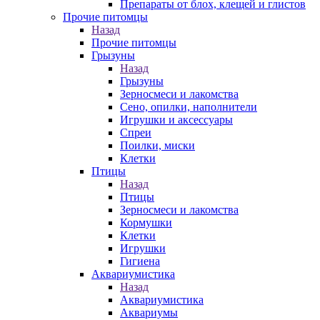
Препараты от блох, клещей и глистов
Прочие питомцы
Назад
Прочие питомцы
Грызуны
Назад
Грызуны
Зерносмеси и лакомства
Сено, опилки, наполнители
Игрушки и аксессуары
Спреи
Поилки, миски
Клетки
Птицы
Назад
Птицы
Зерносмеси и лакомства
Кормушки
Клетки
Игрушки
Гигиена
Аквариумистика
Назад
Аквариумистика
Аквариумы