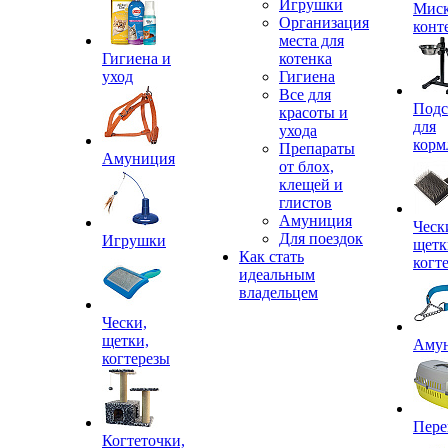
Игрушки
Миск
Организация
конт
места для
Гигиена и
котенка
уход
Гигиена
Все для
Подс
красоты и
для
ухода
корм
Препараты
Амуниция
от блох,
клещей и
глистов
Амуниция
Ческ
Для поездок
Игрушки
щетк
Как стать
когт
идеальным
владельцем
Чески,
щетки,
Аму
когтерезы
Пере
Когтеточки,