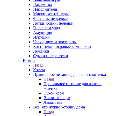
Лакомства
Наполнители
Миски, контейнеры
Фонтаны питьевые
Лотки, совки, пеленки
Гигиена и уход
Амуниция
Игрушки
Чески, щетки, когтерезы
Когтеточки, игровые комплексы
Лежанки
Сумки и переноски
Котята
Назад
Котята
Правильное питание для вашего котенка
Назад
Правильное питание для вашего
котенка
Сухой корм
Влажный корм
Лакомства
Все, что нужно котенку дома
Назад