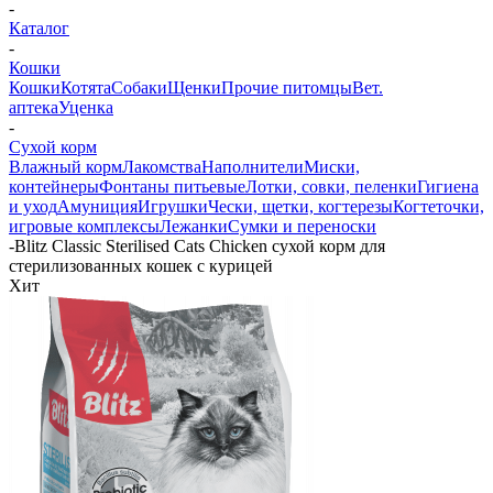
-
Каталог
-
Кошки
Кошки
Котята
Собаки
Щенки
Прочие питомцы
Вет.
аптека
Уценка
-
Сухой корм
Влажный корм
Лакомства
Наполнители
Миски,
контейнеры
Фонтаны питьевые
Лотки, совки, пеленки
Гигиена
и уход
Амуниция
Игрушки
Чески, щетки, когтерезы
Когтеточки,
игровые комплексы
Лежанки
Сумки и переноски
-
Blitz Classic Sterilised Cats Chicken сухой корм для
стерилизованных кошек с курицей
Хит