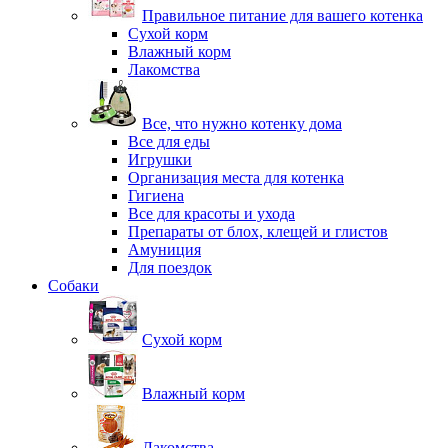
Правильное питание для вашего котенка
Сухой корм
Влажный корм
Лакомства
Все, что нужно котенку дома
Все для еды
Игрушки
Организация места для котенка
Гигиена
Все для красоты и ухода
Препараты от блох, клещей и глистов
Амуниция
Для поездок
Собаки
Сухой корм
Влажный корм
Лакомства