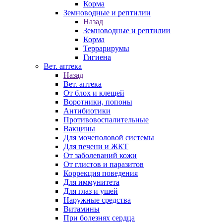
Корма
Земноводные и рептилии
Назад
Земноводные и рептилии
Корма
Террарирумы
Гигиена
Вет. аптека
Назад
Вет. аптека
От блох и клещей
Воротники, попоны
Антибиотики
Противовоспалительные
Вакцины
Для мочеполовой системы
Для печени и ЖКТ
От заболеваний кожи
От глистов и паразитов
Коррекция поведения
Для иммунитета
Для глаз и ушей
Наружные средства
Витамины
При болезнях сердца