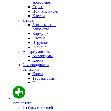
аксессуары
Спреи
Поилки, миски
Клетки
Птицы
Зерносмеси и
лакомства
Кормушки
Клетки
Игрушки
Гигиена
Аквариумистика
Аквариумы
Корма
Земноводные и
рептилии
Корма
Террарирумы
Гигиена
Вет. аптека
От блох и клещей