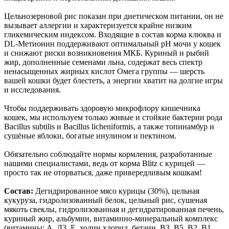
Цельнозерновой рис показан при диетическом питании, он не
вызывает аллергии и характеризуется крайне низким
гликемическим индексом. Входящие в состав корма клюква и
DL-Метионин поддерживают оптимальный pH мочи у кошек
и снижают риски возникновения МКБ. Куриный и рыбий
жир, дополненные семенами льна, содержат весь спектр
ненасыщенных жирных кислот Омега группы — шерсть
вашей кошки будет блестеть, а энергии хватит на долгие игры
и исследования.
Чтобы поддерживать здоровую микрофлору кишечника
кошек, мы используем только живые и стойкие бактерии рода
Bacillus subtilis и Bacillus licheniformis, а также топинамбур и
сушёные яблоки, богатые инулином и пектином.
Обязательно соблюдайте нормы кормления, разработанные
нашими специалистами, ведь от корма Blitz с курицей —
просто так не оторваться, даже привередливым кошкам!
Состав:
Дегидрированное мясо курицы (30%), цельная
кукуруза, гидролизованный белок, цельный рис, сушеная
мякоть свеклы, гидролизованная и дегидратированная печень,
куриный жир, альбумин, витаминно-минеральный комплекс
(витамины: А, Д3, Е, холин хлорид, бетаин, В3, В5, В2, В1,