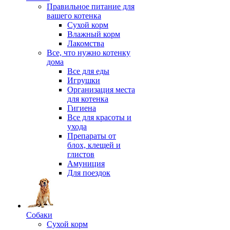
Правильное питание для
вашего котенка
Сухой корм
Влажный корм
Лакомства
Все, что нужно котенку
дома
Все для еды
Игрушки
Организация места
для котенка
Гигиена
Все для красоты и
ухода
Препараты от
блох, клещей и
глистов
Амуниция
Для поездок
Собаки
Сухой корм