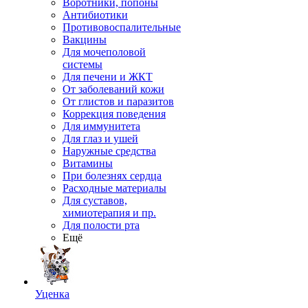
Воротники, попоны
Антибиотики
Противовоспалительные
Вакцины
Для мочеполовой
системы
Для печени и ЖКТ
От заболеваний кожи
От глистов и паразитов
Коррекция поведения
Для иммунитета
Для глаз и ушей
Наружные средства
Витамины
При болезнях сердца
Расходные материалы
Для суставов,
химиотерапия и пр.
Для полости рта
Ещё
Уценка