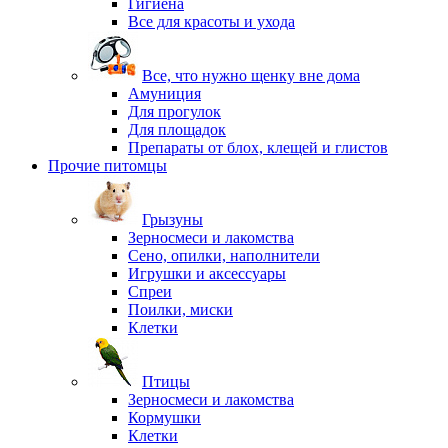
Гигиена
Все для красоты и ухода
Все, что нужно щенку вне дома
Амуниция
Для прогулок
Для площадок
Препараты от блох, клещей и глистов
Прочие питомцы
Грызуны
Зерносмеси и лакомства
Сено, опилки, наполнители
Игрушки и аксессуары
Спреи
Поилки, миски
Клетки
Птицы
Зерносмеси и лакомства
Кормушки
Клетки