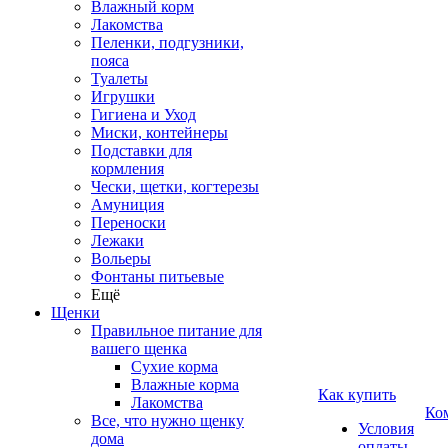
Влажный корм
Лакомства
Пеленки, подгузники,
пояса
Туалеты
Игрушки
Гигиена и Уход
Миски, контейнеры
Подставки для
кормления
Чески, щетки, когтерезы
Амуниция
Переноски
Лежаки
Вольеры
Фонтаны питьевые
Ещё
Щенки
Правильное питание для
вашего щенка
Сухие корма
Влажные корма
Как купить
Лакомства
Ко
Все, что нужно щенку
Условия
дома
оплаты