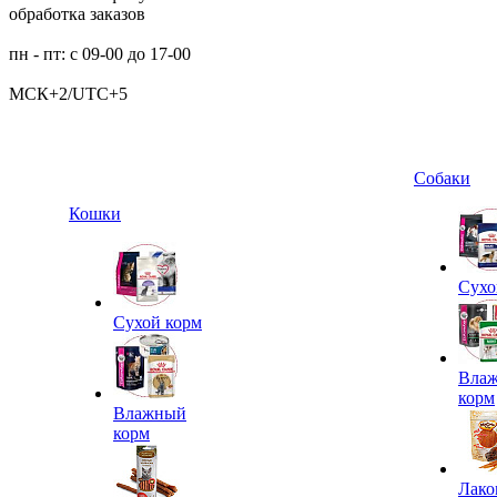
обработка заказов
пн - пт: с 09-00 до 17-00
МСК+2/UTC+5
Собаки
Кошки
Сухо
Сухой корм
Вла
корм
Влажный
корм
Лако