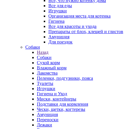
Все, что нужно котенку дома
Все для еды
Игрушки
Организация места для котенка
Гигиена
Все для красоты и ухода
Препараты от блох, клещей и глистов
Амуниция
Для поездок
Собаки
Назад
Собаки
Сухой корм
Влажный корм
Лакомства
Пеленки, подгузники, пояса
Туалеты
Игрушки
Гигиена и Уход
Миски, контейнеры
Подставки для кормления
Чески, щетки, когтерезы
Амуниция
Переноски
Лежаки