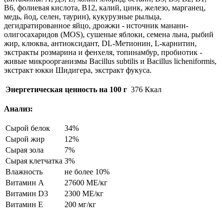
В6, фолиевая кислота, В12, калий, цинк, железо, марганец,
медь, йод, селен, таурин), кукурузные рыльца,
дегидратированное яйцо, дрожжи - источник мананн-
олигосахаридов (MOS), сушеные яблоки, семена льна, рыбий
жир, клюква, антиоксидант, DL-Метионин, L-карнитин,
экстракты розмарина и фенхеля, топинамбур, пробиотик -
живые микроорганизмы Bacillus subtilis и Bacillus licheniformis,
экстракт юкки Шидигера, экстракт фукуса.
Энергетическая ценность на 100 г
376 Ккал
Анализ:
Сырой белок
34%
Сырой жир
12%
Сырая зола
7%
Сырая клетчатка
3%
Влажность
не более 10%
Витамин А
27600 МЕ/кг
Витамин D3
2300 МЕ/кг
Витамин Е
200 мг/кг