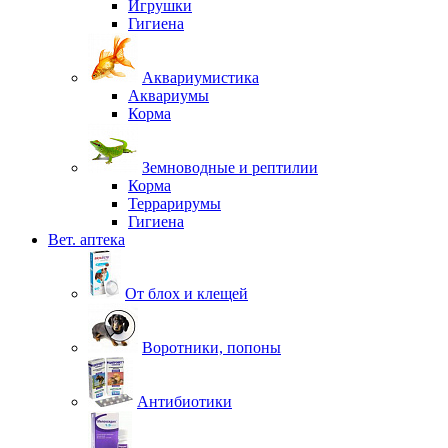
Игрушки
Гигиена
Аквариумистика
Аквариумы
Корма
Земноводные и рептилии
Корма
Террарирумы
Гигиена
Вет. аптека
От блох и клещей
Воротники, попоны
Антибиотики