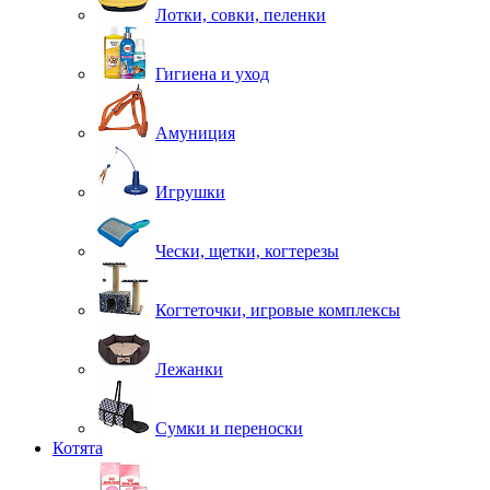
Лотки, совки, пеленки
Гигиена и уход
Амуниция
Игрушки
Чески, щетки, когтерезы
Когтеточки, игровые комплексы
Лежанки
Сумки и переноски
Котята