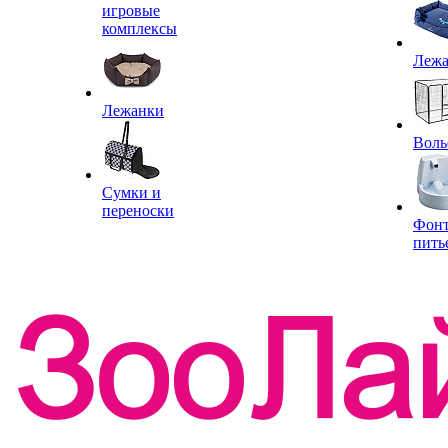
игровые
комплексы
Леж
Лежанки
Воль
Сумки и
переноски
Фон
пить