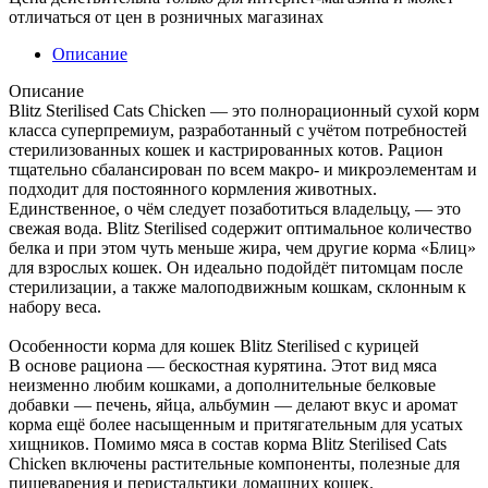
отличаться от цен в розничных магазинах
Описание
Описание
Blitz Sterilised Cats Chicken — это полнорационный сухой корм
класса суперпремиум, разработанный с учётом потребностей
стерилизованных кошек и кастрированных котов. Рацион
тщательно сбалансирован по всем макро- и микроэлементам и
подходит для постоянного кормления животных.
Единственное, о чём следует позаботиться владельцу, — это
свежая вода. Blitz Sterilised содержит оптимальное количество
белка и при этом чуть меньше жира, чем другие корма «Блиц»
для взрослых кошек. Он идеально подойдёт питомцам после
стерилизации, а также малоподвижным кошкам, склонным к
набору веса.
Особенности корма для кошек Blitz Sterilised с курицей
В основе рациона — бескостная курятина. Этот вид мяса
неизменно любим кошками, а дополнительные белковые
добавки — печень, яйца, альбумин — делают вкус и аромат
корма ещё более насыщенным и притягательным для усатых
хищников. Помимо мяса в состав корма Blitz Sterilised Cats
Chicken включены растительные компоненты, полезные для
пищеварения и перистальтики домашних кошек.