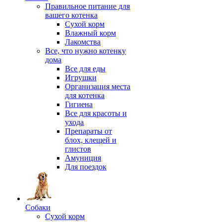
Правильное питание для
вашего котенка
Сухой корм
Влажный корм
Лакомства
Все, что нужно котенку
дома
Все для еды
Игрушки
Организация места
для котенка
Гигиена
Все для красоты и
ухода
Препараты от
блох, клещей и
глистов
Амуниция
Для поездок
Собаки
Сухой корм