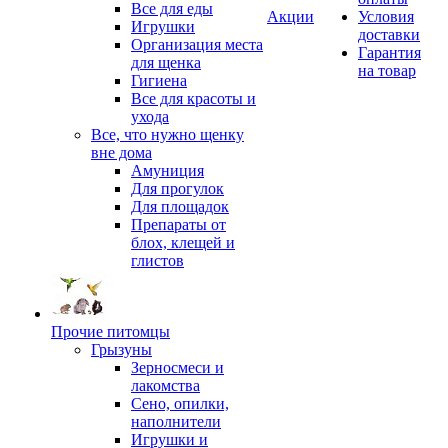
Все для еды
Акции
Условия
Игрушки
доставки
Организация места
Гарантия
для щенка
на товар
Гигиена
Все для красоты и
ухода
Все, что нужно щенку
вне дома
Амуниция
Для прогулок
Для площадок
Препараты от
блох, клещей и
глистов
Прочие питомцы
Грызуны
Зерносмеси и
лакомства
Сено, опилки,
наполнители
Игрушки и