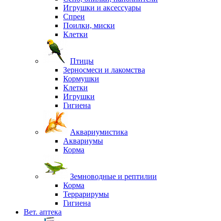
Игрушки и аксессуары
Спреи
Поилки, миски
Клетки
Птицы
Зерносмеси и лакомства
Кормушки
Клетки
Игрушки
Гигиена
Аквариумистика
Аквариумы
Корма
Земноводные и рептилии
Корма
Террарирумы
Гигиена
Вет. аптека