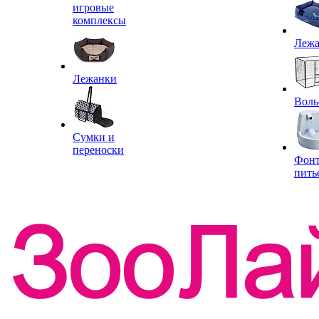
игровые
комплексы
Леж
Лежанки
Воль
Сумки и
переноски
Фон
пить