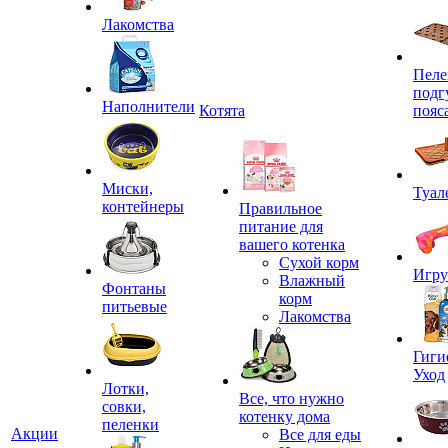
Лакомства
Пеле
подг
Наполнители
Котята
пояс
Миски,
Туал
контейнеры
Правильное
питание для
вашего котенка
Сухой корм
Игр
Влажный
Фонтаны
корм
питьевые
Лакомства
Гиги
Уход
Лотки,
Все, что нужно
совки,
котенку дома
пеленки
Акции
Все для еды