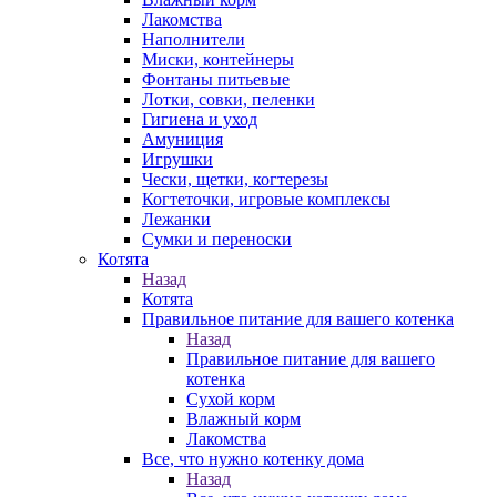
Лакомства
Наполнители
Миски, контейнеры
Фонтаны питьевые
Лотки, совки, пеленки
Гигиена и уход
Амуниция
Игрушки
Чески, щетки, когтерезы
Когтеточки, игровые комплексы
Лежанки
Сумки и переноски
Котята
Назад
Котята
Правильное питание для вашего котенка
Назад
Правильное питание для вашего
котенка
Сухой корм
Влажный корм
Лакомства
Все, что нужно котенку дома
Назад