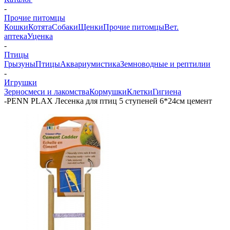
-
Прочие питомцы
Кошки
Котята
Собаки
Щенки
Прочие питомцы
Вет.
аптека
Уценка
-
Птицы
Грызуны
Птицы
Аквариумистика
Земноводные и рептилии
-
Игрушки
Зерносмеси и лакомства
Кормушки
Клетки
Гигиена
-
PENN PLAX Лесенка для птиц 5 ступеней 6*24см цемент