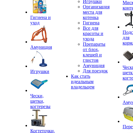
Игрушки
Миск
Организация
конт
места для
Гигиена и
котенка
уход
Гигиена
Все для
Подс
красоты и
для
ухода
корм
Препараты
Амуниция
от блох,
клещей и
глистов
Амуниция
Ческ
Для поездок
Игрушки
щетк
Как стать
когт
идеальным
владельцем
Чески,
щетки,
Аму
когтерезы
Пере
Когтеточки,