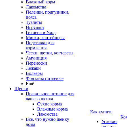
Влажный корм
Лакомства
Пеленки, подгузники,
пояса
Туалеты
Игрушки
Гигиена и Уход
Миски, контейнеры
Подставки для
кормления
Чески, щетки, когтерезы
Амуниция
Переноски
Лежаки
Вольеры
Фонтаны питьевые
Ещё
Щенки
Правильное питание для
вашего щенка
Сухие корма
Влажные корма
Как купить
Лакомства
Ко
Все, что нужно щенку
Условия
дома
оплаты