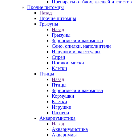
Препараты от блох, клещей и глистов
Прочие питомцы
Назад
Прочие питомцы
Грызуны
Назад
Грызуны
Зерносмеси и лакомства
Сено, опилки, наполнители
Игрушки и аксессуары
Спреи
Поилки, миски
Клетки
Птицы
Назад
Птицы
Зерносмеси и лакомства
Кормушки
Клетки
Игрушки
Гигиена
Аквариумистика
Назад
Аквариумистика
Аквариумы