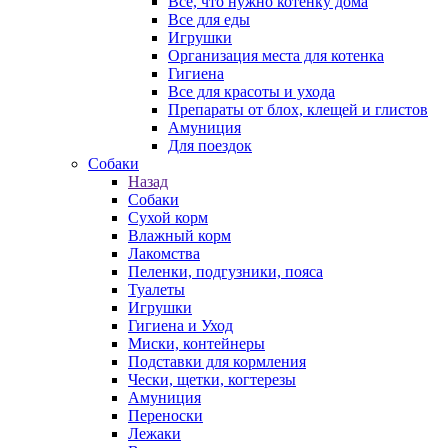
Все, что нужно котенку дома
Все для еды
Игрушки
Организация места для котенка
Гигиена
Все для красоты и ухода
Препараты от блох, клещей и глистов
Амуниция
Для поездок
Собаки
Назад
Собаки
Сухой корм
Влажный корм
Лакомства
Пеленки, подгузники, пояса
Туалеты
Игрушки
Гигиена и Уход
Миски, контейнеры
Подставки для кормления
Чески, щетки, когтерезы
Амуниция
Переноски
Лежаки