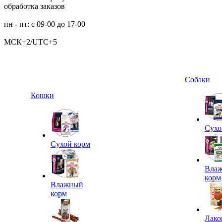
обработка заказов
пн - пт: с 09-00 до 17-00
МСК+2/UTC+5
Собаки
Кошки
Сухо
Сухой корм
Вла
корм
Влажный
корм
Лако