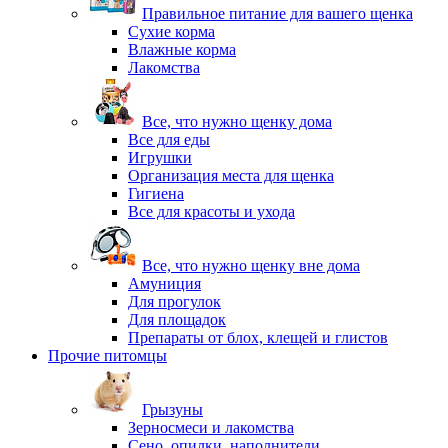
Правильное питание для вашего щенка
Сухие корма
Влажные корма
Лакомства
Все, что нужно щенку дома
Все для еды
Игрушки
Организация места для щенка
Гигиена
Все для красоты и ухода
Все, что нужно щенку вне дома
Амуниция
Для прогулок
Для площадок
Препараты от блох, клещей и глистов
Прочие питомцы
Грызуны
Зерносмеси и лакомства
Сено, опилки, наполнители