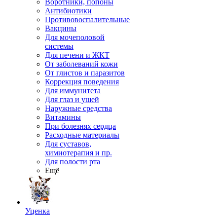
Воротники, попоны
Антибиотики
Противовоспалительные
Вакцины
Для мочеполовой
системы
Для печени и ЖКТ
От заболеваний кожи
От глистов и паразитов
Коррекция поведения
Для иммунитета
Для глаз и ушей
Наружные средства
Витамины
При болезнях сердца
Расходные материалы
Для суставов,
химиотерапия и пр.
Для полости рта
Ещё
Уценка