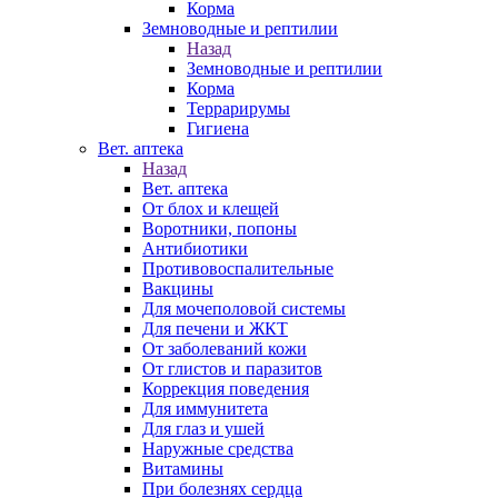
Корма
Земноводные и рептилии
Назад
Земноводные и рептилии
Корма
Террарирумы
Гигиена
Вет. аптека
Назад
Вет. аптека
От блох и клещей
Воротники, попоны
Антибиотики
Противовоспалительные
Вакцины
Для мочеполовой системы
Для печени и ЖКТ
От заболеваний кожи
От глистов и паразитов
Коррекция поведения
Для иммунитета
Для глаз и ушей
Наружные средства
Витамины
При болезнях сердца