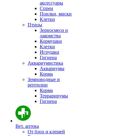
аксессуары
Спреи
Поилки, миски
Клетки
Птицы
Зерносмеси и
лакомства
Кормушки
Клетки
Игрушки
Гигиена
Аквариумистика
Аквариумы
Корма
Земноводные и
рептилии
Корма
Террарирумы
Гигиена
Вет. аптека
От блох и клещей