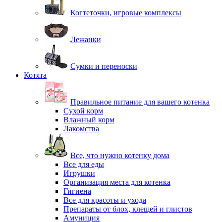
Когтеточки, игровые комплексы
Лежанки
Сумки и переноски
Котята
Правильное питание для вашего котенка
Сухой корм
Влажный корм
Лакомства
Все, что нужно котенку дома
Все для еды
Игрушки
Организация места для котенка
Гигиена
Все для красоты и ухода
Препараты от блох, клещей и глистов
Амуниция